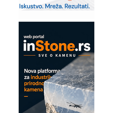
IB BLUMENAUER - više od 40 godina
poverenja u industriji
Art Utopia Studio – vizuelne priče
industrije i biznisa
Mitutoyo Crysta-Apex V PLUS: Nova
era CNC merenja
OBO sistemi mrežastih nosača kablova
Proizvodnja iC7 Hybrid 1500 VDC
mrežnog pretvarača sa tečnim
hlađenjem
COMBYPACK