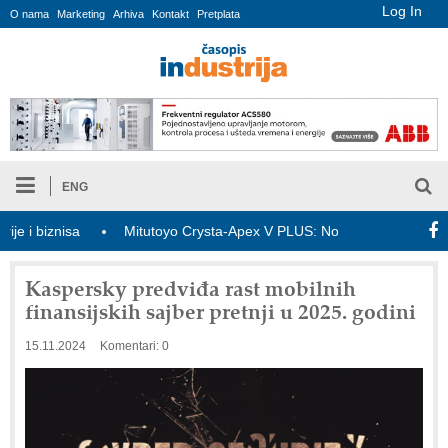
Log In
O nama
Marketing
Arhiva
Kontakt
Pretplata
ENG
 biznisa
Mitutoyo Crysta-Apex V PLUS: Nova era CNC merenja
Kaspersky predviđa rast mobilnih
finansijskih sajber pretnji u 2025. godini
15.11.2024
Komentari: 0