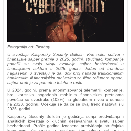
Fotografija od: Pixabay
U izveštaju Kaspersky Security Bulletin: Kriminalni softver i
finansijske sajber pretnje u 2025. godini, stručnjaci kompanije
podelili su svoju viziju evolucije sajber bezbednosti u
finansijskom sektoru u 2025. godini. Jedan od trendova
naglašenih u izveštaju je da, dok broj napada tradicionalnim
bankarskim ili finansijskim malverima za lične računare opada,
sajber pretnje za pametne telefone rastu.
U 2024. godini, prema anonimizovanoj telemetriji kompanije,
broj korisnika pogođenih mobilnim finansijskim pretnjama
povećao se dvostruko (102%) na globalnom nivou u odnosu
na 2023. godinu. Očekuje se da će se ovaj trend nastaviti i u
2025. godini.
Kaspersky Security Bulletin je godišnja serija predviđanja i
analitičkih izveštaja o ključnim dešavanjima u svetu sajber
bezbednosti. Prošle godine iznesena predviđanja stručnjaka
kompanije Kaspersky o evoluciji kriminalnog softvera i