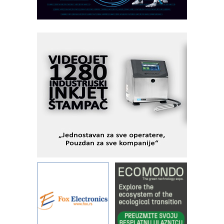
Razvoj asortimanskog pravca MINI-
PLC AKYTEC
AUKOM: Svetski standard metrologije
dostupan u Srbiji
MOTOMAN – NEXT-Robotika vođena
veštačkom inteligencijom
I.SAFE MOBILE revolucioniše
industrijsku automatizaciju
pionirskimmobile operator PANEL-OM
Fleksibilno stezanje i brzo
podešavanje u proizvodnji prototipova
KIP KOP – napredna rešenja za
savremene industrijske i logističke
objekte
Alba d.o.o. – 35 godina preciznosti u
metrologiji i pametnim dozirnim
rešenjima
IBeRTIM - oprema za ispitivanje
kontrole kvaliteta