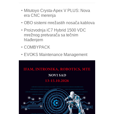
industrije i biznisa
Mitutoyo Crysta-Apex V PLUS: Nova
era CNC merenja
OBO sistemi mrežastih nosača kablova
Proizvodnja iC7 Hybrid 1500 VDC
mrežnog pretvarača sa tečnim
hlađenjem
COMBYPACK
EVOKS Maintenance Management
ROSA i SCHUNK podižu proizvodnju
na viši nivo
Detekcija različitih oblika
MAREX - Lim i mašine za savremena
rešenja
Marcom-plast d.o.o.- vaš pouzdan
partner
CTO - Prilagodite svoju toplinsku
obradu!