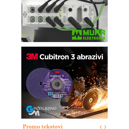
Automatizacija pakovanja · Display
(Shelf-Ready) omotnice
Potpuna efikasnost bez složenih
sistema
Trajna oznaka kao dugoročna korist
Bezbednost na prvom mestu!
IB BLUMENAUER - više od 40 godina
poverenja u industriji
Promo tekstovi
Art Utopia Studio – vizuelne priče