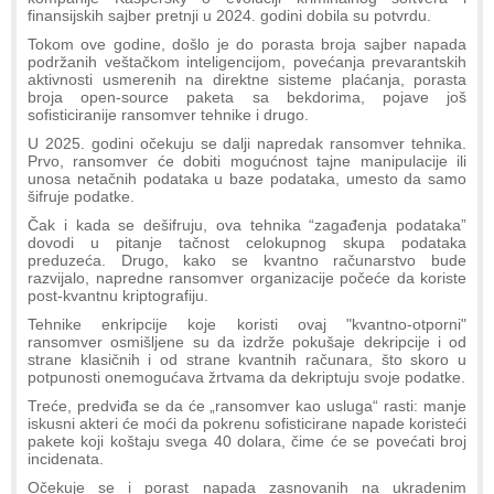
finansijskih sajber pretnji u 2024. godini dobila su potvrdu.
Tokom ove godine, došlo je do porasta broja sajber napada
podržanih veštačkom inteligencijom, povećanja prevarantskih
aktivnosti usmerenih na direktne sisteme plaćanja, porasta
broja open-source paketa sa bekdorima, pojave još
sofisticiranije ransomver tehnike i drugo.
U 2025. godini očekuju se dalji napredak ransomver tehnika.
Prvo, ransomver će dobiti mogućnost tajne manipulacije ili
unosa netačnih podataka u baze podataka, umesto da samo
šifruje podatke.
Čak i kada se dešifruju, ova tehnika “zagađenja podataka”
dovodi u pitanje tačnost celokupnog skupa podataka
preduzeća. Drugo, kako se kvantno računarstvo bude
razvijalo, napredne ransomver organizacije počeće da koriste
post-kvantnu kriptografiju.
Tehnike enkripcije koje koristi ovaj "kvantno-otporni"
ransomver osmišljene su da izdrže pokušaje dekripcije i od
strane klasičnih i od strane kvantnih računara, što skoro u
potpunosti onemogućava žrtvama da dekriptuju svoje podatke.
Treće, predviđa se da će „ransomver kao usluga“ rasti: manje
iskusni akteri će moći da pokrenu sofisticirane napade koristeći
pakete koji koštaju svega 40 dolara, čime će se povećati broj
incidenata.
Očekuje se i porast napada zasnovanih na ukradenim