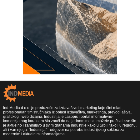
Ind Media d.o.o. je preduzeće za izdavaštvo i marketing koje čini mlad,
profesionalan tim stručnjaka iz oblasi izdavaštva, marketinga, prevodilaštva,
grafičkog i web dizajna. Industrija je časopis i portal informativno-
komercijalnog karaktera što znači da na jednom mestu možete pročitati sve što
je aktuelno i zanimljivo u svim granama industrije kako u Srbiji tako i u regionu,
ali i van njega. "Industrija" - odgovor na potrebu industrijskog sektora za
modernim i aktuelnim informacijama.