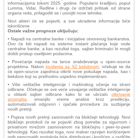
informacijama tokom 2025. godine. Popularni kradljivci, poput
Lumma, Vidar, Redline i drugi će izdržati pritisak od strane
organа reda, prilagoditi se i usvojiti nove tehnike.
Novi akteri će se pojaviti, a sve ukradene informacije biće
iskorišćene.
Ostale važne prognoze uključuju:
• Napadi na centralne banke i inicijative otvorenog bankarstva.
Ovo će biti napadi na sisteme instant plaćanja koje vode
centralne banke, a kao rezultat toga, sajber kriminalci bi mogli
dobiti pristup osetljivim podacima.
• Povećanje napada na lance snabdevanja u open-source
projektima. Nakon
incidenta sa XZ bekdorom
, očekuje se da
će open-source zajednica otkriti nove pokušaje napada, kao i
bekdore koji su prethodno uspešno implementirani.
• Više veštačke inteligencije i mašinskog učenja na strani
odbrane. Očekuje se sve veće usvajanje veštačke inteligencije
u oblasti sajber odbrane kako bi se ubrzalo
otkrivanje
anomalija
, smanjilo vreme analize kroz predikciju,
automatizovali odgovori i ojačale procedure za suzbijanje
novih pretnji.
• Pojava novih pretnji zasnovanih na blokčejn tehnologiji. Novi
blokčejn protokoli će se pojaviti zbog potrebe za sigurnom i
privatnom mrežom zasnovanom na blokčejnu i peer-to-peer
tehnologiji. Kao rezultat toga, novi malver razvijen korišćenjem
ovih nepoznatih protokola biće distribuiran i korišćen u različite