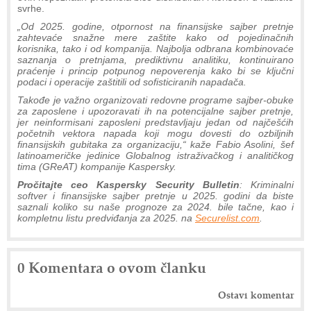
svrhe.
„Od 2025. godine, otpornost na finansijske sajber pretnje
zahtevaće snažne mere zaštite kako od pojedinačnih
korisnika, tako i od kompanija. Najbolja odbrana kombinovaće
saznanja o pretnjama, prediktivnu analitiku, kontinuirano
praćenje i princip potpunog nepoverenja kako bi se ključni
podaci i operacije zaštitili od sofisticiranih napadača.
Takođe je važno organizovati redovne programe sajber-obuke
za zaposlene i upozoravati ih na potencijalne sajber pretnje,
jer neinformisani zaposleni predstavljaju jedan od najčešćih
početnih vektora napada koji mogu dovesti do ozbiljnih
finansijskih gubitaka za organizaciju,“ kaže Fabio Asolini, šef
latinoameričke jedinice Globalnog istraživačkog i analitičkog
tima (GReAT) kompanije Kaspersky.
Pročitajte ceo Kaspersky Security Bulletin
: Kriminalni
softver i finansijske sajber pretnje u 2025. godini da biste
saznali koliko su naše prognoze za 2024. bile tačne, kao i
kompletnu listu predviđanja za 2025. na
Securelist.com
.
0 Komentara o ovom članku
Ostavi komentar