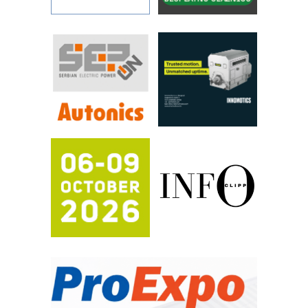
STAUFF – Komponente koje
povećavaju pouzdanost hidrauličkih
sistema
YAMADA pumpe – japanska
pouzdanost u transferu fluida
Filtration Group Industrial – Napredna
rešenja za filtraciju u hidrauličkim i
procesnim sistemima
RILINEX kompanije Rittal
FANUC: Najbolje za vašu pametnu
automatizaciju
Efikasno upravljanje energijom
Automatizacija pakovanja · Display
(Shelf-Ready) omotnice
Potpuna efikasnost bez složenih
sistema
Trajna oznaka kao dugoročna korist
Bezbednost na prvom mestu!