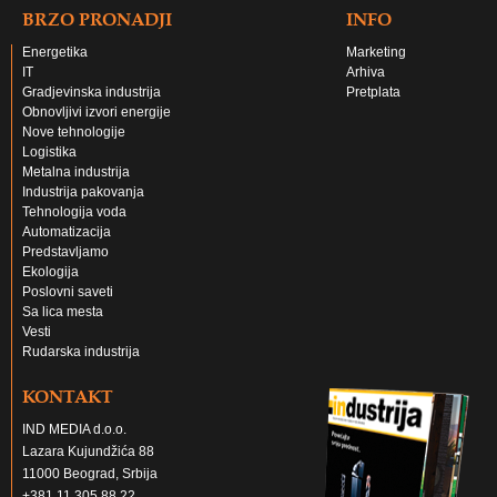
BRZO PRONADJI
INFO
Energetika
Marketing
IT
Arhiva
Gradjevinska industrija
Pretplata
Obnovljivi izvori energije
Nove tehnologije
Logistika
Metalna industrija
Industrija pakovanja
Tehnologija voda
Automatizacija
Predstavljamo
Ekologija
Poslovni saveti
Sa lica mesta
Vesti
Rudarska industrija
KONTAKT
IND MEDIA d.o.o.
Lazara Kujundžića 88
11000 Beograd, Srbija
+381 11 305 88 22