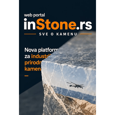
Proizvodnja iC7 Hybrid 1500 VDC
mrežnog pretvarača sa tečnim
hlađenjem
COMBYPACK
EVOKS Maintenance Management
ROSA i SCHUNK podižu proizvodnju
na viši nivo
Detekcija različitih oblika