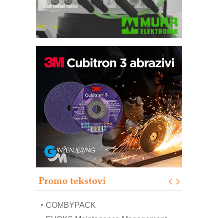
Bezbednost na prvom mestu!
IB BLUMENAUER - više od 40 godina
poverenja u industriji
RMQ-TITAN ADVANCED INDICATOR
– Pametna signalizacija za efikasnije
upravljanje mašinama
Sigurnije ispitivanje transformatora u
solarnim elektranama i vetroparkovima
Pranje točkova na gradilištu- standard
modernog i odgovornog građenja
Proizvodnja iC7 Hybrid 1500 VDC
Promo tekstovi
mrežnog pretvarača sa tečnim
hlađenjem
COMBYPACK