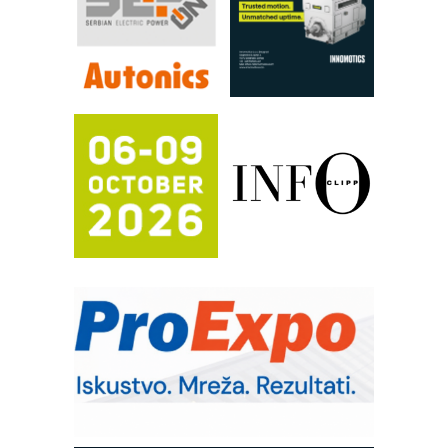
FANUC: Najbolje za vašu pametnu
automatizaciju
Efikasno upravljanje energijom
Automatizacija pakovanja · Display
(Shelf-Ready) omotnice
Potpuna efikasnost bez složenih
sistema
Trajna oznaka kao dugoročna korist
Bezbednost na prvom mestu!
IB BLUMENAUER - više od 40 godina
poverenja u industriji
RMQ-TITAN ADVANCED INDICATOR
– Pametna signalizacija za efikasnije
upravljanje mašinama
Sigurnije ispitivanje transformatora u
solarnim elektranama i vetroparkovima
Pranje točkova na gradilištu- standard
modernog i odgovornog građenja