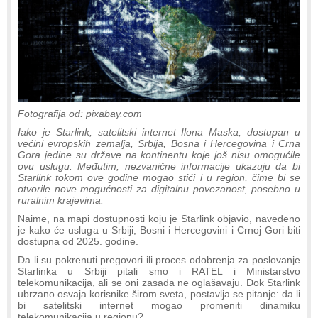
Fotografija od: pixabay.com
Iako je Starlink, satelitski internet Ilona Maska, dostupan u
većini evropskih zemalja, Srbija, Bosna i Hercegovina i Crna
Gora jedine su države na kontinentu koje još nisu omogućile
ovu uslugu. Međutim, nezvanične informacije ukazuju da bi
Starlink tokom ove godine mogao stići i u region, čime bi se
otvorile nove mogućnosti za digitalnu povezanost, posebno u
ruralnim krajevima.
Naime, na mapi dostupnosti koju je Starlink objavio, navedeno
je kako će usluga u Srbiji, Bosni i Hercegovini i Crnoj Gori biti
dostupna od 2025. godine.
Da li su pokrenuti pregovori ili proces odobrenja za poslovanje
Starlinka u Srbiji pitali smo i RATEL i Ministarstvo
telekomunikacija, ali se oni zasada ne oglašavaju. Dok Starlink
ubrzano osvaja korisnike širom sveta, postavlja se pitanje: da li
bi satelitski internet mogao promeniti dinamiku
telekomunikacija u regionu?