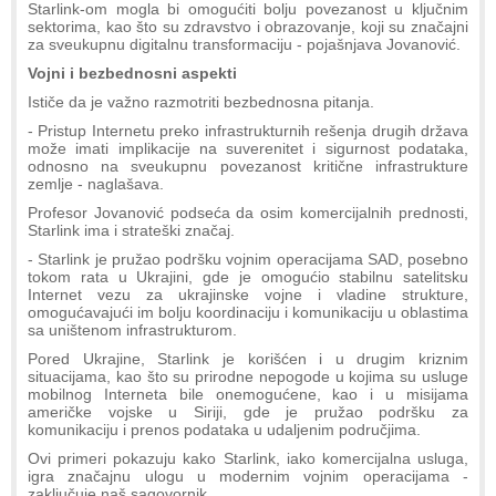
Starlink-om mogla bi omogućiti bolju povezanost u ključnim
sektorima, kao što su zdravstvo i obrazovanje, koji su značajni
za sveukupnu digitalnu transformaciju - pojašnjava Jovanović.
Vojni i bezbednosni aspekti
Ističe da je važno razmotriti bezbednosna pitanja.
- Pristup Internetu preko infrastrukturnih rešenja drugih država
može imati implikacije na suverenitet i sigurnost podataka,
odnosno na sveukupnu povezanost kritične infrastrukture
zemlje - naglašava.
Profesor Jovanović podseća da osim komercijalnih prednosti,
Starlink ima i strateški značaj.
- Starlink je pružao podršku vojnim operacijama SAD, posebno
tokom rata u Ukrajini, gde je omogućio stabilnu satelitsku
Internet vezu za ukrajinske vojne i vladine strukture,
omogućavajući im bolju koordinaciju i komunikaciju u oblastima
sa uništenom infrastrukturom.
Pored Ukrajine, Starlink je korišćen i u drugim kriznim
situacijama, kao što su prirodne nepogode u kojima su usluge
mobilnog Interneta bile onemogućene, kao i u misijama
američke vojske u Siriji, gde je pružao podršku za
komunikaciju i prenos podataka u udaljenim područjima.
Ovi primeri pokazuju kako Starlink, iako komercijalna usluga,
igra značajnu ulogu u modernim vojnim operacijama -
zaključuje naš sagovornik.