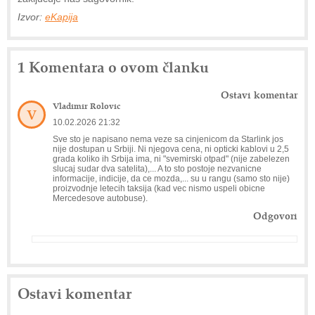
Izvor:
eKapija
1 Komentara o ovom članku
Ostavi komentar
Vladimir Rolovic
V
10.02.2026 21:32
Sve sto je napisano nema veze sa cinjenicom da Starlink jos
nije dostupan u Srbiji. Ni njegova cena, ni opticki kablovi u 2,5
grada koliko ih Srbija ima, ni "svemirski otpad" (nije zabelezen
slucaj sudar dva satelita),... A to sto postoje nezvanicne
informacije, indicije, da ce mozda,... su u rangu (samo sto nije)
proizvodnje letecih taksija (kad vec nismo uspeli obicne
Mercedesove autobuse).
Odgovori
Ostavi komentar