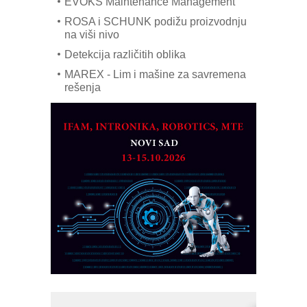
EVOKS Maintenance Management
ROSA i SCHUNK podižu proizvodnju
na viši nivo
Detekcija različitih oblika
MAREX - Lim i mašine za savremena
rešenja
Marcom-plast d.o.o.- vaš pouzdan
partner
CTO - Prilagodite svoju toplinsku
obradu!
Razvoj asortimanskog pravca MINI-
PLC AKYTEC
AUKOM: Svetski standard metrologije
dostupan u Srbiji
MOTOMAN – NEXT-Robotika vođena
veštačkom inteligencijom
I.SAFE MOBILE revolucioniše
industrijsku automatizaciju
pionirskimmobile operator PANEL-OM