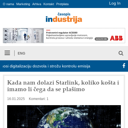
Log In
O nama
Marketing
Arhiva
Kontakt
Pretplata
ENG
italizaciju dozvola i strožu kontrolu emisija
Proizvodnja iC7 Hy
Kada nam dolazi Starlink, koliko košta i
imamo li čega da se plašimo
16.01.2025
Komentari: 1