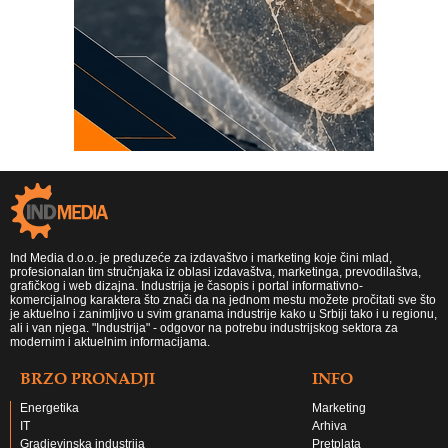
Ind Media d.o.o. je preduzeće za izdavaštvo i marketing koje čini mlad,
profesionalan tim stručnjaka iz oblasi izdavaštva, marketinga, prevodilaštva,
grafičkog i web dizajna. Industrija je časopis i portal informativno-
komercijalnog karaktera što znači da na jednom mestu možete pročitati sve što
je aktuelno i zanimljivo u svim granama industrije kako u Srbiji tako i u regionu,
ali i van njega. "Industrija" - odgovor na potrebu industrijskog sektora za
modernim i aktuelnim informacijama.
BRZO PRONADJI
INFO
Energetika
Marketing
IT
Arhiva
Gradjevinska industrija
Pretplata