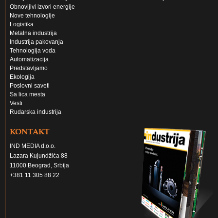
Obnovljivi izvori energije
Nove tehnologije
Logistika
Metalna industrija
Industrija pakovanja
Tehnologija voda
Automatizacija
Predstavljamo
Ekologija
Poslovni saveti
Sa lica mesta
Vesti
Rudarska industrija
KONTAKT
IND MEDIA d.o.o.
Lazara Kujundžića 88
11000 Beograd, Srbija
+381 11 305 88 22