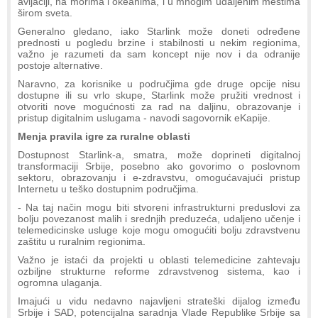
avijaciji, na morima i okeanima, i u mnogim udaljenim mestima
širom sveta.
Generalno gledano, iako Starlink može doneti određene
prednosti u pogledu brzine i stabilnosti u nekim regionima,
važno je razumeti da sam koncept nije nov i da odranije
postoje alternative.
Naravno, za korisnike u područjima gde druge opcije nisu
dostupne ili su vrlo skupe, Starlink može pružiti vrednost i
otvoriti nove mogućnosti za rad na daljinu, obrazovanje i
pristup digitalnim uslugama - navodi sagovornik eKapije.
Menja pravila igre za ruralne oblasti
Dostupnost Starlink-a, smatra, može doprineti digitalnoj
transformaciji Srbije, posebno ako govorimo o poslovnom
sektoru, obrazovanju i e-zdravstvu, omogućavajući pristup
Internetu u teško dostupnim područjima.
- Na taj način mogu biti stvoreni infrastrukturni preduslovi za
bolju povezanost malih i srednjih preduzeća, udaljeno učenje i
telemedicinske usluge koje mogu omogućiti bolju zdravstvenu
zaštitu u ruralnim regionima.
Važno je istaći da projekti u oblasti telemedicine zahtevaju
ozbiljne strukturne reforme zdravstvenog sistema, kao i
ogromna ulaganja.
Imajući u vidu nedavno najavljeni strateški dijalog između
Srbije i SAD, potencijalna saradnja Vlade Republike Srbije sa