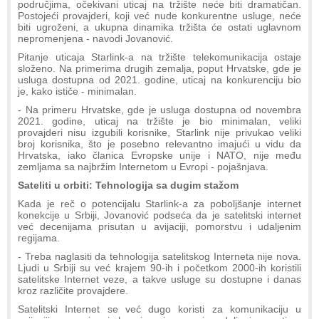
područjima, očekivani uticaj na tržište neće biti dramatičan.
Postojeći provajderi, koji već nude konkurentne usluge, neće
biti ugroženi, a ukupna dinamika tržišta će ostati uglavnom
nepromenjena - navodi Jovanović.
Pitanje uticaja Starlink-a na tržište telekomunikacija ostaje
složeno. Na primerima drugih zemalja, poput Hrvatske, gde je
usluga dostupna od 2021. godine, uticaj na konkurenciju bio
je, kako ističe - minimalan.
- Na primeru Hrvatske, gde je usluga dostupna od novembra
2021. godine, uticaj na tržište je bio minimalan, veliki
provajderi nisu izgubili korisnike, Starlink nije privukao veliki
broj korisnika, što je posebno relevantno imajući u vidu da
Hrvatska, iako članica Evropske unije i NATO, nije među
zemljama sa najbržim Internetom u Evropi - pojašnjava.
Sateliti u orbiti: Tehnologija sa dugim stažom
Kada je reč o potencijalu Starlink-a za poboljšanje internet
konekcije u Srbiji, Jovanović podseća da je satelitski internet
već decenijama prisutan u avijaciji, pomorstvu i udaljenim
regijama.
- Treba naglasiti da tehnologija satelitskog Interneta nije nova.
Ljudi u Srbiji su već krajem 90-ih i početkom 2000-ih koristili
satelitske Internet veze, a takve usluge su dostupne i danas
kroz različite provajdere.
Satelitski Internet se već dugo koristi za komunikaciju u