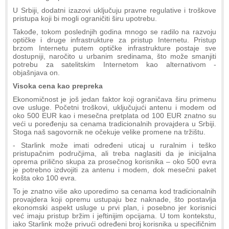
U Srbiji, dodatni izazovi uključuju pravne regulative i troškove
pristupa koji bi mogli ograničiti širu upotrebu.
Takođe, tokom poslednjih godina mnogo se radilo na razvoju
optičke i druge infrastrukture za pristup Internetu. Pristup
brzom Internetu putem optičke infrastrukture postaje sve
dostupniji, naročito u urbanim sredinama, što može smanjiti
potrebu za satelitskim Internetom kao alternativom -
objašnjava on.
Visoka cena kao prepreka
Ekonomičnost je još jedan faktor koji ograničava širu primenu
ove usluge. Početni troškovi, uključujući antenu i modem od
oko 500 EUR kao i mesečna pretplata od 100 EUR znatno su
veći u poređenju sa cenama tradicionalnih provajdera u Srbiji.
Stoga naš sagovornik ne očekuje velike promene na tržištu.
- Starlink može imati određeni uticaj u ruralnim i teško
pristupačnim područjima, ali treba naglasiti da je inicijalna
oprema prilično skupa za prosečnog korisnika – oko 500 evra
je potrebno izdvojiti za antenu i modem, dok mesečni paket
košta oko 100 evra.
To je znatno više ako uporedimo sa cenama kod tradicionalnih
provajdera koji opremu ustupaju bez naknade, što postavlja
ekonomski aspekt usluge u prvi plan, i posebno jer korisnici
već imaju pristup bržim i jeftinijim opcijama. U tom kontekstu,
iako Starlink može privući određeni broj korisnika u specifičnim