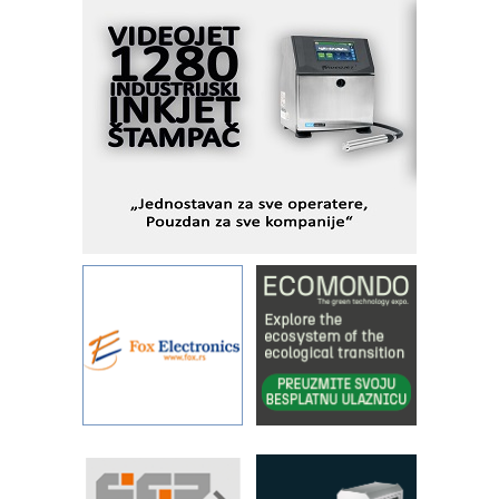
Fleksibilno stezanje i brzo
podešavanje u proizvodnji prototipova
KIP KOP – napredna rešenja za
savremene industrijske i logističke
objekte
Alba d.o.o. – 35 godina preciznosti u
metrologiji i pametnim dozirnim
rešenjima
IBeRTIM - oprema za ispitivanje
kontrole kvaliteta
STAUFF – Komponente koje
povećavaju pouzdanost hidrauličkih
sistema
YAMADA pumpe – japanska
pouzdanost u transferu fluida
Filtration Group Industrial – Napredna
rešenja za filtraciju u hidrauličkim i
procesnim sistemima
RILINEX kompanije Rittal