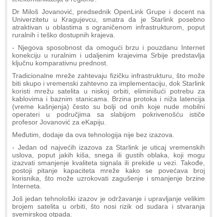
Dr Miloš Jovanović, predsednik OpenLink Grupe i docent na
Univerzitetu u Kragujevcu, smatra da je Starlink posebno
atraktivan u oblastima s ograničenom infrastrukturom, poput
ruralnih i teško dostupnih krajeva.
- Njegova sposobnost da omogući brzu i pouzdanu Internet
konekciju u ruralnim i udaljenim krajevima Srbije predstavlja
ključnu komparativnu prednost.
Tradicionalne mreže zahtevaju fizičku infrastrukturu, što može
biti skupo i vremenski zahtevno za implementaciju, dok Starlink
koristi mrežu satelita u niskoj orbiti, eliminišući potrebu za
kablovima i baznim stanicama. Brzina protoka i niža latencija
(vreme kašnjenja) često su bolji od onih koje nude mobilni
operateri u područjima sa slabijom pokrivenošću ističe
profesor Jovanović za eKapiju.
Međutim, dodaje da ova tehnologija nije bez izazova.
- Jedan od najvećih izazova za Starlink je uticaj vremenskih
uslova, poput jakih kiša, snega ili gustih oblaka, koji mogu
izazvati smanjenje kvaliteta signala ili prekide u vezi. Takođe,
postoji pitanje kapaciteta mreže kako se povećava broj
korisnika, što može uzrokovati zagušenje i smanjenje brzine
Interneta.
Još jedan tehnološki izazov je održavanje i upravljanje velikim
brojem satelita u orbiti, što nosi rizik od sudara i stvaranja
svemirskog otpada.