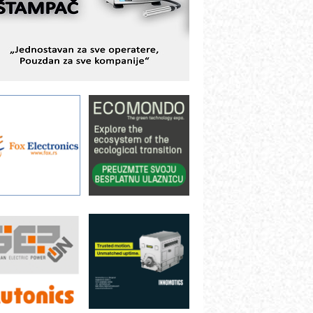
ešenjima
BeRTIM - oprema za ispitivanje
ontrole kvaliteta
TAUFF – Komponente koje
ovećavaju pouzdanost hidrauličkih
istema
AMADA pumpe – japanska
ouzdanost u transferu fluida
iltration Group Industrial – Napredna
ešenja za filtraciju u hidrauličkim i
rocesnim sistemima
ILINEX kompanije Rittal
ANUC: Najbolje za vašu pametnu
utomatizaciju
fikasno upravljanje energijom
utomatizacija pakovanja · Display
Shelf-Ready) omotnice
otpuna efikasnost bez složenih
istema