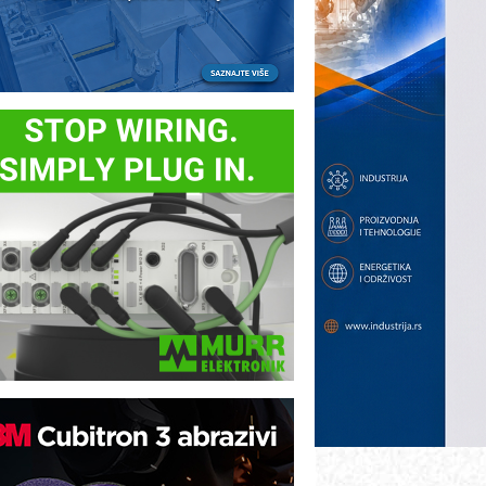
ezbednost na prvom mestu!
B BLUMENAUER - više od 40 godina
overenja u industriji