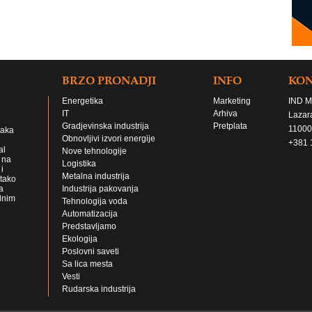
BRZO PRONADJI
INFO
KO
Energetika
Marketing
IND M
IT
Arhiva
Lazar
Gradjevinska industrija
Pretplata
11000
jaka
Obnovljivi izvori energije
+381 
al
Nove tehnologije
 na
Logistika
i
Metalna industrija
 tako
a
Industrija pakovanja
lnim
Tehnologija voda
Automatizacija
Predstavljamo
Ekologija
Poslovni saveti
Sa lica mesta
Vesti
Rudarska industrija