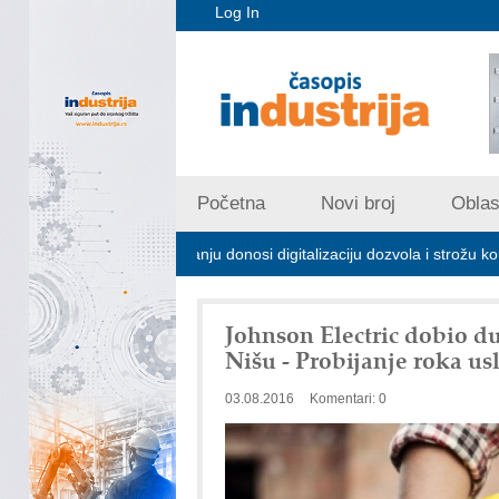
Log In
Početna
Novi broj
Oblast
rijskom zagađivanju donosi digitalizaciju dozvola i strožu kontrolu emis
Johnson Electric dobio d
Nišu - Probijanje roka u
03.08.2016
Komentari: 0