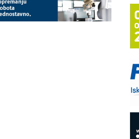
T
B
I
p
–
u
S
s
P
m
P
m
h
E
R
n