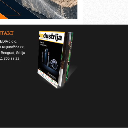
NTAKT
EDIA d.o.o.
a Kujundžića 88
 Beograd, Srbija
11 305 88 22