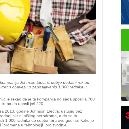
kompanija Johnson Electric dobije dodatni rok od
ovornu obavezu o zapošljavanju 1.000 radnika u
jić je rekao da je ta kompanija do sada uposlila 780
treba da uposli još 220.
bra 2013. godine Johnson Electric ustupio bez
B
ednoj blizini niškog aerodroma, a da se ta
sli 1.000 radnika do septembra ove godine. Kako je
I
d "promena u tehnologiji" proizvodnje.
p