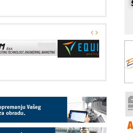
r
I
k
S
p
s
Y
p
F
r
p
R
F
a
E
A
(
P
s