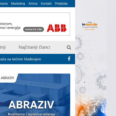
 nama
Marketing
Arhiva
Kontakt
Pretplata
riji
Najčitaniji članci
čnim hlađenjem
Minimalac 2027: Sindikati traže veće povećanje