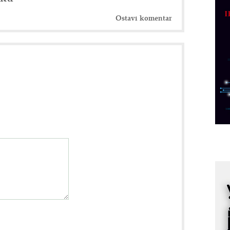
p
Ostavi komentar
C
o
R
A
d
M
v
I
i
p
F
p
K
s
o
A
m