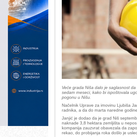
Veće grada Niša dalo je saglasnost da 
sedam meseci, kako bi ispoštovala ug
pogonu u Nišu.
Načelnik Uprave za imovinu Ljubiša Jan
radnika, a da do marta naredne godine 
Janjić je dodao da je grad Niš septem
naknade 3,8 hektara zemljišta u neposr
kompanija zauzvrat obavezala da zapo
rekao, do probijanja roka došlo je usle