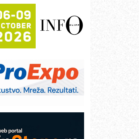
rajna oznaka kao dugoročna korist
ezbednost na prvom mestu!
B BLUMENAUER - više od 40 godina
overenja u industriji
RMQ-TITAN ADVANCED INDICATOR
 Pametna signalizacija za efikasnije
pravljanje mašinama
igurnije ispitivanje transformatora u
olarnim elektranama i vetroparkovima
ranje točkova na gradilištu- standard
odernog i odgovornog građenja
roizvodnja iC7 Hybrid 1500 VDC
režnog pretvarača sa tečnim
lađenjem
COMBYPACK
VOKS Maintenance Management
OSA i SCHUNK podižu proizvodnju
a viši nivo