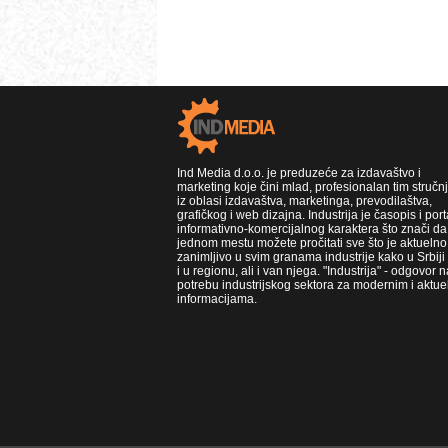
Ind Media d.o.o. je preduzeće za izdavaštvo i
marketing koje čini mlad, profesionalan tim stručn
iz oblasi izdavaštva, marketinga, prevodilaštva,
grafičkog i web dizajna. Industrija je časopis i port
informativno-komercijalnog karaktera što znači da
jednom mestu možete pročitati sve što je aktuelno 
zanimljivo u svim granama industrije kako u Srbiji
i u regionu, ali i van njega. "Industrija" - odgovor n
potrebu industrijskog sektora za modernim i aktue
informacijama.