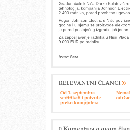
Gradonačelnik Niša Darko Bulatović re
tehnologija, kompanija Johnson Electri
2.400 radnika, pored prvobitno ugovor
Pogon Johnson Electric u Nišu površin
godine i u njemu se proizvode elektro
je pored postojećeg izgradio još jedan p
Za zapošljavanje radnika u Nišu Vlada 
9.000 EUR po radniku.
Izvor: Beta
RELEVANTNI ČLANCI
servis privrede
Od 1. septembra
Nemački "Eberspa
sertifikati i potvrde
održao dan dobavl
preko kompjutera
0 Komentara o ovom čla