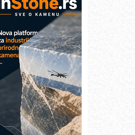
etekcija različitih oblika