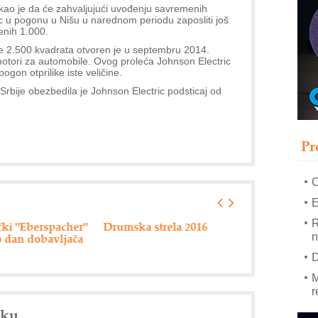
kao je da će zahvaljujući uvođenju savremenih
c u pogonu u Nišu u narednom periodu zaposliti još
enih 1.000.
–
u
e 2.500 kvadrata otvoren je u septembru 2014.
motori za automobile. Ovog proleća Johnson Electric
S
ogon otprilike iste veličine.
s
Srbije obezbedila je Johnson Electric podsticaj od
P
m
P
Pr
m
h
E
R
cher"
Drumska strela 2016
80 miliona dinara za
jača
pripremu
n
infrastrukturnih
D
projekata
M
r
nku
M