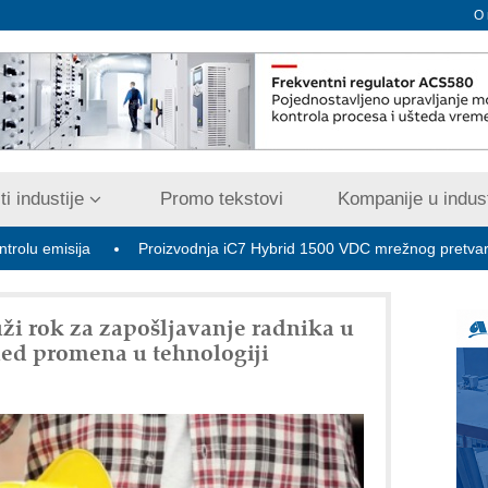
O
i industije
Promo tekstovi
Kompanije u indust
ija
Proizvodnja iC7 Hybrid 1500 VDC mrežnog pretvarača sa te
uži rok za zapošljavanje radnika u
sled promena u tehnologiji