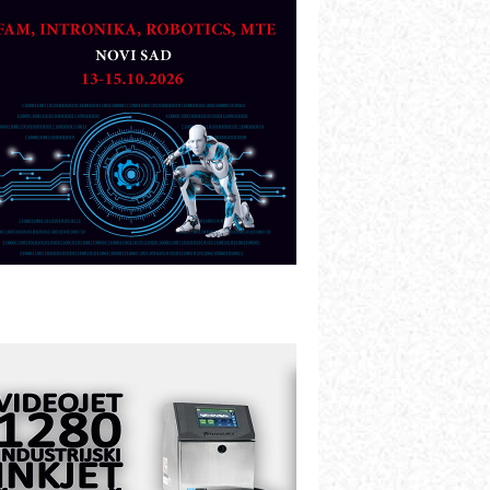
artner
TO - Prilagodite svoju toplinsku
bradu!
azvoj asortimanskog pravca MINI-
PLC AKYTEC
UKOM: Svetski standard metrologije
ostupan u Srbiji
OTOMAN – NEXT-Robotika vođena
eštačkom inteligencijom
.SAFE MOBILE revolucioniše
ndustrijsku automatizaciju
ionirskimmobile operator PANEL-OM
leksibilno stezanje i brzo
odešavanje u proizvodnji prototipova
IP KOP – napredna rešenja za
avremene industrijske i logističke
bjekte
lba d.o.o. – 35 godina preciznosti u
etrologiji i pametnim dozirnim