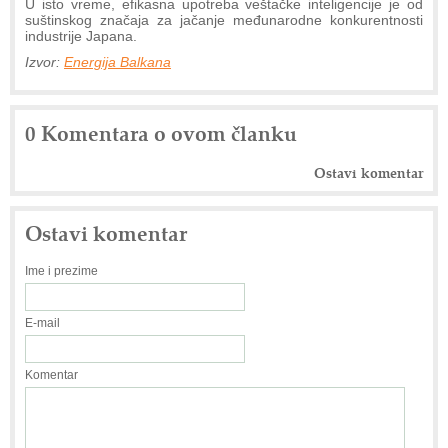
U isto vreme, efikasna upotreba veštačke inteligencije je od
suštinskog značaja za jačanje međunarodne konkurentnosti
industrije Japana.
Izvor:
Energija Balkana
0 Komentara o ovom članku
Ostavi komentar
Ostavi komentar
Ime i prezime
E-mail
Komentar