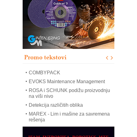
RMQ-TITAN ADVANCED INDICATOR
– Pametna signalizacija za efikasnije
upravljanje mašinama
Sigurnije ispitivanje transformatora u
solarnim elektranama i vetroparkovima
Pranje točkova na gradilištu- standard
modernog i odgovornog građenja
Proizvodnja iC7 Hybrid 1500 VDC
Promo tekstovi
mrežnog pretvarača sa tečnim
hlađenjem
COMBYPACK
EVOKS Maintenance Management
ROSA i SCHUNK podižu proizvodnju
na viši nivo
Detekcija različitih oblika
MAREX - Lim i mašine za savremena
rešenja
Marcom-plast d.o.o.- vaš pouzdan
partner