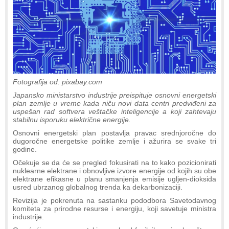
Fotografija od: pixabay.com
Japansko ministarstvo industrije preispituje osnovni energetski
plan zemlje u vreme kada niču novi data centri predviđeni za
uspešan rad softvera veštačke inteligencije a koji zahtevaju
stabilnu isporuku električne energije.
Osnovni energetski plan postavlja pravac srednjoročne do
dugoročne energetske politike zemlje i ažurira se svake tri
godine.
Očekuje se da će se pregled fokusirati na to kako pozicionirati
nuklearne elektrane i obnovljive izvore energije od kojih su obe
elektrane efikasne u planu smanjenja emisije ugljen-dioksida
usred ubrzanog globalnog trenda ka dekarbonizaciji.
Revizija je pokrenuta na sastanku pododbora Savetodavnog
komiteta za prirodne resurse i energiju, koji savetuje ministra
industrije.