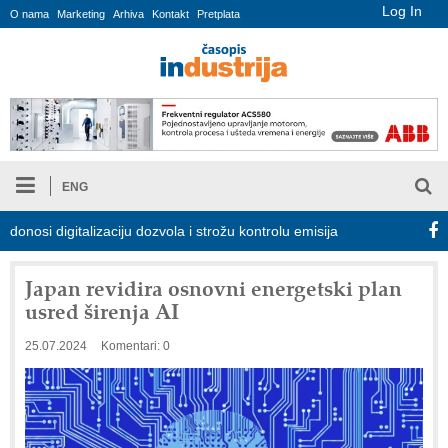
Log In
O nama
Marketing
Arhiva
Kontakt
Pretplata
ENG
 digitalizaciju dozvola i strožu kontrolu emisija
Proizvodnja iC
Japan revidira osnovni energetski plan
usred širenja AI
25.07.2024
Komentari: 0