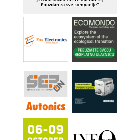
IBeRTIM - oprema za ispitivanje
kontrole kvaliteta
STAUFF – Komponente koje
povećavaju pouzdanost hidrauličkih
sistema
YAMADA pumpe – japanska
pouzdanost u transferu fluida
Filtration Group Industrial – Napredna
rešenja za filtraciju u hidrauličkim i
procesnim sistemima
RILINEX kompanije Rittal
FANUC: Najbolje za vašu pametnu
automatizaciju
Efikasno upravljanje energijom
Automatizacija pakovanja · Display
(Shelf-Ready) omotnice
Potpuna efikasnost bez složenih
sistema
Trajna oznaka kao dugoročna korist