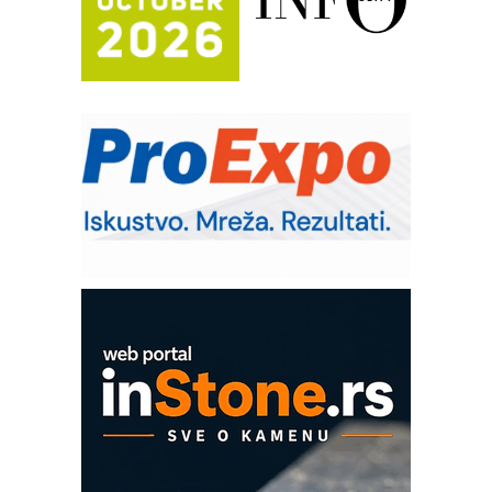
Bezbednost na prvom mestu!
IB BLUMENAUER - više od 40 godina
poverenja u industriji
RMQ-TITAN ADVANCED INDICATOR
– Pametna signalizacija za efikasnije
upravljanje mašinama
Sigurnije ispitivanje transformatora u
solarnim elektranama i vetroparkovima
Pranje točkova na gradilištu- standard
modernog i odgovornog građenja
Proizvodnja iC7 Hybrid 1500 VDC
mrežnog pretvarača sa tečnim
hlađenjem
COMBYPACK
EVOKS Maintenance Management
ROSA i SCHUNK podižu proizvodnju
na viši nivo
Detekcija različitih oblika