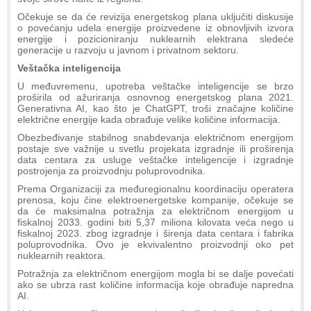
Očekuje se da će revizija energetskog plana uključiti diskusije
o povećanju udela energije proizvedene iz obnovljivih izvora
energije i pozicioniranju nuklearnih elektrana sledeće
generacije u razvoju u javnom i privatnom sektoru.
Veštačka inteligencija
U međuvremenu, upotreba veštačke inteligencije se brzo
proširila od ažuriranja osnovnog energetskog plana 2021.
Generativna AI, kao što je ChatGPT, troši značajne količine
električne energije kada obrađuje velike količine informacija.
Obezbeđivanje stabilnog snabdevanja električnom energijom
postaje sve važnije u svetlu projekata izgradnje ili proširenja
data centara za usluge veštačke inteligencije i izgradnje
postrojenja za proizvodnju poluprovodnika.
Prema Organizaciji za međuregionalnu koordinaciju operatera
prenosa, koju čine elektroenergetske kompanije, očekuje se
da će maksimalna potražnja za električnom energijom u
fiskalnoj 2033. godini biti 5,37 miliona kilovata veća nego u
fiskalnoj 2023. zbog izgradnje i širenja data centara i fabrika
poluprovodnika. Ovo je ekvivalentno proizvodnji oko pet
nuklearnih reaktora.
Potražnja za električnom energijom mogla bi se dalje povećati
ako se ubrza rast količine informacija koje obrađuje napredna
AI.