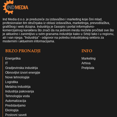
Ind Media d.o.o. je preduzeće za izdavaštvo i marketing koje čini mlad,
profesionalan tim stručnjaka iz oblasi izdavaštva, marketinga, prevodilaštva,
grafičkog i web dizajna. Industrija je časopis i portal informativno-
komercijalnog karaktera što znači da na jednom mestu možete pročitati sve što
je aktuelno i zanimljivo u svim granama industrije kako u Srbiji tako i u regionu,
ali i van njega. "Industrija" - odgovor na potrebu industrijskog sektora za
modernim i aktuelnim informacijama.
BRZO PRONADJI
INFO
Energetika
Marketing
IT
Arhiva
Gradjevinska industrija
Pretplata
Obnovljivi izvori energije
Nove tehnologije
Logistika
Metalna industrija
Industrija pakovanja
Tehnologija voda
Automatizacija
Predstavljamo
Ekologija
Poslovni saveti