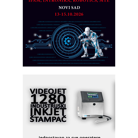
CTO - Prilagodite svoju toplinsku
obradu!
Razvoj asortimanskog pravca MINI-
PLC AKYTEC
AUKOM: Svetski standard metrologije
dostupan u Srbiji
MOTOMAN – NEXT-Robotika vođena
veštačkom inteligencijom
I.SAFE MOBILE revolucioniše
industrijsku automatizaciju
pionirskimmobile operator PANEL-OM
Fleksibilno stezanje i brzo
podešavanje u proizvodnji prototipova
KIP KOP – napredna rešenja za
savremene industrijske i logističke
objekte
Alba d.o.o. – 35 godina preciznosti u
metrologiji i pametnim dozirnim
rešenjima