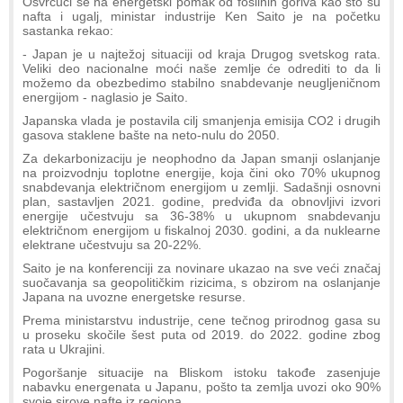
Osvrćući se na energetski pomak od fosilnih goriva kao što su
nafta i ugalj, ministar industrije Ken Saito je na početku
sastanka rekao:
- Japan je u najtežoj situaciji od kraja Drugog svetskog rata.
Veliki deo nacionalne moći naše zemlje će odrediti to da li
možemo da obezbedimo stabilno snabdevanje neugljeničnom
energijom - naglasio je Saito.
Japanska vlada je postavila cilj smanjenja emisija CO2 i drugih
gasova staklene bašte na neto-nulu do 2050.
Za dekarbonizaciju je neophodno da Japan smanji oslanjanje
na proizvodnju toplotne energije, koja čini oko 70% ukupnog
snabdevanja električnom energijom u zemlji. Sadašnji osnovni
plan, sastavljen 2021. godine, predviđa da obnovljivi izvori
energije učestvuju sa 36-38% u ukupnom snabdevanju
električnom energijom u fiskalnoj 2030. godini, a da nuklearne
elektrane učestvuju sa 20-22%.
Saito je na konferenciji za novinare ukazao na sve veći značaj
suočavanja sa geopolitičkim rizicima, s obzirom na oslanjanje
Japana na uvozne energetske resurse.
Prema ministarstvu industrije, cene tečnog prirodnog gasa su
u proseku skočile šest puta od 2019. do 2022. godine zbog
rata u Ukrajini.
Pogoršanje situacije na Bliskom istoku takođe zasenjuje
nabavku energenata u Japanu, pošto ta zemlja uvozi oko 90%
svoje sirove nafte iz regiona.