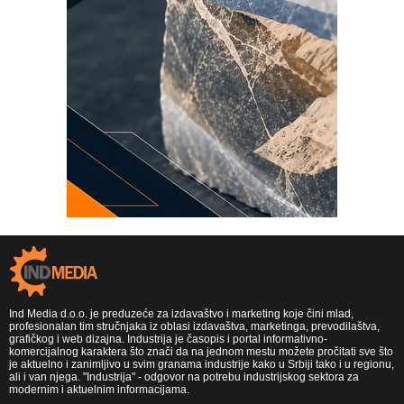
Ind Media d.o.o. je preduzeće za izdavaštvo i marketing koje čini mlad,
profesionalan tim stručnjaka iz oblasi izdavaštva, marketinga, prevodilaštva,
grafičkog i web dizajna. Industrija je časopis i portal informativno-
komercijalnog karaktera što znači da na jednom mestu možete pročitati sve što
je aktuelno i zanimljivo u svim granama industrije kako u Srbiji tako i u regionu,
ali i van njega. "Industrija" - odgovor na potrebu industrijskog sektora za
modernim i aktuelnim informacijama.