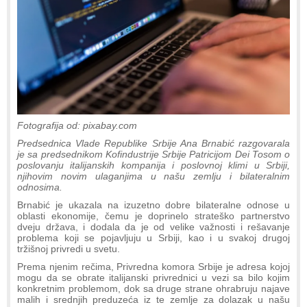
Fotografija od: pixabay.com
Predsednica Vlade Republike Srbije Ana Brnabić razgovarala
je sa predsednikom Kofindustrije Srbije Patricijom Dei Tosom o
poslovanju italijanskih kompanija i poslovnoj klimi u Srbiji,
njihovim novim ulaganjima u našu zemlju i bilateralnim
odnosima.
Brnabić je ukazala na izuzetno dobre bilateralne odnose u
oblasti ekonomije, čemu je doprinelo strateško partnerstvo
dveju država, i dodala da je od velike važnosti i rešavanje
problema koji se pojavljuju u Srbiji, kao i u svakoj drugoj
tržišnoj privredi u svetu.
Prema njenim rečima, Privredna komora Srbije je adresa kojoj
mogu da se obrate italijanski privrednici u vezi sa bilo kojim
konkretnim problemom, dok sa druge strane ohrabruju najave
malih i srednjih preduzeća iz te zemlje za dolazak u našu