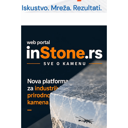
– Pametna signalizacija za efikasnije
upravljanje mašinama
Sigurnije ispitivanje transformatora u
solarnim elektranama i vetroparkovima
COMBYPACK
EVOKS Maintenance Management
ROSA i SCHUNK podižu proizvodnju
na viši nivo
Detekcija različitih oblika
MAREX - Lim i mašine za savremena
rešenja