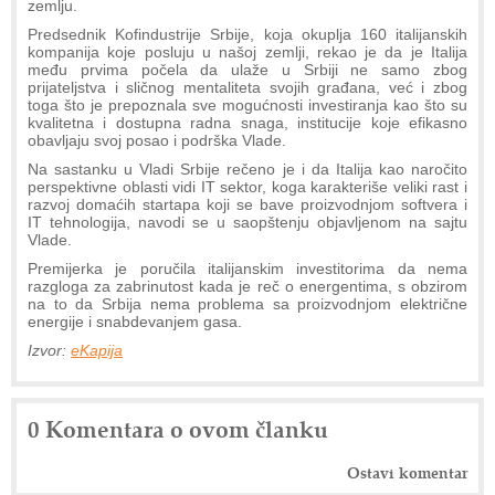
zemlju.
Predsednik Kofindustrije Srbije, koja okuplja 160 italijanskih
kompanija koje posluju u našoj zemlji, rekao je da je Italija
među prvima počela da ulaže u Srbiji ne samo zbog
prijateljstva i sličnog mentaliteta svojih građana, već i zbog
toga što je prepoznala sve mogućnosti investiranja kao što su
kvalitetna i dostupna radna snaga, institucije koje efikasno
obavljaju svoj posao i podrška Vlade.
Na sastanku u Vladi Srbije rečeno je i da Italija kao naročito
perspektivne oblasti vidi IT sektor, koga karakteriše veliki rast i
razvoj domaćih startapa koji se bave proizvodnjom softvera i
IT tehnologija, navodi se u saopštenju objavljenom na sajtu
Vlade.
Premijerka je poručila italijanskim investitorima da nema
razgloga za zabrinutost kada je reč o energentima, s obzirom
na to da Srbija nema problema sa proizvodnjom električne
energije i snabdevanjem gasa.
Izvor:
eKapija
0 Komentara o ovom članku
Ostavi komentar