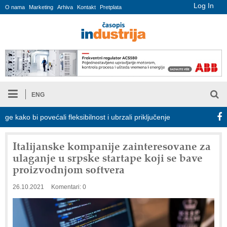
Log In
O nama
Marketing
Arhiva
Kontakt
Pretplata
ENG
ko bi povećali fleksibilnost i ubrzali priključenje na elektroenergetsku
Italijanske kompanije zainteresovane za
ulaganje u srpske startape koji se bave
proizvodnjom softvera
26.10.2021
Komentari: 0