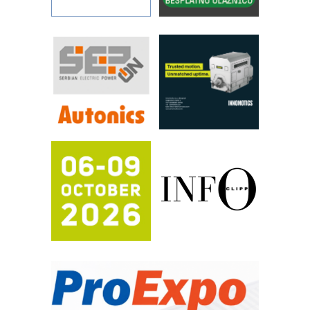
Art Utopia Studio – vizuelne priče
industrije i biznisa
RILINEX kompanije Rittal
FANUC: Najbolje za vašu pametnu
automatizaciju
Efikasno upravljanje energijom
Automatizacija pakovanja · Display
(Shelf-Ready) omotnice
Proizvodnja iC7 Hybrid 1500 VDC
mrežnog pretvarača sa tečnim
hlađenjem
Potpuna efikasnost bez složenih
sistema
Trajna oznaka kao dugoročna korist
Bezbednost na prvom mestu!
IB BLUMENAUER - više od 40 godina
poverenja u industriji
RMQ-TITAN ADVANCED INDICATOR