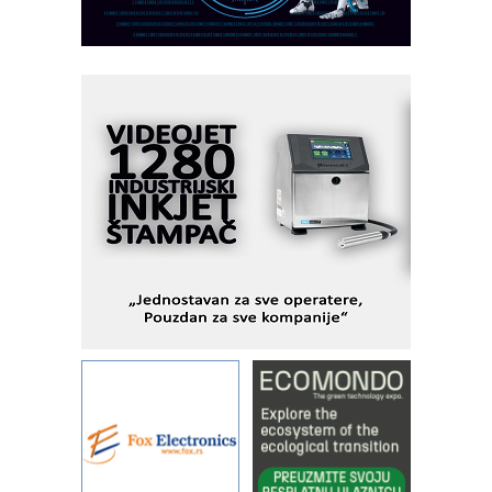
industrijsku automatizaciju
pionirskimmobile operator PANEL-OM
Fleksibilno stezanje i brzo
podešavanje u proizvodnji prototipova
KIP KOP – napredna rešenja za
savremene industrijske i logističke
objekte
Alba d.o.o. – 35 godina preciznosti u
metrologiji i pametnim dozirnim
rešenjima
IBeRTIM - oprema za ispitivanje
kontrole kvaliteta
STAUFF – Komponente koje
povećavaju pouzdanost hidrauličkih
sistema
YAMADA pumpe – japanska
pouzdanost u transferu fluida
Filtration Group Industrial – Napredna
rešenja za filtraciju u hidrauličkim i
procesnim sistemima