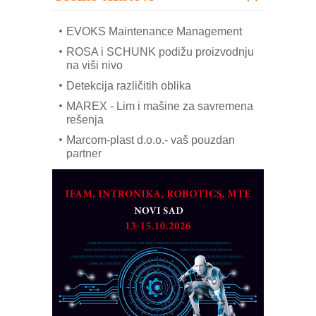
COMBYPACK
EVOKS Maintenance Management
ROSA i SCHUNK podižu proizvodnju
na viši nivo
Detekcija različitih oblika
MAREX - Lim i mašine za savremena
rešenja
Marcom-plast d.o.o.- vaš pouzdan
partner
CTO - Prilagodite svoju toplinsku
obradu!
Razvoj asortimanskog pravca MINI-
PLC AKYTEC
AUKOM: Svetski standard metrologije
dostupan u Srbiji
MOTOMAN – NEXT-Robotika vođena
veštačkom inteligencijom
I.SAFE MOBILE revolucioniše