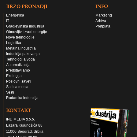
BRZO PRONADJI
INFO
Energetika
Marketing
IT
Arhiva
Gradjevinska industrija
Pretplata
Obnovljivi izvori energije
Nove tehnologije
Logistika
Metalna industrija
Industrija pakovanja
Tehnologija voda
Automatizacija
Predstavljamo
Ekologija
Poslovni saveti
Sa lica mesta
Vesti
Rudarska industrija
KONTAKT
IND MEDIA d.o.o.
Lazara Kujundžića 88
11000 Beograd, Srbija