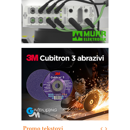
Trajna oznaka kao dugoročna korist
Bezbednost na prvom mestu!
IB BLUMENAUER - više od 40 godina
poverenja u industriji
RMQ-TITAN ADVANCED INDICATOR
– Pametna signalizacija za efikasnije
upravljanje mašinama
Sigurnije ispitivanje transformatora u
solarnim elektranama i vetroparkovima
Promo tekstovi