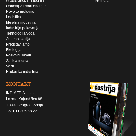
Gradjevinska industrija
Pretplata
Obnovljivi izvori energije
Nove tehnologije
Logistika
Metalna industrija
Industrija pakovanja
Tehnologija voda
Automatizacija
Predstavljamo
Ekologija
Poslovni saveti
Sa lica mesta
Vesti
Rudarska industrija
KONTAKT
IND MEDIA d.o.o.
Lazara Kujundžića 88
11000 Beograd, Srbija
+381 11 305 88 22