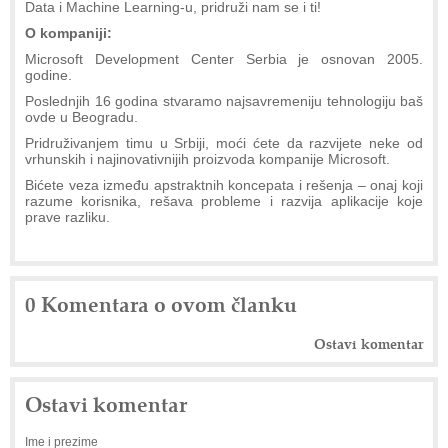
Data i Machine Learning-u, pridruži nam se i ti!
O kompaniji:
Microsoft Development Center Serbia je osnovan 2005.
godine.
Poslednjih 16 godina stvaramo najsavremeniju tehnologiju baš
ovde u Beogradu.
Pridruživanjem timu u Srbiji, moći ćete da razvijete neke od
vrhunskih i najinovativnijih proizvoda kompanije Microsoft.
Bićete veza između apstraktnih koncepata i rešenja – onaj koji
razume korisnika, rešava probleme i razvija aplikacije koje
prave razliku.
0 Komentara o ovom članku
Ostavi komentar
Ostavi komentar
Ime i prezime