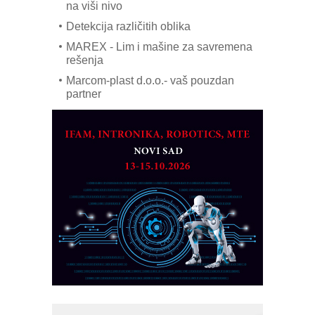
na viši nivo
Detekcija različitih oblika
MAREX - Lim i mašine za savremena
rešenja
Marcom-plast d.o.o.- vaš pouzdan
partner
CTO - Prilagodite svoju toplinsku
obradu!
Razvoj asortimanskog pravca MINI-
PLC AKYTEC
AUKOM: Svetski standard metrologije
dostupan u Srbiji
MOTOMAN – NEXT-Robotika vođena
veštačkom inteligencijom
I.SAFE MOBILE revolucioniše
industrijsku automatizaciju
pionirskimmobile operator PANEL-OM
Fleksibilno stezanje i brzo
podešavanje u proizvodnji prototipova