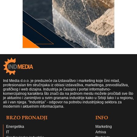
Ind Media d.o.o. je preduzeće za izdavaštvo i marketing koje čini mlad,
profesionalan tim stručnjaka iz oblasi izdavaštva, marketinga, prevodilaštva,
grafičkog i web dizajna. Industrija je časopis i portal informativno-
komercijalnog karaktera što znači da na jednom mestu možete pročitati sve što
je aktuelno i zanimljivo u svim granama industrije kako u Srbiji tako i u regionu,
ali i van njega. "Industrija" - odgovor na potrebu industrijskog sektora za
modernim i aktuelnim informacijama.
BRZO PRONADJI
INFO
Energetika
Marketing
IT
Arhiva