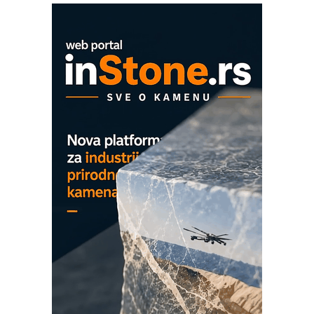
COMBYPACK
EVOKS Maintenance Management
ROSA i SCHUNK podižu proizvodnju
na viši nivo
Detekcija različitih oblika
MAREX - Lim i mašine za savremena
rešenja