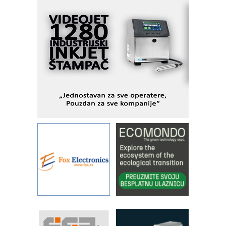
KIP KOP – napredna rešenja za
savremene industrijske i logističke
objekte
Alba d.o.o. – 35 godina preciznosti u
metrologiji i pametnim dozirnim
rešenjima
IBeRTIM - oprema za ispitivanje
kontrole kvaliteta
STAUFF – Komponente koje
povećavaju pouzdanost hidrauličkih
sistema
YAMADA pumpe – japanska
pouzdanost u transferu fluida
Filtration Group Industrial – Napredna
rešenja za filtraciju u hidrauličkim i
procesnim sistemima
Art Utopia Studio – vizuelne priče
industrije i biznisa
RILINEX kompanije Rittal