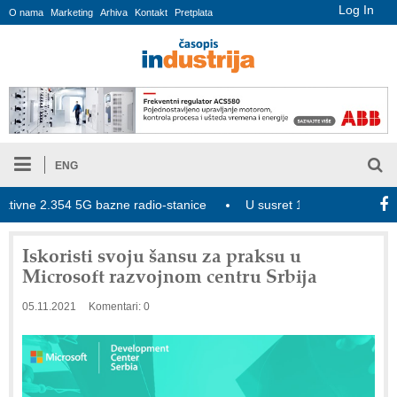
Log In
O nama
Marketing
Arhiva
Kontakt
Pretplata
ENG
ne 2.354 5G bazne radio-stanice
U susret 15. Savetovanju o elek
Iskoristi svoju šansu za praksu u
Microsoft razvojnom centru Srbija
05.11.2021
Komentari: 0