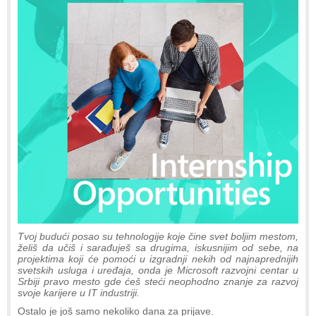
Tvoj budući posao su tehnologije koje čine svet boljim mestom,
želiš da učiš i sarađuješ sa drugima, iskusnijim od sebe, na
projektima koji će pomoći u izgradnji nekih od najnaprednijih
svetskih usluga i uređaja, onda je Microsoft razvojni centar u
Srbiji pravo mesto gde ćeš steći neophodno znanje za razvoj
svoje karijere u IT industriji.
Ostalo je još samo nekoliko dana za prijave.