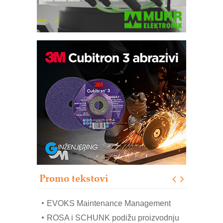
Trajna oznaka kao dugoročna korist
Bezbednost na prvom mestu!
IB BLUMENAUER - više od 40 godina
poverenja u industriji
RMQ-TITAN ADVANCED INDICATOR
– Pametna signalizacija za efikasnije
upravljanje mašinama
Sigurnije ispitivanje transformatora u
solarnim elektranama i vetroparkovima
Promo tekstovi
COMBYPACK
EVOKS Maintenance Management
ROSA i SCHUNK podižu proizvodnju