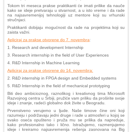
Tokom tri meseca prakse praktikanti će imati prilike da nauče
kako se ideje pretvaraju u stvarnost, a u isto vreme i da rade
na najsavremenijoj tehnologiji uz mentore koji su vrhunski
stručnjaci.
Praktikanti dobijaju mogućnost da rade na projektima koji su
zaista važni.
Apliciraj za prakse otvorene do 7. novembra
:
1. Research and development Internship
3. Research internship in the field of User Experiences
4. R&D Internship in Machine Learning
Apliciraj za prakse otvorene do 14. novembra:
2. R&D internship in FPGA design and Embedded systems
5. R&D Internship in the field of mechanical prototyping
Biti deo ambicioznog, raznolikog i kreativnog tima Microsoft
Razvojnog centra u Srbiji, pružiće vam priliku da proširite svoje
ideje i znanje, radeći globalno dok živite u Beogradu.
Prvenstveno verujemo u ljude. Naše timove čine oni koji
razumeju i podržavaju jedni druge i rade u atmosferi u kojoj se
svako oseća opušteno i pruža mu se prilika da napreduje,
kako profesionalno tako i lično. Istražujemo, razmenjujemo
ideje i kreiramo najsavremenija rešenja zasnovana na Big