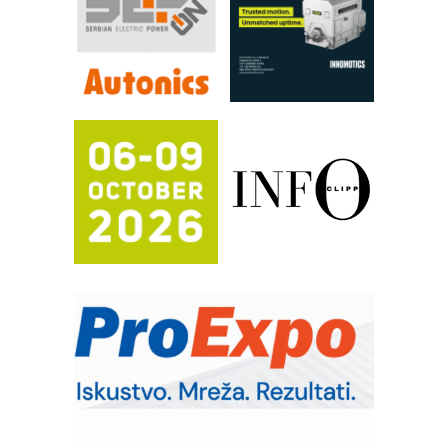
FANUC: Najbolje za vašu pametnu
automatizaciju
Efikasno upravljanje energijom
Automatizacija pakovanja · Display
(Shelf-Ready) omotnice
Proizvodnja iC7 Hybrid 1500 VDC
mrežnog pretvarača sa tečnim
hlađenjem
Potpuna efikasnost bez složenih
sistema
Trajna oznaka kao dugoročna korist
Bezbednost na prvom mestu!
IB BLUMENAUER - više od 40 godina
poverenja u industriji
RMQ-TITAN ADVANCED INDICATOR
– Pametna signalizacija za efikasnije
upravljanje mašinama
Sigurnije ispitivanje transformatora u
solarnim elektranama i vetroparkovima