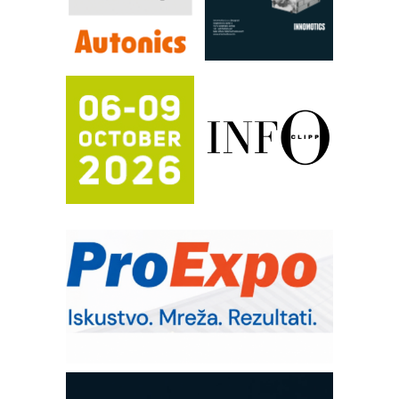
Filtration Group Industrial – Napredna
rešenja za filtraciju u hidrauličkim i
procesnim sistemima
RILINEX kompanije Rittal
FANUC: Najbolje za vašu pametnu
automatizaciju
Efikasno upravljanje energijom
Automatizacija pakovanja · Display
(Shelf-Ready) omotnice
Potpuna efikasnost bez složenih
sistema
Trajna oznaka kao dugoročna korist
Bezbednost na prvom mestu!
IB BLUMENAUER - više od 40 godina
poverenja u industriji
Art Utopia Studio – vizuelne priče
industrije i biznisa
Mitutoyo Crysta-Apex V PLUS: Nova