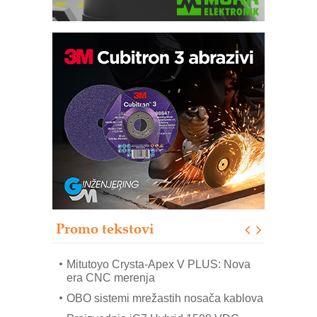
Automatizacija pakovanja · Display
(Shelf-Ready) omotnice
Potpuna efikasnost bez složenih
sistema
Trajna oznaka kao dugoročna korist
Bezbednost na prvom mestu!
IB BLUMENAUER - više od 40 godina
poverenja u industriji
Promo tekstovi
Art Utopia Studio – vizuelne priče
industrije i biznisa
Mitutoyo Crysta-Apex V PLUS: Nova
era CNC merenja
OBO sistemi mrežastih nosača kablova