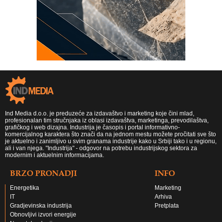
Ind Media d.o.o. je preduzeće za izdavaštvo i marketing koje čini mlad,
profesionalan tim stručnjaka iz oblasi izdavaštva, marketinga, prevodilaštva,
grafičkog i web dizajna. Industrija je časopis i portal informativno-
komercijalnog karaktera što znači da na jednom mestu možete pročitati sve što
je aktuelno i zanimljivo u svim granama industrije kako u Srbiji tako i u regionu,
ali i van njega. "Industrija" - odgovor na potrebu industrijskog sektora za
modernim i aktuelnim informacijama.
BRZO PRONADJI
INFO
Energetika
Marketing
IT
Arhiva
Gradjevinska industrija
Pretplata
Obnovljivi izvori energije