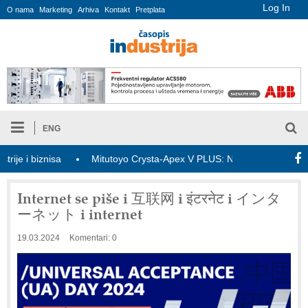
Log In
O nama
Marketing
Arhiva
Kontakt
Pretplata
ENG
i biznisa
Mitutoyo Crysta-Apex V PLUS: Nova era CNC merenja
Internet se piše i 互联网 i इंटरनेट i インタ
ーネット i internet
19.03.2024
Komentari: 0