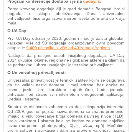
Program konferencije dostupan je na
uaday.rs
.
Pored krovnog događaja čiji je grad domaćin Beograd, brojni
događaji u sklopu obeležavanja Dana Univerzalne
prihvatljivosti biće organizovani širom sveta od marta do kraja
maja.
O UA Day
Prvi UA Day održan je 2023. godine i imao je zaista globalan
karakter. Više od 50 događaja organizovanih ovim povodom
okupilo je
9.400 učesnika iz više od 40 zemalja/regiona
.
Nastojeći da prestigne uspeh inicijalnog događaja, UA Day
2024 okupiće lokalne, regionalne i globalne aktere sa ciljem da
se podstakne i ubrza usvajanje Univerzalne prihvatljivosti.
O Univerzalnoj prihvatljivosti
Univerzalna prihvatljivost je tehnički zahtev kojim se osigurava
da svi validni nazivi domena i imejl adrese, bez obzira na
pismo, jezik i broj karaktera koji ih čine, budu jednako
prihvaćeni od strane svih internetom omogućenih aplikacija,
uređaja i sistema.
Smatra se osnovnim zahtevom za dalju ekspanziju interneta.
Od 2009. godine, pejzaž naziva domena se znatno promenio,
imajući u vidu povećanje broja domena najvišeg nivoa (TLD),
broja karaktera i pisama koja se koriste za domene najvišeg
nivoa (na primer .photography, .网址, .شبكة, .срб). Međutim,
brojni softveri i aplikacije i dalje za proveru validnosti naziva