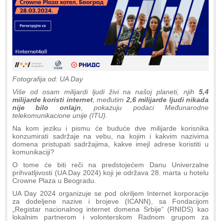
Fotografija od: UA Day
Više od osam milijardi ljudi živi na našoj planeti, njih
5,4
milijarde koristi internet
, međutim
2,6 milijarde ljudi nikada
nije bilo onlajn
, pokazuju podaci Međunarodne
telekomunikacione unije (ITU).
Na kom jeziku i pismu će buduće dve milijarde korisnika
konzumirati sadržaje na vebu, na kojim i kakvim nazivima
domena pristupati sadržajima, kakve imejl adrese koristiti u
komunikaciji?
O tome će biti reči na predstojećem Danu Univerzalne
prihvatljivosti (UA Day 2024) koji je održava 28. marta u hotelu
Crowne Plaza u Beogradu.
UA Day 2024 organizuje se pod okriljem Internet korporacije
za dodeljene nazive i brojeve (ICANN), sa Fondacijom
„Registar nacionalnog internet domena Srbije“ (RNIDS) kao
lokalnim partnerom i volonterskom Radnom grupom za