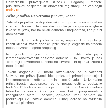
Univerzalnu prihvatljivost (UASG). Događaju možete
prisustvovati besplatno uz obaveznu registraciju na veb-sajtu
uaday.rs
.
Zašto je važna Univerzalna prihvatljivost?
Zato što je prilika za digitalnu inkluziju i punu višejezičnost na
internetu. Najveći deo svetske populacije ne govori engleski
iako se taj jezik, bar na nivou domena i imejl adresa, i dalje čini
dominantan.
Od 6,5 hiljada živih jezika u svetu, najveći deo populacije
koristi kineski, zatim španski jezik, dok je engleski na trećem
mestu neznatno ispred arapskog.
No, jezičke barijere se mogu premostiti zahvaljujući
internacionalizovanim nazivima domena (IDN), kakav je naš
.срб, koji istovremeno korisnicima otvaraju širi spektar izbora i
mogućnosti.
Tokom događaja 28. marta razgovaraće se o važnosti
Univerzalne prihvatljivosti, biće prikazani primeri promocije i
implementacije rešenja koja podržavaju Univerzalnu
prihvatljivost, razgovaraće se o mogućnostima edukacije
budućeg IT kadra u ovom segmentu, a biće održana i posebna
tehnička radionica koja podučava kako programirati i
konfigurisati alate – sajtove, aplikacije, imejl servere da
podržavaju UA, nazive domena i imejl adrese na različitim
jezicima i pismima.