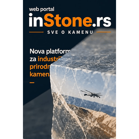
era CNC merenja
OBO sistemi mrežastih nosača kablova
Proizvodnja iC7 Hybrid 1500 VDC
mrežnog pretvarača sa tečnim
hlađenjem
COMBYPACK