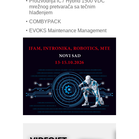
Proizvodnja iC7 Hybrid 1500 VDC
mrežnog pretvarača sa tečnim
hlađenjem
COMBYPACK
EVOKS Maintenance Management
ROSA i SCHUNK podižu proizvodnju
na viši nivo
Detekcija različitih oblika
MAREX - Lim i mašine za savremena
rešenja
Marcom-plast d.o.o.- vaš pouzdan
partner
CTO - Prilagodite svoju toplinsku
obradu!
Razvoj asortimanskog pravca MINI-
PLC AKYTEC
AUKOM: Svetski standard metrologije
dostupan u Srbiji
MOTOMAN – NEXT-Robotika vođena