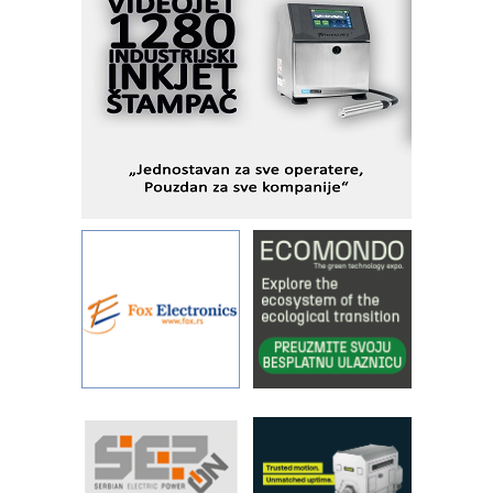
veštačkom inteligencijom
I.SAFE MOBILE revolucioniše
industrijsku automatizaciju
pionirskimmobile operator PANEL-OM
Fleksibilno stezanje i brzo
podešavanje u proizvodnji prototipova
KIP KOP – napredna rešenja za
savremene industrijske i logističke
objekte
Alba d.o.o. – 35 godina preciznosti u
metrologiji i pametnim dozirnim
rešenjima
IBeRTIM - oprema za ispitivanje
kontrole kvaliteta
STAUFF – Komponente koje
povećavaju pouzdanost hidrauličkih
sistema
YAMADA pumpe – japanska
pouzdanost u transferu fluida