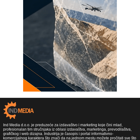
Ind Media d.o.o. je preduzeće za izdavaštvo i marketing koje čini mlad,
profesionalan tim stručnjaka iz oblasi izdavaštva, marketinga, prevodilaštva,
grafičkog i web dizajna. Industrija je časopis i portal informativno-
komercijalnog karaktera što znači da na jednom mestu možete pročitati sve što