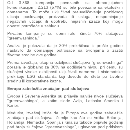
Od 3.868 kompanija povezanih sa obmanjujućom
komunikacijom, 2.213 (57%) su bile povezane sa ekološkim
obmanama. To može uključivati preuveličavanje pozitivnog
uticaja poslovanja, proizvoda ili usluga; nespominjanje
negativnih uticaja; ili upotrebu nejasnih izraza koji mogu
dovesti potrošače u zabludu.
Privatne kompanije su dominirale, čineći 70% slučajeva
"greenwashinga."
Analiza je pokazala da je 30% prekršilaca iz prošle godine
nastavilo da obmanjuje potrošače sa tvrdnjama o zaštiti
životne sredine ove godine.
Prema izveštaju, ukupna ozbiljnost slučajeva "greenwashinga"
porasla je globalno za 30% na godišnjem nivou, pri čemu su
slučajevi visoke ozbiljnosti uključivali namerne i sistematske
prekršaje ESG standarda koji dovode do štete po životnu
sredinu ili korporativne kazne.
Evropa zabeležila značajan pad slučajeva
Evropa i Severna Amerika su prijavile najviše nivoe slučajeva
"greenwashinga", a zatim slede Azija, Latinska Amerika i
Karibi.
Međutim, izveštaj ističe da je Evropa ove godine zabeležila
značajan pad slučajeva. Zemlje kao što su Velika Britanija,
Holandija, Nemačka, Španija i Kina su takođe prijavile godišnji
pad broja slučajeva "greenwashinga", uglavnom pod pritiskom