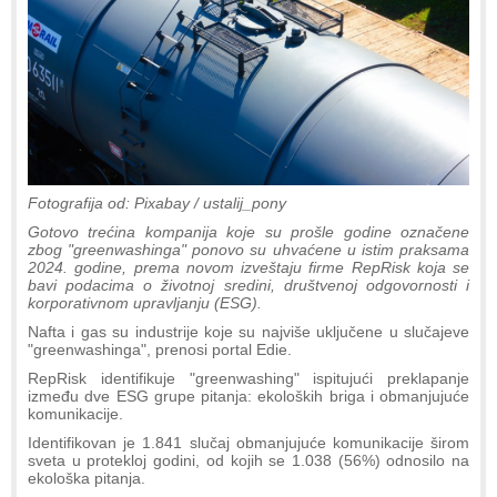
Fotografija od: Pixabay / ustalij_pony
Gotovo trećina kompanija koje su prošle godine označene
zbog "greenwashinga" ponovo su uhvaćene u istim praksama
2024. godine, prema novom izveštaju firme RepRisk koja se
bavi podacima o životnoj sredini, društvenoj odgovornosti i
korporativnom upravljanju (ESG).
Nafta i gas su industrije koje su najviše uključene u slučajeve
"greenwashinga", prenosi portal Edie.
RepRisk identifikuje "greenwashing" ispitujući preklapanje
između dve ESG grupe pitanja: ekoloških briga i obmanjujuće
komunikacije.
Identifikovan je 1.841 slučaj obmanjujuće komunikacije širom
sveta u protekloj godini, od kojih se 1.038 (56%) odnosilo na
ekološka pitanja.