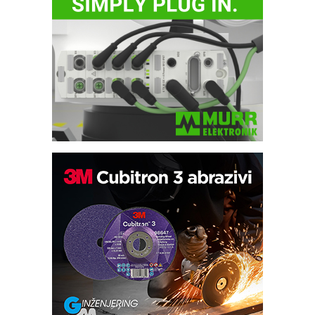
IB BLUMENAUER - više od 40 godina
poverenja u industriji
RMQ-TITAN ADVANCED INDICATOR
– Pametna signalizacija za efikasnije
upravljanje mašinama
Sigurnije ispitivanje transformatora u
solarnim elektranama i vetroparkovima
Pranje točkova na gradilištu- standard
modernog i odgovornog građenja