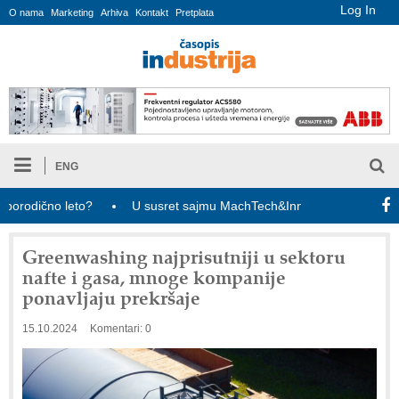
Log In
O nama
Marketing
Arhiva
Kontakt
Pretplata
ENG
dično leto?
U susret sajmu MachTech&InnoTech: ulaznice za pose
Greenwashing najprisutniji u sektoru
nafte i gasa, mnoge kompanije
ponavljaju prekršaje
15.10.2024
Komentari: 0