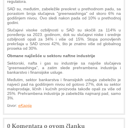
regulatora.
SAD su, međutim, zabeležile preokret u prethodnom padu, sa
porastom broja slučajeva "greenwashinga" od skoro 6% na
godišnjem nivou. Ovo sledi nakon pada od 10% u prethodnoj
godini.
Slučajevi visoke ozbiljnosti u SAD su skočili za 114% u
poređenju sa 2023. godinom, dok su slučajevi niske i srednje
ozbiljnosti opali za 34% i više od 15%. Stopa ponovljenih
prekršaja u SAD iznosi 42%, što je znatno više od globalnog
proseka od 30%.
Obmane najčešće u sektoru naftne industrije
Sektorski, nafta i gas su industrije sa najviše slučajeva
"greenwashinga", a zatim slede prehrambena industrija i
bankarstvo i finansijske usluge.
Međutim, sektor bankarstva i finansijskih usluga zabeležio je
najveći pad na godišnjem nivou od gotovo 27%, dok su sektor
maloprodaje, ličnih i kućnih proizvoda takođe opali za više od
25%. Prehrambena industrija je zabeležila najmanji pad, samo
3%.
Izvor:
eKapija
0 Komentara o ovom članku