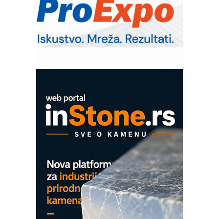
Sigurnije ispitivanje transformatora u
solarnim elektranama i vetroparkovima
Pranje točkova na gradilištu- standard
modernog i odgovornog građenja
Od porodične kompanije do jednog od
vodećih distributera profesionalne
opreme
COMBYPACK
EVOKS Maintenance Management
ROSA i SCHUNK podižu proizvodnju
na viši nivo
Detekcija različitih oblika
MAREX - Lim i mašine za savremena
rešenja