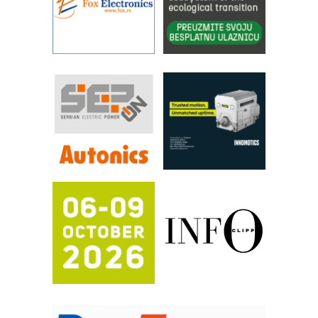
Filtration Group Industrial – Napredna
rešenja za filtraciju u hidrauličkim i
procesnim sistemima
RILINEX kompanije Rittal
FANUC: Najbolje za vašu pametnu
automatizaciju
Efikasno upravljanje energijom
Automatizacija pakovanja · Display
(Shelf-Ready) omotnice
Potpuna efikasnost bez složenih
sistema
Trajna oznaka kao dugoročna korist
Bezbednost na prvom mestu!
IB BLUMENAUER - više od 40 godina
poverenja u industriji
RMQ-TITAN ADVANCED INDICATOR
– Pametna signalizacija za efikasnije
upravljanje mašinama