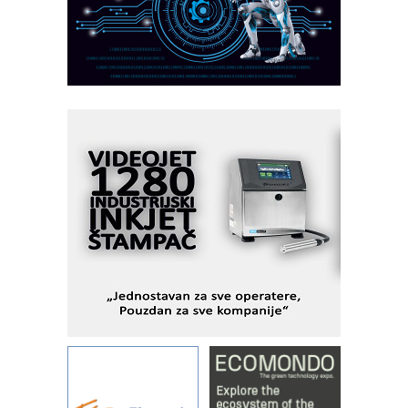
veštačkom inteligencijom
I.SAFE MOBILE revolucioniše
industrijsku automatizaciju
pionirskimmobile operator PANEL-OM
Fleksibilno stezanje i brzo
podešavanje u proizvodnji prototipova
KIP KOP – napredna rešenja za
savremene industrijske i logističke
objekte
Alba d.o.o. – 35 godina preciznosti u
metrologiji i pametnim dozirnim
rešenjima
IBeRTIM - oprema za ispitivanje
kontrole kvaliteta
STAUFF – Komponente koje
povećavaju pouzdanost hidrauličkih
sistema
YAMADA pumpe – japanska
pouzdanost u transferu fluida