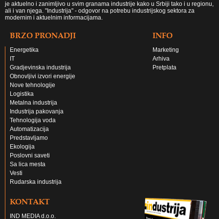
je aktuelno i zanimljivo u svim granama industrije kako u Srbiji tako i u regionu,
ali i van njega. "Industrija" - odgovor na potrebu industrijskog sektora za
modernim i aktuelnim informacijama.
BRZO PRONADJI
INFO
Energetika
Marketing
IT
Arhiva
Gradjevinska industrija
Pretplata
Obnovljivi izvori energije
Nove tehnologije
Logistika
Metalna industrija
Industrija pakovanja
Tehnologija voda
Automatizacija
Predstavljamo
Ekologija
Poslovni saveti
Sa lica mesta
Vesti
Rudarska industrija
KONTAKT
IND MEDIA d.o.o.