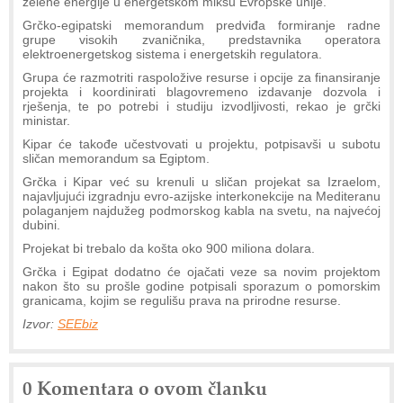
zelene energije u energetskom miksu Evropske unije.
Grčko-egipatski memorandum predviđa formiranje radne
grupe visokih zvaničnika, predstavnika operatora
elektroenergetskog sistema i energetskih regulatora.
Grupa će razmotriti raspoložive resurse i opcije za finansiranje
projekta i koordinirati blagovremeno izdavanje dozvola i
rješenja, te po potrebi i studiju izvodljivosti, rekao je grčki
ministar.
Kipar će takođe učestvovati u projektu, potpisavši u subotu
sličan memorandum sa Egiptom.
Grčka i Kipar već su krenuli u sličan projekat sa Izraelom,
najavljujući izgradnju evro-azijske interkonekcije na Mediteranu
polaganjem najdužeg podmorskog kabla na svetu, na najvećoj
dubini.
Projekat bi trebalo da košta oko 900 miliona dolara.
Grčka i Egipat dodatno će ojačati veze sa novim projektom
nakon što su prošle godine potpisali sporazum o pomorskim
granicama, kojim se regulišu prava na prirodne resurse.
Izvor:
SEEbiz
0 Komentara o ovom članku