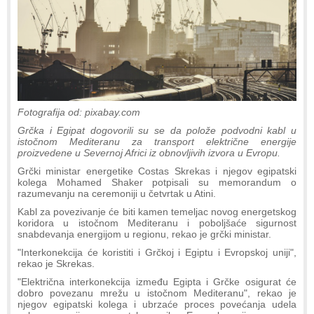
Fotografija od: pixabay.com
Grčka i Egipat dogovorili su se da polože podvodni kabl u
istočnom Mediteranu za transport električne energije
proizvedene u Severnoj Africi iz obnovljivih izvora u Evropu.
Grčki ministar energetike Costas Skrekas i njegov egipatski
kolega Mohamed Shaker potpisali su memorandum o
razumevanju na ceremoniji u četvrtak u Atini.
Kabl za povezivanje će biti kamen temeljac novog energetskog
koridora u istočnom Mediteranu i poboljšaće sigurnost
snabdevanja energijom u regionu, rekao je grčki ministar.
"Interkonekcija će koristiti i Grčkoj i Egiptu i Evropskoj uniji",
rekao je Skrekas.
"Električna interkonekcija između Egipta i Grčke osigurat će
dobro povezanu mrežu u istočnom Mediteranu", rekao je
njegov egipatski kolega i ubrzaće proces povećanja udela