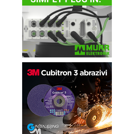
Trajna oznaka kao dugoročna korist
Bezbednost na prvom mestu!
IB BLUMENAUER - više od 40 godina
poverenja u industriji
RMQ-TITAN ADVANCED INDICATOR
– Pametna signalizacija za efikasnije
upravljanje mašinama