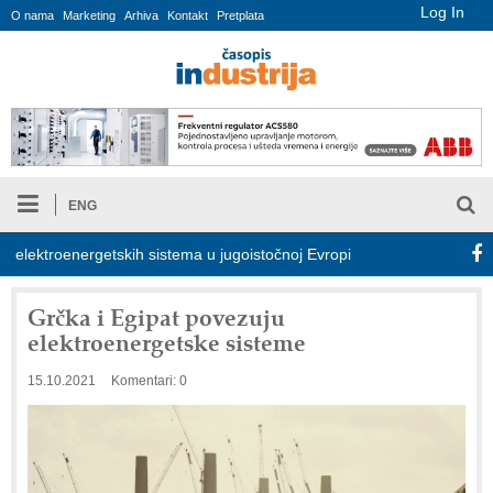
Log In
O nama
Marketing
Arhiva
Kontakt
Pretplata
ENG
ektroenergetskih sistema u jugoistočnoj Evropi
COMBYPACK
Grčka i Egipat povezuju
elektroenergetske sisteme
15.10.2021
Komentari: 0