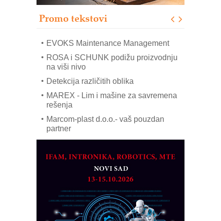
Sigurnije ispitivanje transformatora u
solarnim elektranama i vetroparkovima
Promo tekstovi
COMBYPACK
EVOKS Maintenance Management
ROSA i SCHUNK podižu proizvodnju
na viši nivo
Detekcija različitih oblika
MAREX - Lim i mašine za savremena
rešenja
Marcom-plast d.o.o.- vaš pouzdan
partner
CTO - Prilagodite svoju toplinsku
obradu!
Razvoj asortimanskog pravca MINI-
PLC AKYTEC
AUKOM: Svetski standard metrologije
dostupan u Srbiji
MOTOMAN – NEXT-Robotika vođena