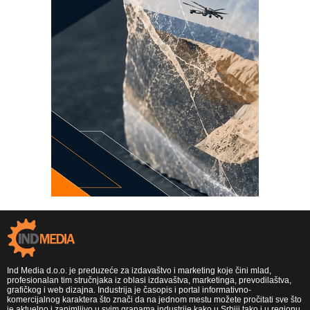
Ind Media d.o.o. je preduzeće za izdavaštvo i marketing koje čini mlad,
profesionalan tim stručnjaka iz oblasi izdavaštva, marketinga, prevodilaštva,
grafičkog i web dizajna. Industrija je časopis i portal informativno-
komercijalnog karaktera što znači da na jednom mestu možete pročitati sve što
je aktuelno i zanimljivo u svim granama industrije kako u Srbiji tako i u regionu,