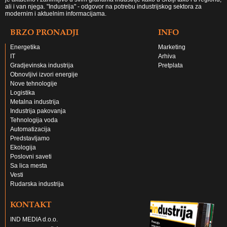
ali i van njega. "Industrija" - odgovor na potrebu industrijskog sektora za
modernim i aktuelnim informacijama.
BRZO PRONADJI
INFO
Energetika
Marketing
IT
Arhiva
Gradjevinska industrija
Pretplata
Obnovljivi izvori energije
Nove tehnologije
Logistika
Metalna industrija
Industrija pakovanja
Tehnologija voda
Automatizacija
Predstavljamo
Ekologija
Poslovni saveti
Sa lica mesta
Vesti
Rudarska industrija
KONTAKT
IND MEDIA d.o.o.