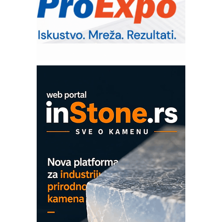
poverenja u industriji
RMQ-TITAN ADVANCED INDICATOR
– Pametna signalizacija za efikasnije
upravljanje mašinama
Sigurnije ispitivanje transformatora u
solarnim elektranama i vetroparkovima
COMBYPACK
EVOKS Maintenance Management
ROSA i SCHUNK podižu proizvodnju
na viši nivo
Detekcija različitih oblika
MAREX - Lim i mašine za savremena
rešenja