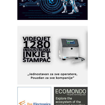
veštačkom inteligencijom
I.SAFE MOBILE revolucioniše
industrijsku automatizaciju
pionirskimmobile operator PANEL-OM
Fleksibilno stezanje i brzo
podešavanje u proizvodnji prototipova
KIP KOP – napredna rešenja za
savremene industrijske i logističke
objekte
Alba d.o.o. – 35 godina preciznosti u
metrologiji i pametnim dozirnim
rešenjima
IBeRTIM - oprema za ispitivanje
kontrole kvaliteta
STAUFF – Komponente koje
povećavaju pouzdanost hidrauličkih
sistema
YAMADA pumpe – japanska
pouzdanost u transferu fluida
Filtration Group Industrial – Napredna