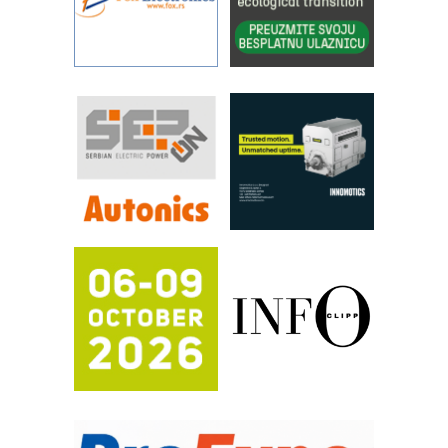
rešenja za filtraciju u hidrauličkim i
procesnim sistemima
Art Utopia Studio – vizuelne priče
industrije i biznisa
RILINEX kompanije Rittal
FANUC: Najbolje za vašu pametnu
automatizaciju
Efikasno upravljanje energijom
Automatizacija pakovanja · Display
(Shelf-Ready) omotnice
Proizvodnja iC7 Hybrid 1500 VDC
mrežnog pretvarača sa tečnim
hlađenjem
Potpuna efikasnost bez složenih
sistema
Trajna oznaka kao dugoročna korist
Bezbednost na prvom mestu!
IB BLUMENAUER - više od 40 godina