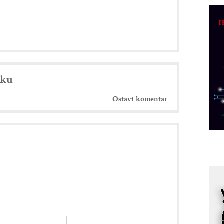
R
n
D
M
r
M
nku
p
C
Ostavi komentar
o
R
A
d
M
v
I
i
p
F