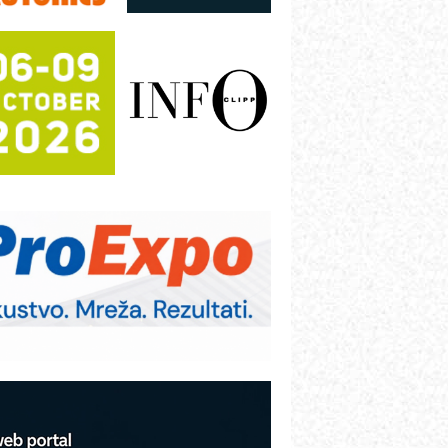
utomatizaciju
fikasno upravljanje energijom
utomatizacija pakovanja · Display
Shelf-Ready) omotnice
otpuna efikasnost bez složenih
istema
rajna oznaka kao dugoročna korist
ezbednost na prvom mestu!
B BLUMENAUER - više od 40 godina
overenja u industriji
rt Utopia Studio – vizuelne priče
ndustrije i biznisa
itutoyo Crysta-Apex V PLUS: Nova
ra CNC merenja
BO sistemi mrežastih nosača kablova
roizvodnja iC7 Hybrid 1500 VDC
režnog pretvarača sa tečnim
lađenjem