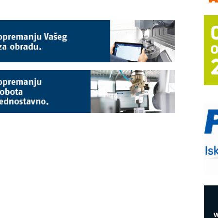
a
E
A
(
P
s
T
B
I
p
A
i
M
e
O
P
m
h