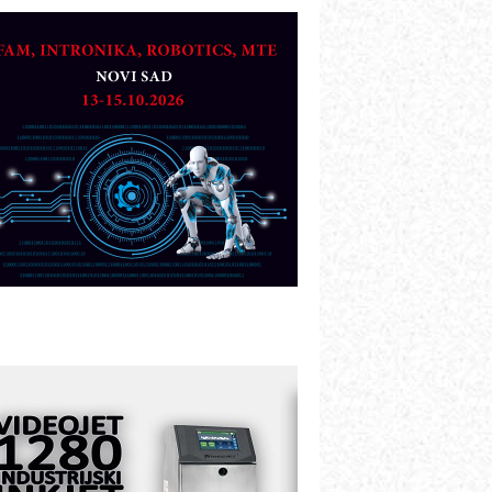
OSA i SCHUNK podižu proizvodnju
a viši nivo
etekcija različitih oblika
AREX - Lim i mašine za savremena
ešenja
arcom-plast d.o.o.- vaš pouzdan
artner
TO - Prilagodite svoju toplinsku
bradu!
azvoj asortimanskog pravca MINI-
PLC AKYTEC
UKOM: Svetski standard metrologije
ostupan u Srbiji
OTOMAN – NEXT-Robotika vođena
eštačkom inteligencijom
.SAFE MOBILE revolucioniše
ndustrijsku automatizaciju
ionirskimmobile operator PANEL-OM
leksibilno stezanje i brzo