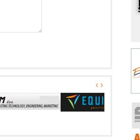
p
K
s
o
A
m
r
I
k
S
p
s
Y
p
F
r
p
R
F