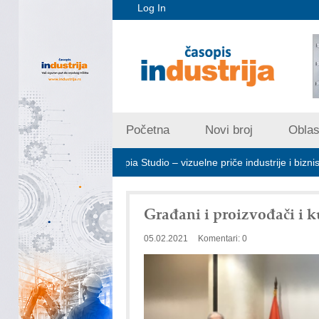
Log In
Početna
Novi broj
Oblast
ote
Art Utopia Studio – vizuelne priče industrije i biznisa
Mi
Građani i proizvođači i k
05.02.2021
Komentari: 0