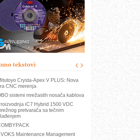
utomatizacija pakovanja · Display
Shelf-Ready) omotnice
otpuna efikasnost bez složenih
istema
rajna oznaka kao dugoročna korist
ezbednost na prvom mestu!
B BLUMENAUER - više od 40 godina
overenja u industriji
omo tekstovi
rt Utopia Studio – vizuelne priče
ndustrije i biznisa
itutoyo Crysta-Apex V PLUS: Nova
ra CNC merenja
BO sistemi mrežastih nosača kablova
roizvodnja iC7 Hybrid 1500 VDC
režnog pretvarača sa tečnim
lađenjem
COMBYPACK
VOKS Maintenance Management