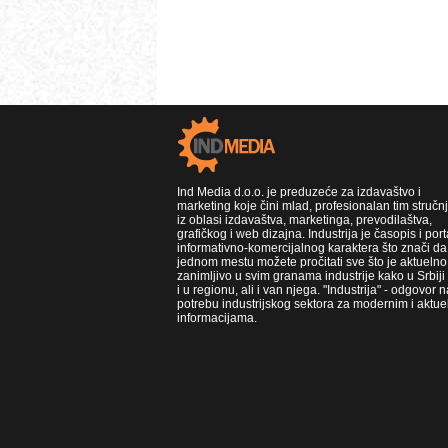
Ind Media d.o.o. je preduzeće za izdavaštvo i
marketing koje čini mlad, profesionalan tim stručn
iz oblasi izdavaštva, marketinga, prevodilaštva,
grafičkog i web dizajna. Industrija je časopis i port
informativno-komercijalnog karaktera što znači da
jednom mestu možete pročitati sve što je aktuelno 
zanimljivo u svim granama industrije kako u Srbiji
i u regionu, ali i van njega. "Industrija" - odgovor n
potrebu industrijskog sektora za modernim i aktue
informacijama.