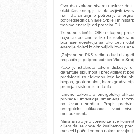
Ova dva zakona stvaraju uslove da i 
električnu energiju iz obnovljivih iz
nam da smanjimo potrošnju energije p
potpredsednica Vlade Srbije i ministarka
trošimo energije od proseka EU.
Trenutno učešće OIE u ukupnoj proizv
najveći deo čine velike hidroelektrane
biomase učestvuju sa oko četiri ods
energije dolazi iz obnovljivih izvora ener
„Zajedno sa PKS radimo dugi niz godi
naglasila je potpredsednica Vlade Srbij
Kako je istaknuto tokom diskusije 
garantuje sigurnost i predvidljivost po
predviđeni za elektranu koja koristi ob
biogas, geotermalnu, biorazgradivi otp
premija i sistem fid-in tarifa.
Izmene zakona o energetskoj efikasn
privrede i investicija, smanjenju uvozne
na životnu sredinu. Propis predviđ
energetske efikasnosti, veći nivo
menadžmenta.
Ministarstvo je otvoreno za sve komen
ciljem da se dođe do kvalitetnog pred
meseci i početi odmah nakon usvajanja