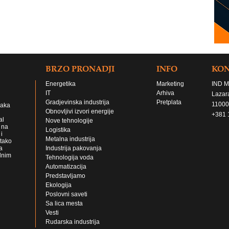
BRZO PRONADJI
INFO
KO
Energetika
Marketing
IND M
IT
Arhiva
Lazar
Gradjevinska industrija
Pretplata
11000
jaka
Obnovljivi izvori energije
+381 
al
Nove tehnologije
 na
Logistika
i
Metalna industrija
 tako
a
Industrija pakovanja
lnim
Tehnologija voda
Automatizacija
Predstavljamo
Ekologija
Poslovni saveti
Sa lica mesta
Vesti
Rudarska industrija