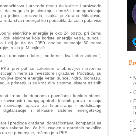
A
domaćinstva i privreda mogu da koriste i proizvode
(
vora, da mogu da je plasiraju u mrežu i omogućavaju
o jedinici proizvoda, istakla je Zorana Mihajlović,
P
 rudarstva i energetike i podsetila da četiri puta više
s
T
odnji električne energije je oko 24 odsto, pri čemu
, dok elektrane koje koriste energiju vetra, sunca i
B
to i cilj je da do 2050. godine najmanje 50 odsto
gije, rekla je Mihajlović.
I
p
na i donosimo dobre, moderne i kvalitetne zakone“,
Pr
e.
A
u PKS prvi put se zakonom o obnovljivim izvorima
i
dsticajnih mera za investitore i građane. Podsticaji su
M
novljive izvore energije vetar, sunce, hidro, biomasu,
ad, a primenjuju se kroz dva sistema: sistem tržišnih
e
O
osti treba da doprinesu povećanju konkurentnosti
 zavisnosti i manjoj upotrebi fosilnih goriva i uticaju
P
a osnivanje uprave za finansiranje i podsticanje
m
 digitalizacije i efikasne sisteme energetskog
h
tare i predloge građana, domaćinstava, kompanija sa
loga zakona koji će biti usvojen u narednih nekoliko
E
 da se primenjuje, rečeno je u PKS.