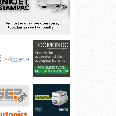
odešavanje u proizvodnji prototipova
IP KOP – napredna rešenja za
avremene industrijske i logističke
bjekte
lba d.o.o. – 35 godina preciznosti u
etrologiji i pametnim dozirnim
ešenjima
BeRTIM - oprema za ispitivanje
ontrole kvaliteta
TAUFF – Komponente koje
ovećavaju pouzdanost hidrauličkih
istema
AMADA pumpe – japanska
ouzdanost u transferu fluida
iltration Group Industrial – Napredna
ešenja za filtraciju u hidrauličkim i
rocesnim sistemima
ILINEX kompanije Rittal
ANUC: Najbolje za vašu pametnu