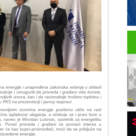
rima energije i unapređena zakonska rešenja u oblasti
sticije i omogućiti da privreda i građani više koriste,
vljivih izvora, kao i da racionalnije trošimo toplotnu i
u PKS na prezentaciji i javnoj raspravi.
ljivim izvorima energije pozitivno utiče na rast
nu isplativost ulaganja, a očekuje se i pravi bum u
a, naveo je Miroslav Lutovac, savetnik za energetiku
e. Pored privrede i građani će pronaći interes u
 jer će kao kupci-proizvođači, moći da se priključe na
oizvedene energije.