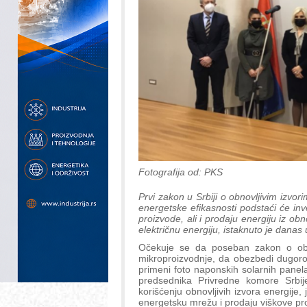
Fotografija od: PKS
Prvi zakon u Srbiji o obnovljivim izvo
energetske efikasnosti podstaći će inve
proizvode, ali i prodaju energiju iz obno
električnu energiju, istaknuto je danas 
Očekuje se da poseban zakon o obnov
mikroproizvodnje, da obezbedi dugoroč
primeni foto naponskih solarnih panel
predsednika Privredne komore Srbij
korišćenju obnovljivih izvora energije,
energetsku mrežu i prodaju viškove pr