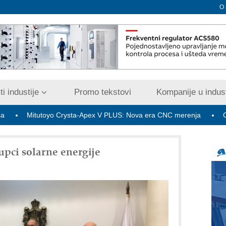
O
i industije
Promo tekstovi
Kompanije u indust
tutoyo Crysta-Apex V PLUS: Nova era CNC merenja
OBO sistemi
upci solarne energije