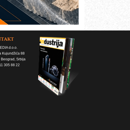
NTAKT
EDIA d.o.o.
a Kujundžića 88
 Beograd, Srbija
11 305 88 22