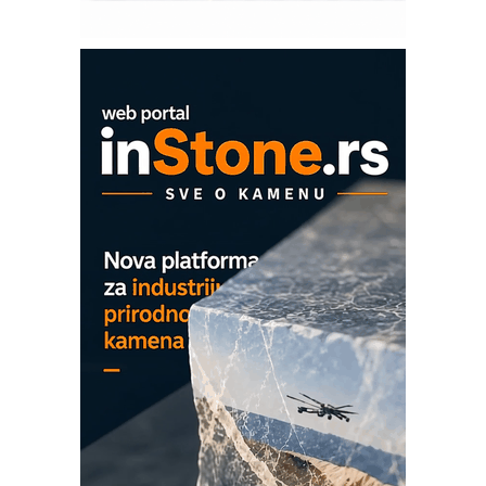
Pranje točkova na gradilištu- standard
modernog i odgovornog građenja
Proizvodnja iC7 Hybrid 1500 VDC
mrežnog pretvarača sa tečnim
hlađenjem
COMBYPACK
EVOKS Maintenance Management
ROSA i SCHUNK podižu proizvodnju
na viši nivo
Detekcija različitih oblika