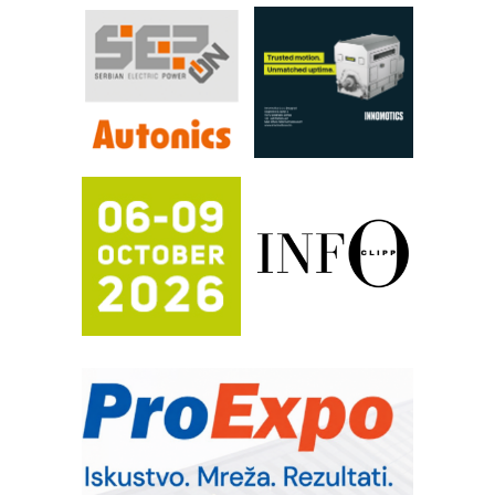
RILINEX kompanije Rittal
FANUC: Najbolje za vašu pametnu
automatizaciju
Efikasno upravljanje energijom
Automatizacija pakovanja · Display
(Shelf-Ready) omotnice
Potpuna efikasnost bez složenih
sistema
Trajna oznaka kao dugoročna korist
Bezbednost na prvom mestu!
IB BLUMENAUER - više od 40 godina
poverenja u industriji
RMQ-TITAN ADVANCED INDICATOR
– Pametna signalizacija za efikasnije
upravljanje mašinama
Sigurnije ispitivanje transformatora u
solarnim elektranama i vetroparkovima