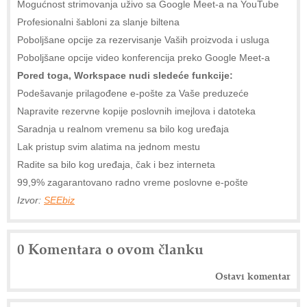
Mogućnost strimovanja uživo sa Google Meet-a na YouTube
Profesionalni šabloni za slanje biltena
Poboljšane opcije za rezervisanje Vaših proizvoda i usluga
Poboljšane opcije video konferencija preko Google Meet-a
Pored toga, Workspace nudi sledeće funkcije:
Podešavanje prilagođene e-pošte za Vaše preduzeće
Napravite rezervne kopije poslovnih imejlova i datoteka
Saradnja u realnom vremenu sa bilo kog uređaja
Lak pristup svim alatima na jednom mestu
Radite sa bilo kog uređaja, čak i bez interneta
99,9% zagarantovano radno vreme poslovne e-pošte
Izvor:
SEEbiz
0 Komentara o ovom članku
Ostavi komentar