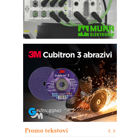
Bezbednost na prvom mestu!
IB BLUMENAUER - više od 40 godina
poverenja u industriji
RMQ-TITAN ADVANCED INDICATOR
– Pametna signalizacija za efikasnije
upravljanje mašinama
Sigurnije ispitivanje transformatora u
solarnim elektranama i vetroparkovima
Pranje točkova na gradilištu- standard
modernog i odgovornog građenja
Proizvodnja iC7 Hybrid 1500 VDC
Promo tekstovi
mrežnog pretvarača sa tečnim
hlađenjem