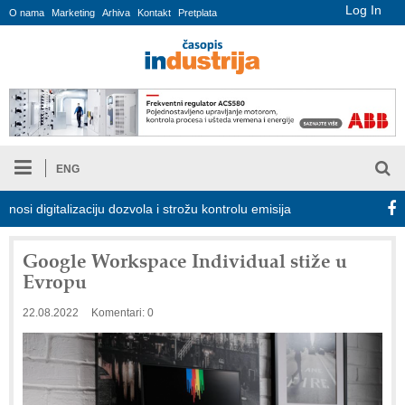
Log In
O nama
Marketing
Arhiva
Kontakt
Pretplata
ENG
igitalizaciju dozvola i strožu kontrolu emisija
Proizvodnja iC7 H
Google Workspace Individual stiže u
Evropu
22.08.2022
Komentari: 0