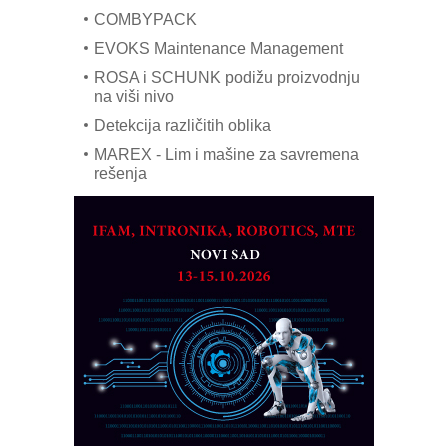
COMBYPACK
EVOKS Maintenance Management
ROSA i SCHUNK podižu proizvodnju
na viši nivo
Detekcija različitih oblika
MAREX - Lim i mašine za savremena
rešenja
Marcom-plast d.o.o.- vaš pouzdan
partner
CTO - Prilagodite svoju toplinsku
obradu!
Razvoj asortimanskog pravca MINI-
PLC AKYTEC
AUKOM: Svetski standard metrologije
dostupan u Srbiji
MOTOMAN – NEXT-Robotika vođena
veštačkom inteligencijom
I.SAFE MOBILE revolucioniše