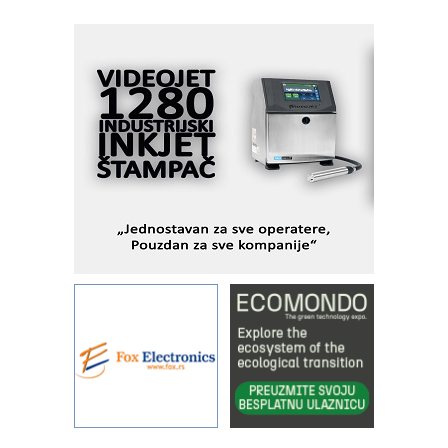
industrijsku automatizaciju
pionirskimmobile operator PANEL-OM
Fleksibilno stezanje i brzo
podešavanje u proizvodnji prototipova
KIP KOP – napredna rešenja za
savremene industrijske i logističke
objekte
Alba d.o.o. – 35 godina preciznosti u
metrologiji i pametnim dozirnim
rešenjima
IBeRTIM - oprema za ispitivanje
kontrole kvaliteta
STAUFF – Komponente koje
povećavaju pouzdanost hidrauličkih
sistema
YAMADA pumpe – japanska
pouzdanost u transferu fluida
Filtration Group Industrial – Napredna
rešenja za filtraciju u hidrauličkim i
procesnim sistemima