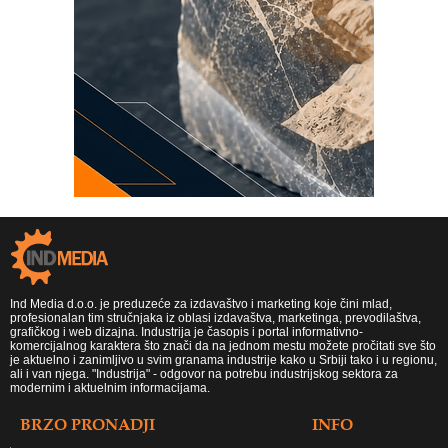
Ind Media d.o.o. je preduzeće za izdavaštvo i marketing koje čini mlad,
profesionalan tim stručnjaka iz oblasi izdavaštva, marketinga, prevodilaštva,
grafičkog i web dizajna. Industrija je časopis i portal informativno-
komercijalnog karaktera što znači da na jednom mestu možete pročitati sve što
je aktuelno i zanimljivo u svim granama industrije kako u Srbiji tako i u regionu,
ali i van njega. "Industrija" - odgovor na potrebu industrijskog sektora za
modernim i aktuelnim informacijama.
BRZO PRONADJI
INFO