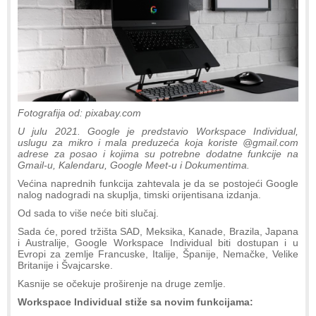
Fotografija od: pixabay.com
U julu 2021. Google je predstavio Workspace Individual,
uslugu za mikro i mala preduzeća koja koriste @gmail.com
adrese za posao i kojima su potrebne dodatne funkcije na
Gmail-u, Kalendaru, Google Meet-u i Dokumentima.
Većina naprednih funkcija zahtevala je da se postojeći Google
nalog nadogradi na skuplja, timski orijentisana izdanja.
Od sada to više neće biti slučaj.
Sada će, pored tržišta SAD, Meksika, Kanade, Brazila, Japana
i Australije, Google Workspace Individual biti dostupan i u
Evropi za zemlje Francuske, Italije, Španije, Nemačke, Velike
Britanije i Švajcarske.
Kasnije se očekuje proširenje na druge zemlje.
Workspace Individual stiže sa novim funkcijama: