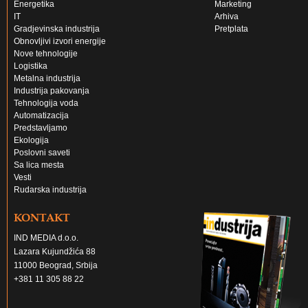
Energetika
Marketing
IT
Arhiva
Gradjevinska industrija
Pretplata
Obnovljivi izvori energije
Nove tehnologije
Logistika
Metalna industrija
Industrija pakovanja
Tehnologija voda
Automatizacija
Predstavljamo
Ekologija
Poslovni saveti
Sa lica mesta
Vesti
Rudarska industrija
KONTAKT
IND MEDIA d.o.o.
Lazara Kujundžića 88
11000 Beograd, Srbija
+381 11 305 88 22