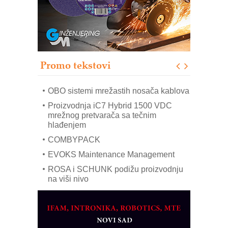
IB BLUMENAUER - više od 40 godina
poverenja u industriji
RMQ-TITAN ADVANCED INDICATOR
– Pametna signalizacija za efikasnije
upravljanje mašinama
Promo tekstovi
Mitutoyo Crysta-Apex V PLUS: Nova
era CNC merenja
OBO sistemi mrežastih nosača kablova
Proizvodnja iC7 Hybrid 1500 VDC
mrežnog pretvarača sa tečnim
hlađenjem
COMBYPACK
EVOKS Maintenance Management
ROSA i SCHUNK podižu proizvodnju
na viši nivo
Detekcija različitih oblika
MAREX - Lim i mašine za savremena
rešenja