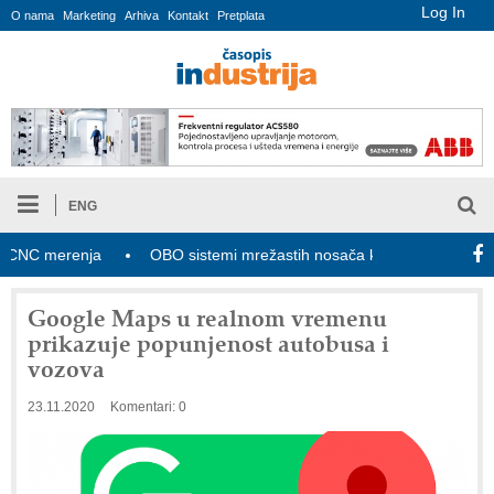
Log In
O nama
Marketing
Arhiva
Kontakt
Pretplata
ENG
C merenja
OBO sistemi mrežastih nosača kablova
Novi zak
Google Maps u realnom vremenu
prikazuje popunjenost autobusa i
vozova
23.11.2020
Komentari: 0