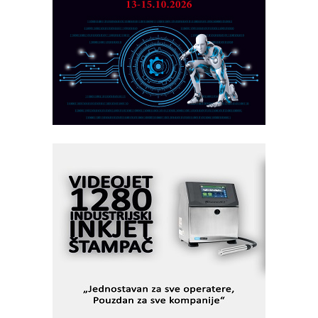
Marcom-plast d.o.o.- vaš pouzdan
partner
CTO - Prilagodite svoju toplinsku
obradu!
Razvoj asortimanskog pravca MINI-
PLC AKYTEC
AUKOM: Svetski standard metrologije
dostupan u Srbiji
MOTOMAN – NEXT-Robotika vođena
veštačkom inteligencijom
I.SAFE MOBILE revolucioniše
industrijsku automatizaciju
pionirskimmobile operator PANEL-OM
Fleksibilno stezanje i brzo
podešavanje u proizvodnji prototipova
KIP KOP – napredna rešenja za
savremene industrijske i logističke
objekte
Alba d.o.o. – 35 godina preciznosti u