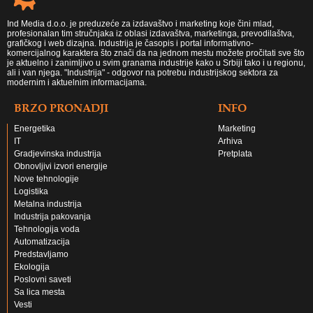
Ind Media d.o.o. je preduzeće za izdavaštvo i marketing koje čini mlad,
profesionalan tim stručnjaka iz oblasi izdavaštva, marketinga, prevodilaštva,
grafičkog i web dizajna. Industrija je časopis i portal informativno-
komercijalnog karaktera što znači da na jednom mestu možete pročitati sve što
je aktuelno i zanimljivo u svim granama industrije kako u Srbiji tako i u regionu,
ali i van njega. "Industrija" - odgovor na potrebu industrijskog sektora za
modernim i aktuelnim informacijama.
BRZO PRONADJI
INFO
Energetika
Marketing
IT
Arhiva
Gradjevinska industrija
Pretplata
Obnovljivi izvori energije
Nove tehnologije
Logistika
Metalna industrija
Industrija pakovanja
Tehnologija voda
Automatizacija
Predstavljamo
Ekologija
Poslovni saveti
Sa lica mesta
Vesti