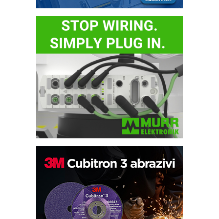
Potpuna efikasnost bez složenih
sistema
Trajna oznaka kao dugoročna korist
Bezbednost na prvom mestu!