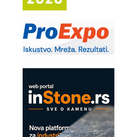
sistema
Trajna oznaka kao dugoročna korist
Bezbednost na prvom mestu!
IB BLUMENAUER - više od 40 godina
poverenja u industriji
RMQ-TITAN ADVANCED INDICATOR
– Pametna signalizacija za efikasnije
upravljanje mašinama
Mitutoyo Crysta-Apex V PLUS: Nova
era CNC merenja
OBO sistemi mrežastih nosača kablova
Proizvodnja iC7 Hybrid 1500 VDC
mrežnog pretvarača sa tečnim
hlađenjem
COMBYPACK
EVOKS Maintenance Management