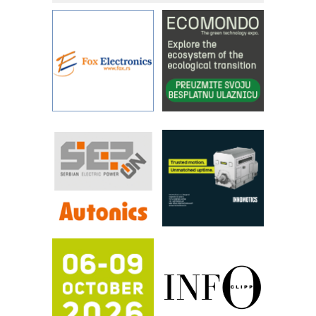
metrologiji i pametnim dozirnim
rešenjima
IBeRTIM - oprema za ispitivanje
kontrole kvaliteta
STAUFF – Komponente koje
povećavaju pouzdanost hidrauličkih
sistema
YAMADA pumpe – japanska
pouzdanost u transferu fluida
Filtration Group Industrial – Napredna
rešenja za filtraciju u hidrauličkim i
procesnim sistemima
RILINEX kompanije Rittal
FANUC: Najbolje za vašu pametnu
automatizaciju
Efikasno upravljanje energijom
Automatizacija pakovanja · Display
(Shelf-Ready) omotnice
Potpuna efikasnost bez složenih