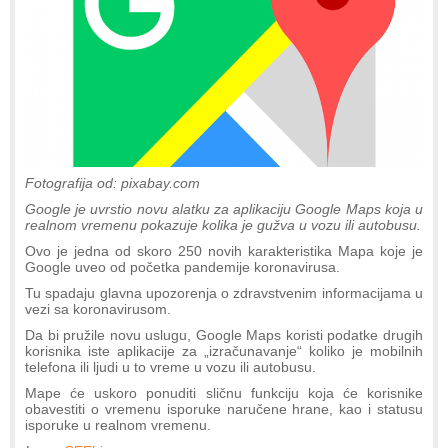
Fotografija od: pixabay.com
Google je uvrstio novu alatku za aplikaciju Google Maps koja u
realnom vremenu pokazuje kolika je gužva u vozu ili autobusu.
Ovo je jedna od skoro 250 novih karakteristika Mapa koje je
Google uveo od početka pandemije koronavirusa.
Tu spadaju glavna upozorenja o zdravstvenim informacijama u
vezi sa koronavirusom.
Da bi pružile novu uslugu, Google Maps koristi podatke drugih
korisnika iste aplikacije za „izračunavanje“ koliko je mobilnih
telefona ili ljudi u to vreme u vozu ili autobusu.
Mape će uskoro ponuditi sličnu funkciju koja će korisnike
obavestiti o vremenu isporuke naručene hrane, kao i statusu
isporuke u realnom vremenu.