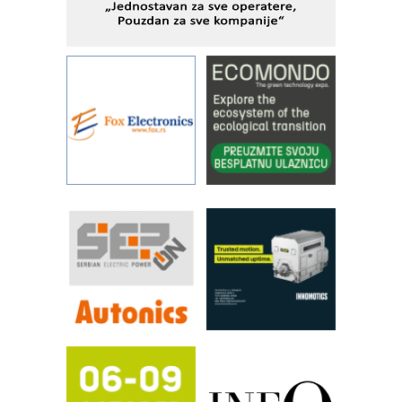
IBeRTIM - oprema za ispitivanje
kontrole kvaliteta
STAUFF – Komponente koje
povećavaju pouzdanost hidrauličkih
sistema
YAMADA pumpe – japanska
pouzdanost u transferu fluida
Filtration Group Industrial – Napredna
rešenja za filtraciju u hidrauličkim i
procesnim sistemima
RILINEX kompanije Rittal
FANUC: Najbolje za vašu pametnu
automatizaciju
Efikasno upravljanje energijom
Automatizacija pakovanja · Display
(Shelf-Ready) omotnice
Potpuna efikasnost bez složenih
sistema