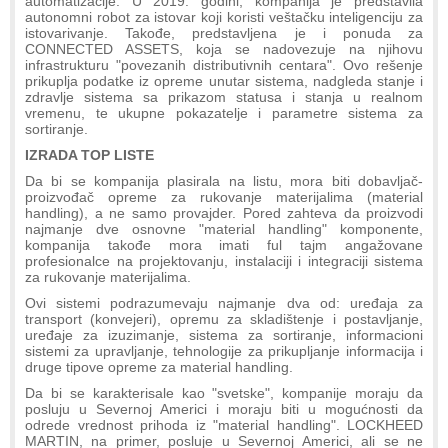
automatizacije. U 2019. godini, kompanija je predstavila
autonomni robot za istovar koji koristi veštačku inteligenciju za
istovarivanje. Takođe, predstavljena je i ponuda za
CONNECTED ASSETS, koja se nadovezuje na njihovu
infrastrukturu "povezanih distributivnih centara". Ovo rešenje
prikuplja podatke iz opreme unutar sistema, nadgleda stanje i
zdravlje sistema sa prikazom statusa i stanja u realnom
vremenu, te ukupne pokazatelje i parametre sistema za
sortiranje.
IZRADA TOP LISTE
Da bi se kompanija plasirala na listu, mora biti dobavljač-
proizvođač opreme za rukovanje materijalima (material
handling), a ne samo provajder. Pored zahteva da proizvodi
najmanje dve osnovne "material handling" komponente,
kompanija takođe mora imati ful tajm angažovane
profesionalce na projektovanju, instalaciji i integraciji sistema
za rukovanje materijalima.
Ovi sistemi podrazumevaju najmanje dva od: uređaja za
transport (konvejeri), opremu za skladištenje i postavljanje,
uređaje za izuzimanje, sistema za sortiranje, informacioni
sistemi za upravljanje, tehnologije za prikupljanje informacija i
druge tipove opreme za material handling.
Da bi se karakterisale kao "svetske", kompanije moraju da
posluju u Severnoj Americi i moraju biti u mogućnosti da
odrede vrednost prihoda iz "material handling". LOCKHEED
MARTIN, na primer, posluje u Severnoj Americi, ali se ne