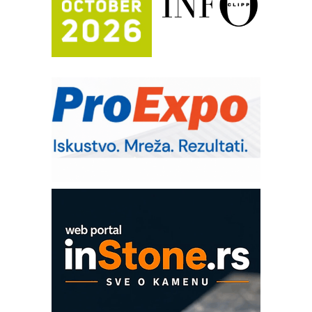
Trajna oznaka kao dugoročna korist
Bezbednost na prvom mestu!
IB BLUMENAUER - više od 40 godina
poverenja u industriji
RMQ-TITAN ADVANCED INDICATOR
– Pametna signalizacija za efikasnije
upravljanje mašinama
Sigurnije ispitivanje transformatora u
solarnim elektranama i vetroparkovima
Pranje točkova na gradilištu- standard
modernog i odgovornog građenja
Proizvodnja iC7 Hybrid 1500 VDC
mrežnog pretvarača sa tečnim
hlađenjem
COMBYPACK
EVOKS Maintenance Management
ROSA i SCHUNK podižu proizvodnju
na viši nivo
Detekcija različitih oblika