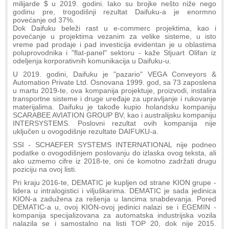
milijarde $ u 2019. godini. Iako su brojke nešto niže nego
godinu pre, trogodišnji rezultat Daifuku-a je enormno
povećanje od 37%.
Dok Daifuku beleži rast u e-commerc projektima, kao i
povećanje u projektima vezanim za velike sisteme, u isto
vreme pad prodaje i pad investicija evidentan je u oblastima
poluprovodnika i "flat-panel" sektoru - kaže Stjuart Olifan iz
odeljenja korporativnih komunikacija u Daifuku-u.
U 2019. godini, Daifuku je "pazario" VEGA Conveyors &
Automation Private Ltd. Osnovana 1999. god, sa 73 zaposlena
u martu 2019-te, ova kompanija projektuje, proizvodi, instalira
transportne sisteme i druge uređaje za upravljanje i rukovanje
materijalima. Daifuku je takođe kupio holandsku kompaniju
SCARABEE AVIATION GROUP BV, kao i australijsku kompaniju
INTERSYSTEMS. Poslovni rezultat ovih kompanija nije
uključen u ovogodišnje rezultate DAIFUKU-a.
SSI - SCHAEFER SYSTEMS INTERNATIONAL nije podneo
podatke o ovogodišnjem poslovanju do izlaska ovog teksta, ali
ako uzmemo cifre iz 2018-te, oni će komotno zadržati drugu
poziciju na ovoj listi.
Pri kraju 2016-te, DEMATIC je kupljen od strane KION grupe -
lidera u intralogistici i viljuškarima. DEMATIC je sada jedinica
KION-a zadužena za rešenja u lancima snabdevanja. Pored
DEMATIC-a u, ovoj KION-ovoj jedinici nalazi se i EGEMIN -
kompanija specijalizovana za automatska industrijska vozila
nalazila se i samostalno na listi TOP 20, dok nije 2015.