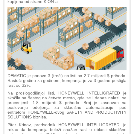
kupljena od strane KION-a.
DEMATIC je ponovo 3 (treći) na listi sa 2.7 milijardi $ prihoda.
Rastući godinu za godinom, kompanija je za 3 godine postigla
rast od 32%.
Na prošlogodišnjoj listi, HONEYWELL INTELLIGRATED je
skočila sa šestog na četvrto mesto, gde se i danas nalazi, sa
procenjenih 1.8 milijardi $ prihoda. Broj je zasnovan na
poslovanju odeljenja za skladišnu automatizaciju, pod
entitetom HONEYWELL-ovog SAFETY AND PRODUCTIVITY
SOLUTIONS biznisa.
Piter Krinov, predsednik HONEYWELL INTELLIGRATED, je
rekao da kompanija beleži snažan rast u oblasti skladišne