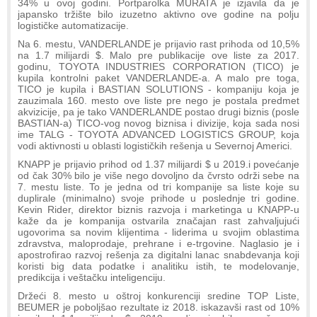
34% u ovoj godini. Portparolka MURATA je izjavila da je
japansko tržište bilo izuzetno aktivno ove godine na polju
logističke automatizacije.
Na 6. mestu, VANDERLANDE je prijavio rast prihoda od 10,5%
na 1.7 milijardi $. Malo pre publikacije ove liste za 2017.
godinu, TOYOTA INDUSTRIES CORPORATION (TICO) je
kupila kontrolni paket VANDERLANDE-a. A malo pre toga,
TICO je kupila i BASTIAN SOLUTIONS - kompaniju koja je
zauzimala 160. mesto ove liste pre nego je postala predmet
akvizicije, pa je tako VANDERLANDE postao drugi biznis (posle
BASTIAN-a) TICO-vog novog biznisa i divizije, koja sada nosi
ime TALG - TOYOTA ADVANCED LOGISTICS GROUP, koja
vodi aktivnosti u oblasti logističkih rešenja u Severnoj Americi.
KNAPP je prijavio prihod od 1.37 milijardi $ u 2019.i povećanje
od čak 30% bilo je više nego dovoljno da čvrsto održi sebe na
7. mestu liste. To je jedna od tri kompanije sa liste koje su
duplirale (minimalno) svoje prihode u poslednje tri godine.
Kevin Rider, direktor biznis razvoja i marketinga u KNAPP-u
kaže da je kompanija ostvarila značajan rast zahvaljujući
ugovorima sa novim klijentima - liderima u svojim oblastima
zdravstva, maloprodaje, prehrane i e-trgovine. Naglasio je i
apostrofirao razvoj rešenja za digitalni lanac snabdevanja koji
koristi big data podatke i analitiku istih, te modelovanje,
predikcija i veštačku inteligenciju.
Držeći 8. mesto u oštroj konkurenciji sredine TOP Liste,
BEUMER je poboljšao rezultate iz 2018. iskazavši rast od 10%