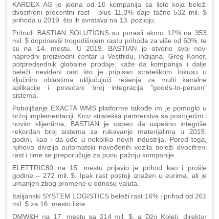
KARDEX AG je jedna od 10 kompanija sa liste koja beleži
dvocifreni procentni rast - plus 11,3% daje tačno 532 mil. $
prihoda u 2019. što ih svrstava na 13. poziciju.
Prihodi BASTIAN SOLUTIONS su porasli skoro 12% na 353
mil. $ doprinevši trogodišnjem rastu prihoda za više od 60%, te
su na 14. mestu. U 2019. BASTIAN je otvorio svoj novi
napredni proizvodni centar u Vestfildu, Indijana. Greg Koner,
potpredsednik globalne prodaje, kaže da kompanija i dalje
beleži neviđeni rast što je pripisao strateškom fokusu u
ključnim oblastima uključujući rešenja za multi kanalne
aplikacije i povećani broj integracija "goods-to-person"
sistema.
Poboljšanje EXACTA WMS platforme takođe im je pomoglo u
bržoj implementaciji. Kroz strateška partnerstva sa postojećim i
novim klijentima, BASTIAN je uspeo da uspešno integriše
rekordan broj sistema za rukovanje materijalima u 2019.
godini, kao i da uđe u nekoliko novih industrija. Pored toga,
njihova divizija automatski navođenih vozila beleži dvocifreni
rast i time se preporučuje za punu pažnju kompanije.
ELETTRIC80 na 15. mestu prijavio je prihod kao i prošle
godine – 272 mil. $. Ipak rast postoji izražen u eurima, ali je
umanjen zbog promene u odnosu valuta.
Italijanski SYSTEM LOGISTICS beleži rast 16% i prihod od 261
mil. $ za 16. mesto liste.
DMW&H na 17. mestu sa 214 mil. $, a Džo Koleti, direktor