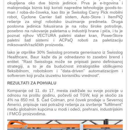
okupljena oko dve biznis jedinice. Prva je e-trgovina i
maloprodaja biznis koji koristi napredne tehnologije goods-to-
man / roba-do-čoveka, kao što je Swisslog Carry Pick mobilni
robot, Cyclone Carrier šatl sistem, Auto-Store i ItemPiQ
rešenje za singl robotsko izuzimanje predmeta. Druga
poslovna jedinica fokusirana je na robu široke potrošnje,
posebno na rukovanje paletama u industriji hrane i pića, i tu je
poznat njihov VECTURA paletni staker kran, PowerStore
paletni šatl sistemi i ACPaQ roboti za paletizaciju
miksovanih/različitih proizvoda.
Iako je otprilike 30% Swisslog prometa generisano iz Swisslog
Healthcare, Baur kaže da je odnedavno to zasebni brend i
entitet. "Rast Swissloga može se pripisati jasno definisanoj
strategiji, a to je da budućnost intralogistike oblikujemo
fleksibilnom, robotskom i "data-driven" automatizacijom i
softverom koji pruža izuzetnu korisničku vrednost".
REZULTATI ZA POHVALU
Kompanije od 11. do 17. mesta zadržale su svoje pozicije u
odnosu na prošlu godinu, počevši od TGW, koji je skočio za
4% na 850 mil. $. Čad Colman, prvi čovek prodaje u Severnoj
Americi, pripisuje rast potražnji rešenja za izvršenje "fulfilment"
među globalnim kupcima u modi i odeći, prehrani, industrijskim
i FMCG proizvodima.