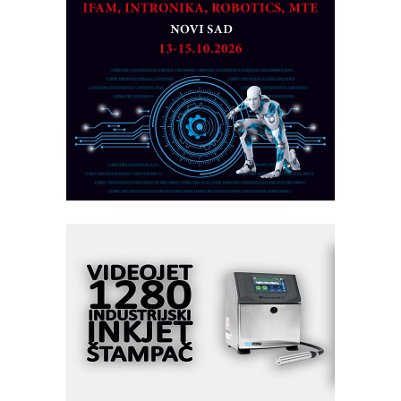
CTO - Prilagodite svoju toplinsku
obradu!
Razvoj asortimanskog pravca MINI-
PLC AKYTEC
AUKOM: Svetski standard metrologije
dostupan u Srbiji
MOTOMAN – NEXT-Robotika vođena
veštačkom inteligencijom
I.SAFE MOBILE revolucioniše
industrijsku automatizaciju
pionirskimmobile operator PANEL-OM
Fleksibilno stezanje i brzo
podešavanje u proizvodnji prototipova
KIP KOP – napredna rešenja za
savremene industrijske i logističke
objekte
Alba d.o.o. – 35 godina preciznosti u
metrologiji i pametnim dozirnim
rešenjima