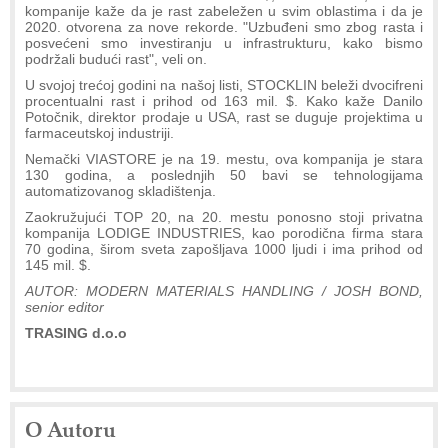
kompanije kaže da je rast zabeležen u svim oblastima i da je
2020. otvorena za nove rekorde. "Uzbuđeni smo zbog rasta i
posvećeni smo investiranju u infrastrukturu, kako bismo
podržali budući rast", veli on.
U svojoj trećoj godini na našoj listi, STOCKLIN beleži dvocifreni
procentualni rast i prihod od 163 mil. $. Kako kaže Danilo
Potočnik, direktor prodaje u USA, rast se duguje projektima u
farmaceutskoj industriji.
Nemački VIASTORE je na 19. mestu, ova kompanija je stara
130 godina, a poslednjih 50 bavi se tehnologijama
automatizovanog skladištenja.
Zaokružujući TOP 20, na 20. mestu ponosno stoji privatna
kompanija LODIGE INDUSTRIES, kao porodična firma stara
70 godina, širom sveta zapošljava 1000 ljudi i ima prihod od
145 mil. $.
AUTOR: MODERN MATERIALS HANDLING / JOSH BOND,
senior editor
TRASING d.o.o
O Autoru