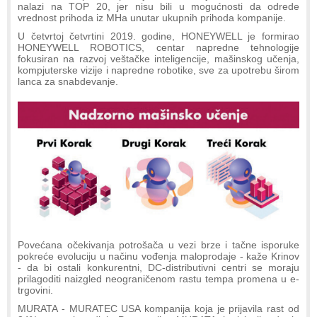
nalazi na TOP 20, jer nisu bili u mogućnosti da odrede
vrednost prihoda iz MHa unutar ukupnih prihoda kompanije.
U četvrtoj četvrtini 2019. godine, HONEYWELL je formirao
HONEYWELL ROBOTICS, centar napredne tehnologije
fokusiran na razvoj veštačke inteligencije, mašinskog učenja,
kompjuterske vizije i napredne robotike, sve za upotrebu širom
lanca za snabdevanje.
Povećana očekivanja potrošača u vezi brze i tačne isporuke
pokreće evoluciju u načinu vođenja maloprodaje - kaže Krinov
- da bi ostali konkurentni, DC-distributivni centri se moraju
prilagoditi naizgled neograničenom rastu tempa promena u e-
trgovini.
MURATA - MURATEC USA kompanija koja je prijavila rast od