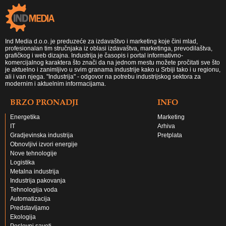
Ind Media d.o.o. je preduzeće za izdavaštvo i marketing koje čini mlad,
profesionalan tim stručnjaka iz oblasi izdavaštva, marketinga, prevodilaštva,
grafičkog i web dizajna. Industrija je časopis i portal informativno-
komercijalnog karaktera što znači da na jednom mestu možete pročitati sve što
je aktuelno i zanimljivo u svim granama industrije kako u Srbiji tako i u regionu,
ali i van njega. "Industrija" - odgovor na potrebu industrijskog sektora za
modernim i aktuelnim informacijama.
BRZO PRONADJI
INFO
Energetika
Marketing
IT
Arhiva
Gradjevinska industrija
Pretplata
Obnovljivi izvori energije
Nove tehnologije
Logistika
Metalna industrija
Industrija pakovanja
Tehnologija voda
Automatizacija
Predstavljamo
Ekologija
Poslovni saveti