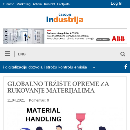
Log In
O nama
Marketing
Arhiva
Kontakt
Pretplata
ENG
aciju dozvola i strožu kontrolu emisija
Proizvodnja iC7 Hybrid 1
GLOBALNO TRŽIŠTE OPREME ZA
RUKOVANJE MATERIJALIMA
11.04.2021
Komentari: 0