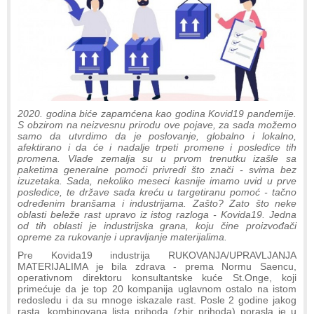
2020. godina biće zapamćena kao godina Kovid19 pandemije.
S obzirom na neizvesnu prirodu ove pojave, za sada možemo
samo da utvrdimo da je poslovanje, globalno i lokalno,
afektirano i da će i nadalje trpeti promene i posledice tih
promena. Vlade zemalja su u prvom trenutku izašle sa
paketima generalne pomoći privredi što znači - svima bez
izuzetaka. Sada, nekoliko meseci kasnije imamo uvid u prve
posledice, te države sada kreću u targetiranu pomoć - tačno
određenim branšama i industrijama. Zašto? Zato što neke
oblasti beleže rast upravo iz istog razloga - Kovida19. Jedna
od tih oblasti je industrijska grana, koju čine proizvođači
opreme za rukovanje i upravljanje materijalima.
Pre Kovida19 industrija RUKOVANJA/UPRAVLJANJA
MATERIJALIMA je bila zdrava - prema Normu Saencu,
operativnom direktoru konsultantske kuće St.Onge, koji
primećuje da je top 20 kompanija uglavnom ostalo na istom
redosledu i da su mnoge iskazale rast. Posle 2 godine jakog
rasta, kombinovana lista prihoda (zbir prihoda) porasla je u