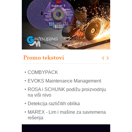
RMQ-TITAN ADVANCED INDICATOR
– Pametna signalizacija za efikasnije
upravljanje mašinama
Sigurnije ispitivanje transformatora u
solarnim elektranama i vetroparkovima
Pranje točkova na gradilištu- standard
modernog i odgovornog građenja
Proizvodnja iC7 Hybrid 1500 VDC
Promo tekstovi
mrežnog pretvarača sa tečnim
hlađenjem
COMBYPACK
EVOKS Maintenance Management
ROSA i SCHUNK podižu proizvodnju
na viši nivo
Detekcija različitih oblika
MAREX - Lim i mašine za savremena
rešenja
Marcom-plast d.o.o.- vaš pouzdan
partner