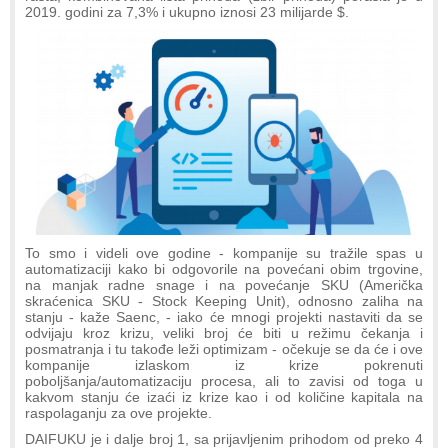
2019. godini za 7,3% i ukupno iznosi 23 milijarde $.
To smo i videli ove godine - kompanije su tražile spas u
automatizaciji kako bi odgovorile na povećani obim trgovine,
na manjak radne snage i na povećanje SKU (Američka
skraćenica SKU - Stock Keeping Unit), odnosno zaliha na
stanju - kaže Saenc, - iako će mnogi projekti nastaviti da se
odvijaju kroz krizu, veliki broj će biti u režimu čekanja i
posmatranja i tu takođe leži optimizam - očekuje se da će i ove
kompanije izlaskom iz krize pokrenuti
poboljšanja/automatizaciju procesa, ali to zavisi od toga u
kakvom stanju će izaći iz krize kao i od količine kapitala na
raspolaganju za ove projekte.
DAIFUKU je i dalje broj 1, sa prijavljenim prihodom od preko 4