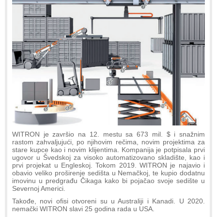
WITRON je završio na 12. mestu sa 673 mil. $ i snažnim
rastom zahvaljujući, po njihovim rečima, novim projektima za
stare kupce kao i novim klijentima. Kompanija je potpisala prvi
ugovor u Švedskoj za visoko automatizovano skladište, kao i
prvi projekat u Engleskoj. Tokom 2019. WITRON je najavio i
obavio veliko proširenje sedišta u Nemačkoj, te kupio dodatnu
imovinu u predgrađu Čikaga kako bi pojačao svoje sedište u
Severnoj Americi.
Takođe, novi ofisi otvoreni su u Australiji i Kanadi. U 2020.
nemački WITRON slavi 25 godina rada u USA.