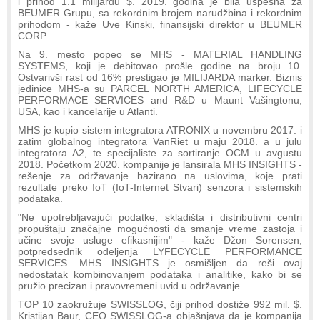
i prihod 1.1 milijardu $. 2019. godina je bila uspešna za
BEUMER Grupu, sa rekordnim brojem narudžbina i rekordnim
prihodom - kaže Uve Kinski, finansijski direktor u BEUMER
CORP.
Na 9. mesto popeo se MHS - MATERIAL HANDLING
SYSTEMS, koji je debitovao prošle godine na broju 10.
Ostvarivši rast od 16% prestigao je MILIJARDA marker. Biznis
jedinice MHS-a su PARCEL NORTH AMERICA, LIFECYCLE
PERFORMACE SERVICES and R&D u Maunt Vašingtonu,
USA, kao i kancelarije u Atlanti.
MHS je kupio sistem integratora ATRONIX u novembru 2017. i
zatim globalnog integratora VanRiet u maju 2018. a u julu
integratora A2, te specijaliste za sortiranje OCM u avgustu
2018. Početkom 2020. kompanije je lansirala MHS INSIGHTS -
rešenje za održavanje bazirano na uslovima, koje prati
rezultate preko IoT (IoT-Internet Stvari) senzora i sistemskih
podataka.
"Ne upotrebljavajući podatke, skladišta i distributivni centri
propuštaju značajne mogućnosti da smanje vreme zastoja i
učine svoje usluge efikasnijim" - kaže Džon Sorensen,
potpredsednik odeljenja LYFECYCLE PERFORMANCE
SERVICES. MHS INSIGHTS je osmišljen da reši ovaj
nedostatak kombinovanjem podataka i analitike, kako bi se
pružio precizan i pravovremeni uvid u održavanje.
TOP 10 zaokružuje SWISSLOG, čiji prihod dostiže 992 mil. $.
Kristijan Baur, CEO SWISSLOG-a objašnjava da je kompanija