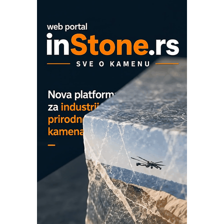
OBO sistemi mrežastih nosača kablova
Proizvodnja iC7 Hybrid 1500 VDC
mrežnog pretvarača sa tečnim
hlađenjem
COMBYPACK
EVOKS Maintenance Management