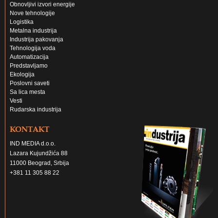
Obnovljivi izvori energije
Nove tehnologije
Logistika
Metalna industrija
Industrija pakovanja
Tehnologija voda
Automatizacija
Predstavljamo
Ekologija
Poslovni saveti
Sa lica mesta
Vesti
Rudarska industrija
KONTAKT
IND MEDIA d.o.o.
Lazara Kujundžića 88
11000 Beograd, Srbija
+381 11 305 88 22