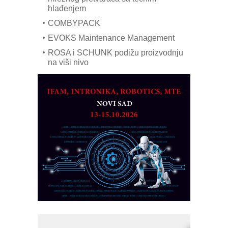
hlađenjem
COMBYPACK
EVOKS Maintenance Management
ROSA i SCHUNK podižu proizvodnju
na viši nivo
Detekcija različitih oblika
MAREX - Lim i mašine za savremena
rešenja
Marcom-plast d.o.o.- vaš pouzdan
partner
CTO - Prilagodite svoju toplinsku
obradu!
Razvoj asortimanskog pravca MINI-
PLC AKYTEC
AUKOM: Svetski standard metrologije
dostupan u Srbiji
MOTOMAN – NEXT-Robotika vođena
veštačkom inteligencijom