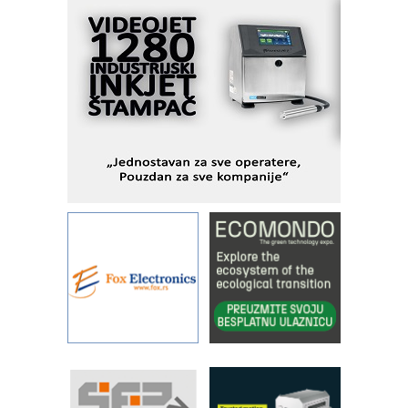
I.SAFE MOBILE revolucioniše
industrijsku automatizaciju
pionirskimmobile operator PANEL-OM
Fleksibilno stezanje i brzo
podešavanje u proizvodnji prototipova
KIP KOP – napredna rešenja za
savremene industrijske i logističke
objekte
Alba d.o.o. – 35 godina preciznosti u
metrologiji i pametnim dozirnim
rešenjima
IBeRTIM - oprema za ispitivanje
kontrole kvaliteta
STAUFF – Komponente koje
povećavaju pouzdanost hidrauličkih
sistema
YAMADA pumpe – japanska
pouzdanost u transferu fluida
Filtration Group Industrial – Napredna