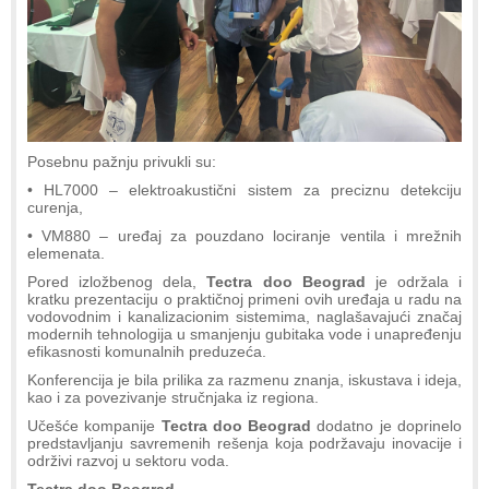
Posebnu pažnju privukli su:
• HL7000 – elektroakustični sistem za preciznu detekciju
curenja,
• VM880 – uređaj za pouzdano lociranje ventila i mrežnih
elemenata.
Pored izložbenog dela,
Tectra doo Beograd
je održala i
kratku prezentaciju o praktičnoj primeni ovih uređaja u radu na
vodovodnim i kanalizacionim sistemima, naglašavajući značaj
modernih tehnologija u smanjenju gubitaka vode i unapređenju
efikasnosti komunalnih preduzeća.
Konferencija je bila prilika za razmenu znanja, iskustava i ideja,
kao i za povezivanje stručnjaka iz regiona.
Učešće kompanije
Tectra doo Beograd
dodatno je doprinelo
predstavljanju savremenih rešenja koja podržavaju inovacije i
održivi razvoj u sektoru voda.