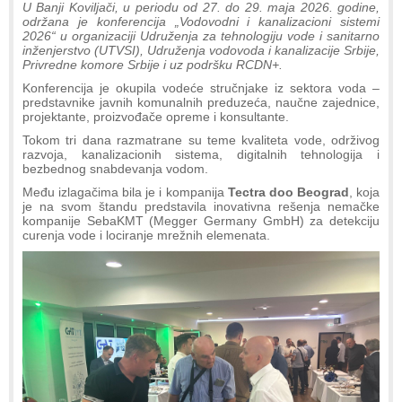
U Banji Koviljači, u periodu od 27. do 29. maja 2026. godine,
održana je konferencija „Vodovodni i kanalizacioni sistemi
2026“ u organizaciji Udruženja za tehnologiju vode i sanitarno
inženjerstvo (UTVSI), Udruženja vodovoda i kanalizacije Srbije,
Privredne komore Srbije i uz podršku RCDN+.
Konferencija je okupila vodeće stručnjake iz sektora voda –
predstavnike javnih komunalnih preduzeća, naučne zajednice,
projektante, proizvođače opreme i konsultante.
Tokom tri dana razmatrane su teme kvaliteta vode, održivog
razvoja, kanalizacionih sistema, digitalnih tehnologija i
bezbednog snabdevanja vodom.
Među izlagačima bila je i kompanija
Tectra doo Beograd
, koja
je na svom štandu predstavila inovativna rešenja nemačke
kompanije SebaKMT (Megger Germany GmbH) za detekciju
curenja vode i lociranje mrežnih elemenata.