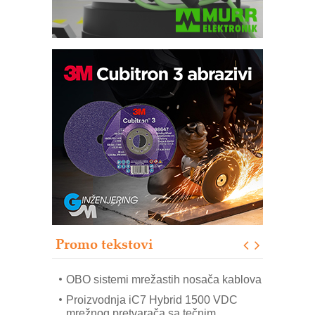
Potpuna efikasnost bez složenih
sistema
Trajna oznaka kao dugoročna korist
Bezbednost na prvom mestu!
IB BLUMENAUER - više od 40 godina
poverenja u industriji
RMQ-TITAN ADVANCED INDICATOR
– Pametna signalizacija za efikasnije
upravljanje mašinama
Promo tekstovi
Mitutoyo Crysta-Apex V PLUS: Nova
era CNC merenja
OBO sistemi mrežastih nosača kablova
Proizvodnja iC7 Hybrid 1500 VDC
mrežnog pretvarača sa tečnim