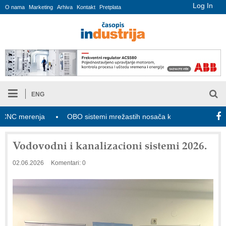
Log In
O nama
Marketing
Arhiva
Kontakt
Pretplata
ENG
merenja
OBO sistemi mrežastih nosača kablova
Novi zakon
Vodovodni i kanalizacioni sistemi 2026.
02.06.2026
Komentari: 0