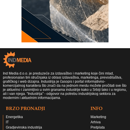
Ind Media d.o.o. je preduzeće za izdavaštvo i marketing koje čini mlad,
profesionalan tim stručnjaka iz oblasi izdavaštva, marketinga, prevodilaštva,
grafičkog i web dizajna. Industrija je časopis i portal informativno-
komercijalnog karaktera što znači da na jednom mestu možete pročitati sve što
je aktuelno i zanimljivo u svim granama industrije kako u Srbiji tako i u regionu,
ali i van njega. "Industrija" - odgovor na potrebu industrijskog sektora za
modernim i aktuelnim informacijama.
BRZO PRONADJI
INFO
Energetika
Marketing
IT
Arhiva
Gradjevinska industrija
Pretplata