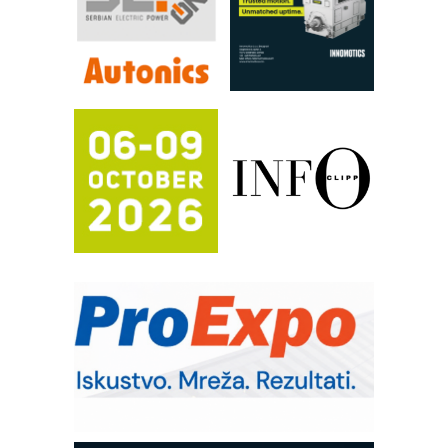
rešenja za filtraciju u hidrauličkim i
procesnim sistemima
RILINEX kompanije Rittal
FANUC: Najbolje za vašu pametnu
automatizaciju
Efikasno upravljanje energijom
Automatizacija pakovanja · Display
(Shelf-Ready) omotnice
Potpuna efikasnost bez složenih
sistema
Trajna oznaka kao dugoročna korist
Bezbednost na prvom mestu!
IB BLUMENAUER - više od 40 godina
poverenja u industriji
RMQ-TITAN ADVANCED INDICATOR
– Pametna signalizacija za efikasnije
upravljanje mašinama
Mitutoyo Crysta-Apex V PLUS: Nova
era CNC merenja