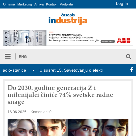
Log In
O nama
Marketing
Arhiva
Kontakt
Pretplata
ENG
-stanice
U susret 15. Savetovanju o elektrodistributivnim mreža
Do 2030. godine generacija Z i
milenijalci činiće 74% svetske radne
snage
16.06.2025
Komentari: 0