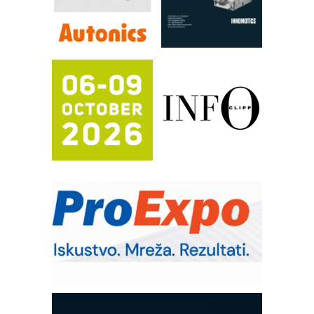
Automatizacija pakovanja · Display
(Shelf-Ready) omotnice
Proizvodnja iC7 Hybrid 1500 VDC
mrežnog pretvarača sa tečnim
hlađenjem
Potpuna efikasnost bez složenih
sistema
Trajna oznaka kao dugoročna korist
Bezbednost na prvom mestu!
IB BLUMENAUER - više od 40 godina
poverenja u industriji
COMBYPACK
RMQ-TITAN ADVANCED INDICATOR
– Pametna signalizacija za efikasnije
upravljanje mašinama
Sigurnije ispitivanje transformatora u
solarnim elektranama i vetroparkovima
EVOKS Maintenance Management