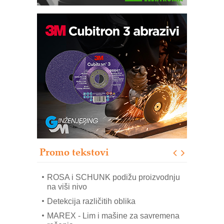
Bezbednost na prvom mestu!
IB BLUMENAUER - više od 40 godina
poverenja u industriji
COMBYPACK
RMQ-TITAN ADVANCED INDICATOR
– Pametna signalizacija za efikasnije
upravljanje mašinama
Sigurnije ispitivanje transformatora u
solarnim elektranama i vetroparkovima
Promo tekstovi
EVOKS Maintenance Management
ROSA i SCHUNK podižu proizvodnju
na viši nivo
Detekcija različitih oblika
MAREX - Lim i mašine za savremena