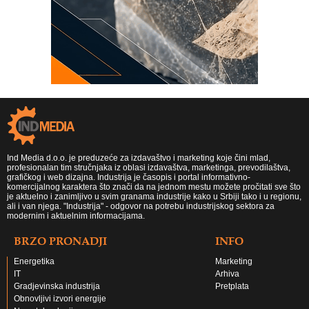
Ind Media d.o.o. je preduzeće za izdavaštvo i marketing koje čini mlad,
profesionalan tim stručnjaka iz oblasi izdavaštva, marketinga, prevodilaštva,
grafičkog i web dizajna. Industrija je časopis i portal informativno-
komercijalnog karaktera što znači da na jednom mestu možete pročitati sve što
je aktuelno i zanimljivo u svim granama industrije kako u Srbiji tako i u regionu,
ali i van njega. "Industrija" - odgovor na potrebu industrijskog sektora za
modernim i aktuelnim informacijama.
BRZO PRONADJI
INFO
Energetika
Marketing
IT
Arhiva
Gradjevinska industrija
Pretplata
Obnovljivi izvori energije