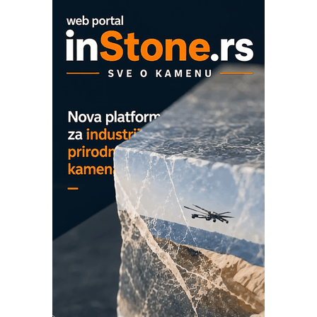
ROSA i SCHUNK podižu proizvodnju
na viši nivo
Detekcija različitih oblika
MAREX - Lim i mašine za savremena
rešenja
Marcom-plast d.o.o.- vaš pouzdan
partner