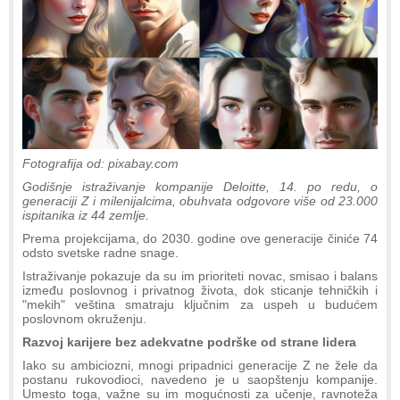
Fotografija od: pixabay.com
Godišnje istraživanje kompanije Deloitte, 14. po redu, o
generaciji Z i milenijalcima, obuhvata odgovore više od 23.000
ispitanika iz 44 zemlje.
Prema projekcijama, do 2030. godine ove generacije činiće 74
odsto svetske radne snage.
Istraživanje pokazuje da su im prioriteti novac, smisao i balans
između poslovnog i privatnog života, dok sticanje tehničkih i
"mekih" veština smatraju ključnim za uspeh u budućem
poslovnom okruženju.
Razvoj karijere bez adekvatne podrške od strane lidera
Iako su ambiciozni, mnogi pripadnici generacije Z ne žele da
postanu rukovodioci, navedeno je u saopštenju kompanije.
Umesto toga, važne su im mogućnosti za učenje, ravnoteža