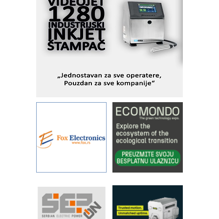
Alba d.o.o. – 35 godina preciznosti u
metrologiji i pametnim dozirnim
rešenjima
IBeRTIM - oprema za ispitivanje
kontrole kvaliteta
STAUFF – Komponente koje
povećavaju pouzdanost hidrauličkih
sistema
YAMADA pumpe – japanska
pouzdanost u transferu fluida
Filtration Group Industrial – Napredna
rešenja za filtraciju u hidrauličkim i
procesnim sistemima
Art Utopia Studio – vizuelne priče
industrije i biznisa
RILINEX kompanije Rittal
FANUC: Najbolje za vašu pametnu
automatizaciju
Efikasno upravljanje energijom