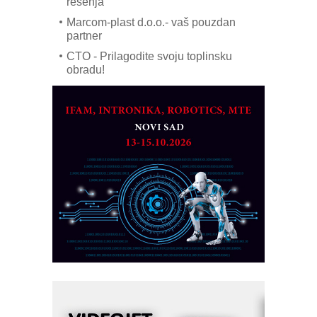
rešenja
Marcom-plast d.o.o.- vaš pouzdan
partner
CTO - Prilagodite svoju toplinsku
obradu!
Razvoj asortimanskog pravca MINI-
PLC AKYTEC
AUKOM: Svetski standard metrologije
dostupan u Srbiji
MOTOMAN – NEXT-Robotika vođena
veštačkom inteligencijom
I.SAFE MOBILE revolucioniše
industrijsku automatizaciju
pionirskimmobile operator PANEL-OM
Fleksibilno stezanje i brzo
podešavanje u proizvodnji prototipova
KIP KOP – napredna rešenja za
savremene industrijske i logističke
objekte