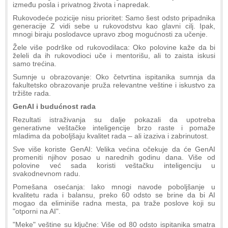
između posla i privatnog života i napredak.
Rukovodeće pozicije nisu prioritet: Samo šest odsto pripadnika
generacije Z vidi sebe u rukovodstvu kao glavni cilj. Ipak,
mnogi biraju poslodavce upravo zbog mogućnosti za učenje.
Žele više podrške od rukovodilaca: Oko polovine kaže da bi
želeli da ih rukovodioci uče i mentorišu, ali to zaista iskusi
samo trećina.
Sumnje u obrazovanje: Oko četvrtina ispitanika sumnja da
fakultetsko obrazovanje pruža relevantne veštine i iskustvo za
tržište rada.
GenAI i budućnost rada
Rezultati istraživanja su dalje pokazali da upotreba
generativne veštačke inteligencije brzo raste i pomaže
mladima da poboljšaju kvalitet rada – ali izaziva i zabrinutost.
Sve više koriste GenAI: Velika većina očekuje da će GenAI
promeniti njihov posao u narednih godinu dana. Više od
polovine već sada koristi veštačku inteligenciju u
svakodnevnom radu.
Pomešana osećanja: Iako mnogi navode poboljšanje u
kvalitetu rada i balansu, preko 60 odsto se brine da bi AI
mogao da eliminiše radna mesta, pa traže poslove koji su
"otporni na AI".
"Meke" veštine su ključne: Više od 80 odsto ispitanika smatra