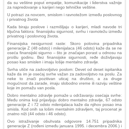
da su veštine poput empatije, komunikacije i liderstva važnije
za napredovanje u karijeri nego tehničke veštine.
U potrazi za novcem, smislom i ravnotežom između poslovnog
i privatnog života
Kada biraju poslove i razmišljaju o karijeri, mladi navode tri
ključna faktora: finansijsku sigurnost, svrhu i ravnotežu između
privatnog i poslovnog života.
Finansijska nesigurnost raste: Skoro polovina pripadnika
generacije Z (48 odsto) i milenijalaca (46 odsto) kaže da se ne
oseća finansijski sigurno – što je značajan porast u odnosu na
prošlu godinu. Bez finansijske sigurnosti, ređe doživljavaju
posao kao smislen i imaju lošije mentalno zdravlje.
Svrha utiče na zadovoljstvo poslom: Devet od deset ispitanika
kaže da im je osećaj svrhe važan za zadovoljstvo na poslu. Za
neke to znači pozitivan uticaj na društvo, a za druge
mogućnost da zarade, imaju slobodno vreme ili razviju veštine
koje im pomažu van posla.
Dobro mentalno zdravlje pomaže u održavanju osećaja svrhe:
Među onima koji prijavljuju dobro mentalno zdravlje, 67 odsto
generacije Z i 72 odsto milenijalaca kaže da njihov posao ima
smisla. Kod onih sa lošim mentalnim zdravljem, taj procenat je
znatno niži (44 odsto i 46 odsto).
Ovo istraživanje obuhvata odgovore 14.751 pripadnika
generacije Z (rođeni između januara 1995. i decembra 2006.) i