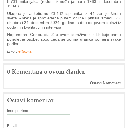
8.731 milenijalca (rođeni između januara 1983. i decembra
1994.).
Ukupno je anketirano 23.482 ispitanika iz 44 zemlje širom
sveta. Anketa je sprovedena putem online upitnika između 25.
oktobra i 24. decembra 2024. godine, a deo odgovora dolazi iz
dodatnih kvalitativnih intervjua.
Napomena: Generacija Z u ovom istraživanju uključuje samo
punoletne osobe, zbog čega se gornja granica pomera svake
godine.
Izvor:
eKapija
0 Komentara o ovom članku
Ostavi komentar
Ostavi komentar
Ime i prezime
E-mail