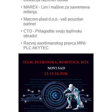
MAREX - Lim i mašine za savremena
rešenja
Marcom-plast d.o.o.- vaš pouzdan
partner
CTO - Prilagodite svoju toplinsku
obradu!
Razvoj asortimanskog pravca MINI-
PLC AKYTEC
AUKOM: Svetski standard metrologije
dostupan u Srbiji
MOTOMAN – NEXT-Robotika vođena
veštačkom inteligencijom
I.SAFE MOBILE revolucioniše
industrijsku automatizaciju
pionirskimmobile operator PANEL-OM
Fleksibilno stezanje i brzo
podešavanje u proizvodnji prototipova
KIP KOP – napredna rešenja za