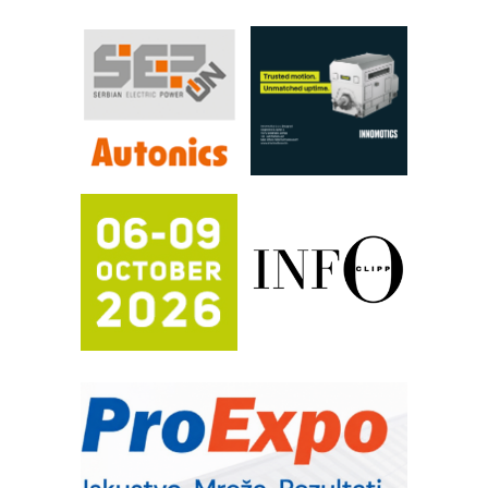
Efikasno upravljanje energijom
Automatizacija pakovanja · Display
(Shelf-Ready) omotnice
Proizvodnja iC7 Hybrid 1500 VDC
mrežnog pretvarača sa tečnim
hlađenjem
Potpuna efikasnost bez složenih
sistema
Trajna oznaka kao dugoročna korist
Bezbednost na prvom mestu!
IB BLUMENAUER - više od 40 godina
poverenja u industriji
COMBYPACK
RMQ-TITAN ADVANCED INDICATOR
– Pametna signalizacija za efikasnije
upravljanje mašinama
Sigurnije ispitivanje transformatora u
solarnim elektranama i vetroparkovima