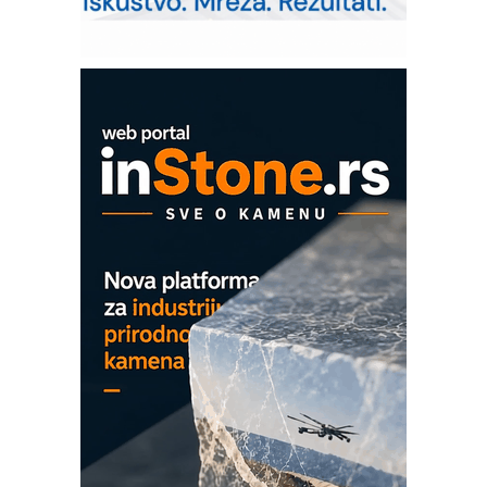
Pranje točkova na gradilištu- standard
modernog i odgovornog građenja
ROSA i SCHUNK podižu proizvodnju
na viši nivo
Detekcija različitih oblika
MAREX - Lim i mašine za savremena
rešenja
Marcom-plast d.o.o.- vaš pouzdan
partner
CTO - Prilagodite svoju toplinsku
obradu!