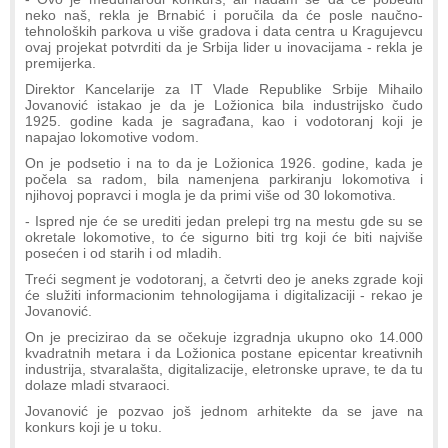
neko naš, rekla je Brnabić i poručila da će posle naučno-
tehnoloških parkova u više gradova i data centra u Kragujevcu
ovaj projekat potvrditi da je Srbija lider u inovacijama - rekla je
premijerka.
Direktor Kancelarije za IT Vlade Republike Srbije Mihailo
Jovanović istakao je da je Ložionica bila industrijsko čudo
1925. godine kada je sagrađana, kao i vodotoranj koji je
napajao lokomotive vodom.
On je podsetio i na to da je Ložionica 1926. godine, kada je
počela sa radom, bila namenjena parkiranju lokomotiva i
njihovoj popravci i mogla je da primi više od 30 lokomotiva.
- Ispred nje će se urediti jedan prelepi trg na mestu gde su se
okretale lokomotive, to će sigurno biti trg koji će biti najviše
posećen i od starih i od mladih.
Treći segment je vodotoranj, a četvrti deo je aneks zgrade koji
će služiti informacionim tehnologijama i digitalizaciji - rekao je
Jovanović.
On je precizirao da se očekuje izgradnja ukupno oko 14.000
kvadratnih metara i da Ložionica postane epicentar kreativnih
industrija, stvaralašta, digitalizacije, eletronske uprave, te da tu
dolaze mladi stvaraoci.
Jovanović je pozvao još jednom arhitekte da se jave na
konkurs koji je u toku.