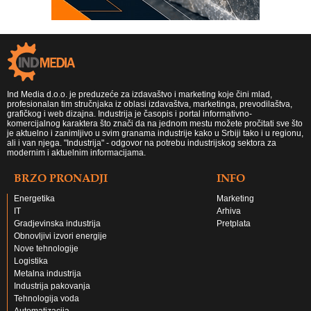
Ind Media d.o.o. je preduzeće za izdavaštvo i marketing koje čini mlad,
profesionalan tim stručnjaka iz oblasi izdavaštva, marketinga, prevodilaštva,
grafičkog i web dizajna. Industrija je časopis i portal informativno-
komercijalnog karaktera što znači da na jednom mestu možete pročitati sve što
je aktuelno i zanimljivo u svim granama industrije kako u Srbiji tako i u regionu,
ali i van njega. "Industrija" - odgovor na potrebu industrijskog sektora za
modernim i aktuelnim informacijama.
BRZO PRONADJI
INFO
Energetika
Marketing
IT
Arhiva
Gradjevinska industrija
Pretplata
Obnovljivi izvori energije
Nove tehnologije
Logistika
Metalna industrija
Industrija pakovanja
Tehnologija voda