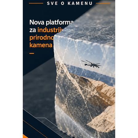
Detekcija različitih oblika
MAREX - Lim i mašine za savremena
rešenja