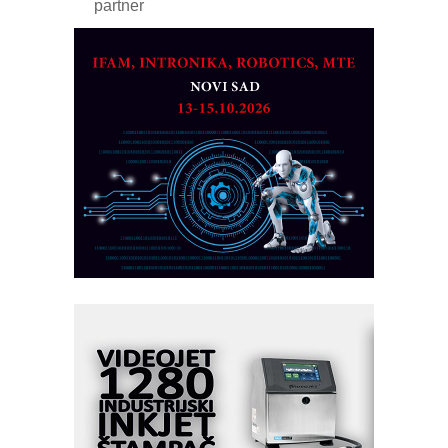
partner
CTO - Prilagodite svoju toplinsku
obradu!
Razvoj asortimanskog pravca MINI-
PLC AKYTEC
AUKOM: Svetski standard metrologije
dostupan u Srbiji
MOTOMAN – NEXT-Robotika vođena
veštačkom inteligencijom
I.SAFE MOBILE revolucioniše
industrijsku automatizaciju
pionirskimmobile operator PANEL-OM
Fleksibilno stezanje i brzo
podešavanje u proizvodnji prototipova
KIP KOP – napredna rešenja za
savremene industrijske i logističke
objekte
Alba d.o.o. – 35 godina preciznosti u
metrologiji i pametnim dozirnim
rešenjima