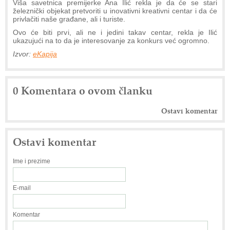
Viša savetnica premijerke Ana Ilić rekla je da će se stari
železnički objekat pretvoriti u inovativni kreativni centar i da će
privlačiti naše građane, ali i turiste.
Ovo će biti prvi, ali ne i jedini takav centar, rekla je Ilić
ukazujući na to da je interesovanje za konkurs već ogromno.
Izvor:
eKapija
0 Komentara o ovom članku
Ostavi komentar
Ostavi komentar
Ime i prezime
E-mail
Komentar