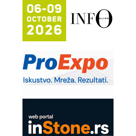
Proizvodnja iC7 Hybrid 1500 VDC
mrežnog pretvarača sa tečnim
hlađenjem
Potpuna efikasnost bez složenih
sistema
Trajna oznaka kao dugoročna korist
Bezbednost na prvom mestu!
IB BLUMENAUER - više od 40 godina
poverenja u industriji
RMQ-TITAN ADVANCED INDICATOR
– Pametna signalizacija za efikasnije
upravljanje mašinama
Sigurnije ispitivanje transformatora u
solarnim elektranama i vetroparkovima
COMBYPACK
EVOKS Maintenance Management
ROSA i SCHUNK podižu proizvodnju
na viši nivo