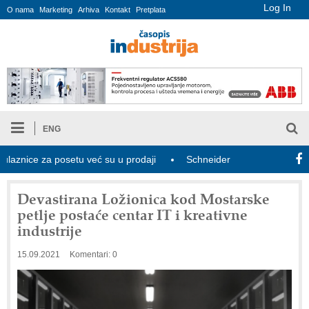
Log In
O nama
Marketing
Arhiva
Kontakt
Pretplata
ENG
ce za posetu već su u prodaji
Schneider Electric i Kraken udružu
Devastirana Ložionica kod Mostarske
petlje postaće centar IT i kreativne
industrije
15.09.2021
Komentari: 0