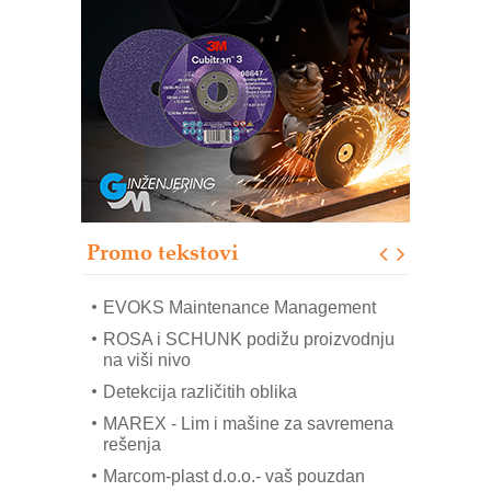
Trajna oznaka kao dugoročna korist
Bezbednost na prvom mestu!
IB BLUMENAUER - više od 40 godina
poverenja u industriji
RMQ-TITAN ADVANCED INDICATOR
– Pametna signalizacija za efikasnije
upravljanje mašinama
Sigurnije ispitivanje transformatora u
solarnim elektranama i vetroparkovima
Promo tekstovi
COMBYPACK
EVOKS Maintenance Management
ROSA i SCHUNK podižu proizvodnju
na viši nivo
Detekcija različitih oblika
MAREX - Lim i mašine za savremena
rešenja
Marcom-plast d.o.o.- vaš pouzdan