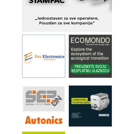
IBeRTIM - oprema za ispitivanje
kontrole kvaliteta
STAUFF – Komponente koje
povećavaju pouzdanost hidrauličkih
sistema
YAMADA pumpe – japanska
pouzdanost u transferu fluida
Filtration Group Industrial – Napredna
rešenja za filtraciju u hidrauličkim i
procesnim sistemima
Art Utopia Studio – vizuelne priče
industrije i biznisa
RILINEX kompanije Rittal
FANUC: Najbolje za vašu pametnu
automatizaciju
Efikasno upravljanje energijom
Automatizacija pakovanja · Display
(Shelf-Ready) omotnice