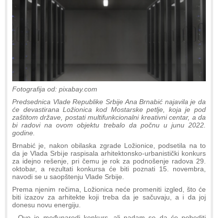
Fotografija od: pixabay.com
Predsednica Vlade Republike Srbije Ana Brnabić najavila je da
će devastirana Ložionica kod Mostarske petlje, koja je pod
zaštitom države, postati multifunkcionalni kreativni centar, a da
bi radovi na ovom objektu trebalo da počnu u junu 2022.
godine.
Brnabić je, nakon obilaska zgrade Ložionice, podsetila na to
da je Vlada Srbije raspisala arhitektonsko-urbanistički konkurs
za idejno rešenje, pri čemu je rok za podnošenje radova 29.
oktobar, a rezultati konkursa će biti poznati 15. novembra,
navodi se u saopštenju Vlade Srbije.
Prema njenim rečima, Ložionica neće promeniti izgled, što će
biti izazov za arhitekte koji treba da je sačuvaju, a i da joj
donesu novu energiju.
- Ovo je međunarodi konkurs, ali nadam se da će pobediti