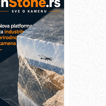
etekcija različitih oblika