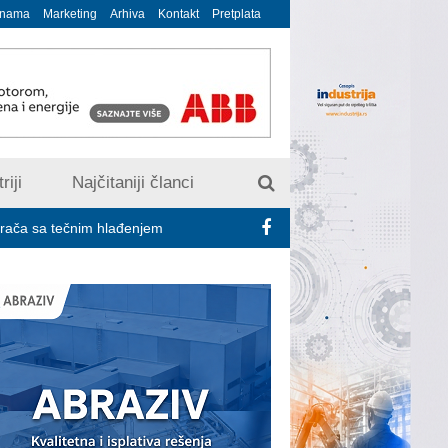
 nama
Marketing
Arhiva
Kontakt
Pretplata
riji
Najčitaniji članci
čnim hlađenjem
Minimalac 2027: Sindikati traže veće povećanje