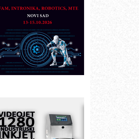
artner
TO - Prilagodite svoju toplinsku
bradu!
azvoj asortimanskog pravca MINI-
PLC AKYTEC
UKOM: Svetski standard metrologije
ostupan u Srbiji
OTOMAN – NEXT-Robotika vođena
eštačkom inteligencijom
.SAFE MOBILE revolucioniše
ndustrijsku automatizaciju
ionirskimmobile operator PANEL-OM
leksibilno stezanje i brzo
odešavanje u proizvodnji prototipova
IP KOP – napredna rešenja za
avremene industrijske i logističke
bjekte
lba d.o.o. – 35 godina preciznosti u
etrologiji i pametnim dozirnim