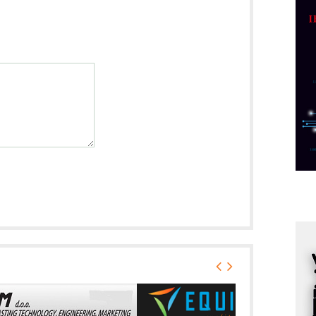
p
C
o
R
A
d
M
v
I
i
p
F
p
K
s
o
A
m