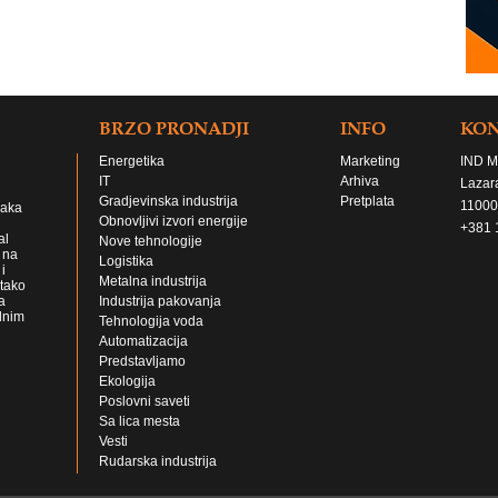
BRZO PRONADJI
INFO
KO
Energetika
Marketing
IND M
IT
Arhiva
Lazar
Gradjevinska industrija
Pretplata
11000
jaka
Obnovljivi izvori energije
+381 
al
Nove tehnologije
 na
Logistika
i
Metalna industrija
 tako
a
Industrija pakovanja
lnim
Tehnologija voda
Automatizacija
Predstavljamo
Ekologija
Poslovni saveti
Sa lica mesta
Vesti
Rudarska industrija