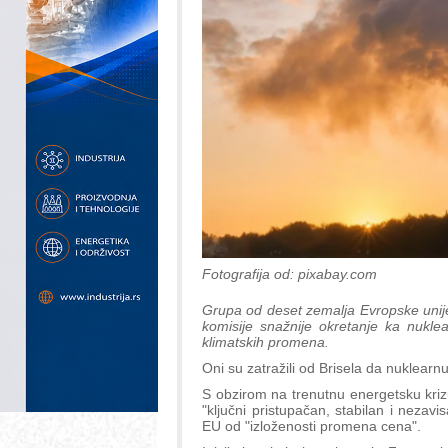
Fotografija od: pixabay.com
Grupa od deset zemalja Evropske unij
komisije snažnije okretanje ka nukle
klimatskih promena.
Oni su zatražili od Brisela da nuklearnu
S obzirom na trenutnu energetsku kriz
"ključni pristupačan, stabilan i nezavi
EU od "izloženosti promena cena".