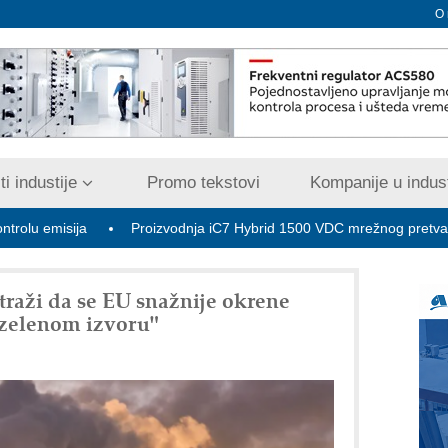
O
i industije
Promo tekstovi
Kompanije u indust
ija
Proizvodnja iC7 Hybrid 1500 VDC mrežnog pretvarača sa te
traži da se EU snažnije okrene
"zelenom izvoru"