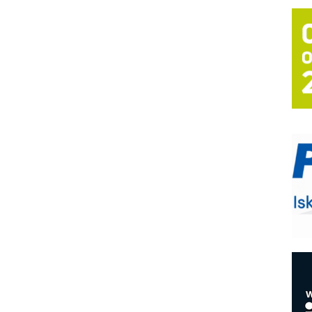
T
B
I
p
–
u
S
s
P
m
P
m
h
E
R
n