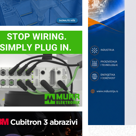
ezbednost na prvom mestu!
B BLUMENAUER - više od 40 godina
overenja u industriji