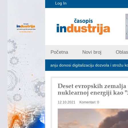
Log In
Početna
Novi broj
Oblast
trijskom zagađivanju donosi digitalizaciju dozvola i strožu kontrolu emis
Deset evropskih zemalja 
nuklearnoj energiji kao 
12.10.2021
Komentari: 0