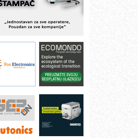
ešenjima
BeRTIM - oprema za ispitivanje
ontrole kvaliteta
TAUFF – Komponente koje
ovećavaju pouzdanost hidrauličkih
istema
AMADA pumpe – japanska
ouzdanost u transferu fluida
iltration Group Industrial – Napredna
ešenja za filtraciju u hidrauličkim i
rocesnim sistemima
ILINEX kompanije Rittal
ANUC: Najbolje za vašu pametnu
utomatizaciju
fikasno upravljanje energijom
utomatizacija pakovanja · Display
Shelf-Ready) omotnice
otpuna efikasnost bez složenih
istema