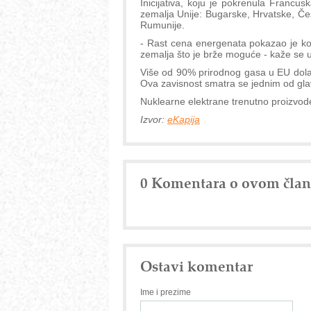
Inicijativa, koju je pokrenula Francus
zemalja Unije: Bugarske, Hrvatske, Češ
Rumunije.
- Rast cena energenata pokazao je kol
zemalja što je brže moguće - kaže se 
Više od 90% prirodnog gasa u EU dolazi
Ova zavisnost smatra se jednim od gla
Nuklearne elektrane trenutno proizvod
Izvor:
eKapija
0 Komentara o ovom čla
Ostavi komentar
Ime i prezime