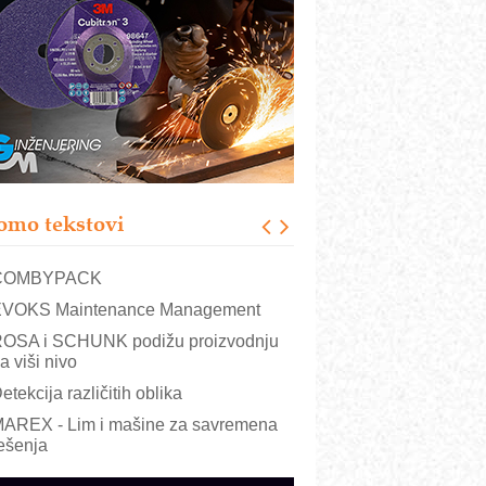
RMQ-TITAN ADVANCED INDICATOR
 Pametna signalizacija za efikasnije
pravljanje mašinama
igurnije ispitivanje transformatora u
olarnim elektranama i vetroparkovima
ranje točkova na gradilištu- standard
odernog i odgovornog građenja
roizvodnja iC7 Hybrid 1500 VDC
omo tekstovi
režnog pretvarača sa tečnim
lađenjem
COMBYPACK
VOKS Maintenance Management
OSA i SCHUNK podižu proizvodnju
a viši nivo
etekcija različitih oblika
AREX - Lim i mašine za savremena
ešenja
arcom-plast d.o.o.- vaš pouzdan