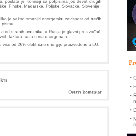
ka, poslata je Komisiji sa potpisima još devet drugih
ke, Finske, Mađarske, Poljske, Slovačke, Slovenije i
–
iko je važno smanjiti energetsku zavisnost od trećih
u
u pismu.
S
 od stranih uvoznika, a Rusija je glavni proizvođač.
s
vnih faktora rasta cena energenata.
P
e više od 26% električne energije proizvedene u EU.
m
P
Pr
m
h
nku
E
Ostavi komentar
R
n
D
M
r
M