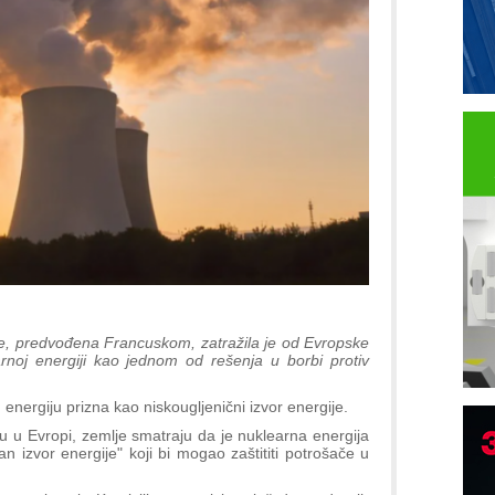
e, predvođena Francuskom, zatražila je od Evropske
arnoj energiji kao jednom od rešenja u borbi protiv
 energiju prizna kao niskougljenični izvor energije.
u u Evropi, zemlje smatraju da je nuklearna energija
B
san izvor energije" koji bi mogao zaštititi potrošače u
I
p