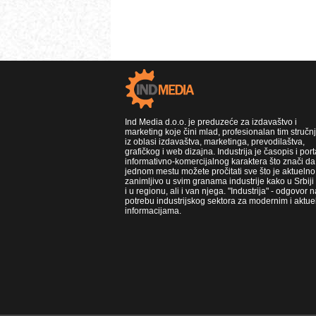
Ind Media d.o.o. je preduzeće za izdavaštvo i
marketing koje čini mlad, profesionalan tim stručn
iz oblasi izdavaštva, marketinga, prevodilaštva,
grafičkog i web dizajna. Industrija je časopis i port
informativno-komercijalnog karaktera što znači da
jednom mestu možete pročitati sve što je aktuelno 
zanimljivo u svim granama industrije kako u Srbiji
i u regionu, ali i van njega. "Industrija" - odgovor n
potrebu industrijskog sektora za modernim i aktue
informacijama.