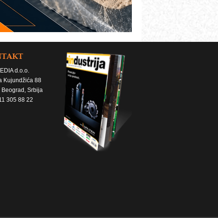
NTAKT
EDIA d.o.o.
a Kujundžića 88
 Beograd, Srbija
11 305 88 22