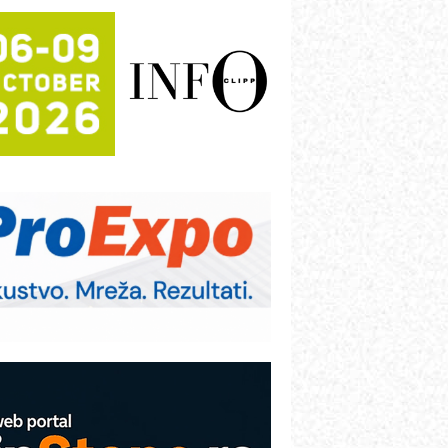
rajna oznaka kao dugoročna korist
ezbednost na prvom mestu!
B BLUMENAUER - više od 40 godina
overenja u industriji
RMQ-TITAN ADVANCED INDICATOR
 Pametna signalizacija za efikasnije
pravljanje mašinama
igurnije ispitivanje transformatora u
olarnim elektranama i vetroparkovima
ranje točkova na gradilištu- standard
odernog i odgovornog građenja
roizvodnja iC7 Hybrid 1500 VDC
režnog pretvarača sa tečnim
lađenjem
COMBYPACK
VOKS Maintenance Management
OSA i SCHUNK podižu proizvodnju
a viši nivo