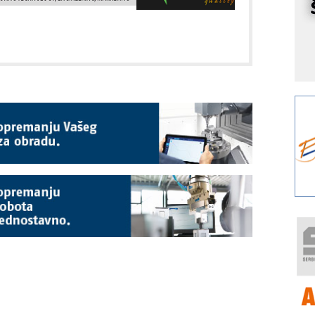
r
I
k
S
p
s
Y
p
F
r
p
R
F
a
E
A
(
P
s