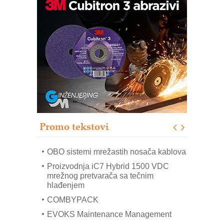
Potpuna efikasnost bez složenih
sistema
Trajna oznaka kao dugoročna korist
Bezbednost na prvom mestu!
IB BLUMENAUER - više od 40 godina
poverenja u industriji
RMQ-TITAN ADVANCED INDICATOR
– Pametna signalizacija za efikasnije
upravljanje mašinama
Promo tekstovi
Mitutoyo Crysta-Apex V PLUS: Nova
era CNC merenja
OBO sistemi mrežastih nosača kablova
Proizvodnja iC7 Hybrid 1500 VDC
mrežnog pretvarača sa tečnim
hlađenjem
COMBYPACK
EVOKS Maintenance Management