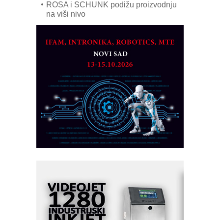
ROSA i SCHUNK podižu proizvodnju
na viši nivo
Detekcija različitih oblika
MAREX - Lim i mašine za savremena
rešenja
Marcom-plast d.o.o.- vaš pouzdan
partner
CTO - Prilagodite svoju toplinsku
obradu!
Razvoj asortimanskog pravca MINI-
PLC AKYTEC
AUKOM: Svetski standard metrologije
dostupan u Srbiji
MOTOMAN – NEXT-Robotika vođena
veštačkom inteligencijom
I.SAFE MOBILE revolucioniše
industrijsku automatizaciju
pionirskimmobile operator PANEL-OM
Fleksibilno stezanje i brzo