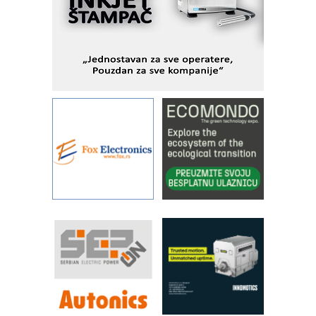
podešavanje u proizvodnji prototipova
KIP KOP – napredna rešenja za
savremene industrijske i logističke
objekte
Alba d.o.o. – 35 godina preciznosti u
metrologiji i pametnim dozirnim
rešenjima
IBeRTIM - oprema za ispitivanje
kontrole kvaliteta
STAUFF – Komponente koje
povećavaju pouzdanost hidrauličkih
sistema
YAMADA pumpe – japanska
pouzdanost u transferu fluida
Filtration Group Industrial – Napredna
rešenja za filtraciju u hidrauličkim i
procesnim sistemima
RILINEX kompanije Rittal
FANUC: Najbolje za vašu pametnu