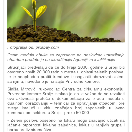
Fotografija od: pixabay.com
Osam modula obuke za zaposlene na poslovima upravljanja
otpadom predato je na akreditaciju Agenciji za kvalifikacije.
Stručnjaci predviđaju da će do kraja 2030. godine u Srbiji biti
otvoreno novih 20.000 radnih mesta u oblasti zelenih poslova,
te je neophodno pratiti trendove i usaglasiti obrazovni sistem
sa njima, navedeno je na sajtu Privredne komore.
Siniša Mitrović, rukovodilac Centra za cirkularnu ekonomiju,
Privredne komore Srbije istakao je da je važno da se rezultati
ove aktivnosti pretoče u dokumentaciju za izradu modula u
dualnom obrazovanju – tehničar za upravljanje otpadom, pre
svega imajući u vidu značajan broj zaposlenih u javno
komunalnom sektoru u Srbiji - preko 50.000.
- Zeleni poslovi, posebno na lokalu mogu značajno uticati na
jačanje otpornosti lokalne zajednice, inkluziju ranjivih grupa i
borbu protiv siromaštva.