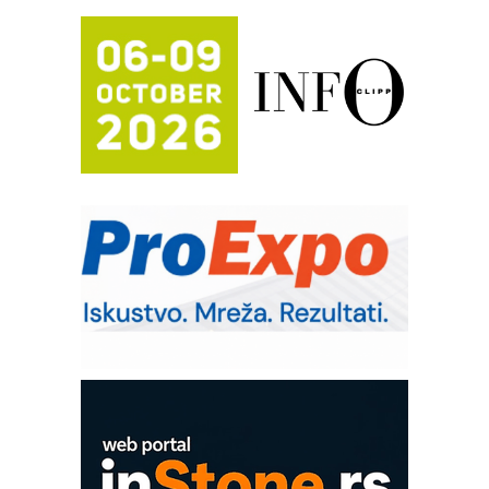
automatizaciju
Efikasno upravljanje energijom
Automatizacija pakovanja · Display
(Shelf-Ready) omotnice
Potpuna efikasnost bez složenih
sistema
Trajna oznaka kao dugoročna korist
Bezbednost na prvom mestu!
IB BLUMENAUER - više od 40 godina
poverenja u industriji
RMQ-TITAN ADVANCED INDICATOR
– Pametna signalizacija za efikasnije
upravljanje mašinama
Mitutoyo Crysta-Apex V PLUS: Nova
era CNC merenja
OBO sistemi mrežastih nosača kablova
Proizvodnja iC7 Hybrid 1500 VDC
mrežnog pretvarača sa tečnim
hlađenjem