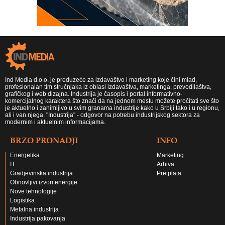
Ind Media d.o.o. je preduzeće za izdavaštvo i marketing koje čini mlad,
profesionalan tim stručnjaka iz oblasi izdavaštva, marketinga, prevodilaštva,
grafičkog i web dizajna. Industrija je časopis i portal informativno-
komercijalnog karaktera što znači da na jednom mestu možete pročitati sve što
je aktuelno i zanimljivo u svim granama industrije kako u Srbiji tako i u regionu,
ali i van njega. "Industrija" - odgovor na potrebu industrijskog sektora za
modernim i aktuelnim informacijama.
BRZO PRONADJI
INFO
Energetika
Marketing
IT
Arhiva
Gradjevinska industrija
Pretplata
Obnovljivi izvori energije
Nove tehnologije
Logistika
Metalna industrija
Industrija pakovanja