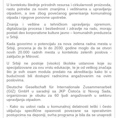
U kontekstu štednje prirodnih resursa i cirkularnosti proizvoda,
rastu potrebe za novim znanjima i veštinama u upravljanju
otpadom, a sve zbog povećanog generisanja komunalnog
otpada i njegove ponovne upotrebe.
Znanja i veštine u tehničkom upravljanju opremom,
digitalizacija procesa i bezbednost i zdravlje na radu, moraju
postati deo korporativne kulture javno – komunalnih preduzeća
u Srbiji.
Kada govorimo o potencijalu za nova zelena radna mesta u
Srbiji, procena je da bi do 2030. godine moglo da se otvori
novih 20.000 radnih mesta u kontekstu zelenih poslova -
zaključio je Mitrović.
U Srbiji ne postoje (visoko) školske ustanove koje su
specijalizovane za ovu vrstu edukacije, te je od velikog značaja
što je svih osam modula predato na akreditaciju kako bi u
budućnosti bili dostupni radnicima angažovanim na ovim
poslovima.
Deutsche Gesellschaft für Internationale Zusammenarbeit
(GIZ) GmbH u saradnji sa JKP Čistoća iz Novog Sada,
organizovao je obuku za 60 ljudi angažovanih u sektoru
upravljanja otpadom.
- Kako su uslovi rada u komunalnoj delatnosti teški i često
uključuju specifične opasnosti povezane sa operativnim
postupcima na deponiji, svrha programa je bila da se unapredi