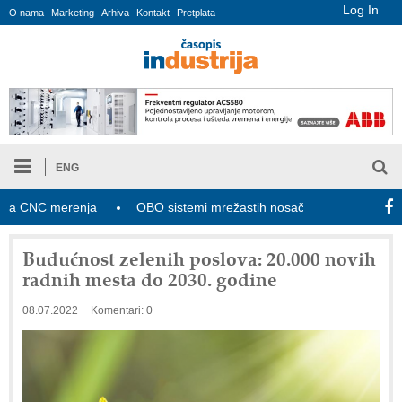
Log In
O nama
Marketing
Arhiva
Kontakt
Pretplata
ENG
CNC merenja
OBO sistemi mrežastih nosača kablova
Novi z
Budućnost zelenih poslova: 20.000 novih
radnih mesta do 2030. godine
08.07.2022
Komentari: 0