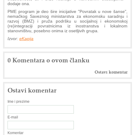
dodaje ona.
PME program je deo šire inicijative "Povratak u nove šanse",
nemačkog Saveznog ministarstva za ekonomsku saradnju i
razvoj (BMZ) i pruža podršku u socijalnoj i ekonomskoj
(re)integraciji povratnicima iz inostranstva i lokalnom
stanovništvu, posebno onima iz osetljivih grupa.
Izvor:
eKapija
0 Komentara o ovom članku
Ostavi komentar
Ostavi komentar
Ime i prezime
E-mail
Komentar