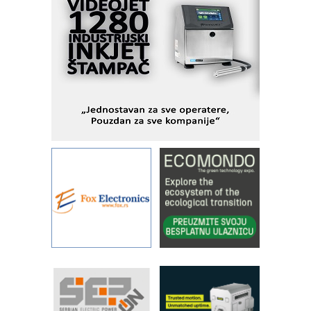
savremene industrijske i logističke
objekte
Alba d.o.o. – 35 godina preciznosti u
metrologiji i pametnim dozirnim
rešenjima
IBeRTIM - oprema za ispitivanje
kontrole kvaliteta
STAUFF – Komponente koje
povećavaju pouzdanost hidrauličkih
sistema
YAMADA pumpe – japanska
pouzdanost u transferu fluida
Filtration Group Industrial – Napredna
rešenja za filtraciju u hidrauličkim i
procesnim sistemima
Art Utopia Studio – vizuelne priče
industrije i biznisa
RILINEX kompanije Rittal
FANUC: Najbolje za vašu pametnu