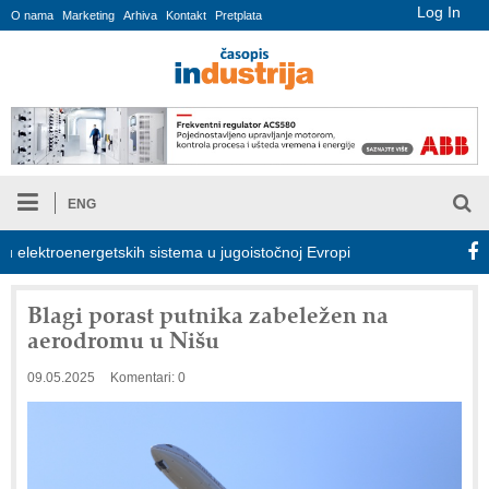
Log In
O nama
Marketing
Arhiva
Kontakt
Pretplata
ENG
ektroenergetskih sistema u jugoistočnoj Evropi
COMBYPACK
Blagi porast putnika zabeležen na
aerodromu u Nišu
09.05.2025
Komentari: 0