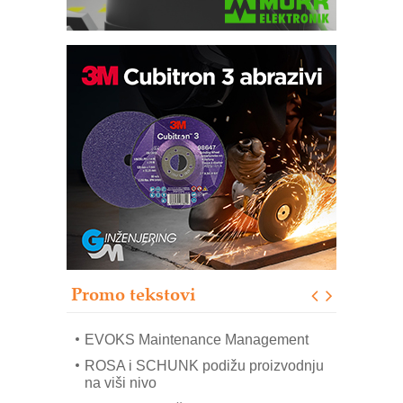
Trajna oznaka kao dugoročna korist
Bezbednost na prvom mestu!
IB BLUMENAUER - više od 40 godina
poverenja u industriji
RMQ-TITAN ADVANCED INDICATOR
– Pametna signalizacija za efikasnije
upravljanje mašinama
Sigurnije ispitivanje transformatora u
solarnim elektranama i vetroparkovima
Promo tekstovi
COMBYPACK
EVOKS Maintenance Management
ROSA i SCHUNK podižu proizvodnju
na viši nivo