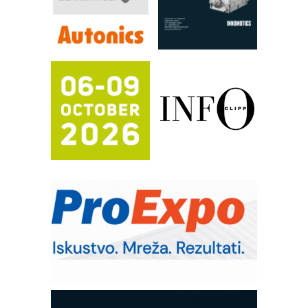
automatizaciju
Efikasno upravljanje energijom
Automatizacija pakovanja · Display
(Shelf-Ready) omotnice
Proizvodnja iC7 Hybrid 1500 VDC
mrežnog pretvarača sa tečnim
hlađenjem
Potpuna efikasnost bez složenih
sistema
Trajna oznaka kao dugoročna korist
Bezbednost na prvom mestu!
IB BLUMENAUER - više od 40 godina
poverenja u industriji
RMQ-TITAN ADVANCED INDICATOR
– Pametna signalizacija za efikasnije
upravljanje mašinama
Sigurnije ispitivanje transformatora u
solarnim elektranama i vetroparkovima
COMBYPACK