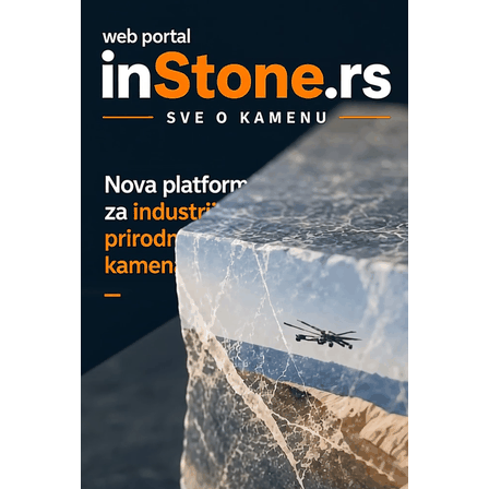
EVOKS Maintenance Management
ROSA i SCHUNK podižu proizvodnju
na viši nivo
Detekcija različitih oblika
MAREX - Lim i mašine za savremena
rešenja