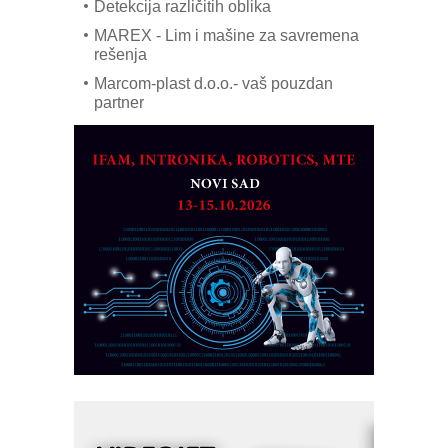
Detekcija različitih oblika
MAREX - Lim i mašine za savremena
rešenja
Marcom-plast d.o.o.- vaš pouzdan
partner
CTO - Prilagodite svoju toplinsku
obradu!
Razvoj asortimanskog pravca MINI-
PLC AKYTEC
AUKOM: Svetski standard metrologije
dostupan u Srbiji
MOTOMAN – NEXT-Robotika vođena
veštačkom inteligencijom
I.SAFE MOBILE revolucioniše
industrijsku automatizaciju
pionirskimmobile operator PANEL-OM
Fleksibilno stezanje i brzo
podešavanje u proizvodnji prototipova
KIP KOP – napredna rešenja za