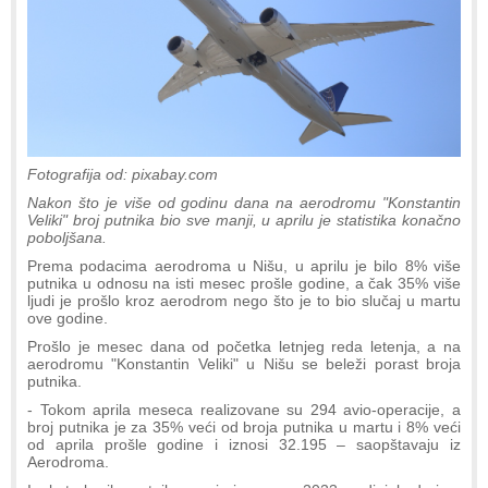
Fotografija od: pixabay.com
Nakon što je više od godinu dana na aerodromu "Konstantin
Veliki" broj putnika bio sve manji, u aprilu je statistika konačno
poboljšana.
Prema podacima aerodroma u Nišu, u aprilu je bilo 8% više
putnika u odnosu na isti mesec prošle godine, a čak 35% više
ljudi je prošlo kroz aerodrom nego što je to bio slučaj u martu
ove godine.
Prošlo je mesec dana od početka letnjeg reda letenja, a na
aerodromu "Konstantin Veliki" u Nišu se beleži porast broja
putnika.
- Tokom aprila meseca realizovane su 294 avio-operacije, a
broj putnika je za 35% veći od broja putnika u martu i 8% veći
od aprila prošle godine i iznosi 32.195 – saopštavaju iz
Aerodroma.