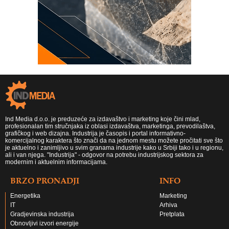
Ind Media d.o.o. je preduzeće za izdavaštvo i marketing koje čini mlad,
profesionalan tim stručnjaka iz oblasi izdavaštva, marketinga, prevodilaštva,
grafičkog i web dizajna. Industrija je časopis i portal informativno-
komercijalnog karaktera što znači da na jednom mestu možete pročitati sve što
je aktuelno i zanimljivo u svim granama industrije kako u Srbiji tako i u regionu,
ali i van njega. "Industrija" - odgovor na potrebu industrijskog sektora za
modernim i aktuelnim informacijama.
BRZO PRONADJI
INFO
Energetika
Marketing
IT
Arhiva
Gradjevinska industrija
Pretplata
Obnovljivi izvori energije