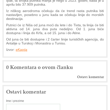
Ipak, ta brojka putnika manja je nego u 2023. godini, kada je u
aprilu bilo 37.909 putnika.
Iz niškog aerodroma očekuju da će trend rasta putnika biti
nastavljen, posebno u junu kada se očekuju linije do morskih
destinacija.
Putnici će iz Niša od juna moći da lete i do Tivta, ta linija će biti
aktivna od 14. juna dva puta nedeljno. Od 1. juna biće
dostupna i linija do Krfa, a od 15. juna i do Atine.
Od juna će biti dostupne i 2 čarter linije turističkih agencija, do
Antalije u Turskoj i Monastira u Tunisu.
Izvor:
eKapija
0 Komentara o ovom članku
Ostavi komentar
Ostavi komentar
Ime i prezime