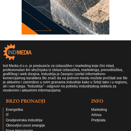
Ind Media d.o.o. je preduzeće za izdavaštvo i marketing koje čini mlad,
profesionalan tim stručnjaka iz oblasi izdavaštva, marketinga, prevodilaštva,
grafičkog i web dizajna. Industrija je časopis i portal informativno-
komercijalnog karaktera što znači da na jednom mestu možete pročitati sve što
je aktuelno i zanimljivo u svim granama industrije kako u Srbiji tako i u regionu,
ali i van njega. "Industrija" - odgovor na potrebu industrijskog sektora za
modernim i aktuelnim informacijama.
BRZO PRONADJI
INFO
Energetika
Marketing
IT
Arhiva
Gradjevinska industrija
Pretplata
Obnovljivi izvori energije
Nove tehnologije