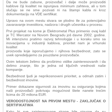
Da ne bude zabune, proizvođač i dalje može proizvoditi
kablove čiji kvalitet ne ispunjava minimum zahteva, ali u tom
slučaju se ne sme pozivati ni na štampi kabla ni kroz
dokumentaciju na VDE sertifikat.
Upravo na ovom mestu stvara se plodno tle za potencijalno
zavaravanje investitora, nadzora i drugih učesnika u procesu.
Prvi projekat na kome je Elektrometal Plus primenio ovaj kabl
je TC Mercator na Novom Beogradu još davne 2002. godine.
Mi intenzivno pratimo razvoj tehnologije i u koraku smo sa
inovacijama u industriji kablova, prioritet nam je vrhunski
kvalitet
proizvoda koje isporučujemo i njihova bezbednost, zato se
uvek opredeljujemo za pouzdane proizvođače.
Ovim tekstom želimo da proširimo vidike zainteresovanih i da
delimo znanje, što je jedna od ključnih vrednosti naše
kompanije.
Bezbednost ljudi je neprikosnoveni prioritet, a odmah zatim i
bezbednost imovine.
Primer dokazane sigurnosti za imovinu su osiguranja kojima
naši proizvođači pokrivaju mogućnost štete nanete trećim
licima do 20 miliona EUR.
VERODOSTOJNOST NA PRVOM MESTU - ZAKLJUČAK O
SERTIFIKATIMA
Kako bi sve zainteresovane strane bile sigurne da su