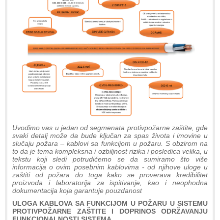
Uvodimo vas u jedan od segmenata protivpožarne zaštite, gde
svaki detalj može da bude ključan za spas života i imovine u
slučaju požara – kablovi sa funkcijom u požaru. S obzirom na
to da je tema kompleksna i ozbiljnost rizika i posledica velika, u
tekstu koji sledi potrudićemo se da sumiramo što više
informacija o ovim posebnim kablovima - od njihove uloge u
zaštiti od požara do toga kako se proverava kredibilitet
proizvoda i laboratorija za ispitivanje, kao i neophodna
dokumentacija koja garantuje pouzdanost
ULOGA KABLOVA SA FUNKCIJOM U POŽARU U SISTEMU
PROTIVPOŽARNE ZAŠTITE I DOPRINOS ODRŽAVANJU
FUNKCIONALNOSTI SISTEMA