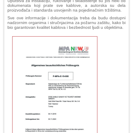
Uputstva za instalaciju, rukovanje i skladištenje su još neki od
dokumenata koji prate sve kablove, a autorska su dela
proizvođača i standarda usvojenih na pojedinačnim tržištima.
Sve ove informacije i dokumentacija treba da budu dostupni
nadzornim organima i stručnjacima za požarnu zaštitu, kako bi
bio garantovan kvalitet kablova i bezbednost ljudi u objektima.