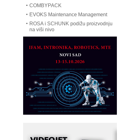
COMBYPACK
EVOKS Maintenance Management
ROSA i SCHUNK podižu proizvodnju
na viši nivo
Detekcija različitih oblika
MAREX - Lim i mašine za savremena
rešenja
Marcom-plast d.o.o.- vaš pouzdan
partner
CTO - Prilagodite svoju toplinsku
obradu!
Razvoj asortimanskog pravca MINI-
PLC AKYTEC
AUKOM: Svetski standard metrologije
dostupan u Srbiji
MOTOMAN – NEXT-Robotika vođena
veštačkom inteligencijom
I.SAFE MOBILE revolucioniše