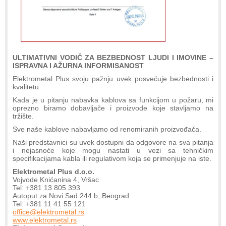
ULTIMATIVNI VODIČ ZA BEZBEDNOST LJUDI I IMOVINE –
ISPRAVNA I AŽURNA INFORMISANOST
Elektrometal Plus svoju pažnju uvek posvećuje bezbednosti i
kvalitetu.
Kada je u pitanju nabavka kablova sa funkcijom u požaru, mi
oprezno biramo dobavljače i proizvode koje stavljamo na
tržište.
Sve naše kablove nabavljamo od renomiranih proizvođača.
Naši predstavnici su uvek dostupni da odgovore na sva pitanja
i nejasnoće koje mogu nastati u vezi sa tehničkim
specifikacijama kabla ili regulativom koja se primenjuje na iste.
Elektrometal Plus d.o.o.
Vojvode Knićanina 4, Vršac
Tel: +381 13 805 393
Autoput za Novi Sad 244 b, Beograd
Tel: +381 11 41 55 121
office@elektrometal.rs
www.elektrometal.rs