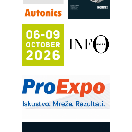
RILINEX kompanije Rittal
FANUC: Najbolje za vašu pametnu
automatizaciju
Efikasno upravljanje energijom
Automatizacija pakovanja · Display
(Shelf-Ready) omotnice
Potpuna efikasnost bez složenih
sistema
Trajna oznaka kao dugoročna korist
Bezbednost na prvom mestu!
IB BLUMENAUER - više od 40 godina
poverenja u industriji
RMQ-TITAN ADVANCED INDICATOR
– Pametna signalizacija za efikasnije
upravljanje mašinama
Mitutoyo Crysta-Apex V PLUS: Nova
era CNC merenja
OBO sistemi mrežastih nosača kablova