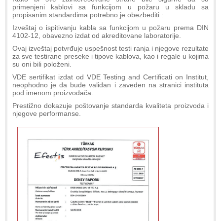
primenjeni kablovi sa funkcijom u požaru u skladu sa
propisanim standardima potrebno je obezbediti :
Izveštaj o ispitivanju kabla sa funkcijom u požaru prema DIN
4102-12, obavezno izdat od akreditovane laboratorije.
Ovaj izveštaj potvrđuje uspešnost testi ranja i njegove rezultate
za sve testirane preseke i tipove kablova, kao i regale u kojima
su oni bili položeni.
VDE sertifikat izdat od VDE Testing and Certificati on Institut,
neophodno je da bude validan i zaveden na stranici instituta
pod imenom proizvođača.
Prestižno dokazuje poštovanje standarda kvaliteta proizvoda i
njegove performanse.