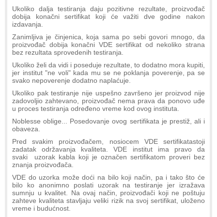
Ukoliko dalja testiranja daju pozitivne rezultate, proizvođač
dobija konačni sertifikat koji će važiti dve godine nakon
izdavanja.
Zanimljiva je činjenica, koja sama po sebi govori mnogo, da
proizvođač dobija konačni VDE sertifikat od nekoliko strana
bez rezultata sprovedenih testiranja.
Ukoliko želi da vidi i poseduje rezultate, to dodatno mora kupiti,
jer institut "ne voli" kada mu se ne poklanja poverenje, pa se
svako nepoverenje dodatno naplaćuje.
Ukoliko pak testiranje nije uspešno završeno jer proizvod nije
zadovoljio zahtevano, proizvođač nema prava da ponovo uđe
u proces testiranja određeno vreme kod ovog instituta.
Noblesse oblige... Posedovanje ovog sertifikata je prestiž, ali i
obaveza.
Pred svakim proizvođačem, nosiocem VDE sertifikatastoji
zadatak održavanja kvaliteta. VDE institut ima pravo da
svaki uzorak kabla koji je označen sertifikatom proveri bez
znanja proizvođača.
VDE do uzorka može doći na bilo koji način, pa i tako što će
bilo ko anonimno poslati uzorak na testiranje jer izražava
sumnju u kvalitet. Na ovaj način, proizvođači koji ne poštuju
zahteve kvaliteta stavljaju veliki rizik na svoj sertifikat, uloženo
vreme i budućnost.