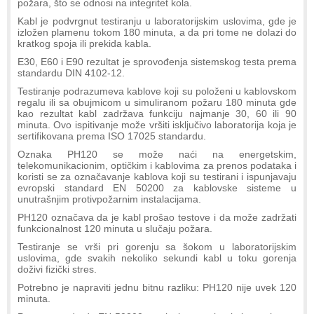
požara, što se odnosi na integritet kola.
Kabl je podvrgnut testiranju u laboratorijskim uslovima, gde je
izložen plamenu tokom 180 minuta, a da pri tome ne dolazi do
kratkog spoja ili prekida kabla.
E30, E60 i E90 rezultat je sprovođenja sistemskog testa prema
standardu DIN 4102-12.
Testiranje podrazumeva kablove koji su položeni u kablovskom
regalu ili sa obujmicom u simuliranom požaru 180 minuta gde
kao rezultat kabl zadržava funkciju najmanje 30, 60 ili 90
minuta. Ovo ispitivanje može vršiti isključivo laboratorija koja je
sertifikovana prema ISO 17025 standardu.
Oznaka PH120 se može naći na energetskim,
telekomunikacionim, optičkim i kablovima za prenos podataka i
koristi se za označavanje kablova koji su testirani i ispunjavaju
evropski standard EN 50200 za kablovske sisteme u
unutrašnjim protivpožarnim instalacijama.
PH120 označava da je kabl prošao testove i da može zadržati
funkcionalnost 120 minuta u slučaju požara.
Testiranje se vrši pri gorenju sa šokom u laboratorijskim
uslovima, gde svakih nekoliko sekundi kabl u toku gorenja
doživi fizički stres.
Potrebno je napraviti jednu bitnu razliku: PH120 nije uvek 120
minuta.