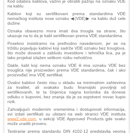
Kod odabira kablova, važno je obratiti pažnju na oznaku VDE
na kablu.
Kablovi koji su sertifikovani prema standardima VDE
nemačkog instituta nose oznaku ◀(VDE)▶ na kablu duž cele
dužine.
Oznaka obavezno mora imati dva trougla sa strane, što
ukazuje na to da je kabl sertifikovan prema VDE standardima.
Posebno insistiramo na prethodno navedenom, jer se na
tržištu pojavljuju kablovi koji sadrže VDE oznaku bez trouglova,
što može dovesti u zabludu investitore i tehnička lica, pa je
tako projekat izlažen velikom riziku nehotično.
Dakle, kabl koji nema oznaku VDE ili ima oznaku VDE bez
trouglića nije proizveden prema VDE standardima, čak i ako
proizvođač ima VDE sertifikat.
Ovakvi kablovi često nisu u skladu sa minimalnim zahtevima
za kvalitet, ali svakako budu finansijski povoljniji od
sertifikovanih, te ta činjenica nagna korisnika da donese
odluku o kupovini, bez znanja da je za sopstveni novac kupio
rizik.
Zahvaljujući modernim vremenima i dostupnosti informacija,
svi izdati sertifikati su ulistani na web stranici VDE instituta
www2.vde.com
, u sekciji VDE Approved Products gde svako
može uraditi proveru.
Testiranje prema standardu DIN 4102-12 predstavlja veoma