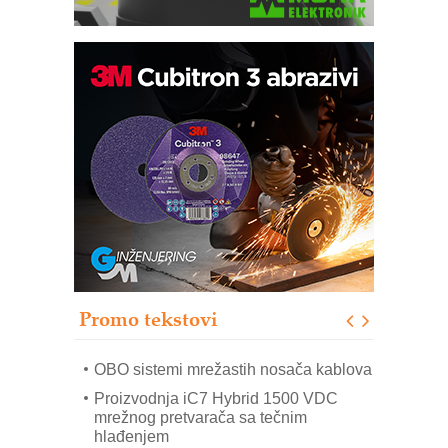
Potpuna efikasnost bez složenih
sistema
Trajna oznaka kao dugoročna korist
Bezbednost na prvom mestu!
IB BLUMENAUER - više od 40 godina
poverenja u industriji
RMQ-TITAN ADVANCED INDICATOR
– Pametna signalizacija za efikasnije
upravljanje mašinama
Promo tekstovi
Mitutoyo Crysta-Apex V PLUS: Nova
era CNC merenja
OBO sistemi mrežastih nosača kablova
Proizvodnja iC7 Hybrid 1500 VDC
mrežnog pretvarača sa tečnim
hlađenjem