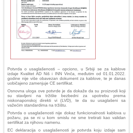
Potvrda o usaglašenosti – opciono, u Srbiji se za kablove
izdaje Kvalitet AD Niš i INN Vinča, međutim od 01.01.2022.
godine nije više obavezan dokument za kablove, te je danas
uobičajeno zamenjuje CE sertifikat.
Osnovna uloga ove potvrde je da dokaže da su proizvodi koji
su stavljeni na tržište bezbedni za upotrebu prema
niskonaponskoj direkti vi (LVD), te da su usaglašeni sa
važećim standardima na tržištu.
Potvrda o usaglašenosti nije dokaz funkcionalnosti kablova u
požaru, pa se ni u kom smislu ne sme tretirati kao validan
sertifikat za njihovu namenu.
EC deklaracija o usaglašenosti je potvrda koju izdaje sam