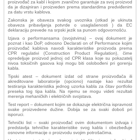
proizvođač za kabl i kojom zvanično garantuje za svoj proizvod
da je dizajniran i proizveden prema standardima predviđenim
za datu vrstu kablova.
Zakonska je obaveza svakog uvoznika (otkad je ukinuta
obaveza pribavljanja potvrde o usaglašenosti ) da EC
deklaraciju prevede na srpski jezik sa punom odgovornošću.
Izjava o performansama (svojstvima) – ovaj dokument je
poznat i kao DoP, odnosno Declarati on of Performance kojim
proizvođač kablova navodi karakteristike proizvoda prema
CPR regulativi (Construction Product Regulation), čime
opredeljuje proizvod jednoj od CPR klasa koje su pokazatelj
nivoa toksičnih gasova koji mogu biti oslobođeni pri gorenju
kabla.
Tipski atest – dokument izdat od strane proizvođača ili
akreditovane laboratorije (opciono) nastaje kao rezultat
testiranja karakteristika jednog uzorka kabla za čitav portfolio
preseka tog tipa kabla. Na njemu se mogu videti rezultati
merenja mehaničkih i električnih svojstava.
Test report – dokument kojim se dokazuje električna ispravnost
svake proizvedene dužine. Dobija se za svaki doboš pri
isporuci.
Tehnički list – svaki proizvođač ovim dokumentom izdvaja i
predstavlja tehničke karakteristike svog kabla i obezbeđuje
osnovne informacije o proizvodu svojim potrošačima.