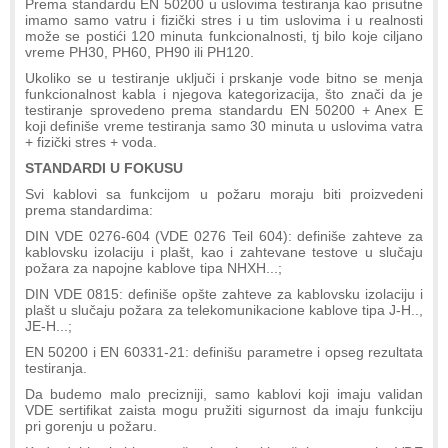
Prema standardu EN 50200 u uslovima testiranja kao prisutne
imamo samo vatru i fizički stres i u tim uslovima i u realnosti
može se postići 120 minuta funkcionalnosti, tj bilo koje ciljano
vreme PH30, PH60, PH90 ili PH120.
Ukoliko se u testiranje uključi i prskanje vode bitno se menja
funkcionalnost kabla i njegova kategorizacija, što znači da je
testiranje sprovedeno prema standardu EN 50200 + Anex E
koji definiše vreme testiranja samo 30 minuta u uslovima vatra
+ fizički stres + voda.
STANDARDI U FOKUSU
Svi kablovi sa funkcijom u požaru moraju biti proizvedeni
prema standardima:
DIN VDE 0276-604 (VDE 0276 Teil 604): definiše zahteve za
kablovsku izolaciju i plašt, kao i zahtevane testove u slučaju
požara za napojne kablove tipa NHXH...;
DIN VDE 0815: definiše opšte zahteve za kablovsku izolaciju i
plašt u slučaju požara za telekomunikacione kablove tipa J-H..,
JE-H...;
EN 50200 i EN 60331-21: definišu parametre i opseg rezultata
testiranja.
Da budemo malo precizniji, samo kablovi koji imaju validan
VDE sertifikat zaista mogu pružiti sigurnost da imaju funkciju
pri gorenju u požaru.