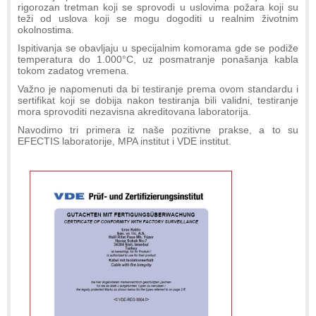
rigorozan tretman koji se sprovodi u uslovima požara koji su
teži od uslova koji se mogu dogoditi u realnim životnim
okolnostima.
Ispitivanja se obavljaju u specijalnim komorama gde se podiže
temperatura do 1.000°C, uz posmatranje ponašanja kabla
tokom zadatog vremena.
Važno je napomenuti da bi testiranje prema ovom standardu i
sertifikat koji se dobija nakon testiranja bili validni, testiranje
mora sprovoditi nezavisna akreditovana laboratorija.
Navodimo tri primera iz naše pozitivne prakse, a to su
EFECTIS laboratorije, MPA institut i VDE institut.