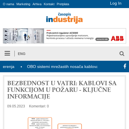
Log In
O nama
Marketing
Arhiva
Kontakt
Pretplata
ENG
OBO sistemi mrežastih nosača kablova
Novi zakon o indust
BEZBEDNOST U VATRI: KABLOVI SA
FUNKCIJOM U POŽARU - KLJUČNE
INFORMACIJE
09.05.2023
Komentari: 0