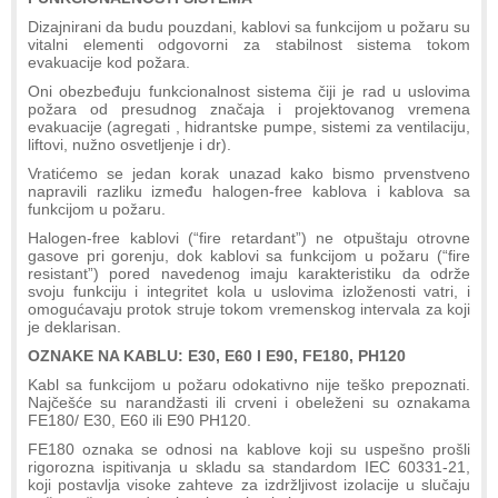
Dizajnirani da budu pouzdani, kablovi sa funkcijom u požaru su
vitalni elementi odgovorni za stabilnost sistema tokom
evakuacije kod požara.
Oni obezbeđuju funkcionalnost sistema čiji je rad u uslovima
požara od presudnog značaja i projektovanog vremena
evakuacije (agregati , hidrantske pumpe, sistemi za ventilaciju,
liftovi, nužno osvetljenje i dr).
Vratićemo se jedan korak unazad kako bismo prvenstveno
napravili razliku između halogen-free kablova i kablova sa
funkcijom u požaru.
Halogen-free kablovi (“fire retardant”) ne otpuštaju otrovne
gasove pri gorenju, dok kablovi sa funkcijom u požaru (“fire
resistant”) pored navedenog imaju karakteristiku da održe
svoju funkciju i integritet kola u uslovima izloženosti vatri, i
omogućavaju protok struje tokom vremenskog intervala za koji
je deklarisan.
OZNAKE NA KABLU: E30, E60 I E90, FE180, PH120
Kabl sa funkcijom u požaru odokativno nije teško prepoznati.
Najčešće su narandžasti ili crveni i obeleženi su oznakama
FE180/ E30, E60 ili E90 PH120.
FE180 oznaka se odnosi na kablove koji su uspešno prošli
rigorozna ispitivanja u skladu sa standardom IEC 60331-21,
koji postavlja visoke zahteve za izdržljivost izolacije u slučaju