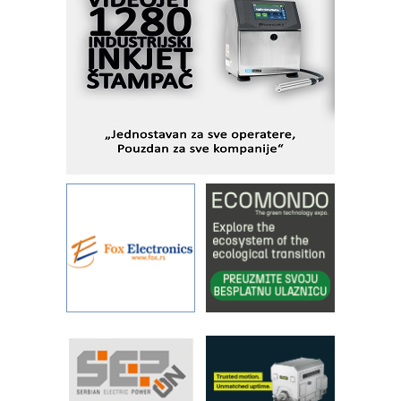
industrijsku automatizaciju
pionirskimmobile operator PANEL-OM
Fleksibilno stezanje i brzo
podešavanje u proizvodnji prototipova
KIP KOP – napredna rešenja za
savremene industrijske i logističke
objekte
Alba d.o.o. – 35 godina preciznosti u
metrologiji i pametnim dozirnim
rešenjima
IBeRTIM - oprema za ispitivanje
kontrole kvaliteta
STAUFF – Komponente koje
povećavaju pouzdanost hidrauličkih
sistema
YAMADA pumpe – japanska
pouzdanost u transferu fluida
Filtration Group Industrial – Napredna
rešenja za filtraciju u hidrauličkim i
procesnim sistemima