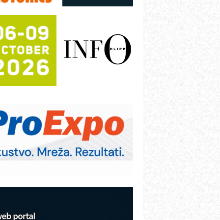
utomatizaciju
fikasno upravljanje energijom
utomatizacija pakovanja · Display
Shelf-Ready) omotnice
otpuna efikasnost bez složenih
istema
rajna oznaka kao dugoročna korist
ezbednost na prvom mestu!
B BLUMENAUER - više od 40 godina
overenja u industriji
rt Utopia Studio – vizuelne priče
ndustrije i biznisa
itutoyo Crysta-Apex V PLUS: Nova
ra CNC merenja
BO sistemi mrežastih nosača kablova
roizvodnja iC7 Hybrid 1500 VDC
režnog pretvarača sa tečnim
lađenjem