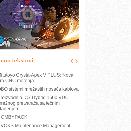
utomatizacija pakovanja · Display
Shelf-Ready) omotnice
otpuna efikasnost bez složenih
istema
rajna oznaka kao dugoročna korist
ezbednost na prvom mestu!
B BLUMENAUER - više od 40 godina
overenja u industriji
omo tekstovi
rt Utopia Studio – vizuelne priče
ndustrije i biznisa
itutoyo Crysta-Apex V PLUS: Nova
ra CNC merenja
BO sistemi mrežastih nosača kablova
roizvodnja iC7 Hybrid 1500 VDC
režnog pretvarača sa tečnim
lađenjem
COMBYPACK
VOKS Maintenance Management