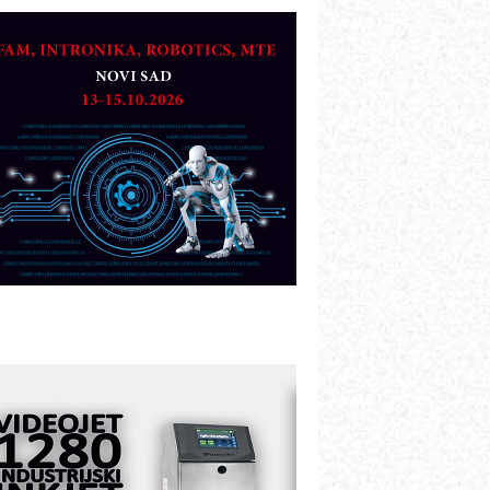
OSA i SCHUNK podižu proizvodnju
a viši nivo
etekcija različitih oblika
AREX - Lim i mašine za savremena
ešenja
arcom-plast d.o.o.- vaš pouzdan
artner
TO - Prilagodite svoju toplinsku
bradu!
azvoj asortimanskog pravca MINI-
PLC AKYTEC
UKOM: Svetski standard metrologije
ostupan u Srbiji
OTOMAN – NEXT-Robotika vođena
eštačkom inteligencijom
.SAFE MOBILE revolucioniše
ndustrijsku automatizaciju
ionirskimmobile operator PANEL-OM
leksibilno stezanje i brzo