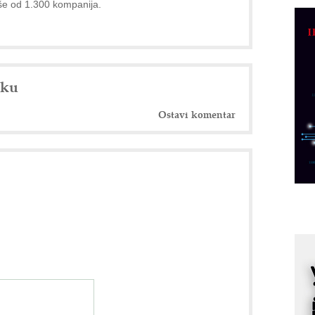
še od 1.300 kompanija.
R
n
D
M
r
nku
M
p
Ostavi komentar
C
o
R
A
d
M
v
I
i
p
F