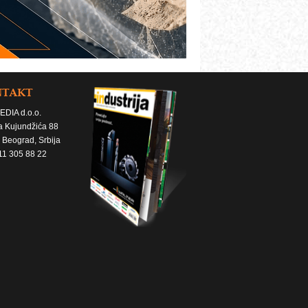
NTAKT
EDIA d.o.o.
a Kujundžića 88
 Beograd, Srbija
11 305 88 22