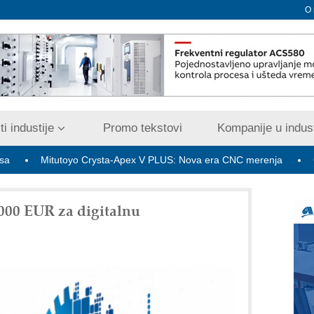
O
i industije
Promo tekstovi
Kompanije u indust
itutoyo Crysta-Apex V PLUS: Nova era CNC merenja
OBO sistem
000 EUR za digitalnu