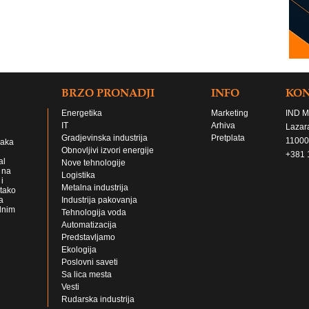
BRZO PRONADJI
INFO
KO
Energetika
Marketing
IND M
IT
Arhiva
Lazar
Gradjevinska industrija
Pretplata
11000
jaka
Obnovljivi izvori energije
+381 
al
Nove tehnologije
 na
Logistika
i
Metalna industrija
 tako
a
Industrija pakovanja
lnim
Tehnologija voda
Automatizacija
Predstavljamo
Ekologija
Poslovni saveti
Sa lica mesta
Vesti
Rudarska industrija