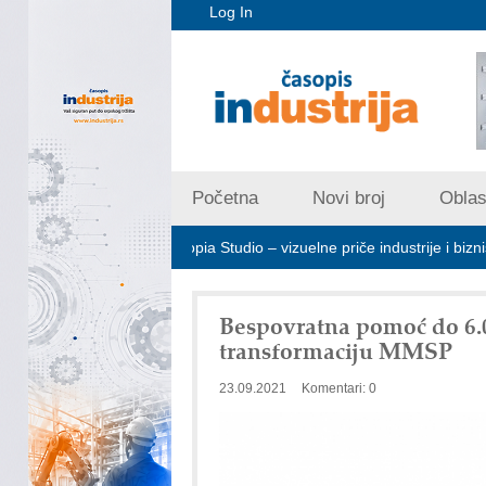
Log In
Početna
Novi broj
Oblast
bote
Art Utopia Studio – vizuelne priče industrije i biznisa
M
Bespovratna pomoć do 6.
transformaciju MMSP
23.09.2021
Komentari: 0