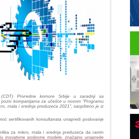
u (CDT) Privredne komore Srbije u saradnji sa
vni poziv kompanijama za učešće u novom "Programu
ikro, mala i srednja preduzeća 2021", saopšteno je iz
ć sertifikovanih konsultanata unapredi poslovanje
.
 prilika za mikro, mala i srednja preduzeća da ranim
edu inovativne poslovne modele, značajno unaprede