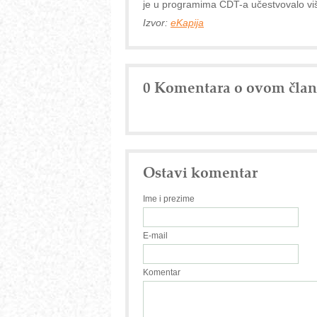
je u programima CDT-a učestvovalo vi
Izvor:
eKapija
0 Komentara o ovom čla
Ostavi komentar
Ime i prezime
E-mail
Komentar