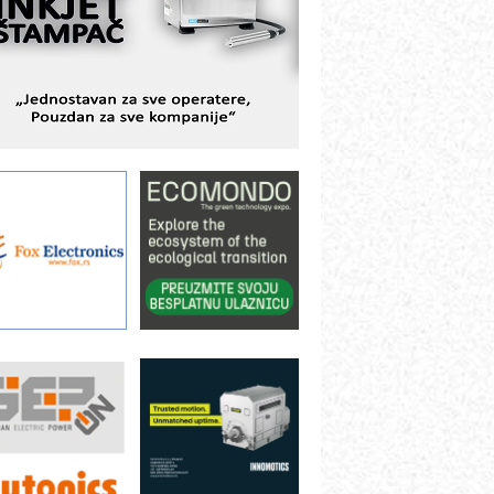
odešavanje u proizvodnji prototipova
IP KOP – napredna rešenja za
avremene industrijske i logističke
bjekte
lba d.o.o. – 35 godina preciznosti u
etrologiji i pametnim dozirnim
ešenjima
BeRTIM - oprema za ispitivanje
ontrole kvaliteta
TAUFF – Komponente koje
ovećavaju pouzdanost hidrauličkih
istema
AMADA pumpe – japanska
ouzdanost u transferu fluida
iltration Group Industrial – Napredna
ešenja za filtraciju u hidrauličkim i
rocesnim sistemima
ILINEX kompanije Rittal
ANUC: Najbolje za vašu pametnu