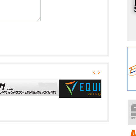
p
K
s
o
A
m
r
I
k
S
p
s
Y
p
F
r
p
R
F