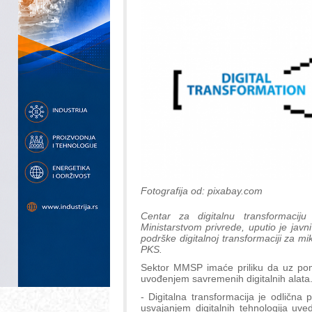
Fotografija od: pixabay.com
Centar za digitalnu transformacij
Ministarstvom privrede, uputio je ja
podrške digitalnoj transformaciji za m
PKS.
Sektor MMSP imaće priliku da uz pomo
uvođenjem savremenih digitalnih alata
- Digitalna transformacija je odlična
usvajanjem digitalnih tehnologija uv