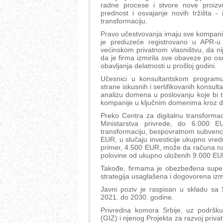
radne procese i stvore nove proizvo
prednost i osvajanje novih tržišta - 
transformaciju.
Pravo učestvovanja imaju sve kompanij
je preduzeće registrovano u APR-u
većinskom privatnom vlasništvu, da nije
da je firma izmirila sve obaveze po os
obavljanja delatnosti u prošloj godini.
Učesnici u konsultantskom programu
strane iskusnih i sertifikovanih konsult
analizu domena u poslovanju koje bi tre
kompanije u ključnim domenima kroz di
Preko Centra za digitalnu transforma
Ministarstva privrede, do 6.000 E
transformaciju, bespovratnom subvenci
EUR, u slučaju investicije ukupno vr
primer, 4.500 EUR, može da računa na
polovine od ukupno uloženih 9.000 EU
Takođe, firmama je obezbeđena superv
strategija usaglašena i dogovorena iz
Javni poziv je raspisan u skladu sa S
2021. do 2030. godine.
Privredna komora Srbije, uz podrš
(GIZ) i njenog Projekta za razvoj priv