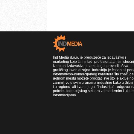
Ind Media d.o.o. je preduzeće za izdavaštvo i
marketing koje čini mlad, profesionalan tim stručn
iz oblasi izdavaštva, marketinga, prevodilaštva,
grafičkog i web dizajna. Industrija je časopis i port
informativno-komercijalnog karaktera što znači da
jednom mestu možete pročitati sve što je aktuelno 
zanimljivo u svim granama industrije kako u Srbiji
i u regionu, ali i van njega. "Industrija" - odgovor n
potrebu industrijskog sektora za modernim i aktue
informacijama.