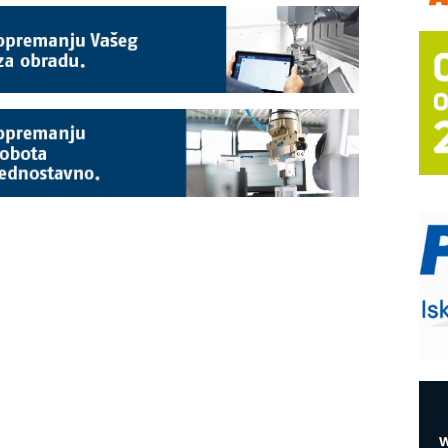
a
E
A
(
P
s
T
B
I
p
A
i
M
e
O
P
m
h