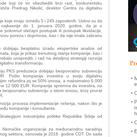
A
de koji će im obezbediti brzi rast, konkurentsku
(
ističe Predrag Nikolić, direktor Centra za digitalnu
P
e koje imaju između 5 i 249 zaposlenih. Uslovi su da
s
 najkasnije do 1. januara 2020. godine, da je u
 pokrenut stečajni postupak ili postupak likvidacije,
T
novu poreza i doprinosa, kao i da nije imala zabranu
B
 dobijaju besplatnu izradu ekspertske analize od
I
anata, koja je prikaz trenutnog stanja kompanije, kao i
p
balo unaprediti, i rad na detaljnoj strategiji razvoja
Pr
gitalnu transformaciju.
A
i
ciju PKS preduzeća dobijaju bespovratnu subvenciju
UR. Pošto kompanija investira u svoju digitalnu
M
jim refundira joj se 50% iznosa, a maksimalno 6.000
e
edne 12.000 EUR. Kompanija spremna da investira, na
 bespovratnu subvenciju u istom iznosu, kroz povrat
O
R.
P
izija procesa implementacije rešenja, nakon što je
m
među kompanije i konsultanta.
h
trategijom industrijske politike Republike Srbije od
ku Nemačke organizacije za međunarodnu saradnju
E
atnog sektora, osnovala je 2018. godine CDT. Do sada