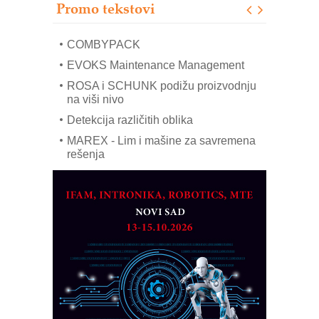
Promo tekstovi
mrežnog pretvarača sa tečnim
hlađenjem
COMBYPACK
EVOKS Maintenance Management
ROSA i SCHUNK podižu proizvodnju
na viši nivo
Detekcija različitih oblika
MAREX - Lim i mašine za savremena
rešenja
Marcom-plast d.o.o.- vaš pouzdan
partner
CTO - Prilagodite svoju toplinsku
obradu!
Razvoj asortimanskog pravca MINI-
PLC AKYTEC
AUKOM: Svetski standard metrologije
dostupan u Srbiji
MOTOMAN – NEXT-Robotika vođena