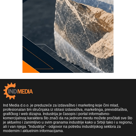
Ind Media d.o.o. je preduzeće za izdavaštvo i marketing koje čini mlad,
profesionalan tim stručnjaka iz oblasi izdavaštva, marketinga, prevodilaštva,
grafičkog i web dizajna. Industrija je časopis i portal informativno-
komercijalnog karaktera što znači da na jednom mestu možete pročitati sve što
je aktuelno i zanimljivo u svim granama industrije kako u Srbiji tako i u regionu,
ali i van njega. "Industrija" - odgovor na potrebu industrijskog sektora za
modernim i aktuelnim informacijama.