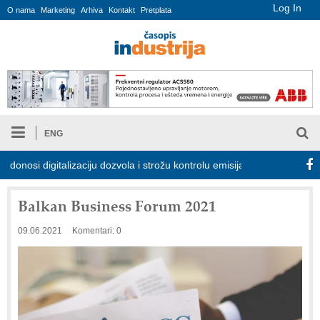
Log In
O nama
Marketing
Arhiva
Kontakt
Pretplata
ENG
i digitalizaciju dozvola i strožu kontrolu emisija
Proizvodnja iC
Balkan Business Forum 2021
09.06.2021
Komentari: 0