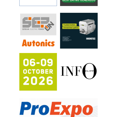
Filtration Group Industrial – Napredna
rešenja za filtraciju u hidrauličkim i
procesnim sistemima
RILINEX kompanije Rittal
FANUC: Najbolje za vašu pametnu
automatizaciju
Efikasno upravljanje energijom
Automatizacija pakovanja · Display
(Shelf-Ready) omotnice
Potpuna efikasnost bez složenih
sistema
Trajna oznaka kao dugoročna korist
Bezbednost na prvom mestu!
IB BLUMENAUER - više od 40 godina
poverenja u industriji
RMQ-TITAN ADVANCED INDICATOR
– Pametna signalizacija za efikasnije
upravljanje mašinama
Sigurnije ispitivanje transformatora u