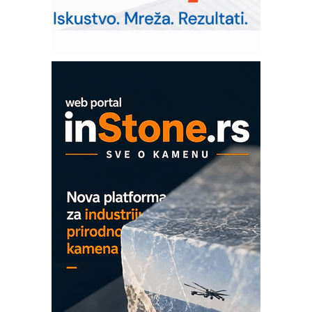
solarnim elektranama i vetroparkovima
Pranje točkova na gradilištu- standard
modernog i odgovornog građenja
Proizvodnja iC7 Hybrid 1500 VDC
mrežnog pretvarača sa tečnim
hlađenjem
COMBYPACK
EVOKS Maintenance Management
ROSA i SCHUNK podižu proizvodnju
na viši nivo
Detekcija različitih oblika