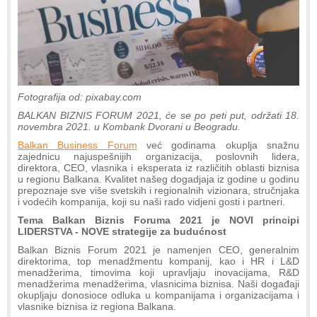
Fotografija od: pixabay.com
BALKAN BIZNIS FORUM 2021, će se po peti put, održati 18.
novembra 2021. u Kombank Dvorani u Beogradu.
Balkan Business Forum
već godinama okuplja snažnu
zajednicu najuspešnijih organizacija, poslovnih lidera,
direktora, CEO, vlasnika i eksperata iz različitih oblasti biznisa
u regionu Balkana. Kvalitet našeg dogadjaja iz godine u godinu
prepoznaje sve više svetskih i regionalnih vizionara, stručnjaka
i vodećih kompanija, koji su naši rado vidjeni gosti i partneri.
Tema Balkan Biznis Foruma 2021 je NOVI principi
LIDERSTVA - NOVE strategije za budućnost
Balkan Biznis Forum 2021 je namenjen CEO, generalnim
direktorima, top menadžmentu kompanij, kao i HR i L&D
menadžerima, timovima koji upravljaju inovacijama, R&D
menadžerima menadžerima, vlasnicima biznisa. Naši događaji
okupljaju donosioce odluka u kompanijama i organizacijama i
vlasnike biznisa iz regiona Balkana.