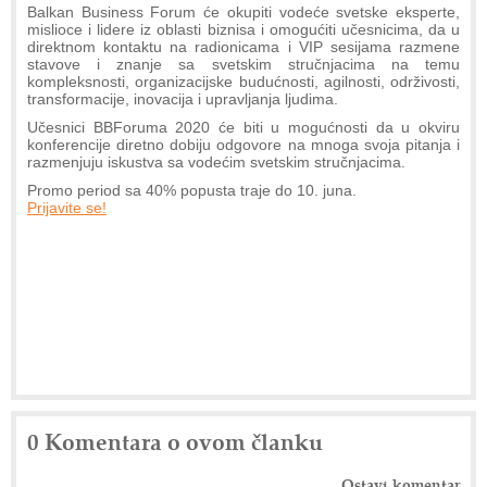
Balkan Business Forum će okupiti vodeće svetske eksperte,
mislioce i lidere iz oblasti biznisa i omogućiti učesnicima, da u
direktnom kontaktu na radionicama i VIP sesijama razmene
stavove i znanje sa svetskim stručnjacima na temu
kompleksnosti, organizacijske budućnosti, agilnosti, održivosti,
transformacije, inovacija i upravljanja ljudima.
Učesnici BBForuma 2020 će biti u mogućnosti da u okviru
konferencije diretno dobiju odgovore na mnoga svoja pitanja i
razmenjuju iskustva sa vodećim svetskim stručnjacima.
Promo period sa 40% popusta traje do 10. juna.
Prijavite se!
0 Komentara o ovom članku
Ostavi komentar