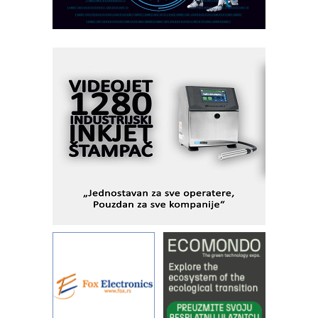
veštačkom inteligencijom
I.SAFE MOBILE revolucioniše
industrijsku automatizaciju
pionirskimmobile operator PANEL-OM
Fleksibilno stezanje i brzo
podešavanje u proizvodnji prototipova
KIP KOP – napredna rešenja za
savremene industrijske i logističke
objekte
Alba d.o.o. – 35 godina preciznosti u
metrologiji i pametnim dozirnim
rešenjima
IBeRTIM - oprema za ispitivanje
kontrole kvaliteta
STAUFF – Komponente koje
povećavaju pouzdanost hidrauličkih
sistema
YAMADA pumpe – japanska
pouzdanost u transferu fluida