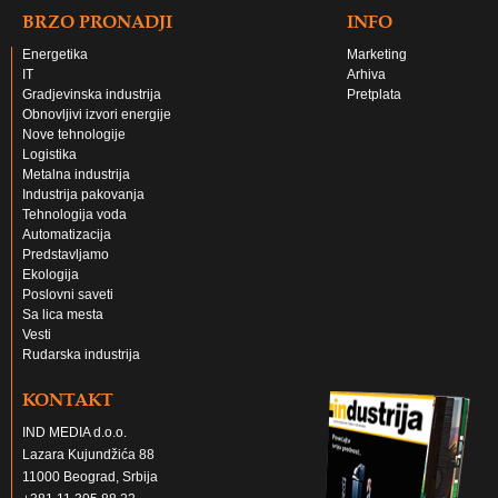
BRZO PRONADJI
INFO
Energetika
Marketing
IT
Arhiva
Gradjevinska industrija
Pretplata
Obnovljivi izvori energije
Nove tehnologije
Logistika
Metalna industrija
Industrija pakovanja
Tehnologija voda
Automatizacija
Predstavljamo
Ekologija
Poslovni saveti
Sa lica mesta
Vesti
Rudarska industrija
KONTAKT
IND MEDIA d.o.o.
Lazara Kujundžića 88
11000 Beograd, Srbija