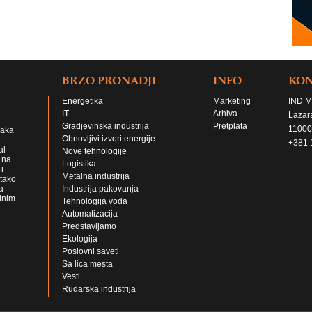
BRZO PRONADJI
INFO
KO
Energetika
Marketing
IND M
IT
Arhiva
Lazar
Gradjevinska industrija
Pretplata
11000
jaka
Obnovljivi izvori energije
+381 
al
Nove tehnologije
 na
Logistika
i
Metalna industrija
 tako
a
Industrija pakovanja
lnim
Tehnologija voda
Automatizacija
Predstavljamo
Ekologija
Poslovni saveti
Sa lica mesta
Vesti
Rudarska industrija