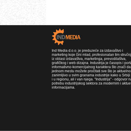
Ind Media d.o.o. je preduzeće za izdavaštvo i
marketing koje čini mlad, profesionalan tim stručn
iz oblasi izdavaštva, marketinga, prevodilaštva,
grafičkog i web dizajna. Industrija je časopis i port
informativno-komercijalnog karaktera što znači da
jednom mestu možete pročitati sve što je aktuelno 
zanimljivo u svim granama industrije kako u Srbiji
i u regionu, ali i van njega. "Industrija" - odgovor n
potrebu industrijskog sektora za modernim i aktue
informacijama.