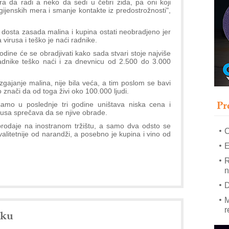
 da radi a neko da sedi u četiri zida, pa oni koji
ijenskih mera i smanje kontakte iz predostrožnosti",
–
dosta zasada malina i kupina ostati neobradjeno jer
u
virusa i teško je naći radnike.
S
ine će se obradjivati kako sada stvari stoje najviše
s
dnike teško naći i za dnevnicu od 2.500 do 3.000
P
m
zgajanje malina, nije bila veća, a tim poslom se bavi
znači da od toga živi oko 100.000 ljudi.
P
Pr
amo u poslednje tri godine uništava niska cena i
m
rusa sprečava da se njive obrade.
h
rodaje na inostranom tržištu, a samo dva odsto se
litetnije od narandži, a posebno je kupina i vino od
E
R
n
D
M
r
nku
M