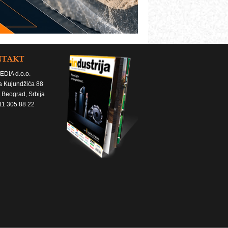
NTAKT
EDIA d.o.o.
a Kujundžića 88
 Beograd, Srbija
11 305 88 22