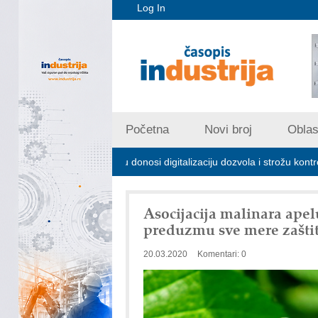
Log In
Početna
Novi broj
Oblast
skom zagađivanju donosi digitalizaciju dozvola i strožu kontrolu emisija
Asocijacija malinara ape
preduzmu sve mere zašti
20.03.2020
Komentari: 0