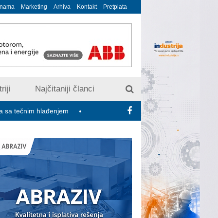
 nama
Marketing
Arhiva
Kontakt
Pretplata
riji
Najčitaniji članci
m hlađenjem
Minimalac 2027: Sindikati traže veće povećanje