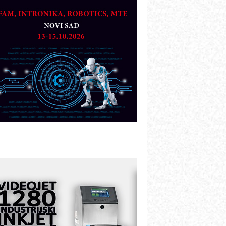
artner
TO - Prilagodite svoju toplinsku
bradu!
azvoj asortimanskog pravca MINI-
PLC AKYTEC
UKOM: Svetski standard metrologije
ostupan u Srbiji
OTOMAN – NEXT-Robotika vođena
eštačkom inteligencijom
.SAFE MOBILE revolucioniše
ndustrijsku automatizaciju
ionirskimmobile operator PANEL-OM
leksibilno stezanje i brzo
odešavanje u proizvodnji prototipova
IP KOP – napredna rešenja za
avremene industrijske i logističke
bjekte
lba d.o.o. – 35 godina preciznosti u
etrologiji i pametnim dozirnim