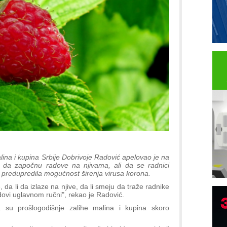
lina i kupina Srbije Dobrivoje Radović apelovao je na
će da započnu radove na njivama, ali da se radnici
e predupredila mogućnost širenja virusa korona.
, da li da izlaze na njive, da li smeju da traže radnike
radovi uglavnom ručni", rekao je Radović.
B
su prošlogodišnje zalihe malina i kupina skoro
I
p