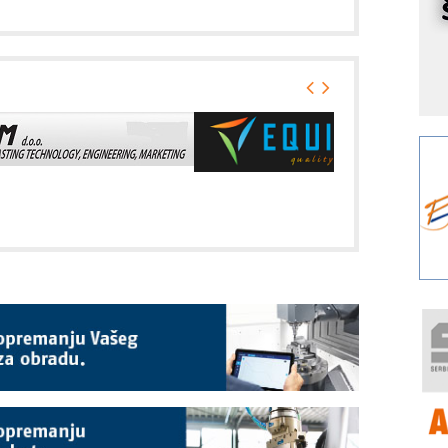
r
I
k
S
p
s
Y
p
F
r
p
R
F
a
E
A
(
P
s