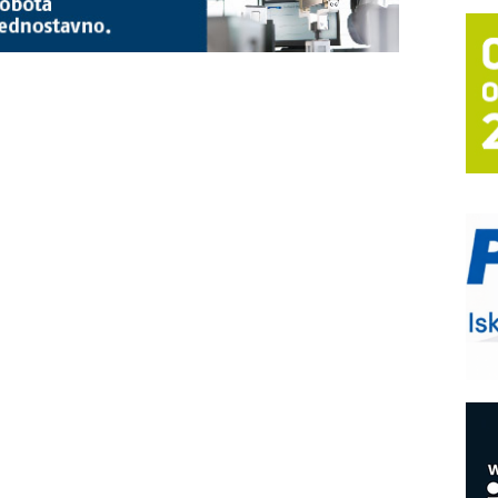
T
B
I
p
–
u
S
s
P
m
P
m
h
E
R
n