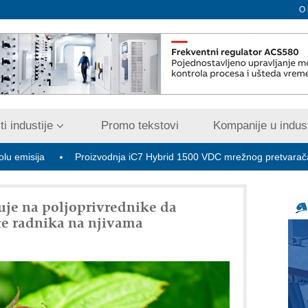
O
i industije
Promo tekstovi
Kompanije u indust
Proizvodnja iC7 Hybrid 1500 VDC mrežnog pretvarača sa tečni
luje na poljoprivrednike da
te radnika na njivama