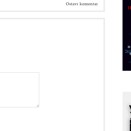
p
Ostavi komentar
C
o
R
A
d
M
v
I
i
p
F
p
K
s
o
A
m