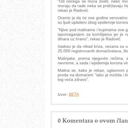
"Od nečega se mora živeti, neko mora
moraju da rade neka se pridržavaju hig
rekao je Radović.
Ocenio je da će ove godine verovatno 
su ljudi uplašeni zbog epidemije korona 
"Njive pod malinama i kupinama ove god
ispomaganjem sa komšijama jer je ra
dinara uz hranu", rekao je Radović.
Istakao je da nikad kriza, vezana za u
25.000 registrovanih domaćinstava, što 
Malinjake, prema njegovim rečima, s
nevreme, a sada i epidemija korona vi
Malina se, kako je rekao, uglavnom p
proda na domaćem "iako je možda i kva
tog voća zdravo".
Izvor:
BETA
0 Komentara o ovom čla