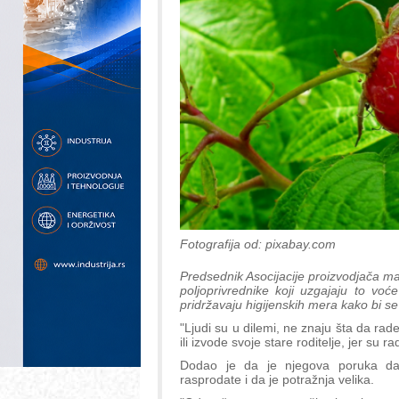
Fotografija od: pixabay.com
Predsednik Asocijacije proizvodjača ma
poljoprivrednike koji uzgajaju to vo
pridržavaju higijenskih mera kako bi s
"Ljudi su u dilemi, ne znaju šta da rade
ili izvode svoje stare roditelje, jer su 
Dodao je da je njegova poruka da 
rasprodate i da je potražnja velika.