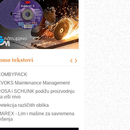
RMQ-TITAN ADVANCED INDICATOR
 Pametna signalizacija za efikasnije
pravljanje mašinama
igurnije ispitivanje transformatora u
olarnim elektranama i vetroparkovima
ranje točkova na gradilištu- standard
odernog i odgovornog građenja
roizvodnja iC7 Hybrid 1500 VDC
omo tekstovi
režnog pretvarača sa tečnim
lađenjem
COMBYPACK
VOKS Maintenance Management
OSA i SCHUNK podižu proizvodnju
a viši nivo
etekcija različitih oblika
AREX - Lim i mašine za savremena
ešenja
arcom-plast d.o.o.- vaš pouzdan