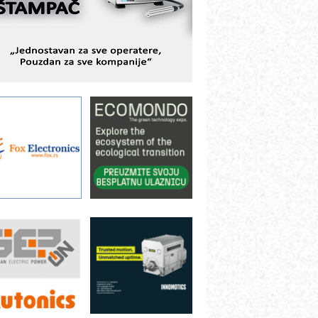
ešenjima
BeRTIM - oprema za ispitivanje
ontrole kvaliteta
TAUFF – Komponente koje
ovećavaju pouzdanost hidrauličkih
istema
AMADA pumpe – japanska
ouzdanost u transferu fluida
iltration Group Industrial – Napredna
ešenja za filtraciju u hidrauličkim i
rocesnim sistemima
ILINEX kompanije Rittal
ANUC: Najbolje za vašu pametnu
utomatizaciju
fikasno upravljanje energijom
utomatizacija pakovanja · Display
Shelf-Ready) omotnice
otpuna efikasnost bez složenih
istema