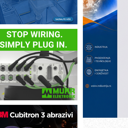
ezbednost na prvom mestu!
B BLUMENAUER - više od 40 godina
overenja u industriji