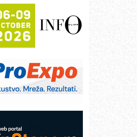
rajna oznaka kao dugoročna korist
ezbednost na prvom mestu!
B BLUMENAUER - više od 40 godina
overenja u industriji
RMQ-TITAN ADVANCED INDICATOR
 Pametna signalizacija za efikasnije
pravljanje mašinama
igurnije ispitivanje transformatora u
olarnim elektranama i vetroparkovima
ranje točkova na gradilištu- standard
odernog i odgovornog građenja
roizvodnja iC7 Hybrid 1500 VDC
režnog pretvarača sa tečnim
lađenjem
COMBYPACK
VOKS Maintenance Management
OSA i SCHUNK podižu proizvodnju
a viši nivo