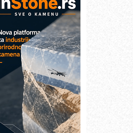
etekcija različitih oblika