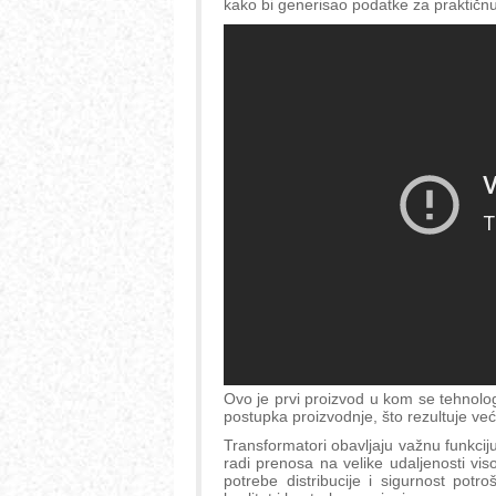
kako bi generisao podatke za praktičn
Ovo je prvi proizvod u kom se tehnolog
postupka proizvodnje, što rezultuje v
Transformatori obavljaju važnu funkci
radi prenosa na velike udaljenosti v
potrebe distribucije i sigurnost pot