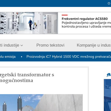
O
i industije
Promo tekstovi
Kompanije u indust
Proizvodnja iC7 Hybrid 1500 VDC mrežnog pretvarača sa tečnim
rgetski transformator s
 mogućnostima