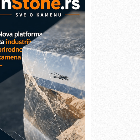
etekcija različitih oblika