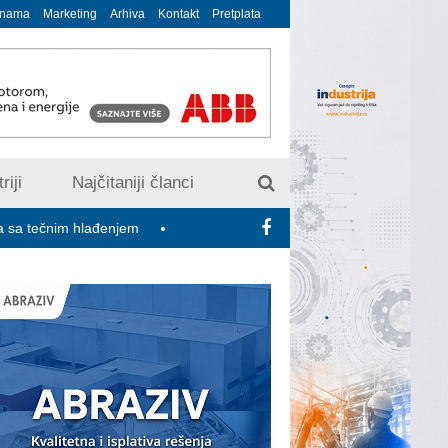
 nama
Marketing
Arhiva
Kontakt
Pretplata
riji
Najčitaniji članci
 hlađenjem
Minimalac 2027: Sindikati traže veće povećanje