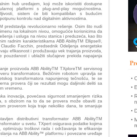
talnim hub uređajem, koji može iskoristiti dostupne
larnoj platformi s plug-and-play mogućnostima.
dljivosti, sistem će biti kompatibilan s budućim
–
 potpunu kontrolu nad digitalnim aktivnostima.
u
TM predstavlja revolucionarno rešenje. Osim što nudi
S
 primenu na lokalnom nivou, omogućiće korisnicima da
s
 rešenja i usluga na nivou stanica i preduzeća, kao što
rnim radnim karakteristikama ABB AbilityTM Ellipse®,
P
je Claudio Facchin, predsednik Odeljenja energetske
m
aju efikasnost i produžavaju vek trajanja proizvoda,
 pouzdanost i ublažiti slučajeve prekida napajanja
P
Pr
m
ljanje proizvoda ABB AbilityTM TXploreTM servisnog
h
overu transformatora. Bežičnim robotom upravlja se
getskog transformatora napunjenog tečnošću, te se
erna provera čiji se rezultati mogu daljinski deliti sa
E
nom vremenu.
R
tska inovacija, povećava sigurnost smanjenjem rizika
a, s obzirom na to da se provera može obaviti za
n
nom proverom koja traje nekoliko dana, te smanjuje
D
vljen distributivni transformator ABB AbilityTM
M
transformator u svetu. TXpert osigurava podatke kojima
r
ptimizuju troškovi rada i održavanja te efikasnije
oslanja na ABB Ability™ platformu i povezane uređaje
M