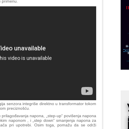
u primenu.
p
C
o
R
A
d
M
v
I
i
p
F
p
K
ija senzora integriše direktno u transformator tokom
s
ećom preciznošću.
o
ju prilagođavanja napona, „step-up“ povišenja napona
A
isokim naponom , i „step down“ smanjenja napona za
m
rošača pri upotrebi. Osim toga, pomažu da se održi