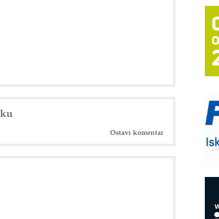
T
B
I
p
–
u
S
s
nku
P
m
Ostavi komentar
P
m
h
E
R
n