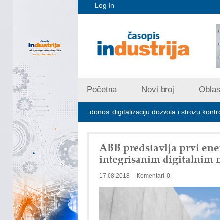
Log In
Početna
Novi broj
Oblast
kom zagađivanju donosi digitalizaciju dozvola i strožu kontrolu emisija
ABB predstavlja prvi ene
integrisanim digitalnim
17.08.2018
Komentari: 0