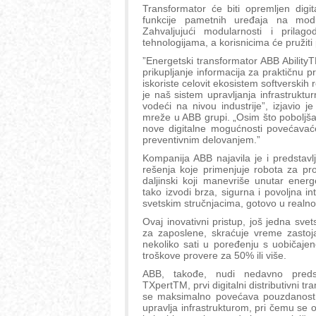
Transformator će biti opremljen digi
funkcije pametnih uređaja na modu
Zahvaljujući modularnosti i prilago
tehnologijama, a korisnicima će pružiti
”Energetski transformator ABB Ability
prikupljanje informacija za praktičnu
iskoriste celovit ekosistem softverskih
je naš sistem upravljanja infrastruktu
vodeći na nivou industrije”, izjavio 
mreže u ABB grupi. „Osim što poboljšav
nove digitalne mogućnosti povećavaće
preventivnim delovanjem.”
Kompanija ABB najavila je i predstav
rešenja koje primenjuje robota za pr
daljinski koji manevriše unutar ener
tako izvodi brza, sigurna i povoljna int
svetskim stručnjacima, gotovo u real
Ovaj inovativni pristup, još jedna sve
za zaposlene, skraćuje vreme zastoj
nekoliko sati u poređenju s uobičaje
troškove provere za 50% ili više.
ABB, takođe, nudi nedavno predsta
TXpertTM, prvi digitalni distributivni 
se maksimalno povećava pouzdanost, o
upravlja infrastrukturom, pri čemu se 