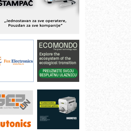
ešenjima
BeRTIM - oprema za ispitivanje
ontrole kvaliteta
TAUFF – Komponente koje
ovećavaju pouzdanost hidrauličkih
istema
AMADA pumpe – japanska
ouzdanost u transferu fluida
iltration Group Industrial – Napredna
ešenja za filtraciju u hidrauličkim i
rocesnim sistemima
ILINEX kompanije Rittal
ANUC: Najbolje za vašu pametnu
utomatizaciju
fikasno upravljanje energijom
utomatizacija pakovanja · Display
Shelf-Ready) omotnice
otpuna efikasnost bez složenih
istema