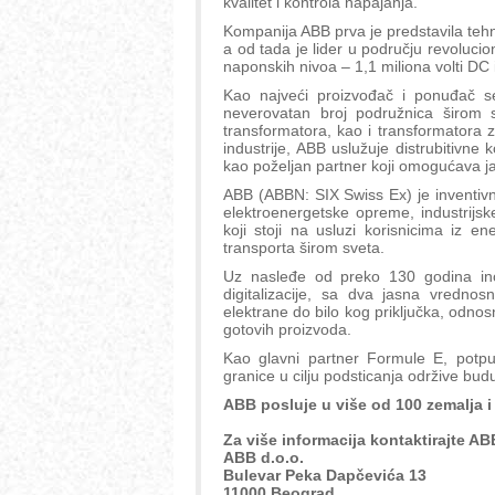
kvalitet i kontrola napajanja.
Kompanija ABB prva je predstavila teh
a od tada je lider u području revolucion
naponskih nivoa – 1,1 miliona volti DC i
Kao najveći proizvođač i ponuđač s
neverovatan broj podružnica širom sv
transformatora, kao i transformatora 
industrije, ABB uslužuje distrubitivne 
kao poželjan partner koji omogućava jač
ABB (ABBN: SIX Swiss Ex) je inventivni
elektroenergetske opreme, industrijsk
koji stoji na usluzi korisnicima iz ene
transporta širom sveta.
Uz nasleđe od preko 130 godina inov
digitalizacije, sa dva jasna vrednosn
elektrane do bilo kog priključka, odnos
gotovih proizvoda.
Kao glavni partner Formule E, potp
granice u cilju podsticanja održive bud
ABB posluje u više od 100 zemalja i
Za više informacija kontaktirajte ABB
ABB d.o.o.
Bulevar Peka Dapčevića 13
11000 Beograd