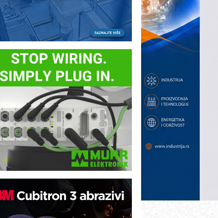
ezbednost na prvom mestu!
B BLUMENAUER - više od 40 godina
overenja u industriji