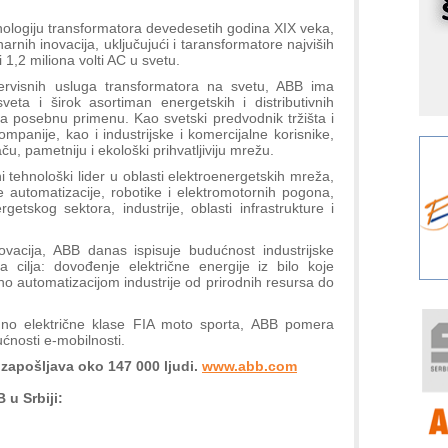
r
nologiju transformatora devedesetih godina XIX veka,
I
arnih inovacija, uključujući i taransformatore najviših
k
 1,2 miliona volti AC u svetu.
S
ervisnih usluga transformatora na svetu, ABB ima
p
eta i širok asortiman energetskih i distributivnih
za posebnu primenu. Kao svetski predvodnik tržišta i
s
kompanije, kao i industrijske i komercijalne korisnike,
Y
u, pametniju i ekološki prihvatljiviju mrežu.
p
 tehnološki lider u oblasti elektroenergetskih mreža,
e automatizacije, robotike i elektromotornih pogona,
F
rgetskog sektora, industrije, oblasti infrastrukture i
r
p
acija, ABB danas ispisuje budućnost industrijske
R
a cilja: dovođenje električne energije iz bilo koje
no automatizacijom industrije od prirodnih resursa do
F
a
uno električne klase FIA moto sporta, ABB pomera
E
ućnosti e-mobilnosti.
 zapošljava oko 147 000 ljudi.
www.abb.com
A
(
 u Srbiji:
P
s