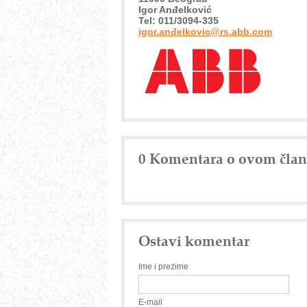
Igor Anđelković
Tel: 011/3094-335
igor.anđelkovic@rs.abb.com
0 Komentara o ovom čla
Ostavi komentar
Ime i prezime
E-mail