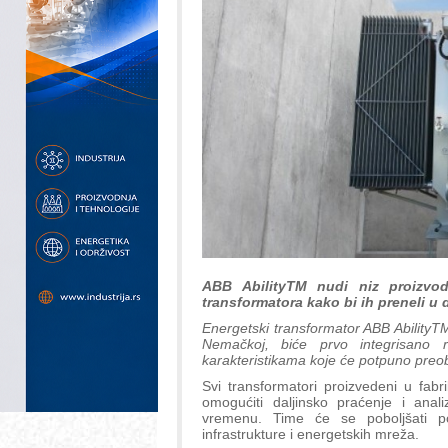
ABB AbilityTM nudi niz proizvod
transformatora kako bi ih preneli u 
Energetski transformator ABB Ability
Nemačkoj, biće prvo integrisano r
karakteristikama koje će potpuno preob
Svi transformatori proizvedeni u fab
omogućiti daljinsko praćenje i ana
vremenu. Time će se poboljšati po
infrastrukture i energetskih mreža.