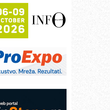
rajna oznaka kao dugoročna korist
ezbednost na prvom mestu!
B BLUMENAUER - više od 40 godina
overenja u industriji
RMQ-TITAN ADVANCED INDICATOR
 Pametna signalizacija za efikasnije
pravljanje mašinama
igurnije ispitivanje transformatora u
olarnim elektranama i vetroparkovima
ranje točkova na gradilištu- standard
odernog i odgovornog građenja
roizvodnja iC7 Hybrid 1500 VDC
režnog pretvarača sa tečnim
lađenjem
COMBYPACK
VOKS Maintenance Management
OSA i SCHUNK podižu proizvodnju
a viši nivo