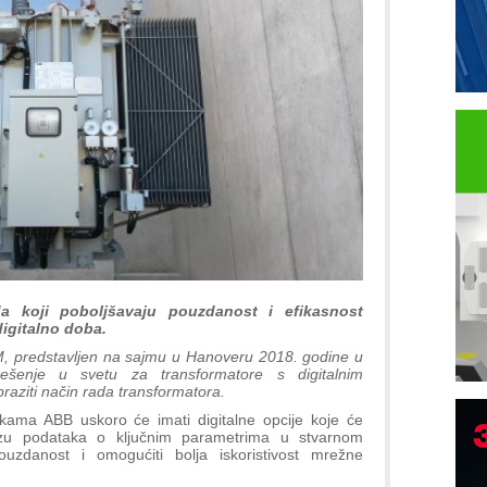
a koji poboljšavaju pouzdanost i efikasnost
digitalno doba.
TM, predstavljen na sajmu u Hanoveru 2018. godine u
ešenje u svetu za transformatore s digitalnim
raziti način rada transformatora.
rikama ABB uskoro će imati digitalne opcije koje će
B
lizu podataka o ključnim parametrima u stvarnom
uzdanost i omogućiti bolja iskoristivost mrežne
I
p