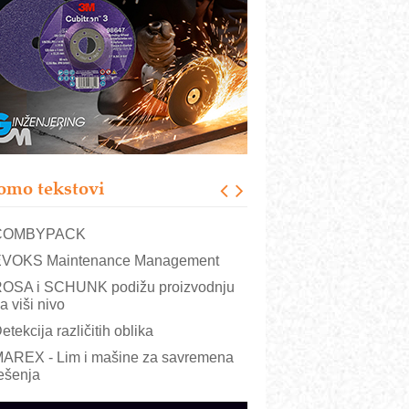
RMQ-TITAN ADVANCED INDICATOR
 Pametna signalizacija za efikasnije
pravljanje mašinama
igurnije ispitivanje transformatora u
olarnim elektranama i vetroparkovima
ranje točkova na gradilištu- standard
odernog i odgovornog građenja
roizvodnja iC7 Hybrid 1500 VDC
omo tekstovi
režnog pretvarača sa tečnim
lađenjem
COMBYPACK
VOKS Maintenance Management
OSA i SCHUNK podižu proizvodnju
a viši nivo
etekcija različitih oblika
AREX - Lim i mašine za savremena
ešenja
arcom-plast d.o.o.- vaš pouzdan