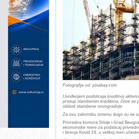
Fotografija od: pixabay.com
Uvođenjem podsticaja kreditnoj aktivno
pristup stambenim kreditima, čime se p
oblasti stambene novogradnje.
Za ovu zakonsku izmenu dugo su se zal
Privredna komora Srbije i Grad Beogra
ekonomske mere za podsticaj privredne 
i širenja Kovid 19, u velikoj meri učest