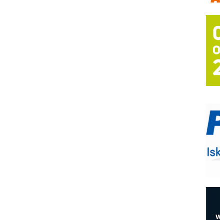
m
h
P
s
T
B
I
p
–
u
S
s
E
R
n
D