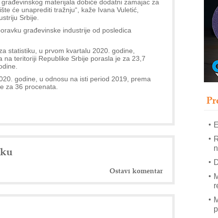
ja građevinskog materijala dobiće dodatni zamajac za
T
šte će unaprediti tražnju“, kaže Ivana Vuletić,
B
triju Srbije.
ravku građevinske industrije od posledica
I
p
statistiku, u prvom kvartalu 2020. godine,
na teritoriji Republike Srbije porasla je za 23,7
–
odine.
u
020. godine, u odnosu na isti period 2019, prema
je za 36 procenata.
S
s
Pr
E
R
n
nku
D
Ostavi komentar
M
r
M
p