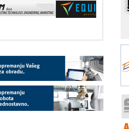
I
k
S
p
s
Y
p
F
r
p
A
i
R
F
a
E
A
(
P