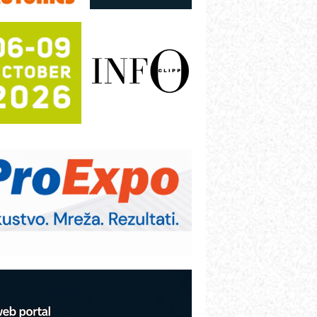
režnog pretvarača sa tečnim
lađenjem
otpuna efikasnost bez složenih
istema
rajna oznaka kao dugoročna korist
ezbednost na prvom mestu!
B BLUMENAUER - više od 40 godina
overenja u industriji
RMQ-TITAN ADVANCED INDICATOR
 Pametna signalizacija za efikasnije
pravljanje mašinama
igurnije ispitivanje transformatora u
olarnim elektranama i vetroparkovima
COMBYPACK
VOKS Maintenance Management
OSA i SCHUNK podižu proizvodnju
a viši nivo
etekcija različitih oblika