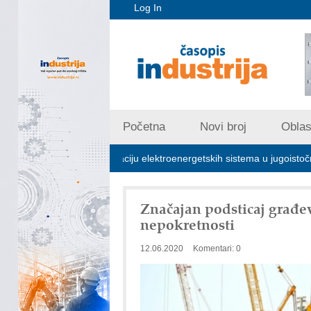
Log In
Početna
Novi broj
Oblast
ljučna za stabilizaciju elektroenergetskih sistema u jugoistočnoj Evropi
Značajan podsticaj građevi
nepokretnosti
12.06.2020
Komentari: 0