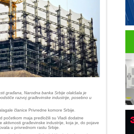
sti građana, Narodna banka Srbije olakšala je
odstiče razvoj građevinske industrije, posebno u
agale članice Privredne komore Srbije.
d početkom maja predložili su Vladi dodatne
aktivnosti građevinske industrije, koja je, do pojave
vovala u privrednom rastu Srbije.