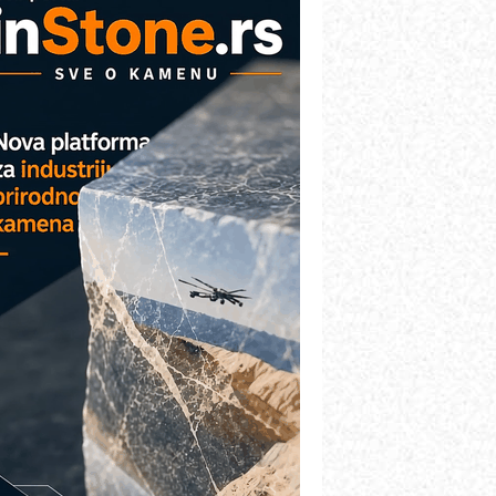
AREX - Lim i mašine za savremena
ešenja