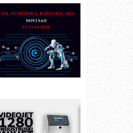
TO - Prilagodite svoju toplinsku
bradu!
azvoj asortimanskog pravca MINI-
PLC AKYTEC
UKOM: Svetski standard metrologije
ostupan u Srbiji
OTOMAN – NEXT-Robotika vođena
eštačkom inteligencijom
.SAFE MOBILE revolucioniše
ndustrijsku automatizaciju
ionirskimmobile operator PANEL-OM
leksibilno stezanje i brzo
odešavanje u proizvodnji prototipova
IP KOP – napredna rešenja za
avremene industrijske i logističke
bjekte
lba d.o.o. – 35 godina preciznosti u
etrologiji i pametnim dozirnim
ešenjima