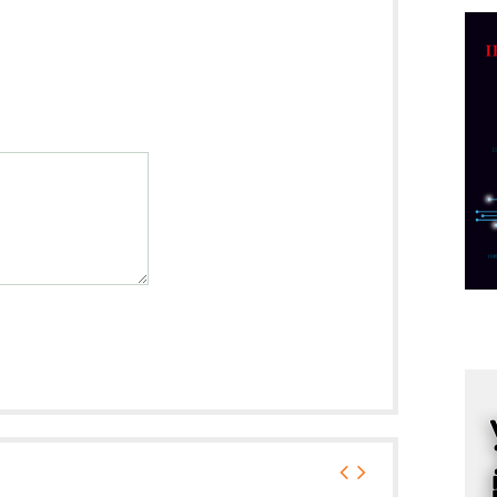
C
o
R
A
d
M
v
I
i
p
F
p
K
s
o
A
m
r