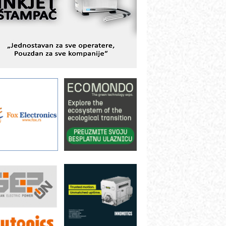
BeRTIM - oprema za ispitivanje
ontrole kvaliteta
TAUFF – Komponente koje
ovećavaju pouzdanost hidrauličkih
istema
AMADA pumpe – japanska
ouzdanost u transferu fluida
iltration Group Industrial – Napredna
ešenja za filtraciju u hidrauličkim i
rocesnim sistemima
rt Utopia Studio – vizuelne priče
ndustrije i biznisa
ILINEX kompanije Rittal
ANUC: Najbolje za vašu pametnu
utomatizaciju
fikasno upravljanje energijom
utomatizacija pakovanja · Display
Shelf-Ready) omotnice
roizvodnja iC7 Hybrid 1500 VDC