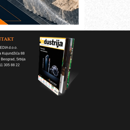
NTAKT
EDIA d.o.o.
a Kujundžića 88
 Beograd, Srbija
11 305 88 22