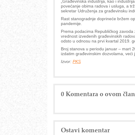
„Građevinska industrija, kao i industri
povećanje obima radova i usluga, a trži
sekretar Udruženja za građevinsku indus
Rast stanogradnje doprineće bržem opo
pandemije.
Prema podacima Republičkog zavoda za 
vrednost izvedenih građevinskih radova 
odsto u odnosu na prvi kvartal 2019. g
Broj stanova u periodu januar – mart 2
izdatim građevinskim dozvolama, veći 
Izvor:
PKS
0 Komentara o ovom čla
Ostavi komentar