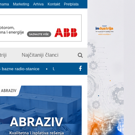
 nama
Marketing
Arhiva
Kontakt
Pretplata
riji
Najčitaniji članci
dio-stanice
U susret 15. Savetovanju o elektrodistributivnim mr