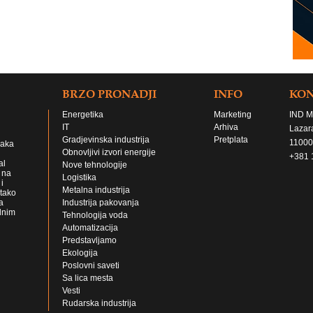
BRZO PRONADJI
INFO
KO
Energetika
Marketing
IND M
IT
Arhiva
Lazar
Gradjevinska industrija
Pretplata
11000
jaka
Obnovljivi izvori energije
+381 
al
Nove tehnologije
 na
Logistika
i
Metalna industrija
 tako
a
Industrija pakovanja
lnim
Tehnologija voda
Automatizacija
Predstavljamo
Ekologija
Poslovni saveti
Sa lica mesta
Vesti
Rudarska industrija