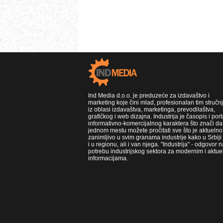
Ind Media d.o.o. je preduzeće za izdavaštvo i
marketing koje čini mlad, profesionalan tim stručn
iz oblasi izdavaštva, marketinga, prevodilaštva,
grafičkog i web dizajna. Industrija je časopis i port
informativno-komercijalnog karaktera što znači da
jednom mestu možete pročitati sve što je aktuelno 
zanimljivo u svim granama industrije kako u Srbiji
i u regionu, ali i van njega. "Industrija" - odgovor n
potrebu industrijskog sektora za modernim i aktue
informacijama.