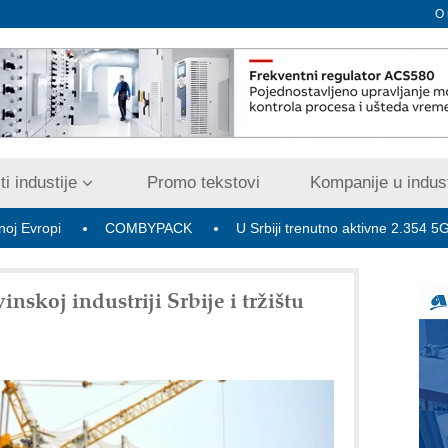
O
i industije
Promo tekstovi
Kompanije u indust
COMBYPACK
U Srbiji trenutno aktivne 2.354 5G bazne ra
nskoj industriji Srbije i tržištu