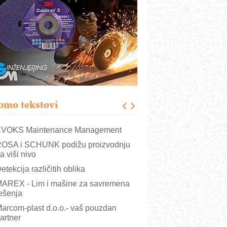
rajna oznaka kao dugoročna korist
ezbednost na prvom mestu!
B BLUMENAUER - više od 40 godina
overenja u industriji
RMQ-TITAN ADVANCED INDICATOR
 Pametna signalizacija za efikasnije
pravljanje mašinama
igurnije ispitivanje transformatora u
olarnim elektranama i vetroparkovima
omo tekstovi
COMBYPACK
VOKS Maintenance Management
OSA i SCHUNK podižu proizvodnju
a viši nivo
etekcija različitih oblika
AREX - Lim i mašine za savremena
ešenja
arcom-plast d.o.o.- vaš pouzdan
artner