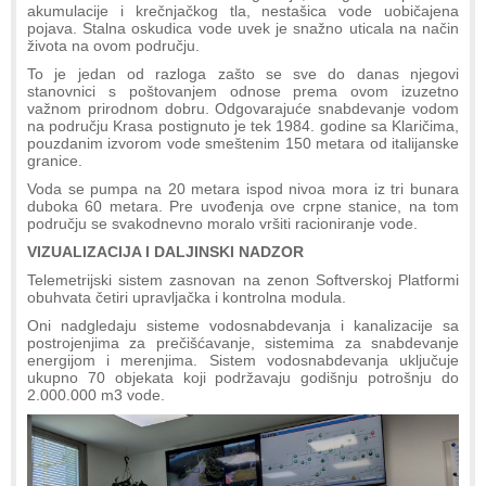
akumulacije i krečnjačkog tla, nestašica vode uobičajena
pojava. Stalna oskudica vode uvek je snažno uticala na način
života na ovom području.
To je jedan od razloga zašto se sve do danas njegovi
stanovnici s poštovanjem odnose prema ovom izuzetno
važnom prirodnom dobru. Odgovarajuće snabdevanje vodom
na području Krasa postignuto je tek 1984. godine sa Klaričima,
pouzdanim izvorom vode smeštenim 150 metara od italijanske
granice.
Voda se pumpa na 20 metara ispod nivoa mora iz tri bunara
duboka 60 metara. Pre uvođenja ove crpne stanice, na tom
području se svakodnevno moralo vršiti racioniranje vode.
VIZUALIZACIJA I DALJINSKI NADZOR
Telemetrijski sistem zasnovan na zenon Softverskoj Platformi
obuhvata četiri upravljačka i kontrolna modula.
Oni nadgledaju sisteme vodosnabdevanja i kanalizacije sa
postrojenjima za prečišćavanje, sistemima za snabdevanje
energijom i merenjima. Sistem vodosnabdevanja uključuje
ukupno 70 objekata koji podržavaju godišnju potrošnju do
2.000.000 m3 vode.