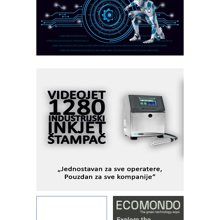
partner
CTO - Prilagodite svoju toplinsku
obradu!
Razvoj asortimanskog pravca MINI-
PLC AKYTEC
AUKOM: Svetski standard metrologije
dostupan u Srbiji
MOTOMAN – NEXT-Robotika vođena
veštačkom inteligencijom
I.SAFE MOBILE revolucioniše
industrijsku automatizaciju
pionirskimmobile operator PANEL-OM
Fleksibilno stezanje i brzo
podešavanje u proizvodnji prototipova
KIP KOP – napredna rešenja za
savremene industrijske i logističke
objekte
Alba d.o.o. – 35 godina preciznosti u
metrologiji i pametnim dozirnim