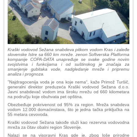
Kraški vodovod Sežana snabdeva pitkom vodom Kras i zaleđe
slovenske Istre sa 660 km mreže. zenon Softverska Platforma
kompanije COPA-DATA unapređuje se svake godine novim
svojstvima i funkcijama i od suštinskog je značaja za
smanjenje gubitaka vode, nadgledanje mreže i pripremu
analiza i prognoza.
”Najdragocenija voda je ona koje nema“, kaže Primož Turšič,
generalni direktor preduzeća Kraški vodovod Sežana d.o.o.
Javni snabdevač vodom ima široku mrežu od 660 kilometara
na području koje obuhvata pet opština.
Obezbeđuje pokrivenost od 95% za region. Mreža snabdeva
vodom 12.000 domaćinstava, što je jedna tačka priključka na
55 metara cevovoda.
Kraški vodovod Sežana takođe služi kao rezervna vodovodna
mreža za čitav obalni region Slovenije.
Nalazi se na visoravni Kras gde je, zbog loše prirodne