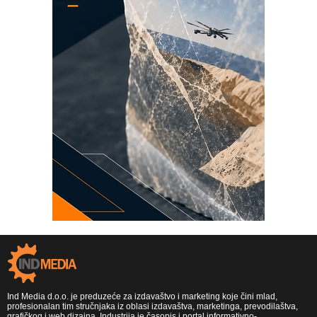
Ind Media d.o.o. je preduzeće za izdavaštvo i marketing koje čini mlad,
profesionalan tim stručnjaka iz oblasi izdavaštva, marketinga, prevodilaštva,
grafičkog i web dizajna. Industrija je časopis i portal informativno-