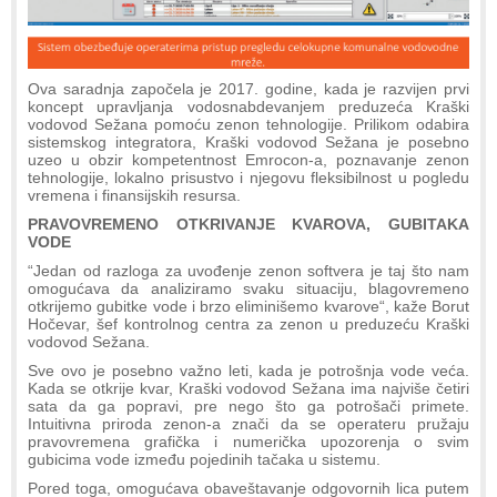
Ova saradnja započela je 2017. godine, kada je razvijen prvi
koncept upravljanja vodosnabdevanjem preduzeća Kraški
vodovod Sežana pomoću zenon tehnologije. Prilikom odabira
sistemskog integratora, Kraški vodovod Sežana je posebno
uzeo u obzir kompetentnost Emrocon-a, poznavanje zenon
tehnologije, lokalno prisustvo i njegovu fleksibilnost u pogledu
vremena i finansijskih resursa.
PRAVOVREMENO OTKRIVANJE KVAROVA, GUBITAKA
VODE
“Jedan od razloga za uvođenje zenon softvera je taj što nam
omogućava da analiziramo svaku situaciju, blagovremeno
otkrijemo gubitke vode i brzo eliminišemo kvarove“, kaže Borut
Hočevar, šef kontrolnog centra za zenon u preduzeću Kraški
vodovod Sežana.
Sve ovo je posebno važno leti, kada je potrošnja vode veća.
Kada se otkrije kvar, Kraški vodovod Sežana ima najviše četiri
sata da ga popravi, pre nego što ga potrošači primete.
Intuitivna priroda zenon-a znači da se operateru pružaju
pravovremena grafička i numerička upozorenja o svim
gubicima vode između pojedinih tačaka u sistemu.
Pored toga, omogućava obaveštavanje odgovornih lica putem