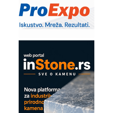
Trajna oznaka kao dugoročna korist
Bezbednost na prvom mestu!
IB BLUMENAUER - više od 40 godina
poverenja u industriji
Art Utopia Studio – vizuelne priče
industrije i biznisa
Mitutoyo Crysta-Apex V PLUS: Nova
era CNC merenja
OBO sistemi mrežastih nosača kablova
Proizvodnja iC7 Hybrid 1500 VDC
mrežnog pretvarača sa tečnim
hlađenjem
COMBYPACK