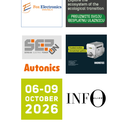
rešenjima
IBeRTIM - oprema za ispitivanje
kontrole kvaliteta
STAUFF – Komponente koje
povećavaju pouzdanost hidrauličkih
sistema
YAMADA pumpe – japanska
pouzdanost u transferu fluida
Filtration Group Industrial – Napredna
rešenja za filtraciju u hidrauličkim i
procesnim sistemima
RILINEX kompanije Rittal
FANUC: Najbolje za vašu pametnu
automatizaciju
Efikasno upravljanje energijom
Automatizacija pakovanja · Display
(Shelf-Ready) omotnice
Potpuna efikasnost bez složenih
sistema