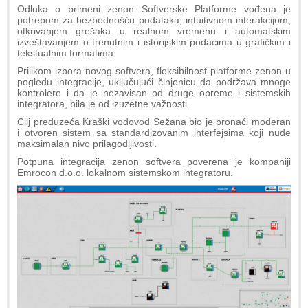
Odluka o primeni zenon Softverske Platforme vođena je
potrebom za bezbednošću podataka, intuitivnom interakcijom,
otkrivanjem grešaka u realnom vremenu i automatskim
izveštavanjem o trenutnim i istorijskim podacima u grafičkim i
tekstualnim formatima.
Prilikom izbora novog softvera, fleksibilnost platforme zenon u
pogledu integracije, uključujući činjenicu da podržava mnoge
kontrolere i da je nezavisan od druge opreme i sistemskih
integratora, bila je od izuzetne važnosti.
Cilj preduzeća Kraški vodovod Sežana bio je pronaći moderan
i otvoren sistem sa standardizovanim interfejsima koji nude
maksimalan nivo prilagodljivosti.
Potpuna integracija zenon softvera poverena je kompaniji
Emrocon d.o.o. lokalnom sistemskom integratoru.