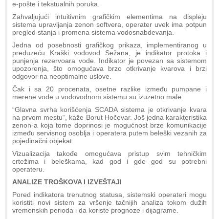
e-pošte i tekstualnih poruka.
Zahvaljujući intuitivnim grafičkim elementima na displeju
sistema upravljanja zenon softvera, operater uvek ima potpun
pregled stanja i promena sistema vodosnabdevanja.
Jedna od posebnosti grafičkog prikaza, implementiranog u
preduzeću Kraški vodovod Sežana, je indikator protoka i
punjenja rezervoara vode. Indikator je povezan sa sistemom
upozorenja, što omogućava brzo otkrivanje kvarova i brzi
odgovor na neoptimalne uslove.
Čak i sa 20 procenata, osetne razlike između pumpane i
merene vode u vodovodnom sistemu su izuzetno male.
“Glavna svrha korišćenja SCADA sistema je otkrivanje kvara
na prvom mestu“, kaže Borut Hočevar. Još jedna karakteristika
zenon-a koja tome doprinosi je mogućnost brze komunikacije
između servisnog osoblja i operatera putem beleški vezanih za
pojedinačni objekat.
Vizualizacija takođe omogućava pristup svim tehničkim
crtežima i beleškama, kad god i gde god su potrebni
operateru.
ANALIZE TROŠKOVA I IZVEŠTAJI
Pored indikatora trenutnog statusa, sistemski operateri mogu
koristiti novi sistem za vršenje tačnijih analiza tokom dužih
vremenskih perioda i da koriste prognoze i dijagrame.