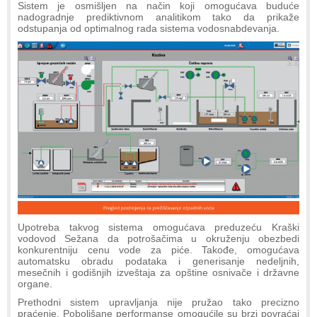
Sistem je osmišljen na način koji omogućava buduće
nadogradnje prediktivnom analitikom tako da prikaže
odstupanja od optimalnog rada sistema vodosnabdevanja.
Upotreba takvog sistema omogućava preduzeću Kraški
vodovod Sežana da potrošačima u okruženju obezbedi
konkurentniju cenu vode za piće. Takođe, omogućava
automatsku obradu podataka i generisanje nedeljnih,
mesečnih i godišnjih izveštaja za opštine osnivače i državne
organe.
Prethodni sistem upravljanja nije pružao tako precizno
praćenje. Poboljšane performanse omogućile su brzi povraćaj