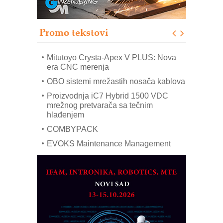
IB BLUMENAUER - više od 40 godina
poverenja u industriji
Promo tekstovi
Art Utopia Studio – vizuelne priče
industrije i biznisa
Mitutoyo Crysta-Apex V PLUS: Nova
era CNC merenja
OBO sistemi mrežastih nosača kablova
Proizvodnja iC7 Hybrid 1500 VDC
mrežnog pretvarača sa tečnim
hlađenjem
COMBYPACK
EVOKS Maintenance Management
ROSA i SCHUNK podižu proizvodnju
na viši nivo
Detekcija različitih oblika
MAREX - Lim i mašine za savremena
rešenja
Marcom-plast d.o.o.- vaš pouzdan