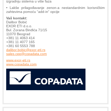
izgradnju sistema u više faza
• Lakše prilagođavanje zenon-a nestandardnim korisničkim
zahtevima pomoću “add-in“ opcije
Vaš kontakt:
Dalibor Bobić
EXOR ETI d.o.o.
Bul. Zorana Đinđića 71/15
11070 Beograd
+381 11 4063 414
+381 11 4077 165
+381 60 5553 788
dalibor.bobic@exor-eti.rs
sales.cee@copadata.com
www.exor-eti.rs
www.copadata.com