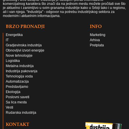
komercijalnog karaktera što znači da na jednom mestu možete pročitati sve što
je aktuelno i zanimljivo u svim granama industrije kako u Srbiji tako i u regionu,
ali i van njega. "Industrija" - odgovor na potrebu industrijskog sektora za
modernim i aktuelnim informacijama.
BRZO PRONADJI
INFO
Energetika
Marketing
IT
Arhiva
Gradjevinska industrija
Pretplata
Obnovljivi izvori energije
Nove tehnologije
Logistika
Metalna industrija
Industrija pakovanja
Tehnologija voda
Automatizacija
Predstavljamo
Ekologija
Poslovni saveti
Sa lica mesta
Vesti
Rudarska industrija
KONTAKT