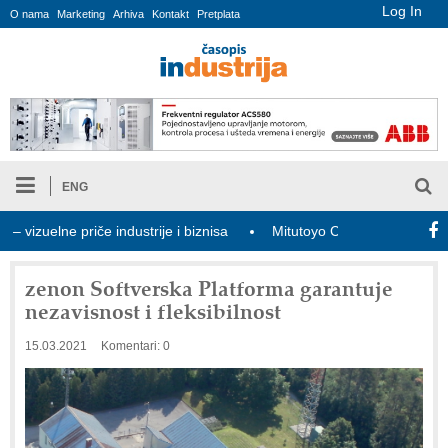
Log In
O nama
Marketing
Arhiva
Kontakt
Pretplata
ENG
lne priče industrije i biznisa
Mitutoyo Crysta-Apex V PLUS: Nov
zenon Softverska Platforma garantuje
nezavisnost i fleksibilnost
15.03.2021
Komentari: 0