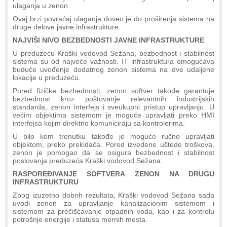
ulaganja u zenon.
Ovaj brzi povraćaj ulaganja doveo je do proširenja sistema na
druge delove javne infrastrukture.
NAJVIŠI NIVO BEZBEDNOSTI JAVNE INFRASTRUKTURE
U preduzeću Kraški vodovod Sežana, bezbednost i stabilnost
sistema su od najveće važnosti. IT infrastruktura omogućava
buduće uvođenje dodatnog zenon sistema na dve udaljene
lokacije u preduzeću.
Pored fizičke bezbednosti, zenon softver takođe garantuje
bezbednost kroz poštovanje relevantnih industrijskih
standarda, zenon interfejs i sveukupni pristup upravljanju. U
većim objektima sistemom je moguće upravljati preko HMI
interfejsa kojim direktno komuniciraju sa kontrolerima.
U bilo kom trenutku takođe je moguće ručno upravljati
objektom, preko prekidača. Pored izvedene uštede troškova,
zenon je pomogao da se osigura bezbednost i stabilnost
poslovanja preduzeća Kraški vodovod Sežana.
RASPOREĐIVANJE SOFTVERA ZENON NA DRUGU
INFRASTRUKTURU
Zbog izuzetno dobrih rezultata, Kraški vodovod Sežana sada
uvodi zenon za upravljanje kanalizacionim sistemom i
sistemom za prečišćavanje otpadnih voda, kao i za kontrolu
potrošnje energije i statusa mernih mesta.