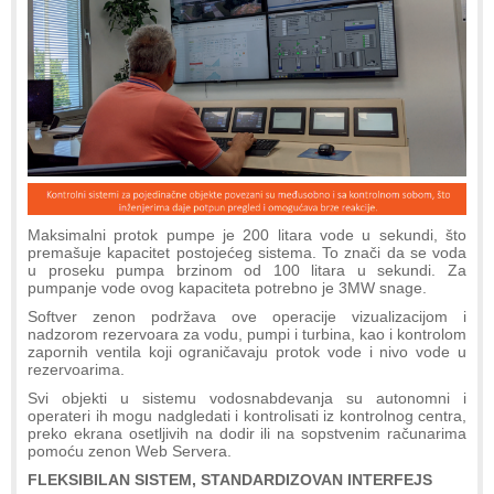
Maksimalni protok pumpe je 200 litara vode u sekundi, što
premašuje kapacitet postojećeg sistema. To znači da se voda
u proseku pumpa brzinom od 100 litara u sekundi. Za
pumpanje vode ovog kapaciteta potrebno je 3MW snage.
Softver zenon podržava ove operacije vizualizacijom i
nadzorom rezervoara za vodu, pumpi i turbina, kao i kontrolom
zapornih ventila koji ograničavaju protok vode i nivo vode u
rezervoarima.
Svi objekti u sistemu vodosnabdevanja su autonomni i
operateri ih mogu nadgledati i kontrolisati iz kontrolnog centra,
preko ekrana osetljivih na dodir ili na sopstvenim računarima
pomoću zenon Web Servera.
FLEKSIBILAN SISTEM, STANDARDIZOVAN INTERFEJS