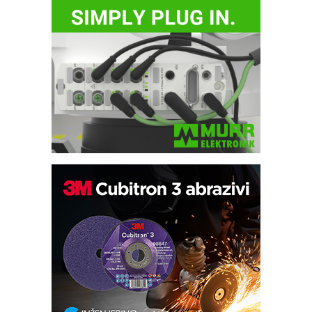
Automatizacija pakovanja · Display
(Shelf-Ready) omotnice
Potpuna efikasnost bez složenih
sistema
Trajna oznaka kao dugoročna korist
Bezbednost na prvom mestu!