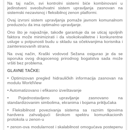
Na taj način, svi kontrolni sistemi biće kombinovani u
jedinstveni sveobuhvatni sistem upravljanja zasnovan na
sistemski nezavisnoj i fleksibilnoj zenon platformi.
Ovaj izvrsni sistem upravljanja pomaže javnom komunalnom
preduzeću da ima optimalno upravljanje.
Ono što je najvažnije, takođe garantuje da se uticaj spoljnih
faktora može minimizirati i da visokokvalitetne i konkurentne
usluge u potpunosti budu u skladu sa očekivanjima korisnika i
zainteresovanih strana.
Na ovaj način, Kraški vodovod Sežana osigurao je da se
isporuka ovog dragocenog prirodnog bogatstva sada može
vršiti bez problema.
GLAVNE TAČKE:
• Optimizovan pregled hidrauličkih informacija zasnovan na
modulu WorldView
• Automatizovano i efikasno izveštavanje
• Pojednostavljeno upravljanje zasnovano na
standardizovanim simbolima, ekranima i bojama priključaka
• Fleksibilnost povezivanja sistema sa raznim tipovima
hardvera zahvaljujući širokom spektru komunikacionih
protokola u zenon-u
• zenon-ova modularnost i skalabilnost omogućava postepenu