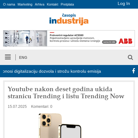
Log In
O nama
Marketing
Arhiva
Kontakt
Pretplata
ENG
 digitalizaciju dozvola i strožu kontrolu emisija
Proizvodnja iC7
Youtube nakon deset godina ukida
stranicu Trending i listu Trending Now
15.07.2025
Komentari: 0