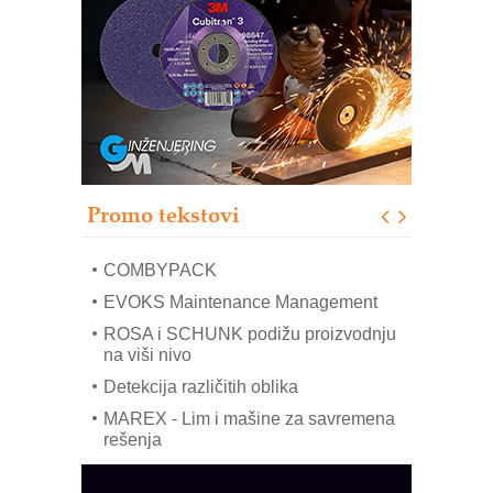
RMQ-TITAN ADVANCED INDICATOR
– Pametna signalizacija za efikasnije
upravljanje mašinama
Sigurnije ispitivanje transformatora u
solarnim elektranama i vetroparkovima
Pranje točkova na gradilištu- standard
modernog i odgovornog građenja
Proizvodnja iC7 Hybrid 1500 VDC
Promo tekstovi
mrežnog pretvarača sa tečnim
hlađenjem
COMBYPACK
EVOKS Maintenance Management
ROSA i SCHUNK podižu proizvodnju
na viši nivo
Detekcija različitih oblika
MAREX - Lim i mašine za savremena
rešenja
Marcom-plast d.o.o.- vaš pouzdan
partner