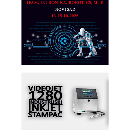
CTO - Prilagodite svoju toplinsku
obradu!
Razvoj asortimanskog pravca MINI-
PLC AKYTEC
AUKOM: Svetski standard metrologije
dostupan u Srbiji
MOTOMAN – NEXT-Robotika vođena
veštačkom inteligencijom
I.SAFE MOBILE revolucioniše
industrijsku automatizaciju
pionirskimmobile operator PANEL-OM
Fleksibilno stezanje i brzo
podešavanje u proizvodnji prototipova
KIP KOP – napredna rešenja za
savremene industrijske i logističke
objekte
Alba d.o.o. – 35 godina preciznosti u
metrologiji i pametnim dozirnim
rešenjima