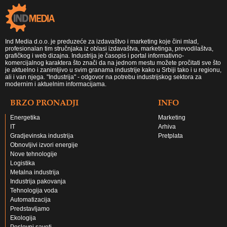
Ind Media d.o.o. je preduzeće za izdavaštvo i marketing koje čini mlad,
profesionalan tim stručnjaka iz oblasi izdavaštva, marketinga, prevodilaštva,
grafičkog i web dizajna. Industrija je časopis i portal informativno-
komercijalnog karaktera što znači da na jednom mestu možete pročitati sve što
je aktuelno i zanimljivo u svim granama industrije kako u Srbiji tako i u regionu,
ali i van njega. "Industrija" - odgovor na potrebu industrijskog sektora za
modernim i aktuelnim informacijama.
BRZO PRONADJI
INFO
Energetika
Marketing
IT
Arhiva
Gradjevinska industrija
Pretplata
Obnovljivi izvori energije
Nove tehnologije
Logistika
Metalna industrija
Industrija pakovanja
Tehnologija voda
Automatizacija
Predstavljamo
Ekologija