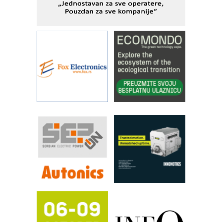
IBeRTIM - oprema za ispitivanje
kontrole kvaliteta
STAUFF – Komponente koje
povećavaju pouzdanost hidrauličkih
sistema
YAMADA pumpe – japanska
pouzdanost u transferu fluida
Filtration Group Industrial – Napredna
rešenja za filtraciju u hidrauličkim i
procesnim sistemima
RILINEX kompanije Rittal
FANUC: Najbolje za vašu pametnu
automatizaciju
Efikasno upravljanje energijom
Automatizacija pakovanja · Display
(Shelf-Ready) omotnice
Potpuna efikasnost bez složenih
sistema