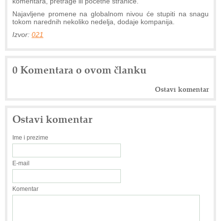
komentara, pretrage ili početne stranice.
Najavljene promene na globalnom nivou će stupiti na snagu
tokom narednih nekoliko nedelja, dodaje kompanija.
Izvor:
021
0 Komentara o ovom članku
Ostavi komentar
Ostavi komentar
Ime i prezime
E-mail
Komentar