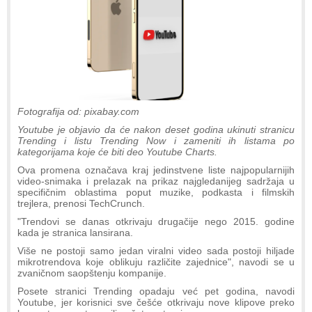
Fotografija od: pixabay.com
Youtube je objavio da će nakon deset godina ukinuti stranicu
Trending i listu Trending Now i zameniti ih listama po
kategorijama koje će biti deo Youtube Charts.
Ova promena označava kraj jedinstvene liste najpopularnijih
video-snimaka i prelazak na prikaz najgledanijeg sadržaja u
specifičnim oblastima poput muzike, podkasta i filmskih
trejlera, prenosi TechCrunch.
"Trendovi se danas otkrivaju drugačije nego 2015. godine
kada je stranica lansirana.
Više ne postoji samo jedan viralni video sada postoji hiljade
mikrotrendova koje oblikuju različite zajednice", navodi se u
zvaničnom saopštenju kompanije.
Posete stranici Trending opadaju već pet godina, navodi
Youtube, jer korisnici sve češće otkrivaju nove klipove preko