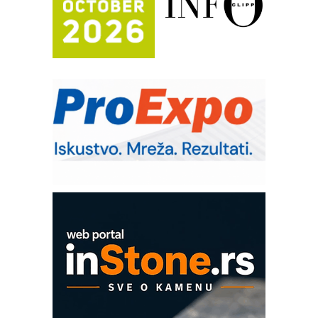
Trajna oznaka kao dugoročna korist
Bezbednost na prvom mestu!
IB BLUMENAUER - više od 40 godina
poverenja u industriji
RMQ-TITAN ADVANCED INDICATOR
– Pametna signalizacija za efikasnije
upravljanje mašinama
Sigurnije ispitivanje transformatora u
solarnim elektranama i vetroparkovima
Pranje točkova na gradilištu- standard
modernog i odgovornog građenja
Proizvodnja iC7 Hybrid 1500 VDC
mrežnog pretvarača sa tečnim
hlađenjem
COMBYPACK
EVOKS Maintenance Management
ROSA i SCHUNK podižu proizvodnju
na viši nivo
Detekcija različitih oblika