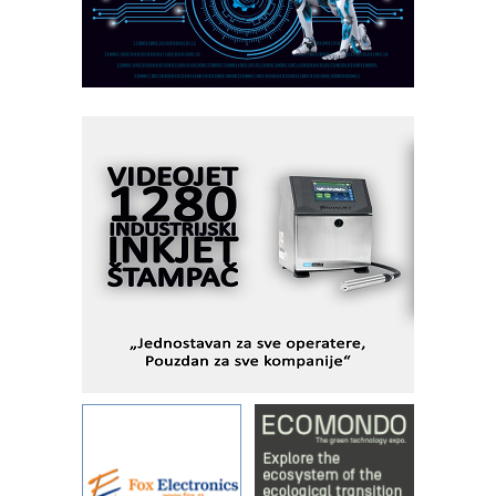
AUKOM: Svetski standard metrologije
dostupan u Srbiji
MOTOMAN – NEXT-Robotika vođena
veštačkom inteligencijom
I.SAFE MOBILE revolucioniše
industrijsku automatizaciju
pionirskimmobile operator PANEL-OM
Fleksibilno stezanje i brzo
podešavanje u proizvodnji prototipova
KIP KOP – napredna rešenja za
savremene industrijske i logističke
objekte
Alba d.o.o. – 35 godina preciznosti u
metrologiji i pametnim dozirnim
rešenjima
IBeRTIM - oprema za ispitivanje
kontrole kvaliteta
STAUFF – Komponente koje
povećavaju pouzdanost hidrauličkih