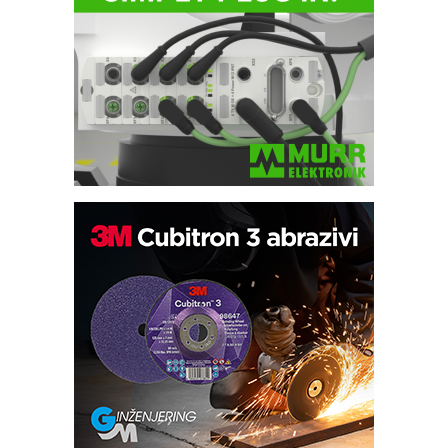
Trajna oznaka kao dugoročna korist
Bezbednost na prvom mestu!
IB BLUMENAUER - više od 40 godina
poverenja u industriji
RMQ-TITAN ADVANCED INDICATOR
– Pametna signalizacija za efikasnije
upravljanje mašinama