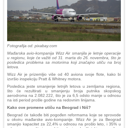
Fotografija od: pixabay.com
Mađarska avio-kompanija Wizz Air smanjila je letnje operacije
u regionu, koje će važiti od 31. marta do 26. novembra, što je
posledica problema sa motorima koji značajno utiču na broj
letova.
Wizz Air je prizemljio više od 40 aviona svoje flote, kako bi
izvršio inspekciju Pratt & Whitney motora.
Posledica jeste smanjenje letnjih letova u zemljama regiona,
što će rezultirati u smanjenju broja putnika skopskog
aerodroma na 2.082.222, što je za 6,5 odsto manje u odnosu
na isti period prošle godine na redovnim linijama.
Kako ove promene utiču na Beograd i Niš?
Beograd će takođe biti pogođen reformama koje se sprovode
u okviru mađarske avio-kompanije. Wizz Air je za Beograd
smanjio kapacitet za 22,4% u odnosu na prošlo leto, i 35% u