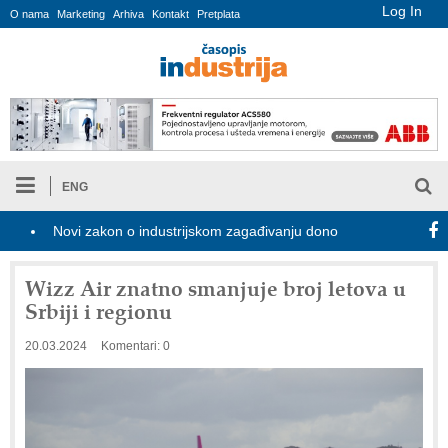
Log In
O nama
Marketing
Arhiva
Kontakt
Pretplata
ENG
Novi zakon o industrijskom zagađivanju donosi digitalizaciju dozvola 
Wizz Air znatno smanjuje broj letova u
Srbiji i regionu
20.03.2024
Komentari: 0