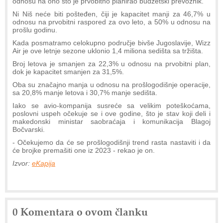
odnosu na ono što je prvobitno planirao budžetski prevoznik.
Ni Niš neće biti pošteđen, čiji je kapacitet manji za 46,7% u
odnosu na prvobitni raspored za ovo leto, a 50% u odnosu na
prošlu godinu.
Kada posmatramo celokupno područje bivše Jugoslavije, Wizz
Air je ove letnje sezone uklonio 1,4 miliona sedišta sa tržišta.
Broj letova je smanjen za 22,3% u odnosu na prvobitni plan,
dok je kapacitet smanjen za 31,5%.
Oba su značajno manja u odnosu na prošlogodišnje operacije,
sa 20,8% manje letova i 30,7% manje sedišta.
Iako se avio-kompanija susreće sa velikim poteškoćama,
poslovni uspeh očekuje se i ove godine, što je stav koji deli i
makedonski ministar saobraćaja i komunikacija Blagoj
Bočvarski.
- Očekujemo da će se prošlogodišnji trend rasta nastaviti i da
će brojke premašiti one iz 2023 - rekao je on.
Izvor:
eKapija
0 Komentara o ovom članku