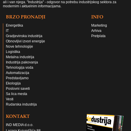
ali i van njega. "Industrija" - odgovor na potrebu industrijskog sektora za
modernim i aktuelnim informacijama.
BRZO PRONADJI
INFO
Energetika
Marketing
IT
Arhiva
Gradjevinska industrija
Pretplata
Obnovljivi izvori energije
Nove tehnologije
Logistika
Metalna industrija
Industrija pakovanja
Tehnologija voda
Automatizacija
Predstavljamo
Ekologija
Poslovni saveti
Sa lica mesta
Vesti
Rudarska industrija
KONTAKT
IND MEDIA d.o.o.
Lazara Kujundžića 88