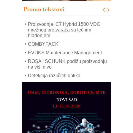
Sigurnije ispitivanje transformatora u
solarnim elektranama i vetroparkovima
Promo tekstovi
OBO sistemi mrežastih nosača kablova
Proizvodnja iC7 Hybrid 1500 VDC
mrežnog pretvarača sa tečnim
hlađenjem
COMBYPACK
EVOKS Maintenance Management
ROSA i SCHUNK podižu proizvodnju
na viši nivo
Detekcija različitih oblika
MAREX - Lim i mašine za savremena
rešenja
Marcom-plast d.o.o.- vaš pouzdan
partner
CTO - Prilagodite svoju toplinsku
obradu!
Razvoj asortimanskog pravca MINI-
PLC AKYTEC