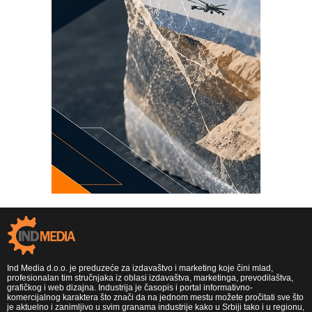
Ind Media d.o.o. je preduzeće za izdavaštvo i marketing koje čini mlad,
profesionalan tim stručnjaka iz oblasi izdavaštva, marketinga, prevodilaštva,
grafičkog i web dizajna. Industrija je časopis i portal informativno-
komercijalnog karaktera što znači da na jednom mestu možete pročitati sve što
je aktuelno i zanimljivo u svim granama industrije kako u Srbiji tako i u regionu,