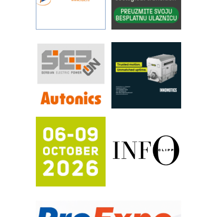
sistema
YAMADA pumpe – japanska
pouzdanost u transferu fluida
Filtration Group Industrial – Napredna
rešenja za filtraciju u hidrauličkim i
procesnim sistemima
RILINEX kompanije Rittal
FANUC: Najbolje za vašu pametnu
automatizaciju
Efikasno upravljanje energijom
Automatizacija pakovanja · Display
(Shelf-Ready) omotnice
Potpuna efikasnost bez složenih
sistema
Trajna oznaka kao dugoročna korist
Bezbednost na prvom mestu!
IB BLUMENAUER - više od 40 godina
poverenja u industriji