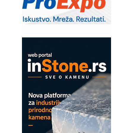
RMQ-TITAN ADVANCED INDICATOR
– Pametna signalizacija za efikasnije
upravljanje mašinama
Sigurnije ispitivanje transformatora u
solarnim elektranama i vetroparkovima
OBO sistemi mrežastih nosača kablova
Proizvodnja iC7 Hybrid 1500 VDC
mrežnog pretvarača sa tečnim
hlađenjem
COMBYPACK
EVOKS Maintenance Management
ROSA i SCHUNK podižu proizvodnju
na viši nivo