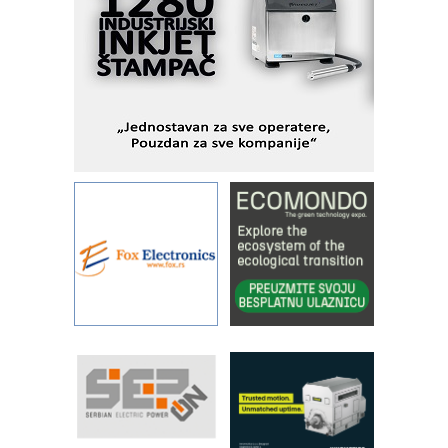
kontrole kvaliteta
STAUFF – Komponente koje
povećavaju pouzdanost hidrauličkih
sistema
YAMADA pumpe – japanska
pouzdanost u transferu fluida
Filtration Group Industrial – Napredna
rešenja za filtraciju u hidrauličkim i
procesnim sistemima
Art Utopia Studio – vizuelne priče
industrije i biznisa
RILINEX kompanije Rittal
FANUC: Najbolje za vašu pametnu
automatizaciju
Efikasno upravljanje energijom
Automatizacija pakovanja · Display
(Shelf-Ready) omotnice
Proizvodnja iC7 Hybrid 1500 VDC