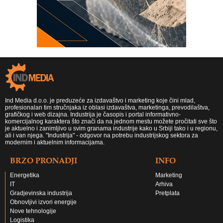
Ind Media d.o.o. je preduzeće za izdavaštvo i marketing koje čini mlad,
profesionalan tim stručnjaka iz oblasi izdavaštva, marketinga, prevodilaštva,
grafičkog i web dizajna. Industrija je časopis i portal informativno-
komercijalnog karaktera što znači da na jednom mestu možete pročitati sve što
je aktuelno i zanimljivo u svim granama industrije kako u Srbiji tako i u regionu,
ali i van njega. "Industrija" - odgovor na potrebu industrijskog sektora za
modernim i aktuelnim informacijama.
BRZO PRONADJI
INFO
Energetika
Marketing
IT
Arhiva
Gradjevinska industrija
Pretplata
Obnovljivi izvori energije
Nove tehnologije
Logistika