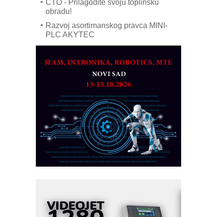
CTO - Prilagodite svoju toplinsku
obradu!
Razvoj asortimanskog pravca MINI-
PLC AKYTEC
AUKOM: Svetski standard metrologije
dostupan u Srbiji
MOTOMAN – NEXT-Robotika vođena
veštačkom inteligencijom
I.SAFE MOBILE revolucioniše
industrijsku automatizaciju
pionirskimmobile operator PANEL-OM
Fleksibilno stezanje i brzo
podešavanje u proizvodnji prototipova
KIP KOP – napredna rešenja za
savremene industrijske i logističke
objekte
Alba d.o.o. – 35 godina preciznosti u
metrologiji i pametnim dozirnim
rešenjima
IBeRTIM - oprema za ispitivanje