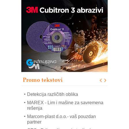
IB BLUMENAUER - više od 40 godina
poverenja u industriji
COMBYPACK
RMQ-TITAN ADVANCED INDICATOR
– Pametna signalizacija za efikasnije
upravljanje mašinama
Sigurnije ispitivanje transformatora u
solarnim elektranama i vetroparkovima
Pranje točkova na gradilištu- standard
modernog i odgovornog građenja
Promo tekstovi
ROSA i SCHUNK podižu proizvodnju
na viši nivo
Detekcija različitih oblika
MAREX - Lim i mašine za savremena
rešenja
Marcom-plast d.o.o.- vaš pouzdan
partner