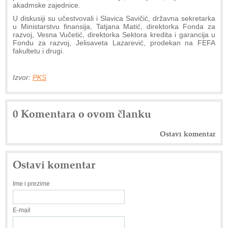
akadmske zajednice.
U diskusiji su učestvovali i Slavica Savičić, državna sekretarka
u Ministarstvu finansija, Tatjana Matić, direktorka Fonda za
razvoj, Vesna Vučetić, direktorka Sektora kredita i garancija u
Fondu za razvoj, Jelisaveta Lazarević, prodekan na FEFA
fakultetu i drugi.
Izvor:
PKS
0 Komentara o ovom članku
Ostavi komentar
Ostavi komentar
Ime i prezime
E-mail