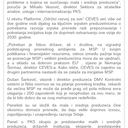
probleme s kojima se suočavaju mala i srednja preduzeća“,
poručio je Mihailo Vesović, direktor Sektora za strateške
analize, usluge i internacionalizaciju PKS.
U okviru Platforme „Održivi razvoj za sve“ CEVES već više od
dve godine vodi dijalog sa ključnim srpskim preduzetnicima o
potrebama razvoja srpske privrede radi prepoznavanja i
pokretanja inicijativa koje će doprineti ostvarivanju ove vizije do
2030. godine.
„Potreban je fokus države, ali i društva, na izgradnji
podsticajnog privrednog ambijenta za MSP. U svojim
politikama i finansijskim resursima, odnos između pažnje koja
se posvećuje MSP i velikim preduzećima mora da se ujednači,
a u skladu sa dobrom praksom EU“ , izjavio je Nemanja
Šormaz, direktor CEVES-a. Kako ističe, CEVES će zajedno sa
drugim partnerima nastaviti da se zalaže za inicijative MSP.
Dušan Šarković, vlasnik i direktor preduzeća DMV Kontrolni
sistemi iz Niša osvrnuo se na pitanje poreskog kredita, rekavši
da većina MSP ne može da pređe prag od pola miliona evra
ulaganja i 200 zaposlenih koji je neophodan za ovu meru, te
da bi bilo dobro da se ovaj mehanizam redefiniše.
Panelisti su se složili da mala i srednja preduzeća čine
okosnicu domaće privrede, da daju veliki doprinos izvozu,
zapošljavanju i unapređenju razvoja Srbije.
Panel u PKS okupio je predstavnike malih i srednjih
preduzeća, državnih institucija, eksperte, predstavnike