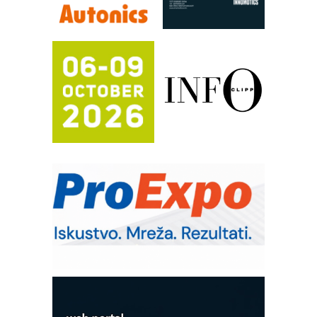
mrežnog pretvarača sa tečnim
hlađenjem
Potpuna efikasnost bez složenih
sistema
Trajna oznaka kao dugoročna korist
Bezbednost na prvom mestu!
IB BLUMENAUER - više od 40 godina
poverenja u industriji
COMBYPACK
RMQ-TITAN ADVANCED INDICATOR
– Pametna signalizacija za efikasnije
upravljanje mašinama
Sigurnije ispitivanje transformatora u
solarnim elektranama i vetroparkovima
Pranje točkova na gradilištu- standard
modernog i odgovornog građenja
ROSA i SCHUNK podižu proizvodnju
na viši nivo
Detekcija različitih oblika