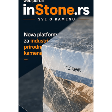
MAREX - Lim i mašine za savremena
rešenja
Marcom-plast d.o.o.- vaš pouzdan
partner
CTO - Prilagodite svoju toplinsku
obradu!