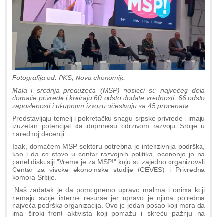
Fotografija od: PKS, Nova ekonomija
Mala i srednja preduzeća (MSP) nosioci su najvećeg dela
domaće privrede i kreiraju 60 odsto dodate vrednosti, 66 odsto
zaposlenosti i ukupnom izvozu učestvuju sa 45 procenata.
Predstavljaju temelj i pokretačku snagu srpske privrede i imaju
izuzetan potencijal da doprinesu održivom razvoju Srbije u
narednoj deceniji.
Ipak, domaćem MSP sektoru potrebna je intenzivnija podrška,
kao i da se stave u centar razvojnih politika, ocenenjo je na
panel diskusiji "Vreme je za MSP!" koju su zajedno organizovali
Centar za visoke ekonomske studije (CEVES) i Privredna
komora Srbije.
„Naš zadatak je da pomognemo upravo malima i onima koji
nemaju svoje interne resurse jer upravo je njima potrebna
najveća podrška organizacija. Ovo je jedan posao koji mora da
ima široki front aktivista koji pomažu i skreću pažnju na