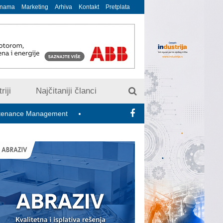
 nama
Marketing
Arhiva
Kontakt
Pretplata
riji
Najčitaniji članci
anagement
Putnici iz Srbije treba da budu na oprezu zbog sajbe