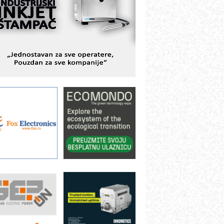
TAUFF – Komponente koje
ovećavaju pouzdanost hidrauličkih
istema
AMADA pumpe – japanska
ouzdanost u transferu fluida
iltration Group Industrial – Napredna
ešenja za filtraciju u hidrauličkim i
rocesnim sistemima
rt Utopia Studio – vizuelne priče
ndustrije i biznisa
ILINEX kompanije Rittal
ANUC: Najbolje za vašu pametnu
utomatizaciju
fikasno upravljanje energijom
utomatizacija pakovanja · Display
Shelf-Ready) omotnice
roizvodnja iC7 Hybrid 1500 VDC
režnog pretvarača sa tečnim
lađenjem