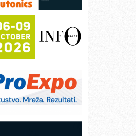
otpuna efikasnost bez složenih
istema
rajna oznaka kao dugoročna korist
ezbednost na prvom mestu!
B BLUMENAUER - više od 40 godina
overenja u industriji
RMQ-TITAN ADVANCED INDICATOR
 Pametna signalizacija za efikasnije
pravljanje mašinama
igurnije ispitivanje transformatora u
olarnim elektranama i vetroparkovima
ranje točkova na gradilištu- standard
odernog i odgovornog građenja
VOKS Maintenance Management
OSA i SCHUNK podižu proizvodnju
a viši nivo
etekcija različitih oblika