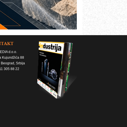
NTAKT
EDIA d.o.o.
a Kujundžića 88
 Beograd, Srbija
11 305 88 22