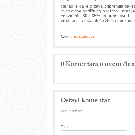
Rekao je da je država pripremila pak
je polovina godišnjeg budžeta uzimajući
će između 60 i 65% tih sredstava biti
vrednosti, a ostatak će Srbija obezbed
Izvor :
ekapija.com
0 Komentara o ovom čla
Ostavi komentar
Ime i prezime
E-mail