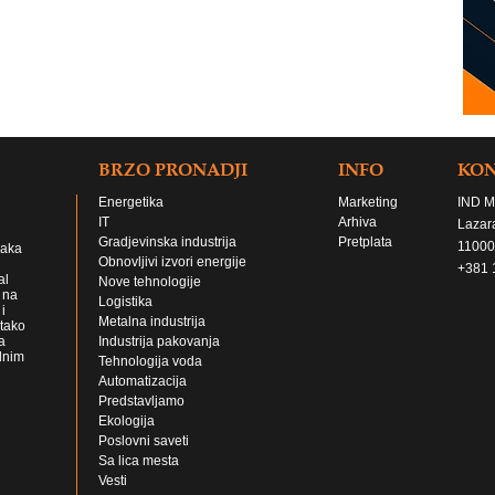
BRZO PRONADJI
INFO
KO
Energetika
Marketing
IND M
IT
Arhiva
Lazar
Gradjevinska industrija
Pretplata
11000
jaka
Obnovljivi izvori energije
+381 
al
Nove tehnologije
 na
Logistika
i
Metalna industrija
 tako
a
Industrija pakovanja
lnim
Tehnologija voda
Automatizacija
Predstavljamo
Ekologija
Poslovni saveti
Sa lica mesta
Vesti