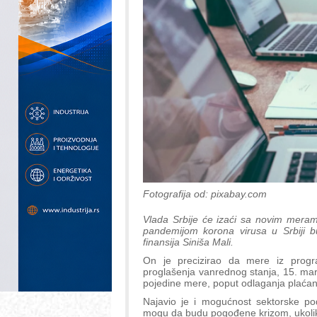
Fotografija od: pixabay.com
Vlada Srbije će izaći sa novim meram
pandemijom korona virusa u Srbiji bu
finansija Siniša Mali.
On je precizirao da mere iz progr
proglašenja vanrednog stanja, 15. mar
pojedine mere, poput odlaganja plaćanja
Najavio je i mogućnost sektorske po
mogu da budu pogođene krizom, ukolik