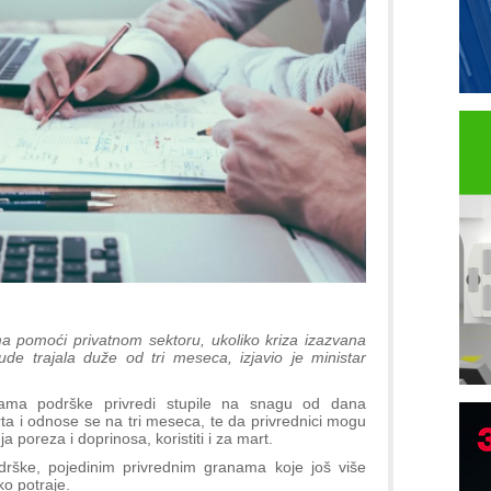
a pomoći privatnom sektoru, ukoliko kriza izazvana
de trajala duže od tri meseca, izjavio je ministar
ama podrške privredi stupile na snagu od dana
ta i odnose se na tri meseca, te da privrednici mogu
 poreza i doprinosa, koristiti i za mart.
drške, pojedinim privrednim granama koje još više
B
o potraje.