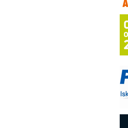
P
s
T
B
I
p
–
u
S
s
P
m
E
R
n
D