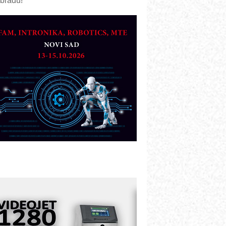
bradu!
azvoj asortimanskog pravca MINI-
PLC AKYTEC
UKOM: Svetski standard metrologije
ostupan u Srbiji
OTOMAN – NEXT-Robotika vođena
eštačkom inteligencijom
.SAFE MOBILE revolucioniše
ndustrijsku automatizaciju
ionirskimmobile operator PANEL-OM
leksibilno stezanje i brzo
odešavanje u proizvodnji prototipova
IP KOP – napredna rešenja za
avremene industrijske i logističke
bjekte
lba d.o.o. – 35 godina preciznosti u
etrologiji i pametnim dozirnim
ešenjima
BeRTIM - oprema za ispitivanje
ontrole kvaliteta