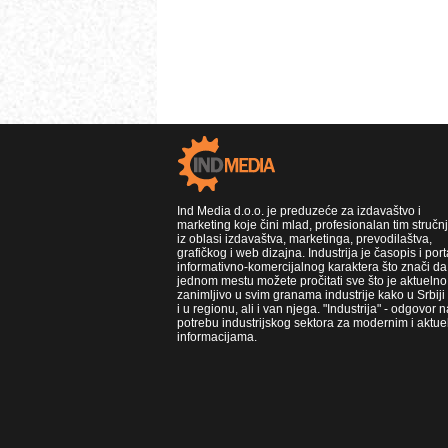
Ind Media d.o.o. je preduzeće za izdavaštvo i
marketing koje čini mlad, profesionalan tim stručn
iz oblasi izdavaštva, marketinga, prevodilaštva,
grafičkog i web dizajna. Industrija je časopis i port
informativno-komercijalnog karaktera što znači da
jednom mestu možete pročitati sve što je aktuelno 
zanimljivo u svim granama industrije kako u Srbiji
i u regionu, ali i van njega. "Industrija" - odgovor n
potrebu industrijskog sektora za modernim i aktue
informacijama.