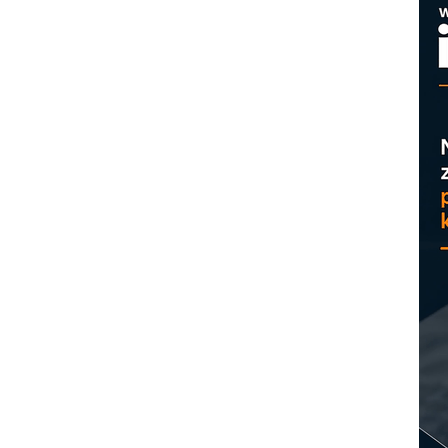
M
r
M
p