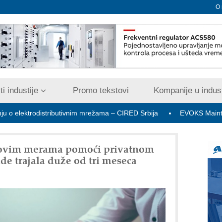
O
i industije
Promo tekstovi
Kompanije u indust
rodistributivnim mrežama – CIRED Srbija
EVOKS Maintenance M
a novim merama pomoći privatnom
de trajala duže od tri meseca