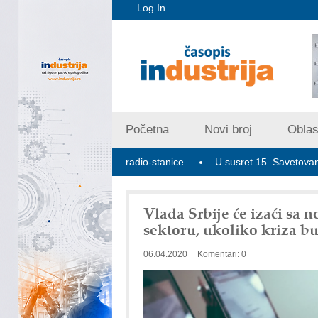
Log In
Početna
Novi broj
Oblast
e 2.354 5G bazne radio-stanice
U susret 15. Savetovanju o elekt
Vlada Srbije će izaći s
sektoru, ukoliko kriza bu
06.04.2020
Komentari: 0