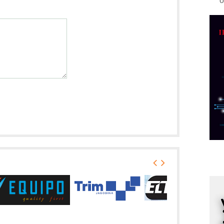
o
R
A
d
M
v
I
i
p
F
p
K
s
o
A
m
r
I
k