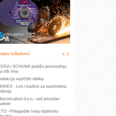
B BLUMENAUER - više od 40 godina
overenja u industriji
RMQ-TITAN ADVANCED INDICATOR
 Pametna signalizacija za efikasnije
pravljanje mašinama
igurnije ispitivanje transformatora u
olarnim elektranama i vetroparkovima
ranje točkova na gradilištu- standard
odernog i odgovornog građenja
omo tekstovi
VOKS Maintenance Management
OSA i SCHUNK podižu proizvodnju
a viši nivo
etekcija različitih oblika
AREX - Lim i mašine za savremena
ešenja
arcom-plast d.o.o.- vaš pouzdan
artner
TO - Prilagodite svoju toplinsku