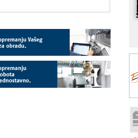
S
p
s
Y
p
F
r
p
A
i
R
F
a
E
A
(
P
m
h