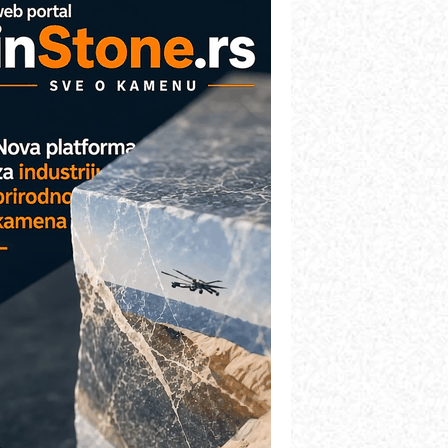
AREX - Lim i mašine za savremena
ešenja
arcom-plast d.o.o.- vaš pouzdan
artner