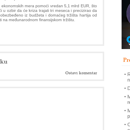
I
et ekonomskih mera pomoći vredan 5,1 mlrd EUR, što
p
 u ozbir da će kriza trajati tri meseca i precizirao da
 obezbeđeno iz budžeta i domaćeg tržišta hartija od
iti na međunarodnom finansijskom tržištu.
–
u
S
s
P
m
Pr
nku
E
Ostavi komentar
R
n
D
M
r
M
p
C