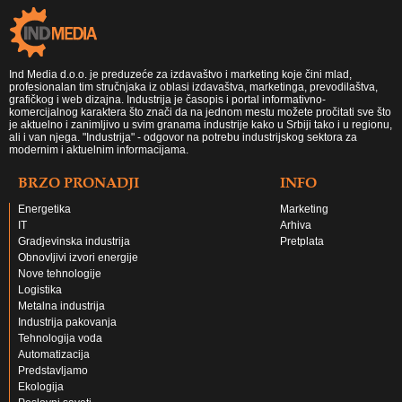
Ind Media d.o.o. je preduzeće za izdavaštvo i marketing koje čini mlad,
profesionalan tim stručnjaka iz oblasi izdavaštva, marketinga, prevodilaštva,
grafičkog i web dizajna. Industrija je časopis i portal informativno-
komercijalnog karaktera što znači da na jednom mestu možete pročitati sve što
je aktuelno i zanimljivo u svim granama industrije kako u Srbiji tako i u regionu,
ali i van njega. "Industrija" - odgovor na potrebu industrijskog sektora za
modernim i aktuelnim informacijama.
BRZO PRONADJI
INFO
Energetika
Marketing
IT
Arhiva
Gradjevinska industrija
Pretplata
Obnovljivi izvori energije
Nove tehnologije
Logistika
Metalna industrija
Industrija pakovanja
Tehnologija voda
Automatizacija
Predstavljamo
Ekologija