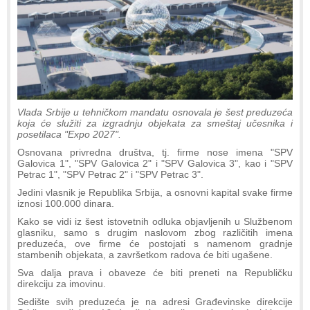
Vlada Srbije u tehničkom mandatu osnovala je šest preduzeća
koja će služiti za izgradnju objekata za smeštaj učesnika i
posetilaca "Expo 2027".
Osnovana privredna društva, tj. firme nose imena "SPV
Galovica 1", "SPV Galovica 2" i "SPV Galovica 3", kao i "SPV
Petrac 1", "SPV Petrac 2" i "SPV Petrac 3".
Jedini vlasnik je Republika Srbija, a osnovni kapital svake firme
iznosi 100.000 dinara.
Kako se vidi iz šest istovetnih odluka objavljenih u Službenom
glasniku, samo s drugim naslovom zbog različitih imena
preduzeća, ove firme će postojati s namenom gradnje
stambenih objekata, a završetkom radova će biti ugašene.
Sva dalja prava i obaveze će biti preneti na Republičku
direkciju za imovinu.
Sedište svih preduzeća je na adresi Građevinske direkcije