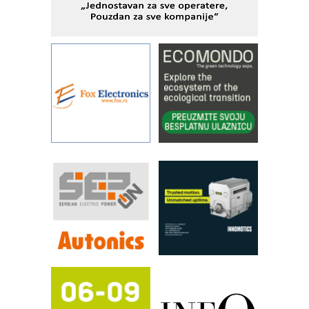
KIP KOP – napredna rešenja za
savremene industrijske i logističke
objekte
Alba d.o.o. – 35 godina preciznosti u
metrologiji i pametnim dozirnim
rešenjima
IBeRTIM - oprema za ispitivanje
kontrole kvaliteta
STAUFF – Komponente koje
povećavaju pouzdanost hidrauličkih
sistema
YAMADA pumpe – japanska
pouzdanost u transferu fluida
Filtration Group Industrial – Napredna
rešenja za filtraciju u hidrauličkim i
procesnim sistemima
RILINEX kompanije Rittal
FANUC: Najbolje za vašu pametnu
automatizaciju