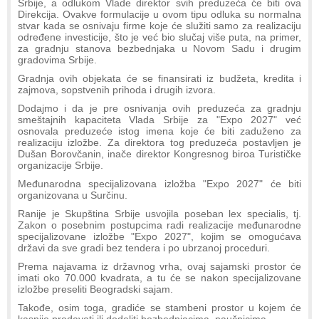
Srbije, a odlukom Vlade direktor svih preduzeća će biti ova
Direkcija. Ovakve formulacije u ovom tipu odluka su normalna
stvar kada se osnivaju firme koje će služiti samo za realizaciju
određene investicije, što je već bio slučaj više puta, na primer,
za gradnju stanova bezbednjaka u Novom Sadu i drugim
gradovima Srbije.
Gradnja ovih objekata će se finansirati iz budžeta, kredita i
zajmova, sopstvenih prihoda i drugih izvora.
Dodajmo i da je pre osnivanja ovih preduzeća za gradnju
smeštajnih kapaciteta Vlada Srbije za "Expo 2027" već
osnovala preduzeće istog imena koje će biti zaduženo za
realizaciju izložbe. Za direktora tog preduzeća postavljen je
Dušan Borovčanin, inače direktor Kongresnog biroa Turističke
organizacije Srbije.
Međunarodna specijalizovana izložba "Expo 2027" će biti
organizovana u Surčinu.
Ranije je Skupština Srbije usvojila poseban lex specialis, tj.
Zakon o posebnim postupcima radi realizacije međunarodne
specijalizovane izložbe "Expo 2027", kojim se omogućava
državi da sve gradi bez tendera i po ubrzanoj proceduri.
Prema najavama iz državnog vrha, ovaj sajamski prostor će
imati oko 70.000 kvadrata, a tu će se nakon specijalizovane
izložbe preseliti Beogradski sajam.
Takođe, osim toga, gradiće se stambeni prostor u kojem će
kasnije prodavati ili dodeliti bezbednjacima, naučnicima...