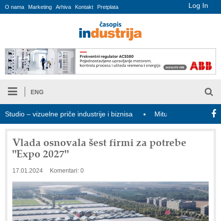
Log In
O nama
Marketing
Arhiva
Kontakt
Pretplata
ENG
io – vizuelne priče industrije i biznisa
Mitutoyo Crysta-Apex V P
Vlada osnovala šest firmi za potrebe
"Expo 2027"
17.01.2024
Komentari: 0