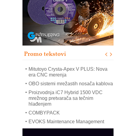
Potpuna efikasnost bez složenih
sistema
Trajna oznaka kao dugoročna korist
Bezbednost na prvom mestu!
IB BLUMENAUER - više od 40 godina
poverenja u industriji
Promo tekstovi
Art Utopia Studio – vizuelne priče
industrije i biznisa
Mitutoyo Crysta-Apex V PLUS: Nova
era CNC merenja
OBO sistemi mrežastih nosača kablova
Proizvodnja iC7 Hybrid 1500 VDC
mrežnog pretvarača sa tečnim
hlađenjem
COMBYPACK
EVOKS Maintenance Management
ROSA i SCHUNK podižu proizvodnju