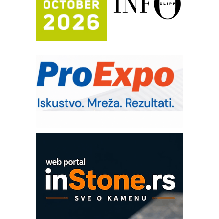
Efikasno upravljanje energijom
Automatizacija pakovanja · Display
(Shelf-Ready) omotnice
Potpuna efikasnost bez složenih
sistema
Trajna oznaka kao dugoročna korist
Bezbednost na prvom mestu!
IB BLUMENAUER - više od 40 godina
poverenja u industriji
Art Utopia Studio – vizuelne priče
industrije i biznisa
Mitutoyo Crysta-Apex V PLUS: Nova
era CNC merenja
OBO sistemi mrežastih nosača kablova
Proizvodnja iC7 Hybrid 1500 VDC
mrežnog pretvarača sa tečnim
hlađenjem
COMBYPACK