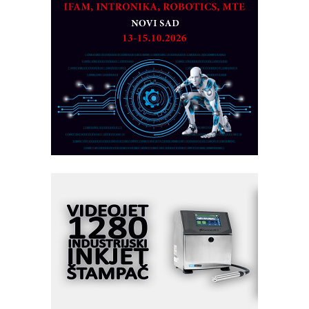
na viši nivo
Detekcija različitih oblika
MAREX - Lim i mašine za savremena
rešenja
Marcom-plast d.o.o.- vaš pouzdan
partner
CTO - Prilagodite svoju toplinsku
obradu!
Razvoj asortimanskog pravca MINI-
PLC AKYTEC
AUKOM: Svetski standard metrologije
dostupan u Srbiji
MOTOMAN – NEXT-Robotika vođena
veštačkom inteligencijom
I.SAFE MOBILE revolucioniše
industrijsku automatizaciju
pionirskimmobile operator PANEL-OM
Fleksibilno stezanje i brzo
podešavanje u proizvodnji prototipova