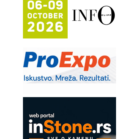
Trajna oznaka kao dugoročna korist
Bezbednost na prvom mestu!
IB BLUMENAUER - više od 40 godina
poverenja u industriji
COMBYPACK
RMQ-TITAN ADVANCED INDICATOR
– Pametna signalizacija za efikasnije
upravljanje mašinama
Sigurnije ispitivanje transformatora u
solarnim elektranama i vetroparkovima
Pranje točkova na gradilištu- standard
modernog i odgovornog građenja
ROSA i SCHUNK podižu proizvodnju
na viši nivo
Detekcija različitih oblika
MAREX - Lim i mašine za savremena
rešenja
Marcom-plast d.o.o.- vaš pouzdan