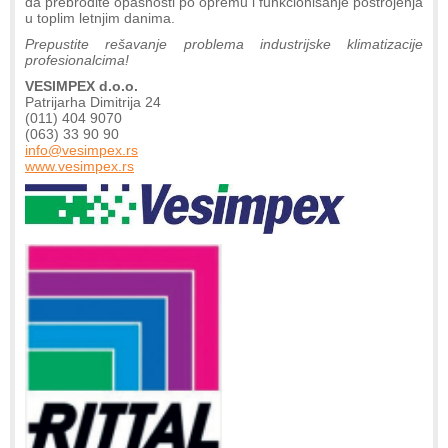
da prebrodite opasnosti po opremu i funkcionisanje postrojenja
u toplim letnjim danima.
Prepustite rešavanje problema industrijske klimatizacije
profesionalcima!
VESIMPEX d.o.o.
Patrijarha Dimitrija 24
(011) 404 9070
(063) 33 90 90
info@vesimpex.rs
www.vesimpex.rs