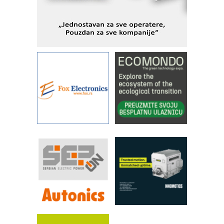
sistema
YAMADA pumpe – japanska
pouzdanost u transferu fluida
Filtration Group Industrial – Napredna
rešenja za filtraciju u hidrauličkim i
procesnim sistemima
Art Utopia Studio – vizuelne priče
industrije i biznisa
RILINEX kompanije Rittal
FANUC: Najbolje za vašu pametnu
automatizaciju
Efikasno upravljanje energijom
Automatizacija pakovanja · Display
(Shelf-Ready) omotnice
Proizvodnja iC7 Hybrid 1500 VDC
mrežnog pretvarača sa tečnim
hlađenjem
Potpuna efikasnost bez složenih
sistema