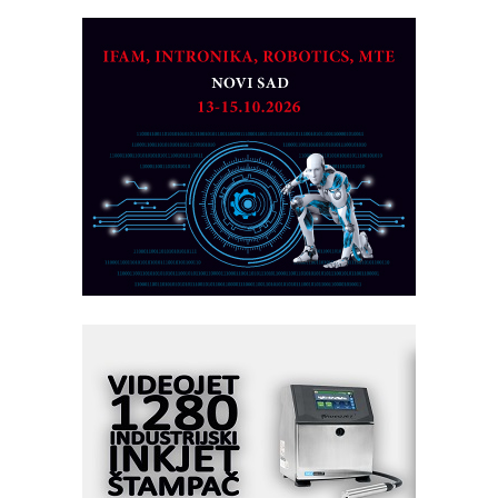
AUKOM: Svetski standard metrologije
dostupan u Srbiji
MOTOMAN – NEXT-Robotika vođena
veštačkom inteligencijom
I.SAFE MOBILE revolucioniše
industrijsku automatizaciju
pionirskimmobile operator PANEL-OM
Fleksibilno stezanje i brzo
podešavanje u proizvodnji prototipova
KIP KOP – napredna rešenja za
savremene industrijske i logističke
objekte
Alba d.o.o. – 35 godina preciznosti u
metrologiji i pametnim dozirnim
rešenjima
IBeRTIM - oprema za ispitivanje
kontrole kvaliteta
STAUFF – Komponente koje
povećavaju pouzdanost hidrauličkih