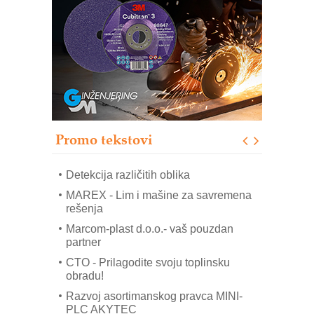
COMBYPACK
RMQ-TITAN ADVANCED INDICATOR
– Pametna signalizacija za efikasnije
upravljanje mašinama
Sigurnije ispitivanje transformatora u
solarnim elektranama i vetroparkovima
Pranje točkova na gradilištu- standard
modernog i odgovornog građenja
Promo tekstovi
ROSA i SCHUNK podižu proizvodnju
na viši nivo
Detekcija različitih oblika
MAREX - Lim i mašine za savremena
rešenja
Marcom-plast d.o.o.- vaš pouzdan
partner
CTO - Prilagodite svoju toplinsku
obradu!
Razvoj asortimanskog pravca MINI-
PLC AKYTEC