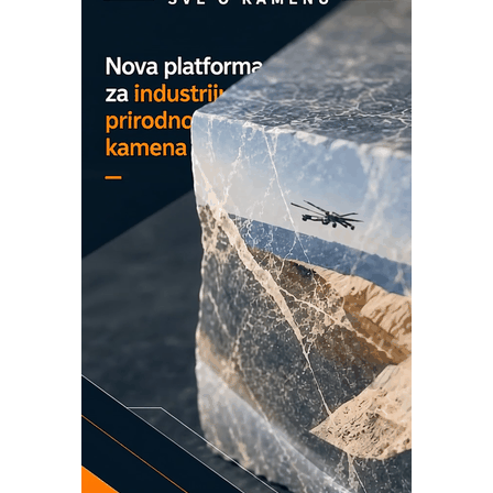
partner
CTO - Prilagodite svoju toplinsku
obradu!