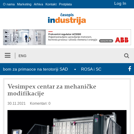
Log In
O nama
Marketing
Arhiva
Kontakt
Pretplata
ENG
m za primaoce na terotoriji SAD
ROSA i SCHUNK podižu proizvodnj
Vesimpex centar za mehaničke
modifikacije
30.11.2021
Komentari: 0