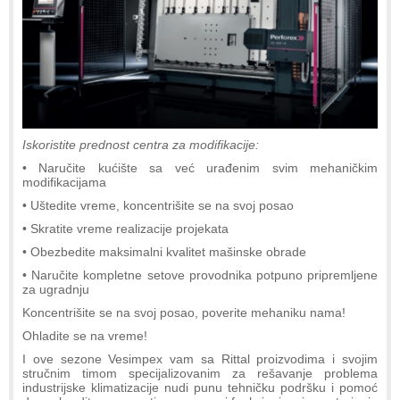
Iskoristite prednost centra za modifikacije:
• Naručite kućište sa već urađenim svim mehaničkim
modifikacijama
• Uštedite vreme, koncentrišite se na svoj posao
• Skratite vreme realizacije projekata
• Obezbedite maksimalni kvalitet mašinske obrade
• Naručite kompletne setove provodnika potpuno pripremljene
za ugradnju
Koncentrišite se na svoj posao, poverite mehaniku nama!
Ohladite se na vreme!
I ove sezone Vesimpex vam sa Rittal proizvodima i svojim
stručnim timom specijalizovanim za rešavanje problema
industrijske klimatizacije nudi punu tehničku podršku i pomoć