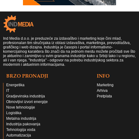
Ind Media d.o.o. je preduzeće za izdavaštvo i marketing koje čini mlad,
profesionalan tim stručnjaka iz oblasi izdavaštva, marketinga, prevodilaštva,
grafičkog i web dizajna. Industrija je časopis i portal informativno-
komercijalnog karaktera što znači da na jednom mestu možete pročitati sve što
je aktuelno i zanimljivo u svim granama industrije kako u Srbiji tako i u regionu,
ali i van njega. "Industrija" - odgovor na potrebu industrijskog sektora za
modernim i aktuelnim informacijama.
BRZO PRONADJI
INFO
Energetika
Marketing
IT
Arhiva
Gradjevinska industrija
Pretplata
Obnovljivi izvori energije
Nove tehnologije
Logistika
Metalna industrija
Industrija pakovanja
Tehnologija voda
Automatizacija