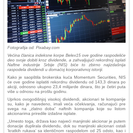
Fotografija od: Pixabay.com
Većina članica indeksne korpe Belex15 ove godine raspodeliće
deo svoje dobiti kroz dividende, a zahvaljujući rekordnoj isplati
Naftne industrije Srbije (NIS) biće to zbirno najizdašnija
raspodela dividendi u domaćoj korporativnoj istoriji.
Kako je saopštila brokerska kuća Momentum Securities, NIS
će ove godine isplatiti rekordnu dividendu od 143,3 dinara po
akciji, odnosno ukupno 23,4 milijarde dinara, što je četiri puta
više u odnosu na prošlu godinu.
Uprkos ovogodišnjoj visokoj dividendi, akcionari te kompanije
su, kako je navedeno, imali veća očekivanja, računajući pre
svega na „zlatno doba“ naftnih kompanija koje su listom
akcionarima priredile izdašne isplate.
„Umesto toga, država kao najveći manjinski akcionar je putem
donacije duplirala dividendu, dok su manjinski akcionari ostali
‘kratkih rukava’ sa identičnom raspodelom od 25 odsto, kao i