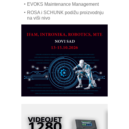
EVOKS Maintenance Management
ROSA i SCHUNK podižu proizvodnju
na viši nivo
Detekcija različitih oblika
MAREX - Lim i mašine za savremena
rešenja
Marcom-plast d.o.o.- vaš pouzdan
partner
CTO - Prilagodite svoju toplinsku
obradu!
Razvoj asortimanskog pravca MINI-
PLC AKYTEC
AUKOM: Svetski standard metrologije
dostupan u Srbiji
MOTOMAN – NEXT-Robotika vođena
veštačkom inteligencijom
I.SAFE MOBILE revolucioniše
industrijsku automatizaciju
pionirskimmobile operator PANEL-OM