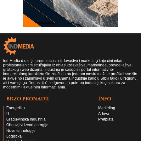
Ind Media d.o.o. je preduzeće za izdavaštvo i marketing koje čini mlad,
profesionalan tim stručnjaka iz oblasi izdavaštva, marketinga, prevodilaštva,
grafičkog i web dizajna. Industrija je časopis i portal informativno-
komercijalnog karaktera što znači da na jednom mestu možete pročitati sve što
je aktuelno i zanimljivo u svim granama industrije kako u Srbiji tako i u regionu,
ali i van njega. "Industrija" - odgovor na potrebu industrijskog sektora za
modernim i aktuelnim informacijama.
BRZO PRONADJI
INFO
Energetika
Marketing
IT
Arhiva
Gradjevinska industrija
Pretplata
Obnovljivi izvori energije
Nove tehnologije
Logistika