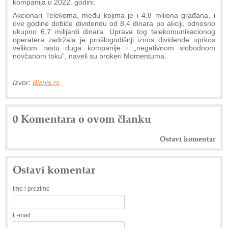
kompanija u 2022. godini.
Akcionari Telekoma, među kojima je i 4,8 miliona građana, i
ove godine dobiće dividendu od 8,4 dinara po akciji, odnosno
ukupno 6,7 milijardi dinara. Uprava tog telekomunikacionog
operatera zadržala je prošlogodišnji iznos dividende uprkos
velikom rastu duga kompanije i „negativnom slobodnom
novčanom toku“, naveli su brokeri Momentuma.
Izvor:
Biznis.rs
0 Komentara o ovom članku
Ostavi komentar
Ostavi komentar
Ime i prezime
E-mail