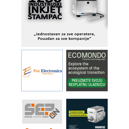
Fleksibilno stezanje i brzo
podešavanje u proizvodnji prototipova
KIP KOP – napredna rešenja za
savremene industrijske i logističke
objekte
Alba d.o.o. – 35 godina preciznosti u
metrologiji i pametnim dozirnim
rešenjima
IBeRTIM - oprema za ispitivanje
kontrole kvaliteta
STAUFF – Komponente koje
povećavaju pouzdanost hidrauličkih
sistema
YAMADA pumpe – japanska
pouzdanost u transferu fluida
Filtration Group Industrial – Napredna
rešenja za filtraciju u hidrauličkim i
procesnim sistemima
RILINEX kompanije Rittal