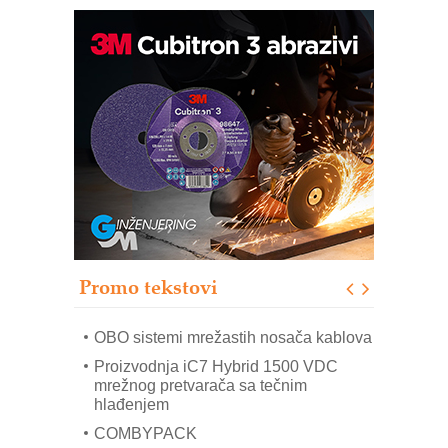
Potpuna efikasnost bez složenih
sistema
Trajna oznaka kao dugoročna korist
Bezbednost na prvom mestu!
IB BLUMENAUER - više od 40 godina
poverenja u industriji
RMQ-TITAN ADVANCED INDICATOR
– Pametna signalizacija za efikasnije
upravljanje mašinama
Promo tekstovi
Mitutoyo Crysta-Apex V PLUS: Nova
era CNC merenja
OBO sistemi mrežastih nosača kablova
Proizvodnja iC7 Hybrid 1500 VDC
mrežnog pretvarača sa tečnim
hlađenjem
COMBYPACK