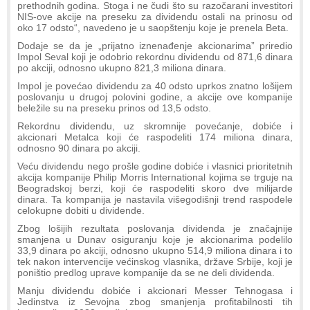
prethodnih godina. Stoga i ne čudi što su razočarani investitori
NIS-ove akcije na preseku za dividendu ostali na prinosu od
oko 17 odsto“, navedeno je u saopštenju koje je prenela Beta.
Dodaje se da je „prijatno iznenađenje akcionarima” priredio
Impol Seval koji je odobrio rekordnu dividendu od 871,6 dinara
po akciji, odnosno ukupno 821,3 miliona dinara.
Impol je povećao dividendu za 40 odsto uprkos znatno lošijem
poslovanju u drugoj polovini godine, a akcije ove kompanije
beležile su na preseku prinos od 13,5 odsto.
Rekordnu dividendu, uz skromnije povećanje, dobiće i
akcionari Metalca koji će raspodeliti 174 miliona dinara,
odnosno 90 dinara po akciji.
Veću dividendu nego prošle godine dobiće i vlasnici prioritetnih
akcija kompanije Philip Morris International kojima se trguje na
Beogradskoj berzi, koji će raspodeliti skoro dve milijarde
dinara. Ta kompanija je nastavila višegodišnji trend raspodele
celokupne dobiti u dividende.
Zbog lošijih rezultata poslovanja dividenda je značajnije
smanjena u Dunav osiguranju koje je akcionarima podelilo
33,9 dinara po akciji, odnosno ukupno 514,9 miliona dinara i to
tek nakon intervencije većinskog vlasnika, države Srbije, koji je
poništio predlog uprave kompanije da se ne deli dividenda.
Manju dividendu dobiće i akcionari Messer Tehnogasa i
Jedinstva iz Sevojna zbog smanjenja profitabilnosti tih