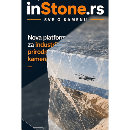
mrežnog pretvarača sa tečnim
hlađenjem
COMBYPACK
EVOKS Maintenance Management