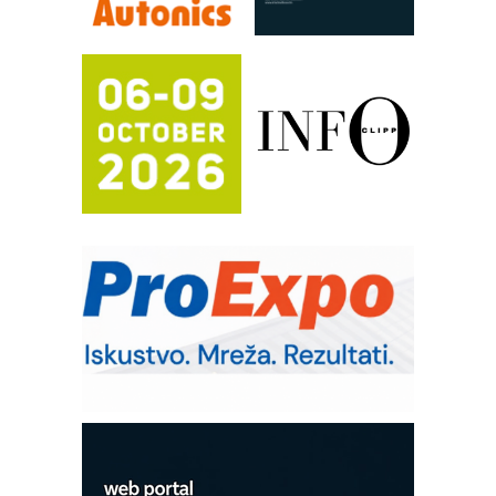
FANUC: Najbolje za vašu pametnu
automatizaciju
Efikasno upravljanje energijom
Automatizacija pakovanja · Display
(Shelf-Ready) omotnice
Potpuna efikasnost bez složenih
sistema
Trajna oznaka kao dugoročna korist
Bezbednost na prvom mestu!
IB BLUMENAUER - više od 40 godina
poverenja u industriji
RMQ-TITAN ADVANCED INDICATOR
– Pametna signalizacija za efikasnije
upravljanje mašinama
Mitutoyo Crysta-Apex V PLUS: Nova
era CNC merenja
OBO sistemi mrežastih nosača kablova
Proizvodnja iC7 Hybrid 1500 VDC