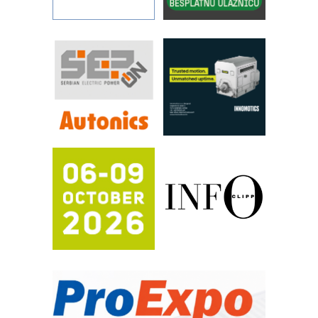
FANUC: Najbolje za vašu pametnu
automatizaciju
Efikasno upravljanje energijom
Automatizacija pakovanja · Display
(Shelf-Ready) omotnice
Proizvodnja iC7 Hybrid 1500 VDC
mrežnog pretvarača sa tečnim
hlađenjem
Potpuna efikasnost bez složenih
sistema
Trajna oznaka kao dugoročna korist
Bezbednost na prvom mestu!
IB BLUMENAUER - više od 40 godina
poverenja u industriji
COMBYPACK
RMQ-TITAN ADVANCED INDICATOR
– Pametna signalizacija za efikasnije
upravljanje mašinama