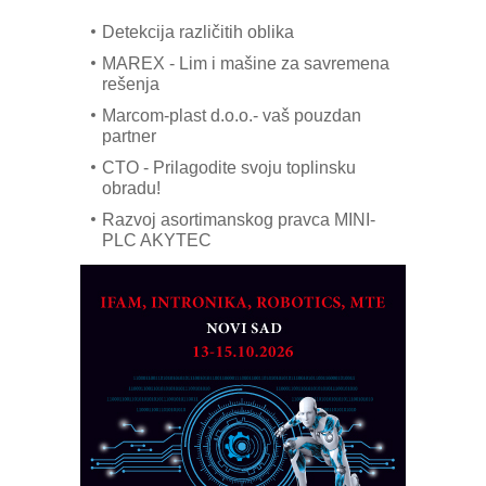
na viši nivo
Detekcija različitih oblika
MAREX - Lim i mašine za savremena
rešenja
Marcom-plast d.o.o.- vaš pouzdan
partner
CTO - Prilagodite svoju toplinsku
obradu!
Razvoj asortimanskog pravca MINI-
PLC AKYTEC
AUKOM: Svetski standard metrologije
dostupan u Srbiji
MOTOMAN – NEXT-Robotika vođena
veštačkom inteligencijom
I.SAFE MOBILE revolucioniše
industrijsku automatizaciju
pionirskimmobile operator PANEL-OM
Fleksibilno stezanje i brzo
podešavanje u proizvodnji prototipova