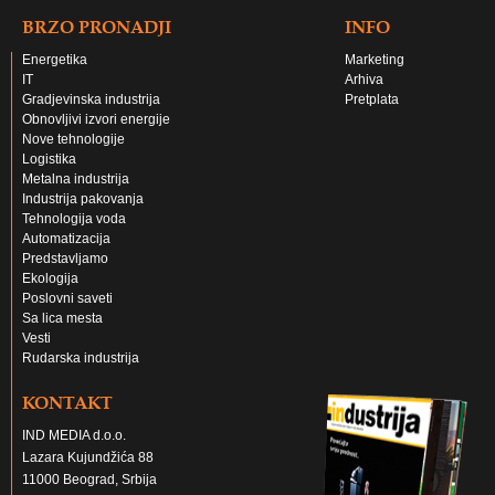
BRZO PRONADJI
INFO
Energetika
Marketing
IT
Arhiva
Gradjevinska industrija
Pretplata
Obnovljivi izvori energije
Nove tehnologije
Logistika
Metalna industrija
Industrija pakovanja
Tehnologija voda
Automatizacija
Predstavljamo
Ekologija
Poslovni saveti
Sa lica mesta
Vesti
Rudarska industrija
KONTAKT
IND MEDIA d.o.o.
Lazara Kujundžića 88
11000 Beograd, Srbija