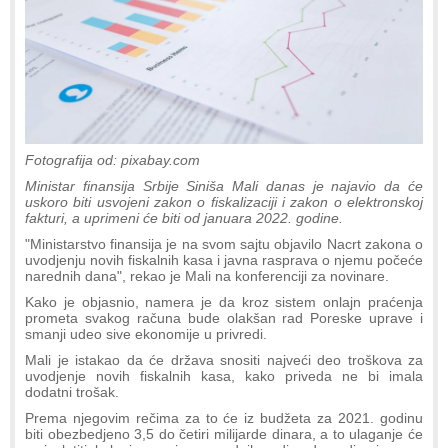
Fotografija od: pixabay.com
Ministar finansija Srbije Siniša Mali danas je najavio da će
uskoro biti usvojeni zakon o fiskalizaciji i zakon o elektronskoj
fakturi, a uprimeni će biti od januara 2022. godine.
"Ministarstvo finansija je na svom sajtu objavilo Nacrt zakona o
uvodjenju novih fiskalnih kasa i javna rasprava o njemu počeće
narednih dana", rekao je Mali na konferenciji za novinare.
Kako je objasnio, namera je da kroz sistem onlajn praćenja
prometa svakog računa bude olakšan rad Poreske uprave i
smanji udeo sive ekonomije u privredi.
Mali je istakao da će država snositi najveći deo troškova za
uvodjenje novih fiskalnih kasa, kako priveda ne bi imala
dodatni trošak.
Prema njegovim rečima za to će iz budžeta za 2021. godinu
biti obezbedjeno 3,5 do četiri milijarde dinara, a to ulaganje će