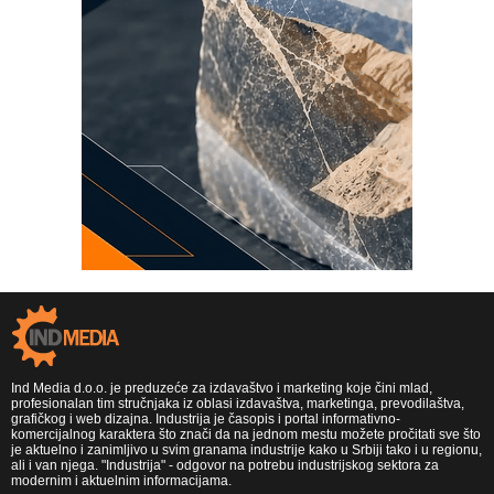
Ind Media d.o.o. je preduzeće za izdavaštvo i marketing koje čini mlad,
profesionalan tim stručnjaka iz oblasi izdavaštva, marketinga, prevodilaštva,
grafičkog i web dizajna. Industrija je časopis i portal informativno-
komercijalnog karaktera što znači da na jednom mestu možete pročitati sve što
je aktuelno i zanimljivo u svim granama industrije kako u Srbiji tako i u regionu,
ali i van njega. "Industrija" - odgovor na potrebu industrijskog sektora za
modernim i aktuelnim informacijama.