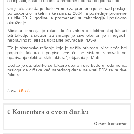
se isplatiti, kako je ocenio u narednih godinu do godinu i po.
On je ukazao da je došlo vreme za promenu jer se sad posluje
po zakonu o fiskalnim kasama iz 2004. a poslednje promene
su bile 2012. godine, a promenenji su tehnologija i poslovno
okruženje.
Ministar finansija je rekao da će zakon o elektronskoj fakturi
biti takodje značajan za smanjenje sive ekonomije i mogućih
nepravilnosti, ali i za ubrzanje povraćaja PDV-a.
"To je sistemsko rešenje koje je tražila privreda. Više neće biti
papirnih faktura i potpisa već će se sistem zasnivati na
uparivanju elektronskih faktura", objasnio je Mali.
Dodao je da, ukoliko se fakture upare i sve bude u redu nema
razloga da država već narednog dana ne vrati PDV za te dve
fakture.
Izvor:
BETA
0 Komentara o ovom članku
Ostavi komentar