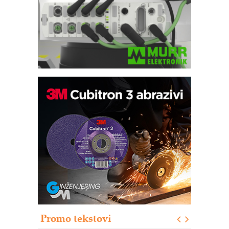
IB BLUMENAUER - više od 40 godina
poverenja u industriji
COMBYPACK
RMQ-TITAN ADVANCED INDICATOR
– Pametna signalizacija za efikasnije
upravljanje mašinama
Sigurnije ispitivanje transformatora u
solarnim elektranama i vetroparkovima
Pranje točkova na gradilištu- standard
modernog i odgovornog građenja
Promo tekstovi
ROSA i SCHUNK podižu proizvodnju