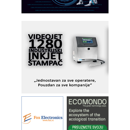
KIP KOP – napredna rešenja za
savremene industrijske i logističke
objekte
Alba d.o.o. – 35 godina preciznosti u
metrologiji i pametnim dozirnim
rešenjima
IBeRTIM - oprema za ispitivanje
kontrole kvaliteta
STAUFF – Komponente koje
povećavaju pouzdanost hidrauličkih
sistema
YAMADA pumpe – japanska
pouzdanost u transferu fluida
Filtration Group Industrial – Napredna
rešenja za filtraciju u hidrauličkim i
procesnim sistemima
Art Utopia Studio – vizuelne priče
industrije i biznisa
RILINEX kompanije Rittal