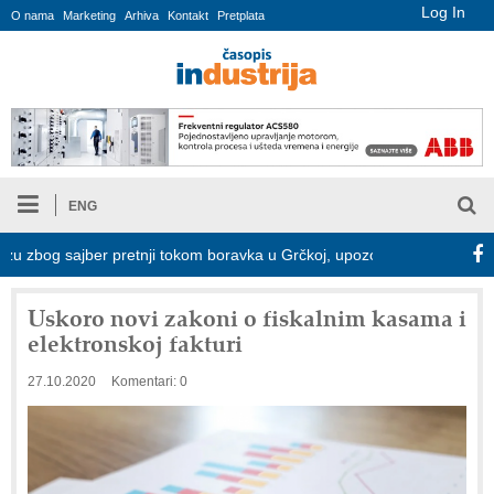
Log In
O nama
Marketing
Arhiva
Kontakt
Pretplata
ENG
 zbog sajber pretnji tokom boravka u Grčkoj, upozorava Kaspersky
Uskoro novi zakoni o fiskalnim kasama i
elektronskoj fakturi
27.10.2020
Komentari: 0