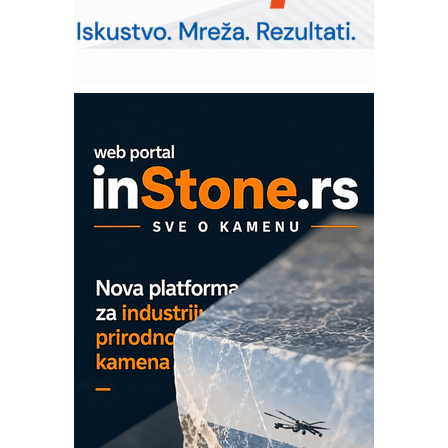
Sigurnije ispitivanje transformatora u
solarnim elektranama i vetroparkovima
Pranje točkova na gradilištu- standard
modernog i odgovornog građenja
ROSA i SCHUNK podižu proizvodnju
na viši nivo
Detekcija različitih oblika
MAREX - Lim i mašine za savremena
rešenja
Marcom-plast d.o.o.- vaš pouzdan
partner
CTO - Prilagodite svoju toplinsku
obradu!