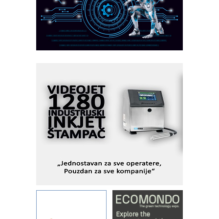
AUKOM: Svetski standard metrologije
dostupan u Srbiji
MOTOMAN – NEXT-Robotika vođena
veštačkom inteligencijom
I.SAFE MOBILE revolucioniše
industrijsku automatizaciju
pionirskimmobile operator PANEL-OM
Fleksibilno stezanje i brzo
podešavanje u proizvodnji prototipova
KIP KOP – napredna rešenja za
savremene industrijske i logističke
objekte
Alba d.o.o. – 35 godina preciznosti u
metrologiji i pametnim dozirnim
rešenjima
IBeRTIM - oprema za ispitivanje
kontrole kvaliteta
STAUFF – Komponente koje
povećavaju pouzdanost hidrauličkih
sistema