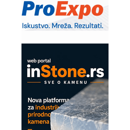
– Pametna signalizacija za efikasnije
upravljanje mašinama
Sigurnije ispitivanje transformatora u
solarnim elektranama i vetroparkovima
Pranje točkova na gradilištu- standard
modernog i odgovornog građenja
Proizvodnja iC7 Hybrid 1500 VDC
mrežnog pretvarača sa tečnim
hlađenjem
COMBYPACK
EVOKS Maintenance Management
ROSA i SCHUNK podižu proizvodnju
na viši nivo
Detekcija različitih oblika