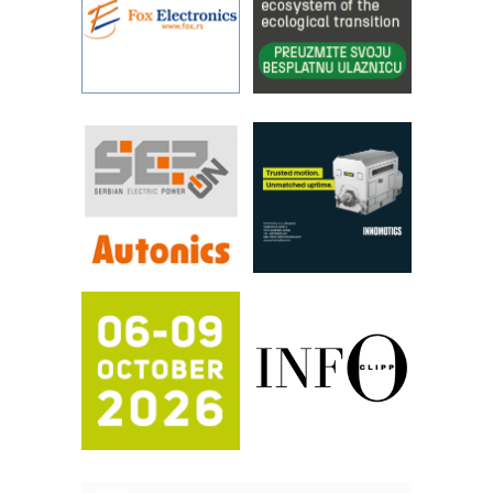
YAMADA pumpe – japanska
pouzdanost u transferu fluida
Filtration Group Industrial – Napredna
rešenja za filtraciju u hidrauličkim i
procesnim sistemima
RILINEX kompanije Rittal
FANUC: Najbolje za vašu pametnu
automatizaciju
Efikasno upravljanje energijom
Automatizacija pakovanja · Display
(Shelf-Ready) omotnice
Potpuna efikasnost bez složenih
sistema
Trajna oznaka kao dugoročna korist
Bezbednost na prvom mestu!
IB BLUMENAUER - više od 40 godina
poverenja u industriji
RMQ-TITAN ADVANCED INDICATOR