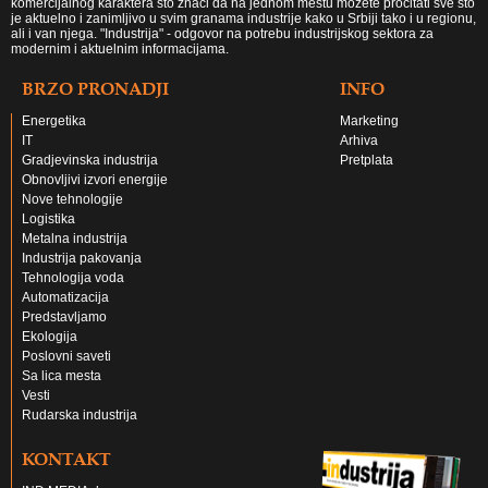
komercijalnog karaktera što znači da na jednom mestu možete pročitati sve što
je aktuelno i zanimljivo u svim granama industrije kako u Srbiji tako i u regionu,
ali i van njega. "Industrija" - odgovor na potrebu industrijskog sektora za
modernim i aktuelnim informacijama.
BRZO PRONADJI
INFO
Energetika
Marketing
IT
Arhiva
Gradjevinska industrija
Pretplata
Obnovljivi izvori energije
Nove tehnologije
Logistika
Metalna industrija
Industrija pakovanja
Tehnologija voda
Automatizacija
Predstavljamo
Ekologija
Poslovni saveti
Sa lica mesta
Vesti
Rudarska industrija
KONTAKT