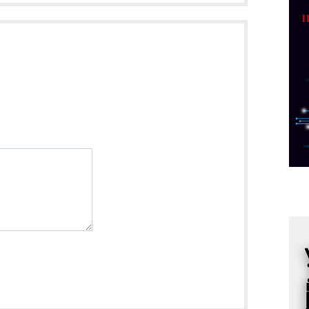
p
C
o
R
A
d
M
v
I
i
p
F
p
K
s
o
A
m