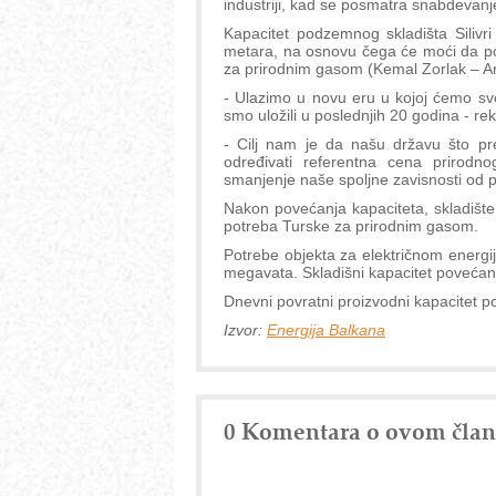
industriji, kad se posmatra snabdevanje
Kapacitet podzemnog skladišta Silivri
metara, na osnovu čega će moći da po
za prirodnim gasom (Kemal Zorlak – A
- Ulazimo u novu eru u kojoj ćemo svo
smo uložili u poslednjih 20 godina - re
- Cilj nam je da našu državu što pr
određivati referentna cena prirodn
smanjenje naše spoljne zavisnosti od 
Nakon povećanja kapaciteta, skladište
potreba Turske za prirodnim gasom.
Potrebe objekta za električnom energij
megavata. Skladišni kapacitet povećan j
Dnevni povratni proizvodni kapacitet p
Izvor:
Energija Balkana
0 Komentara o ovom čla