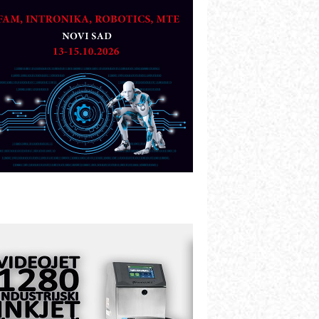
artner
TO - Prilagodite svoju toplinsku
bradu!
azvoj asortimanskog pravca MINI-
PLC AKYTEC
UKOM: Svetski standard metrologije
ostupan u Srbiji
OTOMAN – NEXT-Robotika vođena
eštačkom inteligencijom
.SAFE MOBILE revolucioniše
ndustrijsku automatizaciju
ionirskimmobile operator PANEL-OM
leksibilno stezanje i brzo
odešavanje u proizvodnji prototipova
IP KOP – napredna rešenja za
avremene industrijske i logističke
bjekte
lba d.o.o. – 35 godina preciznosti u
etrologiji i pametnim dozirnim