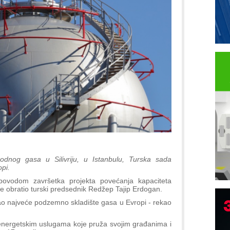
rodnog gasa u Silivriju, u Istanbulu, Turska sada
pi.
 povodom završetka projekta povećanja kapaciteta
 obratio turski predsednik Redžep Tajip Erdogan.
tao najveće podzemno skladište gasa u Evropi - rekao
B
I
 energetskim uslugama koje pruža svojim građanima i
p