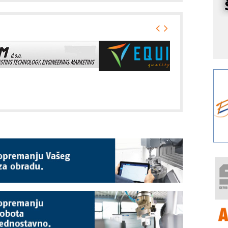
r
I
k
S
p
s
Y
p
F
r
p
R
F
a
E
A
(
P
s