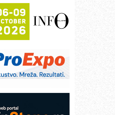
rajna oznaka kao dugoročna korist
ezbednost na prvom mestu!
B BLUMENAUER - više od 40 godina
overenja u industriji
RMQ-TITAN ADVANCED INDICATOR
 Pametna signalizacija za efikasnije
pravljanje mašinama
igurnije ispitivanje transformatora u
olarnim elektranama i vetroparkovima
ranje točkova na gradilištu- standard
odernog i odgovornog građenja
roizvodnja iC7 Hybrid 1500 VDC
režnog pretvarača sa tečnim
lađenjem
COMBYPACK
VOKS Maintenance Management
OSA i SCHUNK podižu proizvodnju
a viši nivo