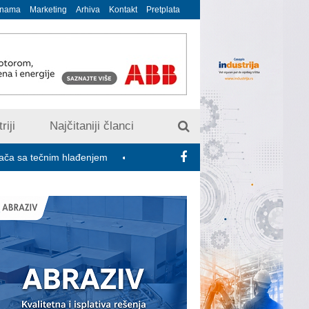
 nama
Marketing
Arhiva
Kontakt
Pretplata
riji
Najčitaniji članci
nim hlađenjem
Minimalac 2027: Sindikati traže veće povećanje