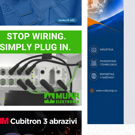
ezbednost na prvom mestu!
B BLUMENAUER - više od 40 godina
overenja u industriji