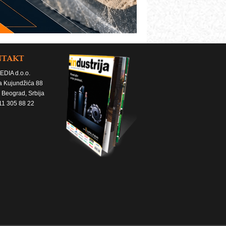
NTAKT
EDIA d.o.o.
a Kujundžića 88
 Beograd, Srbija
11 305 88 22