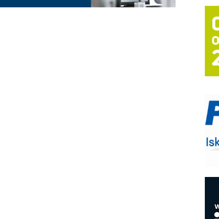
T
B
I
p
–
u
S
s
P
m
P
m
h
E
R
n