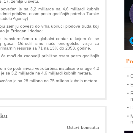
, 17. zemlja u svetu.
 povećan je sa 3,2 milijarde na 4,6 milijardi kubnih
–
dmiri približno osam posto godišnjih potreba Turske
nadolu Agency)
u
ju zemlju dovesti do vrha ubirući plodove truda koji
S
kao je Erdogan i dodao:
s
e transformišemo u globalni centar u kojem će se
P
og gasa. Odredili smo našu energetsku viziju za
m
primarnih resursa sa 71 na 13% do 2053. godine.
 će moći da zadovolji približno osam posto godišnjih
P
Pr
m
h
om će podmirivati vetroturbina instalisane snage 4,2
e sa 3,2 milijarde na 4,6 milijardi kubnih metara.
ovećan je sa 28 miliona na 75 miliona kubnih metara.
E
R
n
D
nku
M
r
Ostavi komentar
M