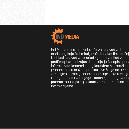
Ind Media d.o.o. je preduzeće za izdavaštvo i
marketing koje čini mlad, profesionalan tim stručn
iz oblasi izdavaštva, marketinga, prevodilaštva,
grafičkog i web dizajna. Industrija je časopis i port
informativno-komercijalnog karaktera što znači da
jednom mestu možete pročitati sve što je aktuelno 
zanimljivo u svim granama industrije kako u Srbiji
i u regionu, ali i van njega. "Industrija" - odgovor n
potrebu industrijskog sektora za modernim i aktue
informacijama.