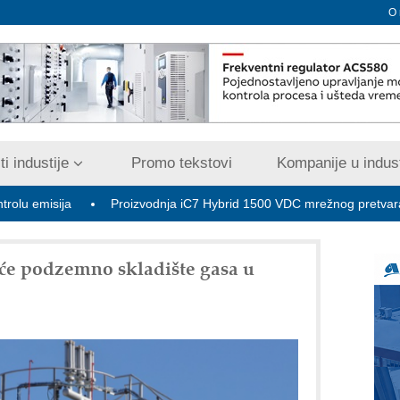
O
i industije
Promo tekstovi
Kompanije u indust
ja
Proizvodnja iC7 Hybrid 1500 VDC mrežnog pretvarača sa teč
će podzemno skladište gasa u