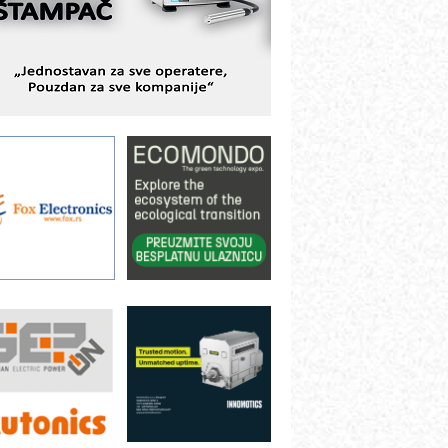
ešenjima
BeRTIM - oprema za ispitivanje
ontrole kvaliteta
TAUFF – Komponente koje
ovećavaju pouzdanost hidrauličkih
istema
AMADA pumpe – japanska
ouzdanost u transferu fluida
iltration Group Industrial – Napredna
ešenja za filtraciju u hidrauličkim i
rocesnim sistemima
ILINEX kompanije Rittal
ANUC: Najbolje za vašu pametnu
utomatizaciju
fikasno upravljanje energijom
utomatizacija pakovanja · Display
Shelf-Ready) omotnice
otpuna efikasnost bez složenih
istema