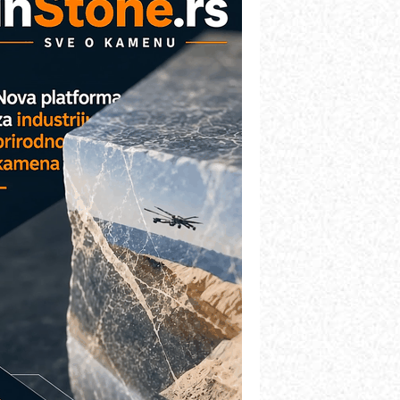
etekcija različitih oblika