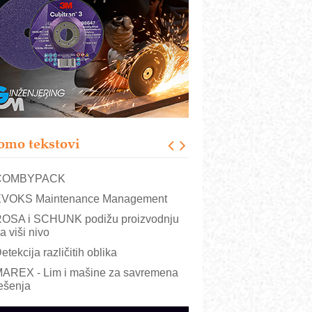
RMQ-TITAN ADVANCED INDICATOR
 Pametna signalizacija za efikasnije
pravljanje mašinama
igurnije ispitivanje transformatora u
olarnim elektranama i vetroparkovima
ranje točkova na gradilištu- standard
odernog i odgovornog građenja
roizvodnja iC7 Hybrid 1500 VDC
omo tekstovi
režnog pretvarača sa tečnim
lađenjem
COMBYPACK
VOKS Maintenance Management
OSA i SCHUNK podižu proizvodnju
a viši nivo
etekcija različitih oblika
AREX - Lim i mašine za savremena
ešenja
arcom-plast d.o.o.- vaš pouzdan