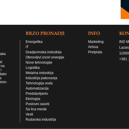
BRZO PRONADJI
INFO
KO
Energetika
Marketing
IND M
IT
Arhiva
Lazar
Gradjevinska industrija
Pretplata
11000
jaka
Obnovljivi izvori energije
+381 
al
Nove tehnologije
 na
Logistika
i
Metalna industrija
 tako
a
Industrija pakovanja
lnim
Tehnologija voda
Automatizacija
Predstavljamo
Ekologija
Poslovni saveti
Sa lica mesta
Vesti
Rudarska industrija