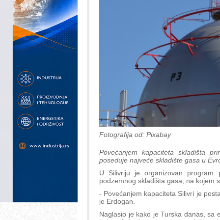
Fotografija od: Pixabay
Povećanjem kapaciteta skladišta pri
poseduje najveće skladište gasa u Evro
U Silivriju je organizovan program
podzemnog skladišta gasa, na kojem se
- Povećanjem kapaciteta Silivri je pos
je Erdogan.
Naglasio je kako je Turska danas, sa