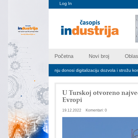
Log In
Početna
Novi broj
Oblast
ijskom zagađivanju donosi digitalizaciju dozvola i strožu kontrolu emisi
U Turskoj otvoreno najve
Evropi
19.12.2022
Komentari: 0