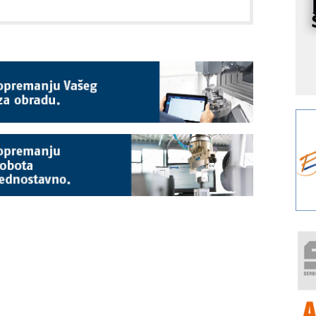
o
A
m
r
I
k
S
p
s
Y
p
F
r
p
R
F
a
E
A