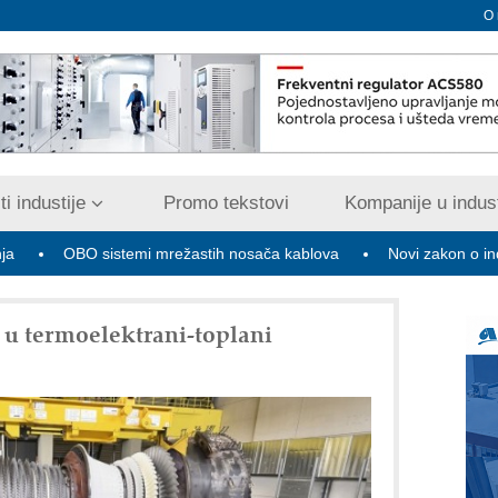
O
i industije
Promo tekstovi
Kompanije u indust
BO sistemi mrežastih nosača kablova
Novi zakon o industrijskom 
 u termoelektrani-toplani