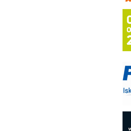
(
P
s
T
B
I
p
A
i
M
e
O
P
m
h