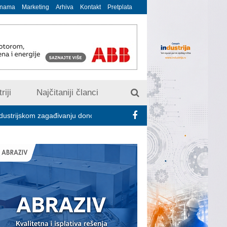
 nama
Marketing
Arhiva
Kontakt
Pretplata
riji
Najčitaniji članci
zagađivanju donosi digitalizaciju dozvola i strožu kontrolu emisija