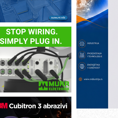
utomatizacija pakovanja · Display
Shelf-Ready) omotnice
otpuna efikasnost bez složenih
istema