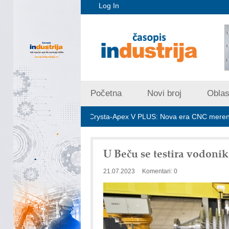
Log In
Početna
Novi broj
Oblast
a
Mitutoyo Crysta-Apex V PLUS: Nova era CNC merenja
O
U Beču se testira vodonik
21.07.2023
Komentari: 0