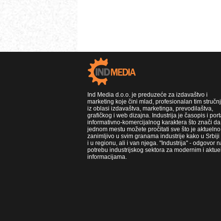
Ind Media d.o.o. je preduzeće za izdavaštvo i
marketing koje čini mlad, profesionalan tim stručn
iz oblasi izdavaštva, marketinga, prevodilaštva,
grafičkog i web dizajna. Industrija je časopis i port
informativno-komercijalnog karaktera što znači da
jednom mestu možete pročitati sve što je aktuelno 
zanimljivo u svim granama industrije kako u Srbiji
i u regionu, ali i van njega. "Industrija" - odgovor n
potrebu industrijskog sektora za modernim i aktue
informacijama.