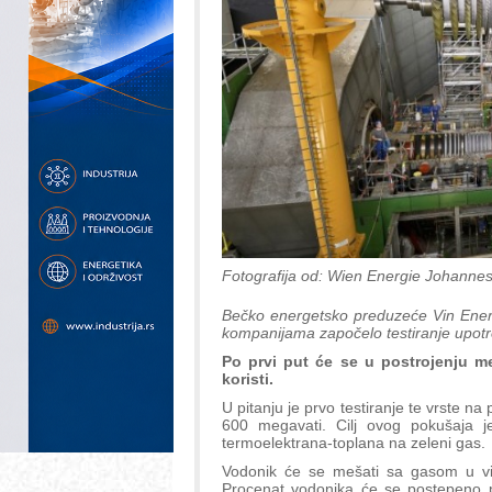
Fotografija od: Wien Energie Johannes
Bečko energetsko preduzeće Vin Energ
kompanijama započelo testiranje upotr
Po prvi put će se u postrojenju m
koristi.
U pitanju je prvo testiranje te vrste n
600 megavati. Cilj ovog pokušaja j
termoelektrana-toplana na zeleni gas.
Vodonik će se mešati sa gasom u vi
Procenat vodonika će se postepeno 