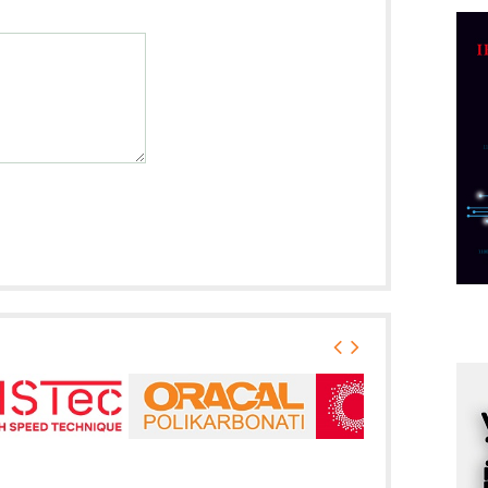
M
r
M
p
C
o
R
A
d
M
v
I
i
p
F
p
K
s