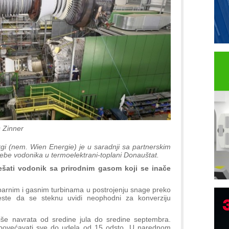
 Zinner
i (nem. Wien Energie) je u saradnji sa partnerskim
ebe vodonika u termoelektrani-toplani Donauštat.
ešati vodonik sa prirodnim gasom koji se inače
a parnim i gasnim turbinama u postrojenju snage preko
A
este da se steknu uvidi neophodni za konverziju
(
P
še navrata od sredine jula do sredine septembra.
s
povećavati sve do udela od 15 odsto. U narednom