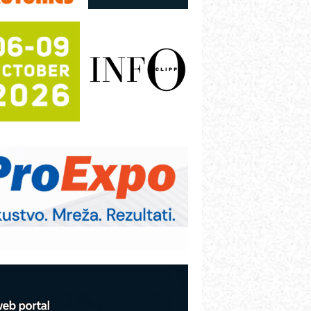
Shelf-Ready) omotnice
otpuna efikasnost bez složenih
istema
rajna oznaka kao dugoročna korist
ezbednost na prvom mestu!
B BLUMENAUER - više od 40 godina
overenja u industriji
rt Utopia Studio – vizuelne priče
ndustrije i biznisa
itutoyo Crysta-Apex V PLUS: Nova
ra CNC merenja
BO sistemi mrežastih nosača kablova
roizvodnja iC7 Hybrid 1500 VDC
režnog pretvarača sa tečnim
lađenjem
COMBYPACK