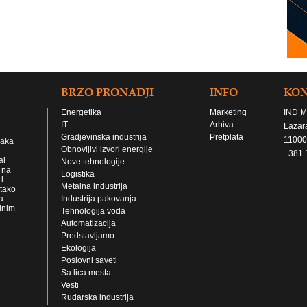
BRZO PRONADJI
INFO
KO
Energetika
Marketing
IND M
IT
Arhiva
Lazar
Gradjevinska industrija
Pretplata
11000
jaka
Obnovljivi izvori energije
+381 
al
Nove tehnologije
 na
Logistika
i
Metalna industrija
 tako
a
Industrija pakovanja
lnim
Tehnologija voda
Automatizacija
Predstavljamo
Ekologija
Poslovni saveti
Sa lica mesta
Vesti
Rudarska industrija