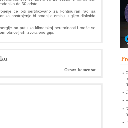
vodonika do 30 odsto.
T
jenje će biti sertifikovano za kontinuiran rad sa
B
ika postrojenje bi smanjilo emisiju ugljen-dioksida
I
ergije na putu ka klimatskoj neutralnosti i može se
p
jem obnovljivih izvora energije.
A
i
M
nku
e
Pr
O
Ostavi komentar
P
m
h
E
R
n
D