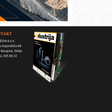
NTAKT
EDIA d.o.o.
a Kujundžića 88
 Beograd, Srbija
11 305 88 22