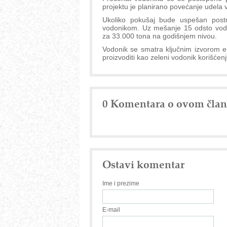
projektu je planirano povećanje udela 
Ukoliko pokušaj bude uspešan postro
vodonikom. Uz mešanje 15 odsto vodon
za 33.000 tona na godišnjem nivou.
Vodonik se smatra ključnim izvorom en
proizvoditi kao zeleni vodonik korišćen
0 Komentara o ovom čla
Ostavi komentar
Ime i prezime
E-mail