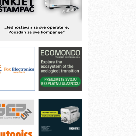
bjekte
lba d.o.o. – 35 godina preciznosti u
etrologiji i pametnim dozirnim
ešenjima
BeRTIM - oprema za ispitivanje
ontrole kvaliteta
TAUFF – Komponente koje
ovećavaju pouzdanost hidrauličkih
istema
AMADA pumpe – japanska
ouzdanost u transferu fluida
iltration Group Industrial – Napredna
ešenja za filtraciju u hidrauličkim i
rocesnim sistemima
ILINEX kompanije Rittal
ANUC: Najbolje za vašu pametnu
utomatizaciju
fikasno upravljanje energijom
utomatizacija pakovanja · Display