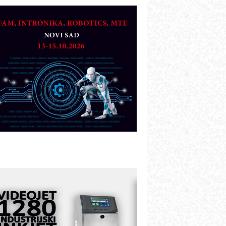
AREX - Lim i mašine za savremena
ešenja
arcom-plast d.o.o.- vaš pouzdan
artner
TO - Prilagodite svoju toplinsku
bradu!
azvoj asortimanskog pravca MINI-
PLC AKYTEC
UKOM: Svetski standard metrologije
ostupan u Srbiji
OTOMAN – NEXT-Robotika vođena
eštačkom inteligencijom
.SAFE MOBILE revolucioniše
ndustrijsku automatizaciju
ionirskimmobile operator PANEL-OM
leksibilno stezanje i brzo
odešavanje u proizvodnji prototipova
IP KOP – napredna rešenja za
avremene industrijske i logističke