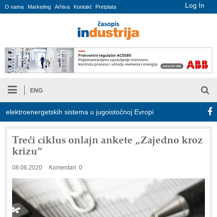
Log In
O nama
Marketing
Arhiva
Kontakt
Pretplata
ENG
ektroenergetskih sistema u jugoistočnoj Evropi
COMBYPACK
Treći ciklus onlajn ankete „Zajedno kroz
krizu“
08.06.2020
Komentari: 0