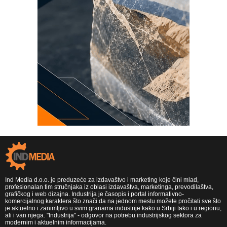
Ind Media d.o.o. je preduzeće za izdavaštvo i marketing koje čini mlad,
profesionalan tim stručnjaka iz oblasi izdavaštva, marketinga, prevodilaštva,
grafičkog i web dizajna. Industrija je časopis i portal informativno-
komercijalnog karaktera što znači da na jednom mestu možete pročitati sve što
je aktuelno i zanimljivo u svim granama industrije kako u Srbiji tako i u regionu,
ali i van njega. "Industrija" - odgovor na potrebu industrijskog sektora za
modernim i aktuelnim informacijama.