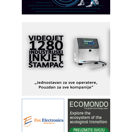
industrijsku automatizaciju
pionirskimmobile operator PANEL-OM
Fleksibilno stezanje i brzo
podešavanje u proizvodnji prototipova
KIP KOP – napredna rešenja za
savremene industrijske i logističke
objekte
Alba d.o.o. – 35 godina preciznosti u
metrologiji i pametnim dozirnim
rešenjima
IBeRTIM - oprema za ispitivanje
kontrole kvaliteta
STAUFF – Komponente koje
povećavaju pouzdanost hidrauličkih
sistema
YAMADA pumpe – japanska
pouzdanost u transferu fluida
Filtration Group Industrial – Napredna
rešenja za filtraciju u hidrauličkim i
procesnim sistemima