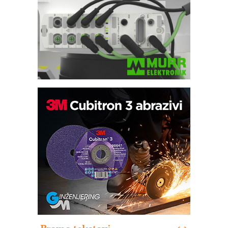
Trajna oznaka kao dugoročna korist
Bezbednost na prvom mestu!
IB BLUMENAUER - više od 40 godina
poverenja u industriji
RMQ-TITAN ADVANCED INDICATOR
– Pametna signalizacija za efikasnije
upravljanje mašinama
Sigurnije ispitivanje transformatora u
solarnim elektranama i vetroparkovima