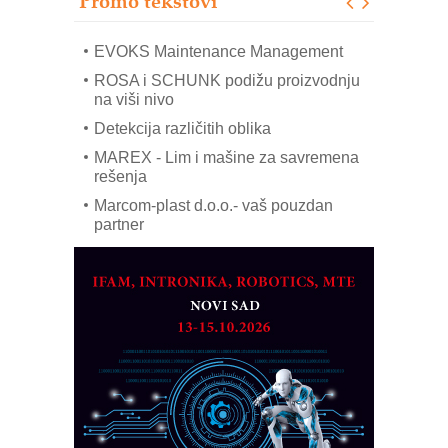
Promo tekstovi
COMBYPACK
EVOKS Maintenance Management
ROSA i SCHUNK podižu proizvodnju
na viši nivo
Detekcija različitih oblika
MAREX - Lim i mašine za savremena
rešenja
Marcom-plast d.o.o.- vaš pouzdan
partner
CTO - Prilagodite svoju toplinsku
obradu!
Razvoj asortimanskog pravca MINI-
PLC AKYTEC
AUKOM: Svetski standard metrologije
dostupan u Srbiji
MOTOMAN – NEXT-Robotika vođena
veštačkom inteligencijom
I.SAFE MOBILE revolucioniše