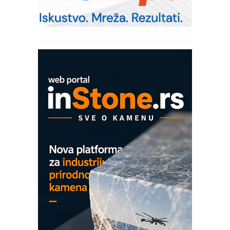
RMQ-TITAN ADVANCED INDICATOR
– Pametna signalizacija za efikasnije
upravljanje mašinama
Sigurnije ispitivanje transformatora u
solarnim elektranama i vetroparkovima
COMBYPACK
EVOKS Maintenance Management
ROSA i SCHUNK podižu proizvodnju
na viši nivo
Detekcija različitih oblika
MAREX - Lim i mašine za savremena
rešenja