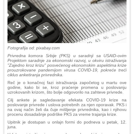
Fotografija od: pixabay.com
Privredna komora Srbije (PKS) u saradnji sa USAID-ovim
Projektom saradnje za ekonomski razvoj, u okviru istraživanja
"Zajedno kroz krizu" posvećenog ekonomskim aspektima krize
prouzrokovane pandemijom virusa COVID-19, pokreće treći
ciklus anketiranja privrednika.
Reč je o konačnoj fazi istraživanja započetog u martu ove
godine, kako bi se, kroz praćenje promena u poslovanju
uzrokovanih krizom, što bolje odgovorilo na zahteve privrede.
Cilj ankete je sagledavanje efekata COVID-19 krize na
poslovanje privrede i uslova potrebnih za njen oporavak. PKS i
na ovaj način želi da čuje mišljenje privrednika, kao i njihovu
procenu dosadašnje podrške PKS za vreme trajanja krize.
Upitnik je dostupan u onlajn formi do podneva u petak, 12.
juna.