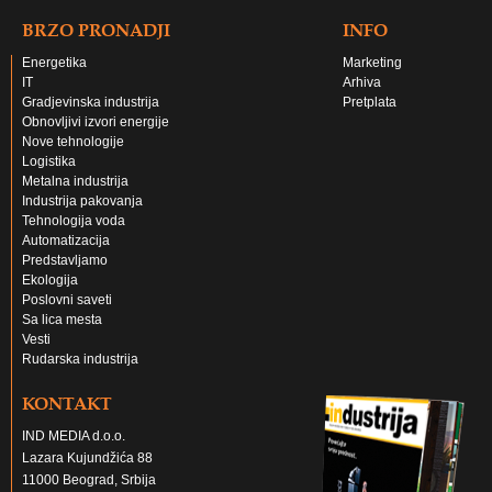
BRZO PRONADJI
INFO
Energetika
Marketing
IT
Arhiva
Gradjevinska industrija
Pretplata
Obnovljivi izvori energije
Nove tehnologije
Logistika
Metalna industrija
Industrija pakovanja
Tehnologija voda
Automatizacija
Predstavljamo
Ekologija
Poslovni saveti
Sa lica mesta
Vesti
Rudarska industrija
KONTAKT
IND MEDIA d.o.o.
Lazara Kujundžića 88
11000 Beograd, Srbija