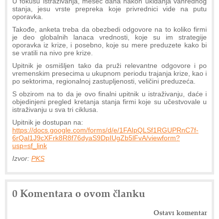
U fokusu istraživanja, mesec dana nakon ukidanja vanrednog
stanja, jesu vrste prepreka koje privrednici vide na putu
oporavka.
Takođe, anketa treba da obezbedi odgovore na to koliko firmi
je deo globalnih lanaca vrednosti, koje su im strategije
oporavka iz krize, i posebno, koje su mere preduzete kako bi
se vratili na nivo pre krize.
Upitnik je osmišljen tako da pruži relevantne odgovore i po
vremenskim presecima u ukupnom periodu trajanja krize, kao i
po sektorima, regionalnoj zastupljenosti, veličini preduzeća.
S obzirom na to da je ovo finalni upitnik u istraživanju, daće i
objedinjeni pregled kretanja stanja firmi koje su učestvovale u
istraživanju u sva tri ciklusa.
Upitnik je dostupan na:
https://docs.google.com/forms/d/e/1FAIpQLSf1RGUPRnC7f-
6rQal1J9cXFrk8R8f76dyaS9DpIUgZb5lFvA/viewform?
usp=sf_link
Izvor:
PKS
0 Komentara o ovom članku
Ostavi komentar