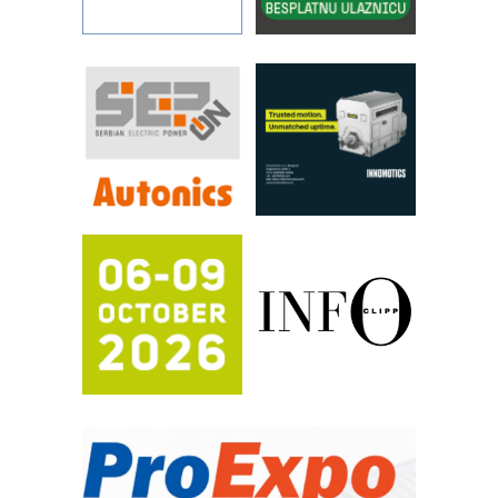
Art Utopia Studio – vizuelne priče
industrije i biznisa
RILINEX kompanije Rittal
FANUC: Najbolje za vašu pametnu
automatizaciju
Efikasno upravljanje energijom
Automatizacija pakovanja · Display
(Shelf-Ready) omotnice
Proizvodnja iC7 Hybrid 1500 VDC
mrežnog pretvarača sa tečnim
hlađenjem
Potpuna efikasnost bez složenih
sistema
Trajna oznaka kao dugoročna korist
Bezbednost na prvom mestu!
IB BLUMENAUER - više od 40 godina
poverenja u industriji