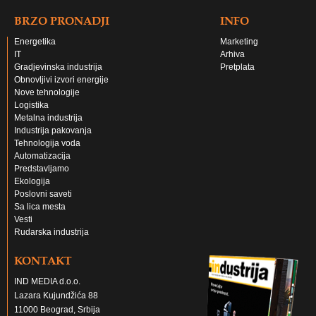
BRZO PRONADJI
INFO
Energetika
Marketing
IT
Arhiva
Gradjevinska industrija
Pretplata
Obnovljivi izvori energije
Nove tehnologije
Logistika
Metalna industrija
Industrija pakovanja
Tehnologija voda
Automatizacija
Predstavljamo
Ekologija
Poslovni saveti
Sa lica mesta
Vesti
Rudarska industrija
KONTAKT
IND MEDIA d.o.o.
Lazara Kujundžića 88
11000 Beograd, Srbija