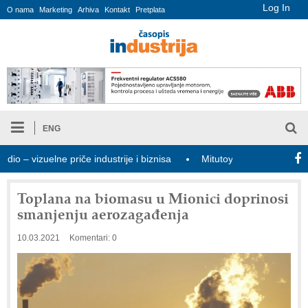
Log In
O nama
Marketing
Arhiva
Kontakt
Pretplata
ENG
– vizuelne priče industrije i biznisa
Mitutoyo Crysta-Apex V PLUS
Toplana na biomasu u Mionici doprinosi
smanjenju aerozagađenja
10.03.2021
Komentari: 0