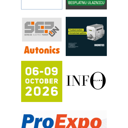
STAUFF – Komponente koje
povećavaju pouzdanost hidrauličkih
sistema
YAMADA pumpe – japanska
pouzdanost u transferu fluida
Filtration Group Industrial – Napredna
rešenja za filtraciju u hidrauličkim i
procesnim sistemima
RILINEX kompanije Rittal
FANUC: Najbolje za vašu pametnu
automatizaciju
Efikasno upravljanje energijom
Automatizacija pakovanja · Display
(Shelf-Ready) omotnice
Potpuna efikasnost bez složenih
sistema
Trajna oznaka kao dugoročna korist
Bezbednost na prvom mestu!