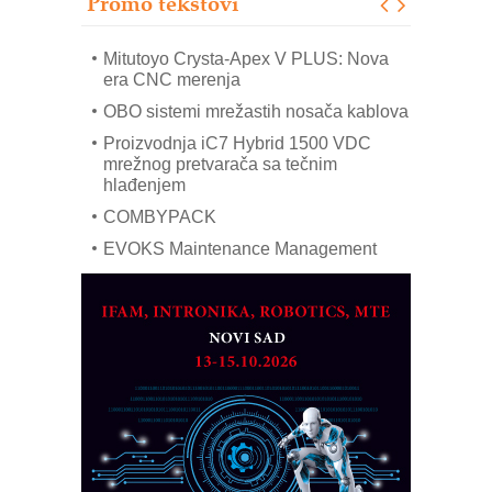
Promo tekstovi
Art Utopia Studio – vizuelne priče
industrije i biznisa
Mitutoyo Crysta-Apex V PLUS: Nova
era CNC merenja
OBO sistemi mrežastih nosača kablova
Proizvodnja iC7 Hybrid 1500 VDC
mrežnog pretvarača sa tečnim
hlađenjem
COMBYPACK
EVOKS Maintenance Management
ROSA i SCHUNK podižu proizvodnju
na viši nivo
Detekcija različitih oblika
MAREX - Lim i mašine za savremena
rešenja
Marcom-plast d.o.o.- vaš pouzdan
partner
CTO - Prilagodite svoju toplinsku
obradu!