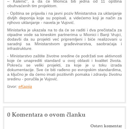
– Kalenić", a da će Mionica biti jedna od 11 opština
obuhvaćenih tim projektom.
- Opština se prijavila i na javni poziv Ministarstva za uklanjanje
divljih deponija koje su popisali, a videćemo koji je način za
njihovo uklanjanje - navela je Vujović.
Ministarka je ukazala na to da će se raditi i dva prečistača za
otpadne vode sa kineskim partnerima u Mionici i Banji Vrujci,
dodavši da su projekti već pripremljeni i biće realizovani u
saradnji sa Ministarstvom građevinarstva, saobraćaja i
infrastrukture.
- Ministarstvo zaštite životne sredine će podržati sve aktivnosti
koje će unaprediti standard u ovoj oblasti i kvalitet života.
Pokreću se veliki projekti, za koje je u toku izrada
dokumentacije. Sve će biti rađeno po evropskim standardima,
a ključno je da ćemo imati pozitivnih pomaka i zdraviju životnu
sredinu - poručila je Vujović.
Izvor:
eKapija
0 Komentara o ovom članku
Ostavi komentar