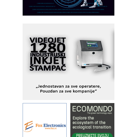
Razvoj asortimanskog pravca MINI-
PLC AKYTEC
AUKOM: Svetski standard metrologije
dostupan u Srbiji
MOTOMAN – NEXT-Robotika vođena
veštačkom inteligencijom
I.SAFE MOBILE revolucioniše
industrijsku automatizaciju
pionirskimmobile operator PANEL-OM
Fleksibilno stezanje i brzo
podešavanje u proizvodnji prototipova
KIP KOP – napredna rešenja za
savremene industrijske i logističke
objekte
Alba d.o.o. – 35 godina preciznosti u
metrologiji i pametnim dozirnim
rešenjima
IBeRTIM - oprema za ispitivanje
kontrole kvaliteta