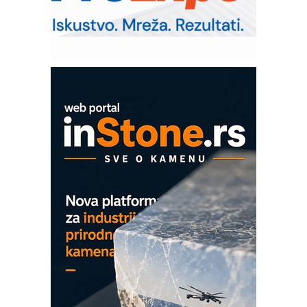
IB BLUMENAUER - više od 40 godina
poverenja u industriji
Art Utopia Studio – vizuelne priče
industrije i biznisa
Mitutoyo Crysta-Apex V PLUS: Nova
era CNC merenja
OBO sistemi mrežastih nosača kablova
Proizvodnja iC7 Hybrid 1500 VDC
mrežnog pretvarača sa tečnim
hlađenjem
COMBYPACK