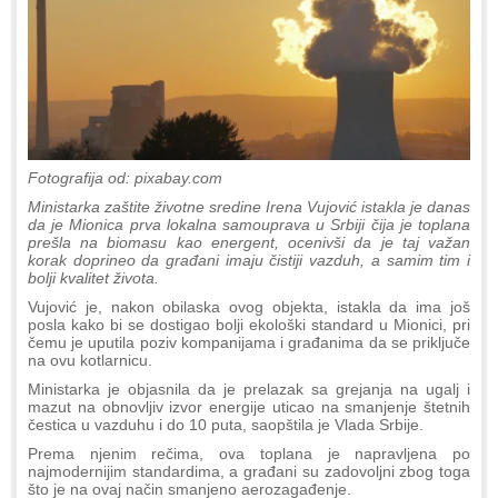
Fotografija od: pixabay.com
Ministarka zaštite životne sredine Irena Vujović istakla je danas
da je Mionica prva lokalna samouprava u Srbiji čija je toplana
prešla na biomasu kao energent, ocenivši da je taj važan
korak doprineo da građani imaju čistiji vazduh, a samim tim i
bolji kvalitet života.
Vujović je, nakon obilaska ovog objekta, istakla da ima još
posla kako bi se dostigao bolji ekološki standard u Mionici, pri
čemu je uputila poziv kompanijama i građanima da se priključe
na ovu kotlarnicu.
Ministarka je objasnila da je prelazak sa grejanja na ugalj i
mazut na obnovljiv izvor energije uticao na smanjenje štetnih
čestica u vazduhu i do 10 puta, saopštila je Vlada Srbije.
Prema njenim rečima, ova toplana je napravljena po
najmodernijim standardima, a građani su zadovoljni zbog toga
što je na ovaj način smanjeno aerozagađenje.