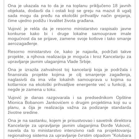
Ona je ukazala na to da je na toplanu priključeno 18 javnih
objekata, dodavši da i ostali koji se greju na mazut ili ugalj
sada mogu da pređu na ekološki prihvatljiv način grejanja,
čime ujedno podižu i kvalitet života građana.
Vujović je rekla da je resorno ministarstvo raspisalo javne
konkurse kako bi i druge lokalne samouprave imale
mogućnost da se prijave, zamene svoje kotlove i tako smanje
aerozagađenje.
Resorno ministarstvo će, kako je najavila, podržati takve
projekte, a njihova realizacija je moguća i kroz Kancelariju za
upravljanje javnim ulaganjima Vlade Srbije.
Ona je izrazila zahvalnost toj kancelariji koja je podržala i
finansirala projekte kojima je cilj smanjenje zagađenja,
naglasivši da ima više lokalnih samouprava u kojima su
kotlarnice na ekološki prihvatljive energente već u funkciji, a
negde je zamena u toku.
Vujović je danas razgovarala i sa predsednikom Opštine
Mionica Bobanom Jankovićem o drugim projektima koji su u
planu, a čija je realizacija važna za podizanje standarda
životne sredine.
Ona je na sastanku, kojem je prisustvovao i savetnik direktora
Kancelarije za upravljanje javnim ulaganjima Đorđe Vuković,
navela da to ministarstvo intenzivno radi na projektovanju
regionalnog sistema za upravljanje čvrstim otpadom "Kolubara