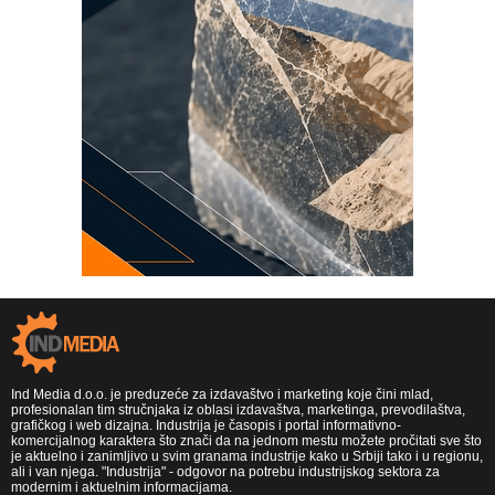
Ind Media d.o.o. je preduzeće za izdavaštvo i marketing koje čini mlad,
profesionalan tim stručnjaka iz oblasi izdavaštva, marketinga, prevodilaštva,
grafičkog i web dizajna. Industrija je časopis i portal informativno-
komercijalnog karaktera što znači da na jednom mestu možete pročitati sve što
je aktuelno i zanimljivo u svim granama industrije kako u Srbiji tako i u regionu,
ali i van njega. "Industrija" - odgovor na potrebu industrijskog sektora za
modernim i aktuelnim informacijama.