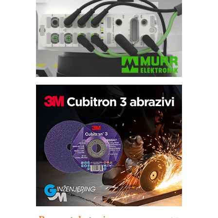
Automatizacija pakovanja · Display
(Shelf-Ready) omotnice
Potpuna efikasnost bez složenih
sistema
Trajna oznaka kao dugoročna korist
Bezbednost na prvom mestu!
IB BLUMENAUER - više od 40 godina
poverenja u industriji