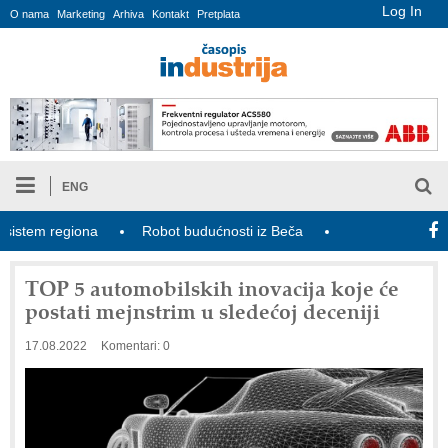
Log In
O nama
Marketing
Arhiva
Kontakt
Pretplata
ENG
em regiona
Robot budućnosti iz Beča
Generacija Z poznaje v
TOP 5 automobilskih inovacija koje će
postati mejnstrim u sledećoj deceniji
17.08.2022
Komentari: 0