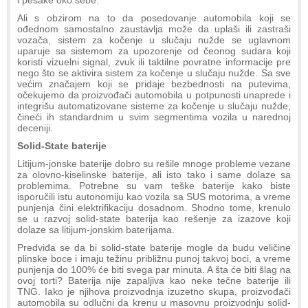
Ali s obzirom na to da posedovanje automobila koji se
ođednom samostalno zaustavlja može da uplaši ili zastraši
vozača, sistem za kočenje u slučaju nužde se uglavnom
uparuje sa sistemom za upozorenje od čeonog sudara koji
koristi vizuelni signal, zvuk ili taktilne povratne informacije pre
nego što se aktivira sistem za kočenje u slučaju nužde. Sa sve
većim značajem koji se pridaje bezbednosti na putevima,
očekujemo da proizvođači automobila u potpunosti unaprede i
integrišu automatizovane sisteme za kočenje u slučaju nužde,
čineći ih standardnim u svim segmentima vozila u narednoj
deceniji.
Solid-State baterije
Litijum-jonske baterije dobro su rešile mnoge probleme vezane
za olovno-kiselinske baterije, ali isto tako i same dolaze sa
problemima. Potrebne su vam teške baterije kako biste
isporučili istu autonomiju kao vozila sa SUS motorima, a vreme
punjenja čini elektrifikaciju dosadnom. Shodno tome, krenulo
se u razvoj solid-state baterija kao rešenje za izazove koji
dolaze sa litijum-jonskim baterijama.
Predviđa se da bi solid-state baterije mogle da budu veličine
plinske boce i imaju težinu približnu punoj takvoj boci, a vreme
punjenja do 100% će biti svega par minuta. A šta će biti šlag na
ovoj torti? Baterija nije zapaljiva kao neke tečne baterije ili
TNG. Iako je njihova proizvodnja izuzetno skupa, proizvođači
automobila su odlučni da krenu u masovnu proizvodnju solid-