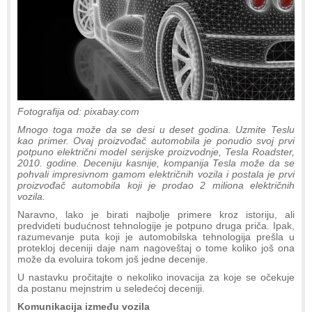
Fotografija od: pixabay.com
Mnogo toga može da se desi u deset godina. Uzmite Teslu
kao primer. Ovaj proizvođač automobila je ponudio svoj prvi
potpuno električni model serijske proizvodnje, Tesla Roadster,
2010. godine. Deceniju kasnije, kompanija Tesla može da se
pohvali impresivnom gamom električnih vozila i postala je prvi
proizvođač automobila koji je prodao 2 miliona električnih
vozila.
Naravno, lako je birati najbolje primere kroz istoriju, ali
predvideti budućnost tehnologije je potpuno druga priča. Ipak,
razumevanje puta koji je automobilska tehnologija prešla u
protekloj deceniji daje nam nagoveštaj o tome koliko još ona
može da evoluira tokom još jedne decenije.
U nastavku pročitajte o nekoliko inovacija za koje se očekuje
da postanu mejnstrim u seledećoj deceniji.
Komunikacija između vozila