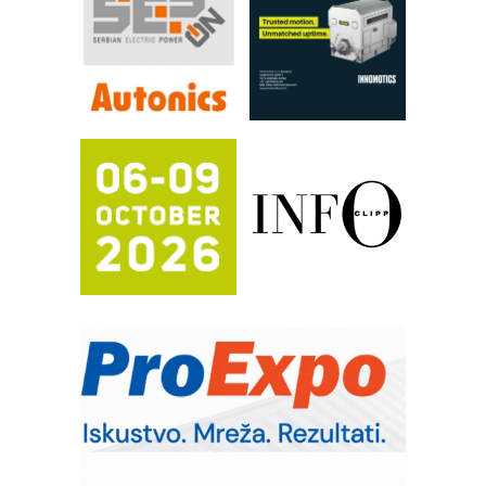
sistema
YAMADA pumpe – japanska
pouzdanost u transferu fluida
Filtration Group Industrial – Napredna
rešenja za filtraciju u hidrauličkim i
procesnim sistemima
RILINEX kompanije Rittal
FANUC: Najbolje za vašu pametnu
automatizaciju
Efikasno upravljanje energijom
Automatizacija pakovanja · Display
(Shelf-Ready) omotnice
Potpuna efikasnost bez složenih
sistema
Trajna oznaka kao dugoročna korist
Bezbednost na prvom mestu!
SKF Y-ležajne jedinice za
prehrambenu industriju