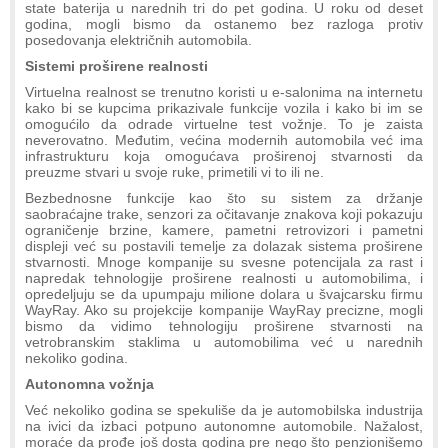
state baterija u narednih tri do pet godina. U roku od deset
godina, mogli bismo da ostanemo bez razloga protiv
posedovanja električnih automobila.
Sistemi proširene realnosti
Virtuelna realnost se trenutno koristi u e-salonima na internetu
kako bi se kupcima prikazivale funkcije vozila i kako bi im se
omogućilo da odrade virtuelne test vožnje. To je zaista
neverovatno. Međutim, većina modernih automobila već ima
infrastrukturu koja omogućava proširenoj stvarnosti da
preuzme stvari u svoje ruke, primetili vi to ili ne.
Bezbednosne funkcije kao što su sistem za držanje
saobraćajne trake, senzori za očitavanje znakova koji pokazuju
ograničenje brzine, kamere, pametni retrovizori i pametni
displeji već su postavili temelje za dolazak sistema proširene
stvarnosti. Mnoge kompanije su svesne potencijala za rast i
napredak tehnologije proširene realnosti u automobilima, i
opredeljuju se da upumpaju milione dolara u švajcarsku firmu
WayRay. Ako su projekcije kompanije WayRay precizne, mogli
bismo da vidimo tehnologiju proširene stvarnosti na
vetrobranskim staklima u automobilima već u narednih
nekoliko godina.
Autonomna vožnja
Već nekoliko godina se spekuliše da je automobilska industrija
na ivici da izbaci potpuno autonomne automobile. Nažalost,
moraće da prođe još dosta godina pre nego što penzionišemo