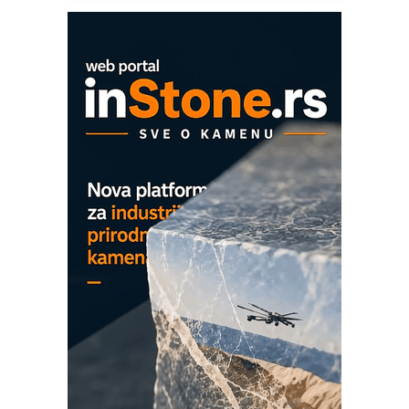
Art Utopia Studio – vizuelne priče
industrije i biznisa
Mitutoyo Crysta-Apex V PLUS: Nova
era CNC merenja
OBO sistemi mrežastih nosača kablova
Proizvodnja iC7 Hybrid 1500 VDC
mrežnog pretvarača sa tečnim
hlađenjem