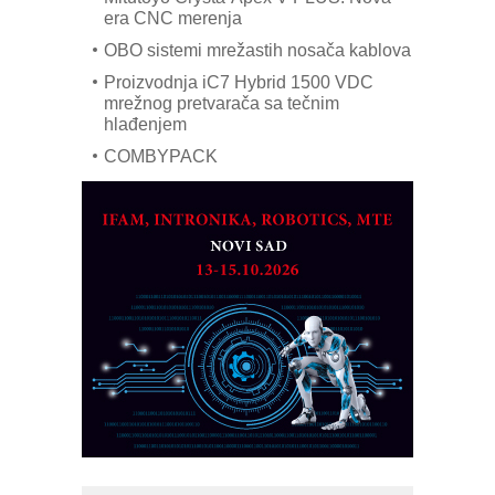
era CNC merenja
OBO sistemi mrežastih nosača kablova
Proizvodnja iC7 Hybrid 1500 VDC
mrežnog pretvarača sa tečnim
hlađenjem
COMBYPACK
EVOKS Maintenance Management
ROSA i SCHUNK podižu proizvodnju
na viši nivo
Detekcija različitih oblika
MAREX - Lim i mašine za savremena
rešenja
Marcom-plast d.o.o.- vaš pouzdan
partner
CTO - Prilagodite svoju toplinsku
obradu!
Razvoj asortimanskog pravca MINI-
PLC AKYTEC