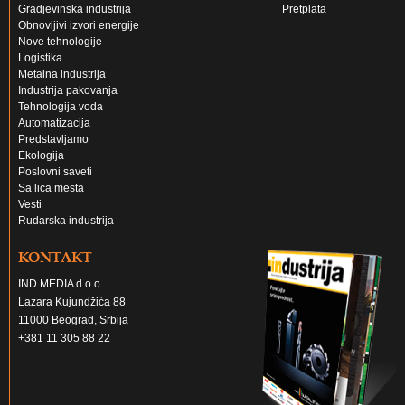
Gradjevinska industrija
Pretplata
Obnovljivi izvori energije
Nove tehnologije
Logistika
Metalna industrija
Industrija pakovanja
Tehnologija voda
Automatizacija
Predstavljamo
Ekologija
Poslovni saveti
Sa lica mesta
Vesti
Rudarska industrija
KONTAKT
IND MEDIA d.o.o.
Lazara Kujundžića 88
11000 Beograd, Srbija
+381 11 305 88 22