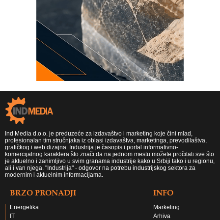
Ind Media d.o.o. je preduzeće za izdavaštvo i marketing koje čini mlad,
profesionalan tim stručnjaka iz oblasi izdavaštva, marketinga, prevodilaštva,
grafičkog i web dizajna. Industrija je časopis i portal informativno-
komercijalnog karaktera što znači da na jednom mestu možete pročitati sve što
je aktuelno i zanimljivo u svim granama industrije kako u Srbiji tako i u regionu,
ali i van njega. "Industrija" - odgovor na potrebu industrijskog sektora za
modernim i aktuelnim informacijama.
BRZO PRONADJI
INFO
Energetika
Marketing
IT
Arhiva