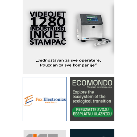
AUKOM: Svetski standard metrologije
dostupan u Srbiji
MOTOMAN – NEXT-Robotika vođena
veštačkom inteligencijom
I.SAFE MOBILE revolucioniše
industrijsku automatizaciju
pionirskimmobile operator PANEL-OM
Fleksibilno stezanje i brzo
podešavanje u proizvodnji prototipova
KIP KOP – napredna rešenja za
savremene industrijske i logističke
objekte
Alba d.o.o. – 35 godina preciznosti u
metrologiji i pametnim dozirnim
rešenjima
IBeRTIM - oprema za ispitivanje
kontrole kvaliteta
STAUFF – Komponente koje
povećavaju pouzdanost hidrauličkih