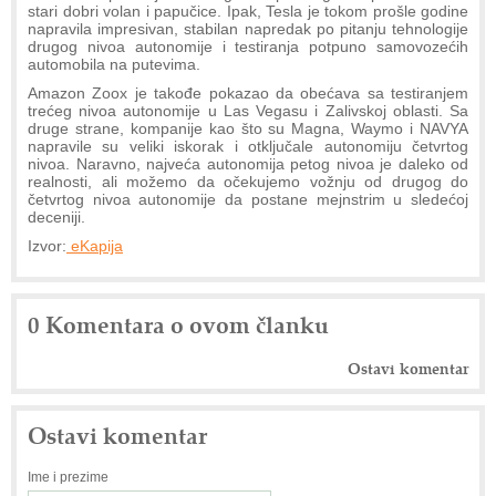
stari dobri volan i papučice. Ipak, Tesla je tokom prošle godine
napravila impresivan, stabilan napredak po pitanju tehnologije
drugog nivoa autonomije i testiranja potpuno samovozećih
automobila na putevima.
Amazon Zoox je takođe pokazao da obećava sa testiranjem
trećeg nivoa autonomije u Las Vegasu i Zalivskoj oblasti. Sa
druge strane, kompanije kao što su Magna, Waymo i NAVYA
napravile su veliki iskorak i otključale autonomiju četvrtog
nivoa. Naravno, najveća autonomija petog nivoa je daleko od
realnosti, ali možemo da očekujemo vožnju od drugog do
četvrtog nivoa autonomije da postane mejnstrim u sledećoj
deceniji.
Izvor:
eKapija
0 Komentara o ovom članku
Ostavi komentar
Ostavi komentar
Ime i prezime