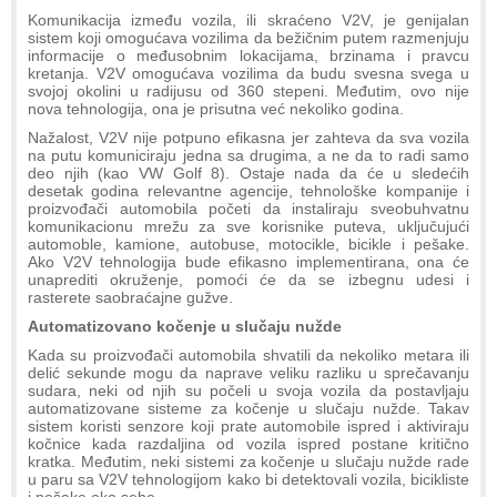
Komunikacija između vozila, ili skraćeno V2V, je genijalan
sistem koji omogućava vozilima da bežičnim putem razmenjuju
informacije o međusobnim lokacijama, brzinama i pravcu
kretanja. V2V omogućava vozilima da budu svesna svega u
svojoj okolini u radijusu od 360 stepeni. Međutim, ovo nije
nova tehnologija, ona je prisutna već nekoliko godina.
Nažalost, V2V nije potpuno efikasna jer zahteva da sva vozila
na putu komuniciraju jedna sa drugima, a ne da to radi samo
deo njih (kao VW Golf 8). Ostaje nada da će u sledećih
desetak godina relevantne agencije, tehnološke kompanije i
proizvođači automobila početi da instaliraju sveobuhvatnu
komunikacionu mrežu za sve korisnike puteva, uključujući
automoble, kamione, autobuse, motocikle, bicikle i pešake.
Ako V2V tehnologija bude efikasno implementirana, ona će
unaprediti okruženje, pomoći će da se izbegnu udesi i
rasterete saobraćajne gužve.
Automatizovano kočenje u slučaju nužde
Kada su proizvođači automobila shvatili da nekoliko metara ili
delić sekunde mogu da naprave veliku razliku u sprečavanju
sudara, neki od njih su počeli u svoja vozila da postavljaju
automatizovane sisteme za kočenje u slučaju nužde. Takav
sistem koristi senzore koji prate automobile ispred i aktiviraju
kočnice kada razdaljina od vozila ispred postane kritično
kratka. Međutim, neki sistemi za kočenje u slučaju nužde rade
u paru sa V2V tehnologijom kako bi detektovali vozila, bicikliste
i pešake oko sebe.