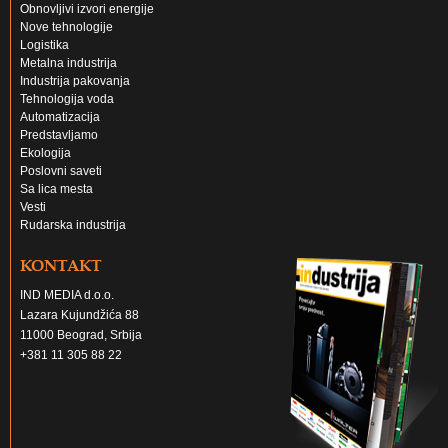
Obnovljivi izvori energije
Nove tehnologije
Logistika
Metalna industrija
Industrija pakovanja
Tehnologija voda
Automatizacija
Predstavljamo
Ekologija
Poslovni saveti
Sa lica mesta
Vesti
Rudarska industrija
KONTAKT
IND MEDIA d.o.o.
Lazara Kujundžića 88
11000 Beograd, Srbija
+381 11 305 88 22