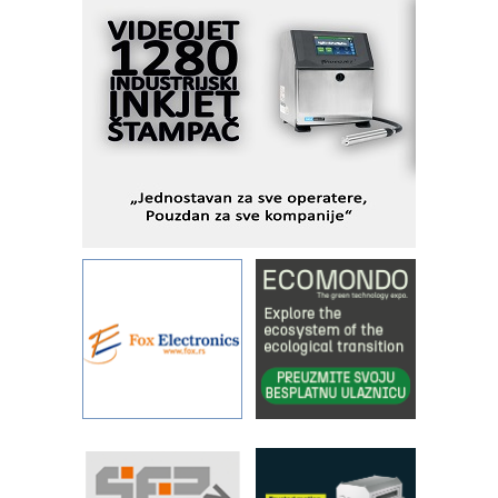
Fleksibilno stezanje i brzo
podešavanje u proizvodnji prototipova
KIP KOP – napredna rešenja za
savremene industrijske i logističke
objekte
Alba d.o.o. – 35 godina preciznosti u
metrologiji i pametnim dozirnim
rešenjima
IBeRTIM - oprema za ispitivanje
kontrole kvaliteta
STAUFF – Komponente koje
povećavaju pouzdanost hidrauličkih
sistema
YAMADA pumpe – japanska
pouzdanost u transferu fluida
Filtration Group Industrial – Napredna
rešenja za filtraciju u hidrauličkim i
procesnim sistemima
RILINEX kompanije Rittal