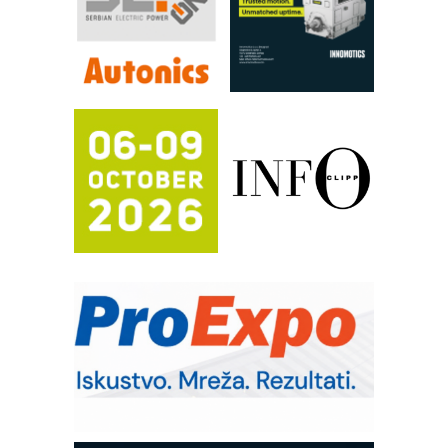
FANUC: Najbolje za vašu pametnu
automatizaciju
Efikasno upravljanje energijom
Automatizacija pakovanja · Display
(Shelf-Ready) omotnice
Potpuna efikasnost bez složenih
sistema
Trajna oznaka kao dugoročna korist
Bezbednost na prvom mestu!
IB BLUMENAUER - više od 40 godina
poverenja u industriji
RMQ-TITAN ADVANCED INDICATOR
– Pametna signalizacija za efikasnije
upravljanje mašinama
Sigurnije ispitivanje transformatora u
solarnim elektranama i vetroparkovima
Pranje točkova na gradilištu- standard
modernog i odgovornog građenja
Proizvodnja iC7 Hybrid 1500 VDC