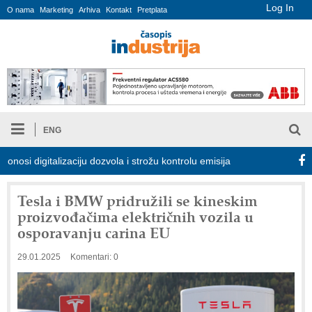
Log In
O nama
Marketing
Arhiva
Kontakt
Pretplata
ENG
 digitalizaciju dozvola i strožu kontrolu emisija
Proizvodnja iC7
Tesla i BMW pridružili se kineskim
proizvođačima električnih vozila u
osporavanju carina EU
29.01.2025
Komentari: 0