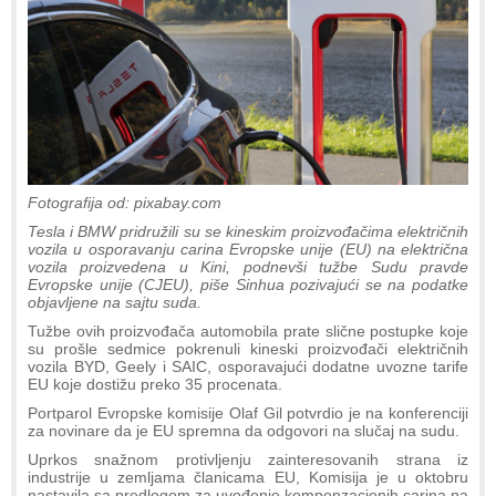
Fotografija od: pixabay.com
Tesla i BMW pridružili su se kineskim proizvođačima električnih
vozila u osporavanju carina Evropske unije (EU) na električna
vozila proizvedena u Kini, podnevši tužbe Sudu pravde
Evropske unije (CJEU), piše Sinhua pozivajući se na podatke
objavljene na sajtu suda.
Tužbe ovih proizvođača automobila prate slične postupke koje
su prošle sedmice pokrenuli kineski proizvođači električnih
vozila BYD, Geely i SAIC, osporavajući dodatne uvozne tarife
EU koje dostižu preko 35 procenata.
Portparol Evropske komisije Olaf Gil potvrdio je na konferenciji
za novinare da je EU spremna da odgovori na slučaj na sudu.
Uprkos snažnom protivljenju zainteresovanih strana iz
industrije u zemljama članicama EU, Komisija je u oktobru
nastavila sa predlogom za uvođenje kompenzacionih carina na