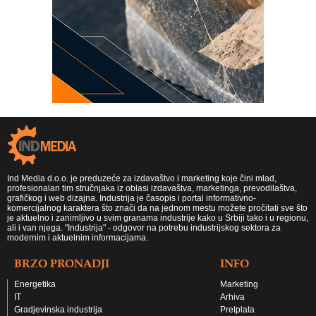
Ind Media d.o.o. je preduzeće za izdavaštvo i marketing koje čini mlad,
profesionalan tim stručnjaka iz oblasi izdavaštva, marketinga, prevodilaštva,
grafičkog i web dizajna. Industrija je časopis i portal informativno-
komercijalnog karaktera što znači da na jednom mestu možete pročitati sve što
je aktuelno i zanimljivo u svim granama industrije kako u Srbiji tako i u regionu,
ali i van njega. "Industrija" - odgovor na potrebu industrijskog sektora za
modernim i aktuelnim informacijama.
BRZO PRONADJI
INFO
Energetika
Marketing
IT
Arhiva
Gradjevinska industrija
Pretplata