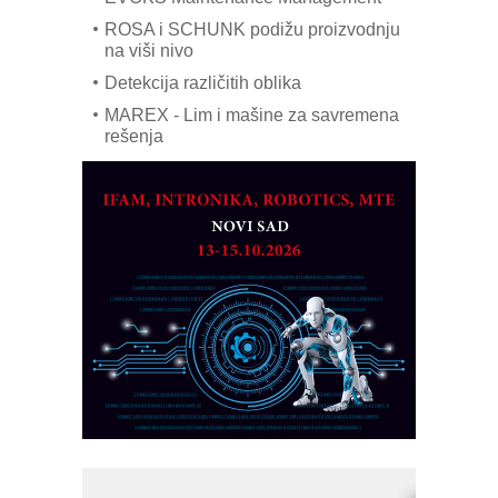
ROSA i SCHUNK podižu proizvodnju
na viši nivo
Detekcija različitih oblika
MAREX - Lim i mašine za savremena
rešenja
Marcom-plast d.o.o.- vaš pouzdan
partner
CTO - Prilagodite svoju toplinsku
obradu!
Razvoj asortimanskog pravca MINI-
PLC AKYTEC
AUKOM: Svetski standard metrologije
dostupan u Srbiji
MOTOMAN – NEXT-Robotika vođena
veštačkom inteligencijom
I.SAFE MOBILE revolucioniše
industrijsku automatizaciju
pionirskimmobile operator PANEL-OM