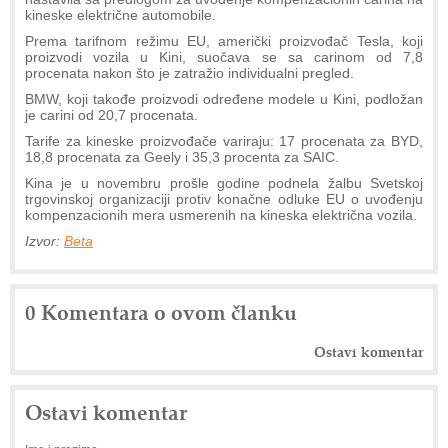
kineske električne automobile.
Prema tarifnom režimu EU, američki proizvođač Tesla, koji
proizvodi vozila u Kini, suočava se sa carinom od 7,8
procenata nakon što je zatražio individualni pregled.
BMW, koji takođe proizvodi određene modele u Kini, podložan
je carini od 20,7 procenata.
Tarife za kineske proizvođače variraju: 17 procenata za BYD,
18,8 procenata za Geely i 35,3 procenta za SAIC.
Kina je u novembru prošle godine podnela žalbu Svetskoj
trgovinskoj organizaciji protiv konačne odluke EU o uvođenju
kompenzacionih mera usmerenih na kineska električna vozila.
Izvor:
Beta
0 Komentara o ovom članku
Ostavi komentar
Ostavi komentar