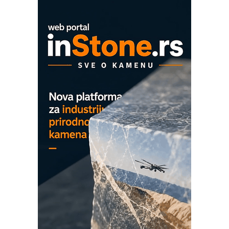
mrežnog pretvarača sa tečnim
hlađenjem
COMBYPACK
EVOKS Maintenance Management
ROSA i SCHUNK podižu proizvodnju
na viši nivo
Detekcija različitih oblika