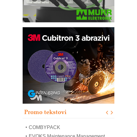
Bezbednost na prvom mestu!
IB BLUMENAUER - više od 40 godina
poverenja u industriji
RMQ-TITAN ADVANCED INDICATOR
– Pametna signalizacija za efikasnije
upravljanje mašinama
Sigurnije ispitivanje transformatora u
solarnim elektranama i vetroparkovima
Pranje točkova na gradilištu- standard
modernog i odgovornog građenja
Proizvodnja iC7 Hybrid 1500 VDC
Promo tekstovi
mrežnog pretvarača sa tečnim
hlađenjem
COMBYPACK
EVOKS Maintenance Management