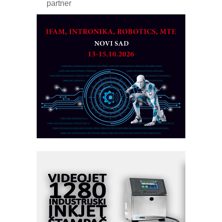
partner
CTO - Prilagodite svoju toplinsku
obradu!
Razvoj asortimanskog pravca MINI-
PLC AKYTEC
AUKOM: Svetski standard metrologije
dostupan u Srbiji
MOTOMAN – NEXT-Robotika vođena
veštačkom inteligencijom
I.SAFE MOBILE revolucioniše
industrijsku automatizaciju
pionirskimmobile operator PANEL-OM
Fleksibilno stezanje i brzo
podešavanje u proizvodnji prototipova
KIP KOP – napredna rešenja za
savremene industrijske i logističke
objekte
Alba d.o.o. – 35 godina preciznosti u
metrologiji i pametnim dozirnim
rešenjima