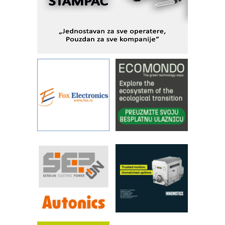
IBeRTIM - oprema za ispitivanje
kontrole kvaliteta
STAUFF – Komponente koje
povećavaju pouzdanost hidrauličkih
sistema
YAMADA pumpe – japanska
pouzdanost u transferu fluida
Filtration Group Industrial – Napredna
rešenja za filtraciju u hidrauličkim i
procesnim sistemima
Art Utopia Studio – vizuelne priče
industrije i biznisa
RILINEX kompanije Rittal
FANUC: Najbolje za vašu pametnu
automatizaciju
Efikasno upravljanje energijom
Automatizacija pakovanja · Display
(Shelf-Ready) omotnice