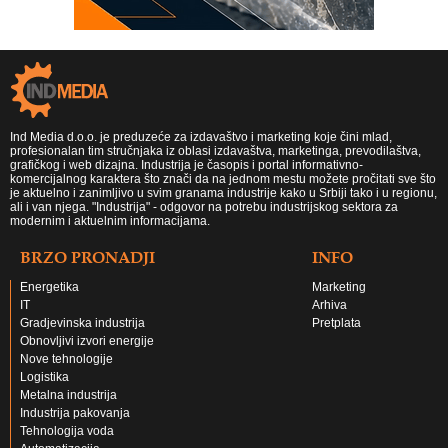
Ind Media d.o.o. je preduzeće za izdavaštvo i marketing koje čini mlad,
profesionalan tim stručnjaka iz oblasi izdavaštva, marketinga, prevodilaštva,
grafičkog i web dizajna. Industrija je časopis i portal informativno-
komercijalnog karaktera što znači da na jednom mestu možete pročitati sve što
je aktuelno i zanimljivo u svim granama industrije kako u Srbiji tako i u regionu,
ali i van njega. "Industrija" - odgovor na potrebu industrijskog sektora za
modernim i aktuelnim informacijama.
BRZO PRONADJI
INFO
Energetika
Marketing
IT
Arhiva
Gradjevinska industrija
Pretplata
Obnovljivi izvori energije
Nove tehnologije
Logistika
Metalna industrija
Industrija pakovanja
Tehnologija voda