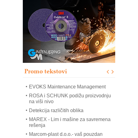
Trajna oznaka kao dugoročna korist
Bezbednost na prvom mestu!
IB BLUMENAUER - više od 40 godina
poverenja u industriji
RMQ-TITAN ADVANCED INDICATOR
– Pametna signalizacija za efikasnije
upravljanje mašinama
Sigurnije ispitivanje transformatora u
solarnim elektranama i vetroparkovima
Promo tekstovi
COMBYPACK
EVOKS Maintenance Management
ROSA i SCHUNK podižu proizvodnju
na viši nivo
Detekcija različitih oblika
MAREX - Lim i mašine za savremena
rešenja
Marcom-plast d.o.o.- vaš pouzdan