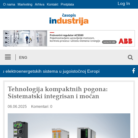
Log In
O nama
Marketing
Arhiva
Kontakt
Pretplata
ENG
lektroenergetskih sistema u jugoistočnoj Evropi
COMBYPACK
Tehnologija kompaktnih pogona:
Sistematski integrisan i moćan
06.06.2025
Komentari: 0