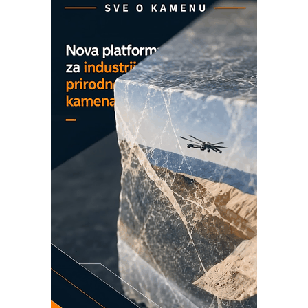
Detekcija različitih oblika
MAREX - Lim i mašine za savremena
rešenja