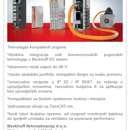
Tehnologija kompaktnih pogona:
*direktna integracija svih konvencionalnih pogonskih
tehnologija u Beckhoff I/O sistem
*ekstremno nizak napon do 48 V
*visoko skalabilni portfolio: kompaktni dizajni za svaku primenu
*univerzalne varijante u IP 20 i IP 65/67: za rešenja u
upravljačkim ormanima, razvodnim kutijama ili za aplikacije
bez upravljačkih ormana
*kompatibilan sa širokim spektarom motora i menjača
*jednostavan dizajn sa TwinCAT-om
*širok izbor dodatne opreme: od unapred montiranih kablova
do spoljnih umetaka za ventilator za povećane performans
Beckhoff Avtomatizacija d.o.o.