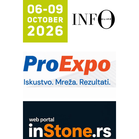
Proizvodnja iC7 Hybrid 1500 VDC
mrežnog pretvarača sa tečnim
hlađenjem
Potpuna efikasnost bez složenih
sistema
Trajna oznaka kao dugoročna korist
Bezbednost na prvom mestu!
IB BLUMENAUER - više od 40 godina
poverenja u industriji
RMQ-TITAN ADVANCED INDICATOR
– Pametna signalizacija za efikasnije
upravljanje mašinama
Sigurnije ispitivanje transformatora u
solarnim elektranama i vetroparkovima
COMBYPACK
EVOKS Maintenance Management
ROSA i SCHUNK podižu proizvodnju
na viši nivo