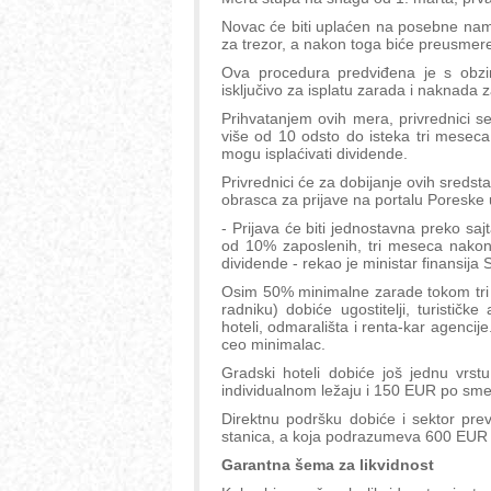
Novac će biti uplaćen na posebne name
za trezor, a nakon toga biće preusmer
Ova procedura predviđena je s obzir
isključivo za isplatu zarada i naknada
Prihvatanjem ovih mera, privrednici s
više od 10 odsto do isteka tri meseca
mogu isplaćivati dividende.
Privrednici će za dobijanje ovih sredst
obrasca za prijave na portalu Poreske
- Prijava će biti jednostavna preko sa
od 10% zaposlenih, tri meseca nakon 
dividende - rekao je ministar finansija S
Osim 50% minimalne zarade tokom tri 
radniku) dobiće ugostitelji, turističke a
hoteli, odmarališta i renta-kar agencije
ceo minimalac.
Gradski hoteli dobiće još jednu vrs
individualnom ležaju i 150 EUR po smešt
Direktnu podršku dobiće i sektor pre
stanica, a koja podrazumeva 600 EUR 
Garantna šema za likvidnost