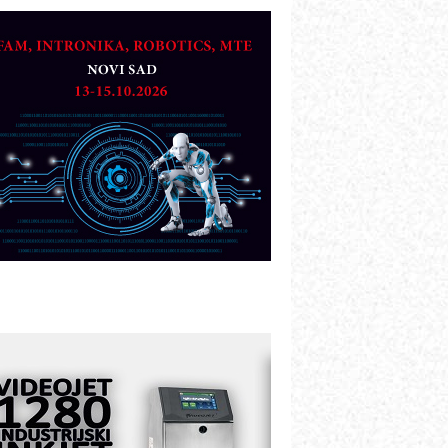
TO - Prilagodite svoju toplinsku
bradu!
azvoj asortimanskog pravca MINI-
PLC AKYTEC
UKOM: Svetski standard metrologije
ostupan u Srbiji
OTOMAN – NEXT-Robotika vođena
eštačkom inteligencijom
.SAFE MOBILE revolucioniše
ndustrijsku automatizaciju
ionirskimmobile operator PANEL-OM
leksibilno stezanje i brzo
odešavanje u proizvodnji prototipova
IP KOP – napredna rešenja za
avremene industrijske i logističke
bjekte
lba d.o.o. – 35 godina preciznosti u
etrologiji i pametnim dozirnim
ešenjima