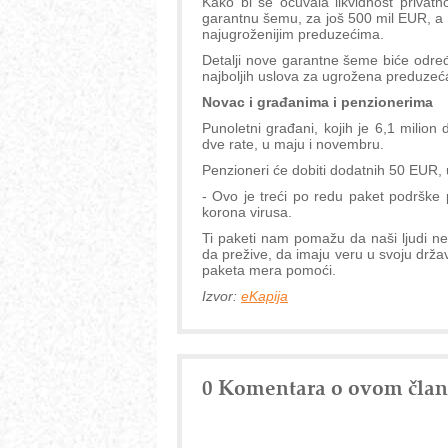
Kako bi se očuvala likvidnost privatn
garantnu šemu, za još 500 mil EUR, a
najugroženijim preduzećima.
Detalji nove garantne šeme biće određ
najboljih uslova za ugrožena preduzeć
Novac i građanima i penzionerima
Punoletni građani, kojih je 6,1 milion
dve rate, u maju i novembru.
Penzioneri će dobiti dodatnih 50 EUR
- Ovo je treći po redu paket podrške 
korona virusa.
Ti paketi nam pomažu da naši ljudi n
da prežive, da imaju veru u svoju držav
paketa mera pomoći.
Izvor:
eKapija
0 Komentara o ovom čla