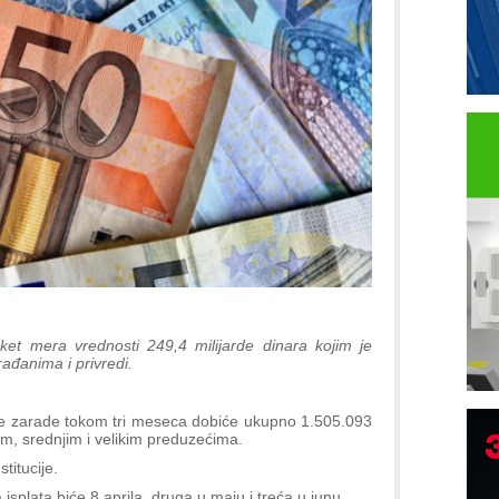
paket mera vrednosti 249,4 milijarde dinara kojim je
đanima i privredi.
e zarade tokom tri meseca dobiće ukupno 1.505.093
im, srednjim i velikim preduzećima.
titucije.
splata biće 8.aprila, druga u maju i treća u junu.