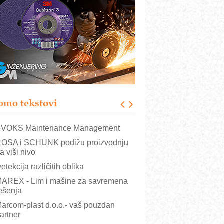
rajna oznaka kao dugoročna korist
ezbednost na prvom mestu!
B BLUMENAUER - više od 40 godina
overenja u industriji
RMQ-TITAN ADVANCED INDICATOR
 Pametna signalizacija za efikasnije
pravljanje mašinama
igurnije ispitivanje transformatora u
olarnim elektranama i vetroparkovima
omo tekstovi
COMBYPACK
VOKS Maintenance Management
OSA i SCHUNK podižu proizvodnju
a viši nivo
etekcija različitih oblika
AREX - Lim i mašine za savremena
ešenja
arcom-plast d.o.o.- vaš pouzdan
artner