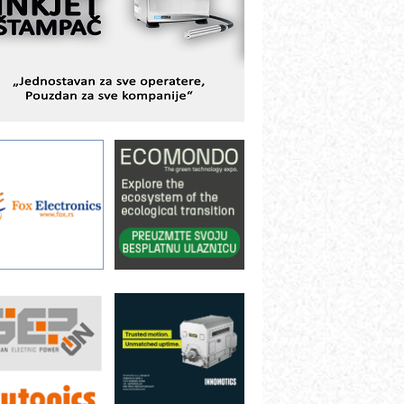
BeRTIM - oprema za ispitivanje
ontrole kvaliteta
TAUFF – Komponente koje
ovećavaju pouzdanost hidrauličkih
istema
AMADA pumpe – japanska
ouzdanost u transferu fluida
iltration Group Industrial – Napredna
ešenja za filtraciju u hidrauličkim i
rocesnim sistemima
rt Utopia Studio – vizuelne priče
ndustrije i biznisa
ILINEX kompanije Rittal
ANUC: Najbolje za vašu pametnu
utomatizaciju
fikasno upravljanje energijom
utomatizacija pakovanja · Display
Shelf-Ready) omotnice
roizvodnja iC7 Hybrid 1500 VDC