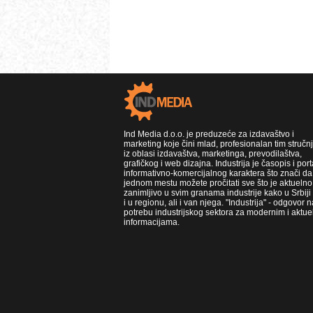
Ind Media d.o.o. je preduzeće za izdavaštvo i
marketing koje čini mlad, profesionalan tim stručn
iz oblasi izdavaštva, marketinga, prevodilaštva,
grafičkog i web dizajna. Industrija je časopis i port
informativno-komercijalnog karaktera što znači da
jednom mestu možete pročitati sve što je aktuelno 
zanimljivo u svim granama industrije kako u Srbiji
i u regionu, ali i van njega. "Industrija" - odgovor n
potrebu industrijskog sektora za modernim i aktue
informacijama.