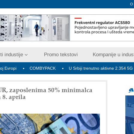
O
i industije
Promo tekstovi
Kompanije u indust
COMBYPACK
U Srbiji trenutno aktivne 2.354 5G bazne radi
UR, zaposlenima 50% minimalca
 8. aprila