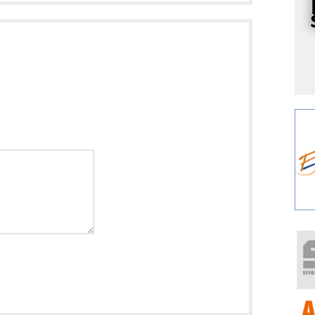
I
k
S
p
s
Y
p
F
r
p
A
i
R
F
a
E
A
(
P