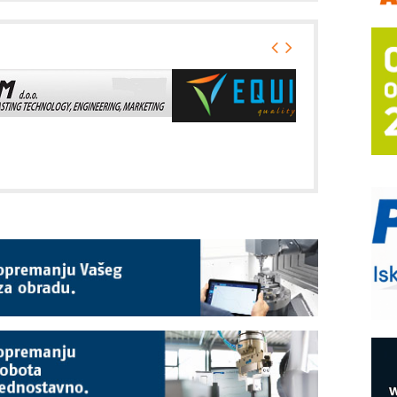
m
h
P
s
T
B
I
p
–
u
S
s
E
R
n
D