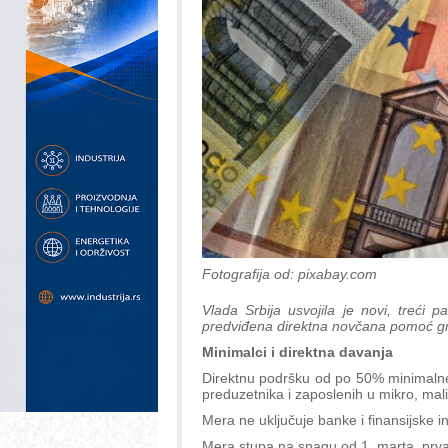
Fotografija od: pixabay.com
Vlada Srbija usvojila je novi, treći 
predviđena direktna novčana pomoć gra
Minimalci i direktna davanja
Direktnu podršku od po 50% minimaln
preduzetnika i zaposlenih u mikro, mal
Mera ne uključuje banke i finansijske ins
Mera stupa na snagu od 1. marta, prva i