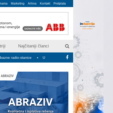
 nama
Marketing
Arhiva
Kontakt
Pretplata
riji
Najčitaniji članci
o-stanice
U susret 15. Savetovanju o elektrodistributivnim mrež