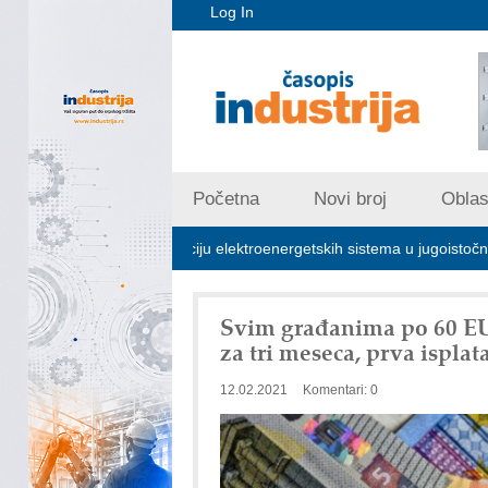
Log In
Početna
Novi broj
Oblast
učna za stabilizaciju elektroenergetskih sistema u jugoistočnoj Evropi
Svim građanima po 60 E
za tri meseca, prva isplata
12.02.2021
Komentari: 0