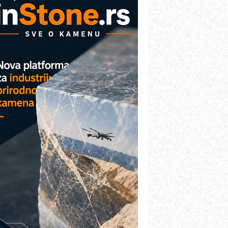
AREX - Lim i mašine za savremena
ešenja