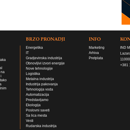
BRZO PRONADJI
INFO
KO
Energetika
Marketing
IND M
IT
Arhiva
Lazar
Gradjevinska industrija
Pretplata
11000
jaka
Obnovljivi izvori energije
+381 
al
Nove tehnologije
 na
Logistika
i
Metalna industrija
 tako
a
Industrija pakovanja
lnim
Tehnologija voda
Automatizacija
Predstavljamo
Ekologija
Poslovni saveti
Sa lica mesta
Vesti
Rudarska industrija