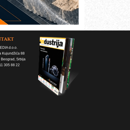
NTAKT
EDIA d.o.o.
a Kujundžića 88
 Beograd, Srbija
11 305 88 22