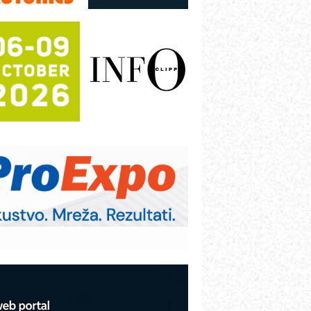
režnog pretvarača sa tečnim
lađenjem
otpuna efikasnost bez složenih
istema
rajna oznaka kao dugoročna korist
ezbednost na prvom mestu!
B BLUMENAUER - više od 40 godina
overenja u industriji
RMQ-TITAN ADVANCED INDICATOR
 Pametna signalizacija za efikasnije
pravljanje mašinama
igurnije ispitivanje transformatora u
olarnim elektranama i vetroparkovima
COMBYPACK
VOKS Maintenance Management
OSA i SCHUNK podižu proizvodnju
a viši nivo
etekcija različitih oblika