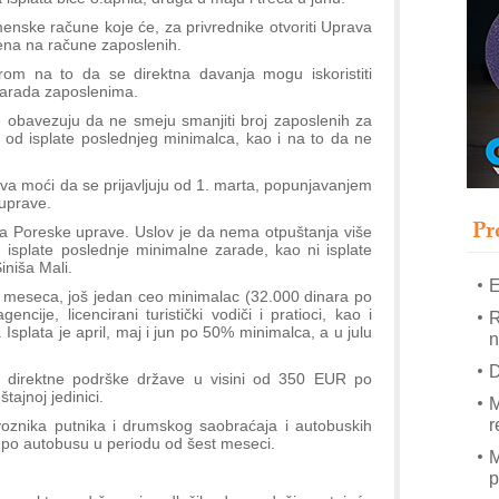
T
nske račune koje će, za privrednike otvoriti Uprava
B
ena na račune zaposlenih.
I
om na to da se direktna davanja mogu iskoristiti
 zarada zaposlenima.
p
e obavezuju da ne smeju smanjiti broj zaposlenih za
 od isplate poslednjeg minimalca, kao i na to da ne
–
u
ava moći da se prijavljuju od 1. marta, popunjavanjem
S
 uprave.
s
Pr
jta Poreske uprave. Uslov je da nema otpuštanja više
isplate poslednje minimalne zarade, kao ni isplate
iniša Mali.
E
meseca, još jedan ceo minimalac (32.000 dinara po
gencije, licencirani turistički vodiči i pratioci, kao i
R
. Isplata je april, maj i jun po 50% minimalca, a u julu
n
D
tu direktne podrške države u visini od 350 EUR po
ajnoj jedinici.
M
r
voznika putnika i drumskog saobraćaja i autobuskih
po autobusu u periodu od šest meseci.
M
p