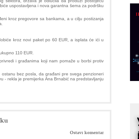
og sektora, država je odlučila da produži postojeću
C
 biće uspostavljena i nova garantna šema za podršku
o
R
eni kroz pregovore sa bankama, a u cilju postizanja
a.
A
d
 dobiće kroz novi paket po 60 EUR, a isplata će ići u
M
, ukupno 110 EUR.
v
privredi i građanima koji nam pomaže u borbi protiv
I
i
e ostanu bez posla, da građani pre svega penzioneri
p
u - rekla je premijerka Ana Brnabić na predstavljanju
F
p
K
s
o
nku
A
m
r
Ostavi komentar