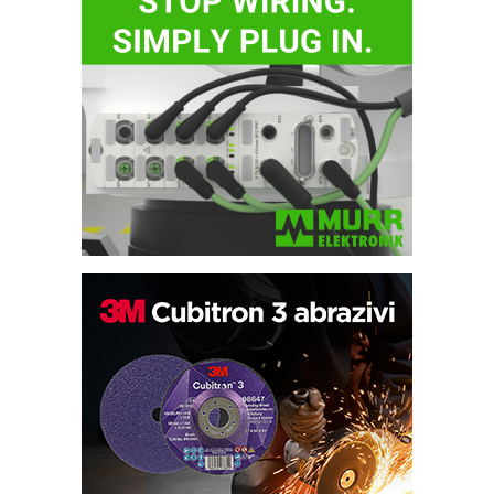
Potpuna efikasnost bez složenih
sistema
Trajna oznaka kao dugoročna korist
Bezbednost na prvom mestu!
IB BLUMENAUER - više od 40 godina
poverenja u industriji