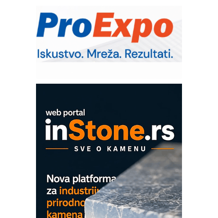
Bezbednost na prvom mestu!
IB BLUMENAUER - više od 40 godina
poverenja u industriji
RMQ-TITAN ADVANCED INDICATOR
– Pametna signalizacija za efikasnije
upravljanje mašinama
Mitutoyo Crysta-Apex V PLUS: Nova
era CNC merenja
OBO sistemi mrežastih nosača kablova
Proizvodnja iC7 Hybrid 1500 VDC
mrežnog pretvarača sa tečnim
hlađenjem
COMBYPACK
EVOKS Maintenance Management