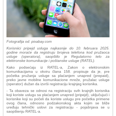
Fotografija od: pixabay.com
Korisniici pripejd usluga najkasnije do 10. februara 2025.
godine moraće da registruju brojeva telefona kod pružaoca
usluge (operatora), saopštilo je Regulatorno telo za
elektronske komunikacije i poštanske usluge (RATEL).
Kako podsećaju iz RATEL-a, Zakon o elektronskim
komunikacijama u okviru člana 158. propisuje da je, pre
početka pružanja usluge sa plaćanjem unapred (prepaid),
preko javne mobilne komunikacione mreže, pružalac usluge
(operator) dužan da izvrši registraciju krajnjeg korisnika.
- Ta obaveza se odnosi na registraciju svih krajnjih korisnika
koji koriste uslugu sa plaćanjem unapred (pripejd), uključujući i
korisnike koji su počeli da koriste uslugu pre početka primene
ovog člana, odnosno podzakonskog akta kojim se bliže
uređuju tehnički uslovi za registraciju - pojašnjava se u
saopštenju RATEL-a.