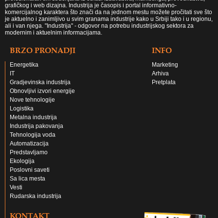
grafičkog i web dizajna. Industrija je časopis i portal informativno-
komercijalnog karaktera što znači da na jednom mestu možete pročitati sve što
je aktuelno i zanimljivo u svim granama industrije kako u Srbiji tako i u regionu,
ali i van njega. "Industrija" - odgovor na potrebu industrijskog sektora za
modernim i aktuelnim informacijama.
BRZO PRONADJI
INFO
Energetika
Marketing
IT
Arhiva
Gradjevinska industrija
Pretplata
Obnovljivi izvori energije
Nove tehnologije
Logistika
Metalna industrija
Industrija pakovanja
Tehnologija voda
Automatizacija
Predstavljamo
Ekologija
Poslovni saveti
Sa lica mesta
Vesti
Rudarska industrija
KONTAKT