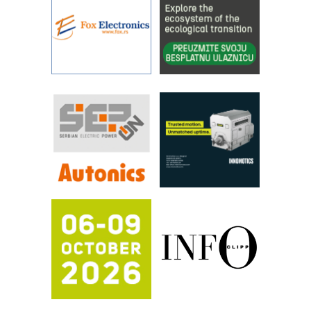
kontrole kvaliteta
STAUFF – Komponente koje
povećavaju pouzdanost hidrauličkih
sistema
YAMADA pumpe – japanska
pouzdanost u transferu fluida
Filtration Group Industrial – Napredna
rešenja za filtraciju u hidrauličkim i
procesnim sistemima
RILINEX kompanije Rittal
FANUC: Najbolje za vašu pametnu
automatizaciju
Efikasno upravljanje energijom
Automatizacija pakovanja · Display
(Shelf-Ready) omotnice
Potpuna efikasnost bez složenih
sistema
Trajna oznaka kao dugoročna korist