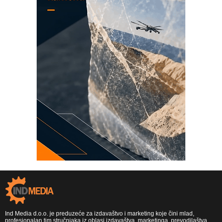
Ind Media d.o.o. je preduzeće za izdavaštvo i marketing koje čini mlad,
profesionalan tim stručnjaka iz oblasi izdavaštva, marketinga, prevodilaštva,