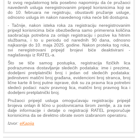
Iz ovog regulatornog tela posebno napominju da će pružaoci
navedenih usluga neregistrovanim pripejd korisnicima koji se
do 10. februara ne registruju, obustaviti pružanje usluge,
odnosno usluga im nakon navedenog roka neće biti dostupna.
- Tačnije, nakon isteka roka za registraciju neregistrovanim
pripejd korisnicima biće obezbeđena samo primerena količina
saobraćaja potrebna za onlajn registraciju i pozive ka hitnim
službama, i to u periodu od narednih 90 dana, odnosno
najkasnije do 10. maja 2025. godine. Nakon proteka tog roka,
svi neregistrovani pripejd brojevi biće deaktivirani -
naglašavaju iz RATEL-a.
Što se tiče samog postupka, registracija fizičkih lica
podrazumeva dostavljanje sledećih podataka: ime i prezime,
dodeljeni pretplatnički broj i jedan od sledećih podataka:
jedinstveni matični broj građana, evidencioni broj stranca, broj
lične karte ili broj putne isprave, dok su za pravna lica potrebni
sledeći podaci: naziv pravnog lica, matični broj pravnog lica i
dodeljeni pretplatnički broj.
Pružaoci pripejd usluga omogućavaju registraciju pripejd
brojeva onlajn ili lično u poslovnicama širom zemlje, a za sve
dalje informacije i detalje o registraciji RATEL preporučuje
korisnicima da se direktno obrate svom izabranom operatoru.
Izvor:
eKapija