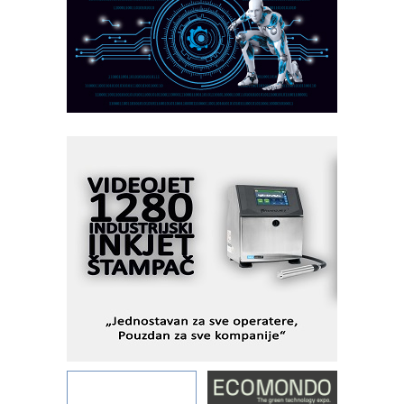
CTO - Prilagodite svoju toplinsku
obradu!
Razvoj asortimanskog pravca MINI-
PLC AKYTEC
AUKOM: Svetski standard metrologije
dostupan u Srbiji
MOTOMAN – NEXT-Robotika vođena
veštačkom inteligencijom
I.SAFE MOBILE revolucioniše
industrijsku automatizaciju
pionirskimmobile operator PANEL-OM
Fleksibilno stezanje i brzo
podešavanje u proizvodnji prototipova
KIP KOP – napredna rešenja za
savremene industrijske i logističke
objekte
Alba d.o.o. – 35 godina preciznosti u
metrologiji i pametnim dozirnim
rešenjima
IBeRTIM - oprema za ispitivanje