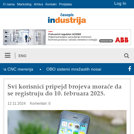
Log In
O nama
Marketing
Arhiva
Kontakt
Pretplata
ENG
CNC merenja
OBO sistemi mrežastih nosača kablova
Novi 
Svi korisnici pripejd brojeva moraće da
se registruju do 10. februara 2025.
12.11.2024
Komentari: 0