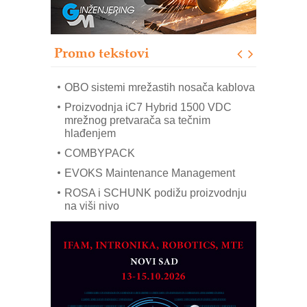
RMQ-TITAN ADVANCED INDICATOR
– Pametna signalizacija za efikasnije
upravljanje mašinama
Promo tekstovi
Mitutoyo Crysta-Apex V PLUS: Nova
era CNC merenja
OBO sistemi mrežastih nosača kablova
Proizvodnja iC7 Hybrid 1500 VDC
mrežnog pretvarača sa tečnim
hlađenjem
COMBYPACK
EVOKS Maintenance Management
ROSA i SCHUNK podižu proizvodnju
na viši nivo
Detekcija različitih oblika
MAREX - Lim i mašine za savremena
rešenja
Marcom-plast d.o.o.- vaš pouzdan
partner