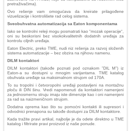
pretraživačima).
Ovo rešenje vam omogućava da kreirate prilagođene
vizuelizacije i kontrolišete rad celog sistema.
Sveobuhvatna automatizacija sa Eaton komponentama
Iako se kontrolni releji mogu posmatrati kao “mozak operacije“,
oni su beskorisni bez visokokvalitetnih dodatnih uređaja za
kontrolu ciljnih uređaja.
Eaton Electric, preko TME, nudi niz rešenja za razvoj složenih
sistema automatizacije – bez obzira na njihovu namenu.
DILM kontaktori
DILM kontaktori (takođe poznati pod oznakom ”DIL M”) iz
Eaton-a su dostupni u mnogim varijantama. TME katalog
obuhvata uređaje sa maksimalnom strujom od 170A.
To su tropolni i četvoropolni uređaji postavljeni na montažnu
ploču ili DIN šinu. Vredi napomenuti da kontaktori namenjeni
za jednosmernu struju imaju iste dimenzije kao i oni namenjeni
za rad sa naizmeničnom strujom.
Dodatna oprema kao što su pomoćni kontakti ili supresori i
odvodnici prenapona su takođe dostupni za DILM kontaktore.
Kada tražite pravi artikal, najbolje je da odete direktno u TME
katalog i filtrirate pravi proizvod iz naše ponude.