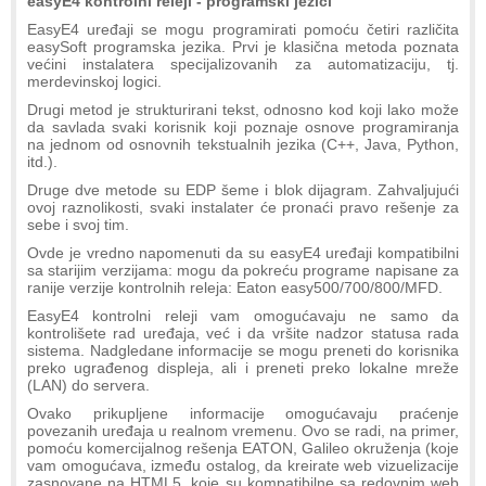
easyE4 kontrolni releji - programski jezici
EasyE4 uređaji se mogu programirati pomoću četiri različita
easySoft programska jezika. Prvi je klasična metoda poznata
većini instalatera specijalizovanih za automatizaciju, tj.
merdevinskoj logici.
Drugi metod je strukturirani tekst, odnosno kod koji lako može
da savlada svaki korisnik koji poznaje osnove programiranja
na jednom od osnovnih tekstualnih jezika (C++, Java, Python,
itd.).
Druge dve metode su EDP šeme i blok dijagram. Zahvaljujući
ovoj raznolikosti, svaki instalater će pronaći pravo rešenje za
sebe i svoj tim.
Ovde je vredno napomenuti da su easyE4 uređaji kompatibilni
sa starijim verzijama: mogu da pokreću programe napisane za
ranije verzije kontrolnih releja: Eaton easy500/700/800/MFD.
EasyE4 kontrolni releji vam omogućavaju ne samo da
kontrolišete rad uređaja, već i da vršite nadzor statusa rada
sistema. Nadgledane informacije se mogu preneti do korisnika
preko ugrađenog displeja, ali i preneti preko lokalne mreže
(LAN) do servera.
Ovako prikupljene informacije omogućavaju praćenje
povezanih uređaja u realnom vremenu. Ovo se radi, na primer,
pomoću komercijalnog rešenja EATON, Galileo okruženja (koje
vam omogućava, između ostalog, da kreirate web vizuelizacije
zasnovane na HTML5, koje su kompatibilne sa redovnim web