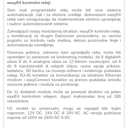
easyE4 kontrolni releji
Sam mali programabilni relej može biti srce sistema
automatizacije, čak i za složene uređaje. Jednostavni easyE4
releji vam omogućavaju da implementirate složeno upravljanje
i nadzor automatizovanih sistema.
Zahvaljujući svojoj modularnoj strukturi, easyE4 kontrolni releji,
u kombinaciji sa drugim Eatonovim proizvodima, su veoma
pogodni za kontrolu rada mašina, delova proizvodne linije i
automatizaciju osvetljenja.
Osnovna jedinica, odnosno sam upravljački relej, može biti
opremljen (u zavisnosti od konkretnog modela): do 8 digitalnih
ulaza ili do 4 analogna ulaza sa 12-bitnom rezolucijom; od 4
do 8 tranzistorskih ili relejnih izlaza; razne opcije prikaza;
tastaturu, SD karticu za čuvanje softvera i evidenciju podataka
releja, RJ-45 konektor za komunikaciju sa lokalnom Ethernet
mrežom i easyConnect konektor za prenos podataka između
osnovne jedinice i modula za proširenje.
Do 11 dodatnih modula može se povezati direktno na jedan
eayiE4 kontrolnim relejem, dajući maksimalan broj od 188
ulaza/izlaza.
UC modeli su univerzalni, mogu se napajati bilo kojim
naponom: 12V DC, 24V DC ili 24V AC. AC verzija podržava
napone od 100V do 240V AC ili DC.