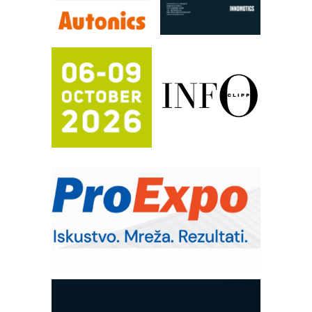
Efikasno upravljanje energijom
Automatizacija pakovanja · Display
(Shelf-Ready) omotnice
Proizvodnja iC7 Hybrid 1500 VDC
mrežnog pretvarača sa tečnim
hlađenjem
Potpuna efikasnost bez složenih
sistema
Trajna oznaka kao dugoročna korist
Bezbednost na prvom mestu!
IB BLUMENAUER - više od 40 godina
poverenja u industriji
RMQ-TITAN ADVANCED INDICATOR
– Pametna signalizacija za efikasnije
upravljanje mašinama
Sigurnije ispitivanje transformatora u
solarnim elektranama i vetroparkovima
COMBYPACK