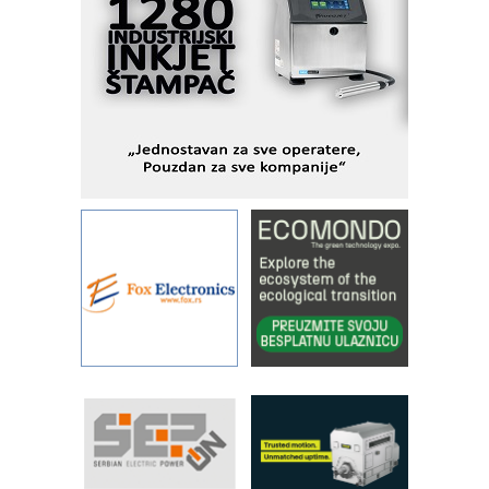
objekte
Alba d.o.o. – 35 godina preciznosti u
metrologiji i pametnim dozirnim
rešenjima
IBeRTIM - oprema za ispitivanje
kontrole kvaliteta
STAUFF – Komponente koje
povećavaju pouzdanost hidrauličkih
sistema
YAMADA pumpe – japanska
pouzdanost u transferu fluida
Filtration Group Industrial – Napredna
rešenja za filtraciju u hidrauličkim i
procesnim sistemima
Art Utopia Studio – vizuelne priče
industrije i biznisa
RILINEX kompanije Rittal
FANUC: Najbolje za vašu pametnu
automatizaciju