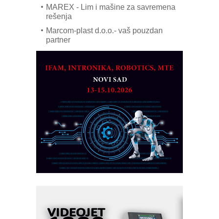
MAREX - Lim i mašine za savremena
rešenja
Marcom-plast d.o.o.- vaš pouzdan
partner
CTO - Prilagodite svoju toplinsku
obradu!
Razvoj asortimanskog pravca MINI-
PLC AKYTEC
AUKOM: Svetski standard metrologije
dostupan u Srbiji
MOTOMAN – NEXT-Robotika vođena
veštačkom inteligencijom
I.SAFE MOBILE revolucioniše
industrijsku automatizaciju
pionirskimmobile operator PANEL-OM
Fleksibilno stezanje i brzo
podešavanje u proizvodnji prototipova
KIP KOP – napredna rešenja za
savremene industrijske i logističke