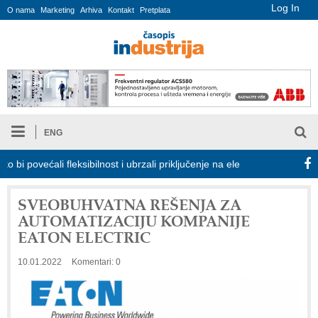
Log In
O nama
Marketing
Arhiva
Kontakt
Pretplata
ENG
ćali fleksibilnost i ubrzali priključenje na elektroenergetsku mrežu
SVEOBUHVATNA REŠENJA ZA
AUTOMATIZACIJU KOMPANIJE
EATON ELECTRIC
10.01.2022
Komentari: 0