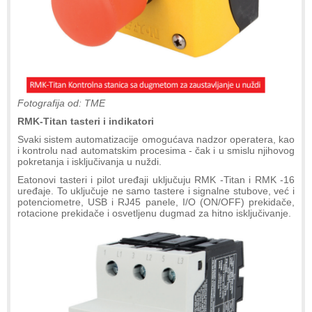
Fotografija od: TME
RMK-Titan tasteri i indikatori
Svaki sistem automatizacije omogućava nadzor operatera, kao
i kontrolu nad automatskim procesima - čak i u smislu njihovog
pokretanja i isključivanja u nuždi.
Eatonovi tasteri i pilot uređaji uključuju RMK -Titan i RMK -16
uređaje. To uključuje ne samo tastere i signalne stubove, već i
potenciometre, USB i RJ45 panele, I/O (ON/OFF) prekidače,
rotacione prekidače i osvetljenu dugmad za hitno isključivanje.