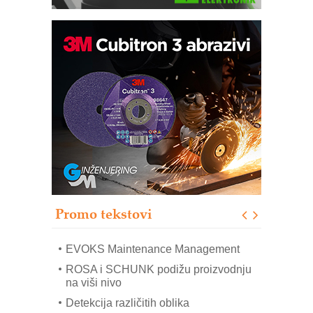
Trajna oznaka kao dugoročna korist
Bezbednost na prvom mestu!
IB BLUMENAUER - više od 40 godina
poverenja u industriji
RMQ-TITAN ADVANCED INDICATOR
– Pametna signalizacija za efikasnije
upravljanje mašinama
Sigurnije ispitivanje transformatora u
solarnim elektranama i vetroparkovima
Promo tekstovi
COMBYPACK
EVOKS Maintenance Management
ROSA i SCHUNK podižu proizvodnju
na viši nivo
Detekcija različitih oblika