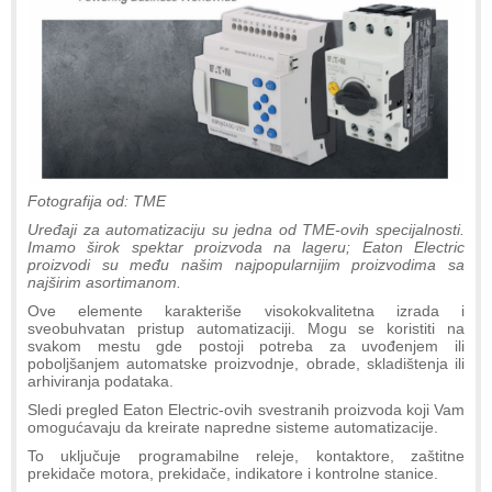
Fotografija od: TME
Uređaji za automatizaciju su jedna od TME-ovih specijalnosti.
Imamo širok spektar proizvoda na lageru; Eaton Electric
proizvodi su među našim najpopularnijim proizvodima sa
najširim asortimanom.
Ove elemente karakteriše visokokvalitetna izrada i
sveobuhvatan pristup automatizaciji. Mogu se koristiti na
svakom mestu gde postoji potreba za uvođenjem ili
poboljšanjem automatske proizvodnje, obrade, skladištenja ili
arhiviranja podataka.
Sledi pregled Eaton Electric-ovih svestranih proizvoda koji Vam
omogućavaju da kreirate napredne sisteme automatizacije.
To uključuje programabilne releje, kontaktore, zaštitne
prekidače motora, prekidače, indikatore i kontrolne stanice.