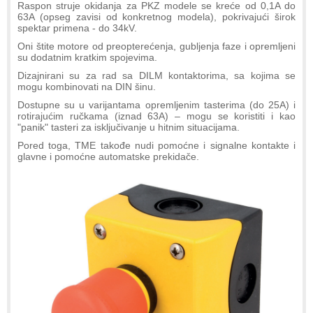
Raspon struje okidanja za PKZ modele se kreće od 0,1A do
63A (opseg zavisi od konkretnog modela), pokrivajući širok
spektar primena - do 34kV.
Oni štite motore od preopterećenja, gubljenja faze i opremljeni
su dodatnim kratkim spojevima.
Dizajnirani su za rad sa DILM kontaktorima, sa kojima se
mogu kombinovati na DIN šinu.
Dostupne su u varijantama opremljenim tasterima (do 25A) i
rotirajućim ručkama (iznad 63A) – mogu se koristiti i kao
"panik" tasteri za isključivanje u hitnim situacijama.
Pored toga, TME takođe nudi pomoćne i signalne kontakte i
glavne i pomoćne automatske prekidače.