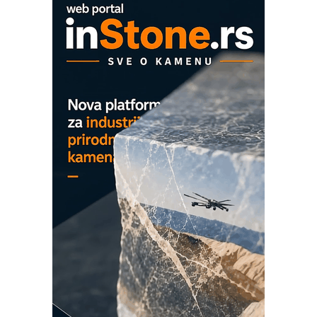
EVOKS Maintenance Management
ROSA i SCHUNK podižu proizvodnju
na viši nivo
Detekcija različitih oblika
MAREX - Lim i mašine za savremena
rešenja