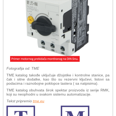
Fotografija od: TME
TME katalog takođe uključuje džojstike i kontrolne stanice, pa
čak i sitne dodatke, kao što su rezervni ključevi, listovi sa
podacima i raznobojne poklopce tastera ( sa natpisima).
TME katalog obuhvata širok spektar proizvoda iz serije RMK,
koji su neophodni u svakom sistemu automatizacije.
Tekst pripremio
tme.eu