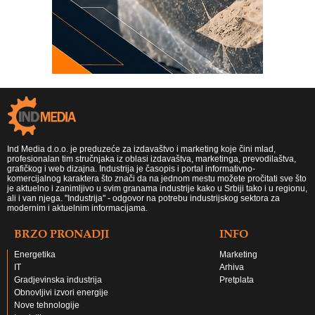
Ind Media d.o.o. je preduzeće za izdavaštvo i marketing koje čini mlad,
profesionalan tim stručnjaka iz oblasi izdavaštva, marketinga, prevodilaštva,
grafičkog i web dizajna. Industrija je časopis i portal informativno-
komercijalnog karaktera što znači da na jednom mestu možete pročitati sve što
je aktuelno i zanimljivo u svim granama industrije kako u Srbiji tako i u regionu,
ali i van njega. "Industrija" - odgovor na potrebu industrijskog sektora za
modernim i aktuelnim informacijama.
BRZO PRONADJI
INFO
Energetika
Marketing
IT
Arhiva
Gradjevinska industrija
Pretplata
Obnovljivi izvori energije
Nove tehnologije