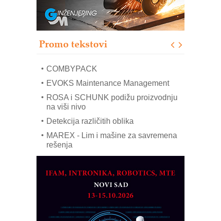
Pranje točkova na gradilištu- standard
modernog i odgovornog građenja
Proizvodnja iC7 Hybrid 1500 VDC
Promo tekstovi
mrežnog pretvarača sa tečnim
hlađenjem
COMBYPACK
EVOKS Maintenance Management
ROSA i SCHUNK podižu proizvodnju
na viši nivo
Detekcija različitih oblika
MAREX - Lim i mašine za savremena
rešenja
Marcom-plast d.o.o.- vaš pouzdan
partner
CTO - Prilagodite svoju toplinsku
obradu!
Razvoj asortimanskog pravca MINI-
PLC AKYTEC