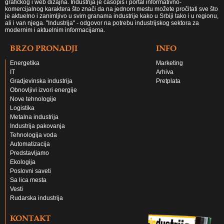
grafičkog i web dizajna. Industrija je časopis i portal informativno-
komercijalnog karaktera što znači da na jednom mestu možete pročitati sve što
je aktuelno i zanimljivo u svim granama industrije kako u Srbiji tako i u regionu,
ali i van njega. "Industrija" - odgovor na potrebu industrijskog sektora za
modernim i aktuelnim informacijama.
BRZO PRONADJI
INFO
Energetika
Marketing
IT
Arhiva
Gradjevinska industrija
Pretplata
Obnovljivi izvori energije
Nove tehnologije
Logistika
Metalna industrija
Industrija pakovanja
Tehnologija voda
Automatizacija
Predstavljamo
Ekologija
Poslovni saveti
Sa lica mesta
Vesti
Rudarska industrija
KONTAKT