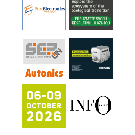
sistema
YAMADA pumpe – japanska
pouzdanost u transferu fluida
Filtration Group Industrial – Napredna
rešenja za filtraciju u hidrauličkim i
procesnim sistemima
RILINEX kompanije Rittal
FANUC: Najbolje za vašu pametnu
automatizaciju
Efikasno upravljanje energijom
Automatizacija pakovanja · Display
(Shelf-Ready) omotnice
Potpuna efikasnost bez složenih
sistema
Trajna oznaka kao dugoročna korist
Bezbednost na prvom mestu!
IB BLUMENAUER - više od 40 godina
poverenja u industriji