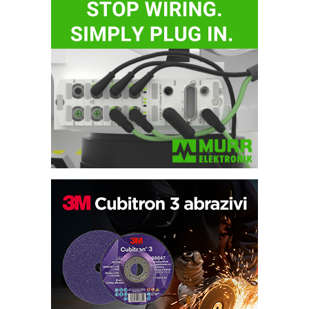
Bezbednost na prvom mestu!
IB BLUMENAUER - više od 40 godina
poverenja u industriji
RMQ-TITAN ADVANCED INDICATOR
– Pametna signalizacija za efikasnije
upravljanje mašinama
Sigurnije ispitivanje transformatora u
solarnim elektranama i vetroparkovima