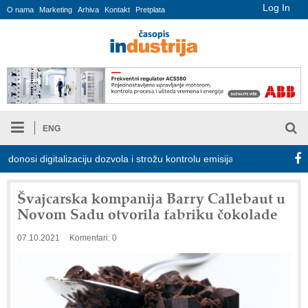
Log In
O nama
Marketing
Arhiva
Kontakt
Pretplata
ENG
si digitalizaciju dozvola i strožu kontrolu emisija
Proizvodnja i
Švajcarska kompanija Barry Callebaut u
Novom Sadu otvorila fabriku čokolade
07.10.2021
Komentari: 0