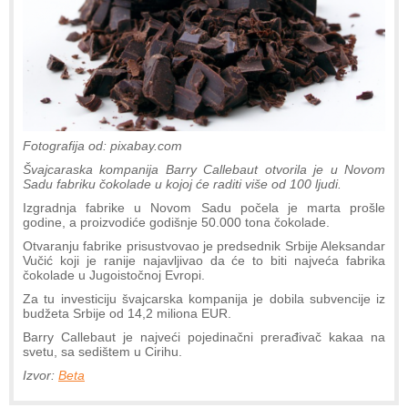
Fotografija od: pixabay.com
Švajcaraska kompanija Barry Callebaut otvorila je u Novom
Sadu fabriku čokolade u kojoj će raditi više od 100 ljudi.
Izgradnja fabrike u Novom Sadu počela je marta prošle
godine, a proizvodiće godišnje 50.000 tona čokolade.
Otvaranju fabrike prisustvovao je predsednik Srbije Aleksandar
Vučić koji je ranije najavljivao da će to biti najveća fabrika
čokolade u Jugoistočnoj Evropi.
Za tu investiciju švajcarska kompanija je dobila subvencije iz
budžeta Srbije od 14,2 miliona EUR.
Barry Callebaut je najveći pojedinačni prerađivač kakaa na
svetu, sa sedištem u Cirihu.
Izvor:
Beta