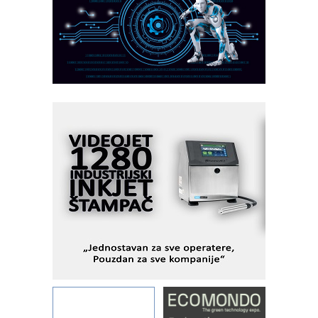
AUKOM: Svetski standard metrologije
dostupan u Srbiji
MOTOMAN – NEXT-Robotika vođena
veštačkom inteligencijom
I.SAFE MOBILE revolucioniše
industrijsku automatizaciju
pionirskimmobile operator PANEL-OM
Fleksibilno stezanje i brzo
podešavanje u proizvodnji prototipova
KIP KOP – napredna rešenja za
savremene industrijske i logističke
objekte
Alba d.o.o. – 35 godina preciznosti u
metrologiji i pametnim dozirnim
rešenjima
IBeRTIM - oprema za ispitivanje
kontrole kvaliteta
STAUFF – Komponente koje
povećavaju pouzdanost hidrauličkih