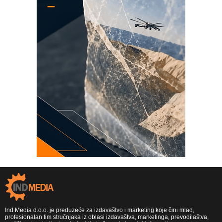
Ind Media d.o.o. je preduzeće za izdavaštvo i marketing koje čini mlad,
profesionalan tim stručnjaka iz oblasi izdavaštva, marketinga, prevodilaštva,