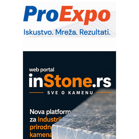
RMQ-TITAN ADVANCED INDICATOR
– Pametna signalizacija za efikasnije
upravljanje mašinama
Sigurnije ispitivanje transformatora u
solarnim elektranama i vetroparkovima
Pranje točkova na gradilištu- standard
modernog i odgovornog građenja
Proizvodnja iC7 Hybrid 1500 VDC
mrežnog pretvarača sa tečnim
hlađenjem
COMBYPACK
EVOKS Maintenance Management
ROSA i SCHUNK podižu proizvodnju
na viši nivo
Detekcija različitih oblika