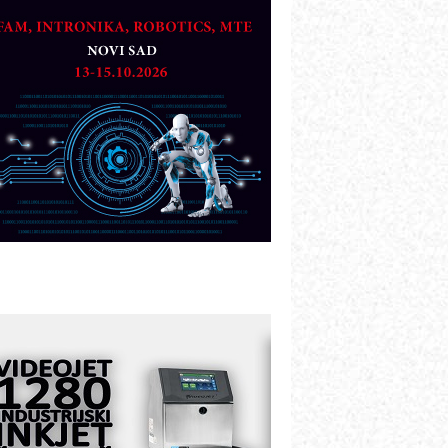
artner
TO - Prilagodite svoju toplinsku
bradu!
azvoj asortimanskog pravca MINI-
PLC AKYTEC
UKOM: Svetski standard metrologije
ostupan u Srbiji
OTOMAN – NEXT-Robotika vođena
eštačkom inteligencijom
.SAFE MOBILE revolucioniše
ndustrijsku automatizaciju
ionirskimmobile operator PANEL-OM
leksibilno stezanje i brzo
odešavanje u proizvodnji prototipova
IP KOP – napredna rešenja za
avremene industrijske i logističke
bjekte
lba d.o.o. – 35 godina preciznosti u
etrologiji i pametnim dozirnim