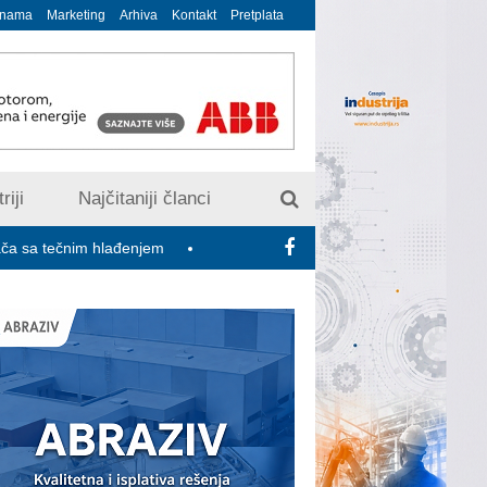
 nama
Marketing
Arhiva
Kontakt
Pretplata
riji
Najčitaniji članci
im hlađenjem
Minimalac 2027: Sindikati traže veće povećanje