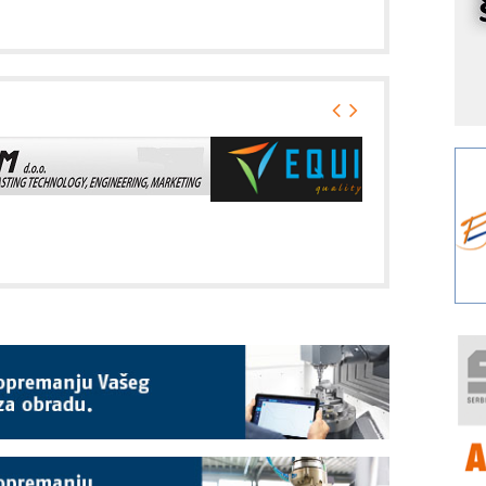
r
I
k
S
p
s
Y
p
F
r
p
R
F
a
E
A
(
P
s