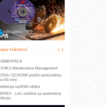
RMQ-TITAN ADVANCED INDICATOR
 Pametna signalizacija za efikasnije
pravljanje mašinama
igurnije ispitivanje transformatora u
olarnim elektranama i vetroparkovima
ranje točkova na gradilištu- standard
odernog i odgovornog građenja
roizvodnja iC7 Hybrid 1500 VDC
omo tekstovi
režnog pretvarača sa tečnim
lađenjem
COMBYPACK
VOKS Maintenance Management
OSA i SCHUNK podižu proizvodnju
a viši nivo
etekcija različitih oblika
AREX - Lim i mašine za savremena
ešenja
arcom-plast d.o.o.- vaš pouzdan