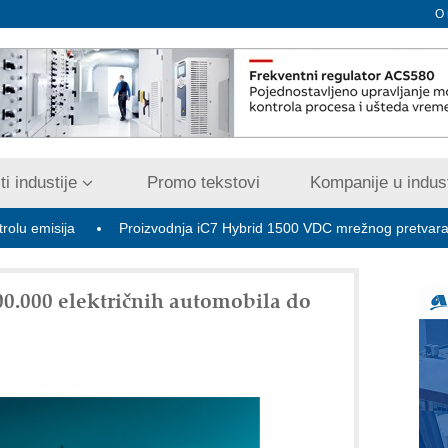
O
i industije
Promo tekstovi
Kompanije u indust
a
Proizvodnja iC7 Hybrid 1500 VDC mrežnog pretvarača sa tečn
00.000 električnih automobila do