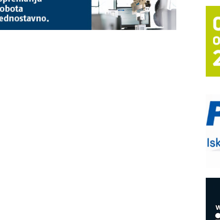
T
B
I
p
–
u
S
s
P
m
P
m
h
E
R
n