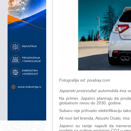
Fotografija od: pixabay.com
Japanski proizvođač automobila ima veli
Na primer, Japanci planiraju da pro
globalnom nivou do 2030. godine.
Subaru nije prihvatio elektrifikaciju ta
Ali novi šef brenda, Atsushi Osaki, ima
Japanci su ranije najavili da namera
modela sa nultom emisijom CO2 u seg