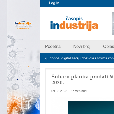
Log In
Početna
Novi broj
Oblast
ijskom zagađivanju donosi digitalizaciju dozvola i strožu kontrolu emisij
Subaru planira prodati 6
2030.
09.08.2023
Komentari: 0