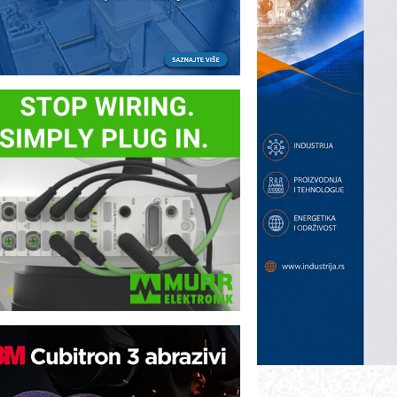
ezbednost na prvom mestu!
B BLUMENAUER - više od 40 godina
overenja u industriji