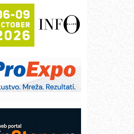
rajna oznaka kao dugoročna korist
ezbednost na prvom mestu!
B BLUMENAUER - više od 40 godina
overenja u industriji
RMQ-TITAN ADVANCED INDICATOR
 Pametna signalizacija za efikasnije
pravljanje mašinama
igurnije ispitivanje transformatora u
olarnim elektranama i vetroparkovima
ranje točkova na gradilištu- standard
odernog i odgovornog građenja
roizvodnja iC7 Hybrid 1500 VDC
režnog pretvarača sa tečnim
lađenjem
COMBYPACK
VOKS Maintenance Management
OSA i SCHUNK podižu proizvodnju
a viši nivo