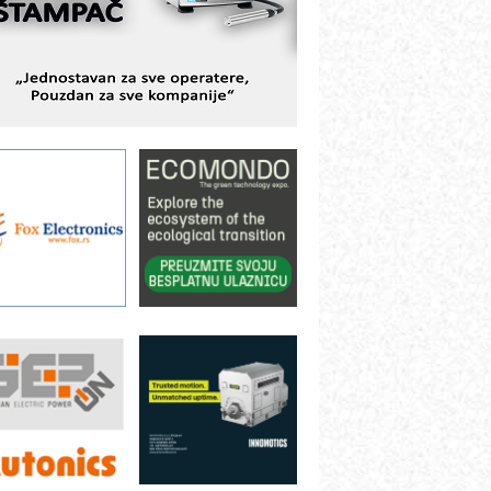
ešenjima
BeRTIM - oprema za ispitivanje
ontrole kvaliteta
TAUFF – Komponente koje
ovećavaju pouzdanost hidrauličkih
istema
AMADA pumpe – japanska
ouzdanost u transferu fluida
iltration Group Industrial – Napredna
ešenja za filtraciju u hidrauličkim i
rocesnim sistemima
ILINEX kompanije Rittal
ANUC: Najbolje za vašu pametnu
utomatizaciju
fikasno upravljanje energijom
utomatizacija pakovanja · Display
Shelf-Ready) omotnice
otpuna efikasnost bez složenih
istema