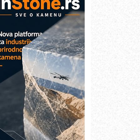
etekcija različitih oblika