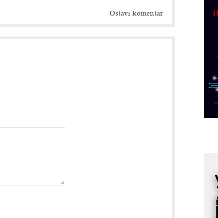
p
Ostavi komentar
C
o
R
A
d
M
v
I
i
p
F
p
K
s
o
A
m