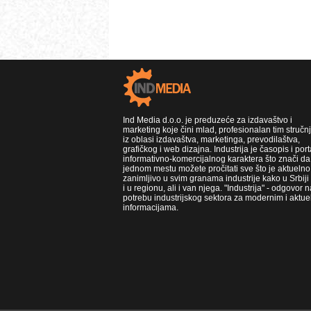
Ind Media d.o.o. je preduzeće za izdavaštvo i
marketing koje čini mlad, profesionalan tim stručn
iz oblasi izdavaštva, marketinga, prevodilaštva,
grafičkog i web dizajna. Industrija je časopis i port
informativno-komercijalnog karaktera što znači da
jednom mestu možete pročitati sve što je aktuelno 
zanimljivo u svim granama industrije kako u Srbiji
i u regionu, ali i van njega. "Industrija" - odgovor n
potrebu industrijskog sektora za modernim i aktue
informacijama.