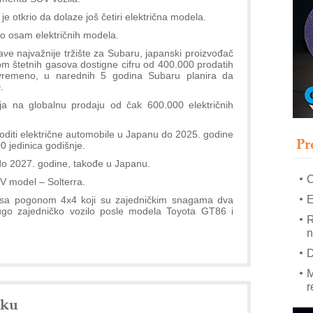
e otkrio da dolaze još četiri električna modela.
–
no osam električnih modela.
u
ve najvažnije tržište za Subaru, japanski proizvođač
m štetnih gasova dostigne cifru od 400.000 prodatih
S
tovremeno, u narednih 5 godina Subaru planira da
s
.
P
lja na globalnu prodaju od čak 600.000 električnih
m
P
izvoditi električne automobile u Japanu do 2025. godine
Pr
m
0 jedinica godišnje.
h
 do 2027. godine, takođe u Japanu.
V model – Solterra.
E
r sa pogonom 4x4 koji su zajedničkim snagama dva
ugo zajedničko vozilo posle modela Toyota GT86 i
R
n
D
M
r
nku
M