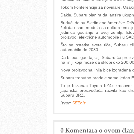
Tokom konferencije za novinare, Osaki j
Dakle, Subaru planira da lansira ukup
Budući da su Sjedinjene Američke Drža
želi da osam modela sa nultom emisijo
jedinica godišnje u ovoj zemlji. Is
proizvodi električne automobile i u SAD
Što se ostatka sveta tiče, Subaru ci
automobila do 2030.
Da bi postigao taj cilj, Subaru će pro
na liniji koja može da sklopi oko 200.00
Nova proizvodna linija biće izgrađena
Subaru trenutno prodaje samo jedan E
To je blizanac Toyota bZ4x krosove
japanska proizvođača razvila kao dr
Subaru BRZ.
Izvor:
SEEbiz
0 Komentara o ovom čla