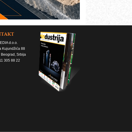
NTAKT
EDIA d.o.o.
a Kujundžića 88
 Beograd, Srbija
11 305 88 22