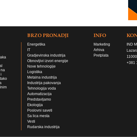
BRZO PRONADJI
INFO
KO
Energetika
Marketing
IND M
IT
Arhiva
Lazar
Gradjevinska industrija
Pretplata
11000
jaka
Obnovljivi izvori energije
+381 
al
Nove tehnologije
 na
Logistika
i
Metalna industrija
 tako
a
Industrija pakovanja
lnim
Tehnologija voda
Automatizacija
Predstavljamo
Ekologija
Poslovni saveti
Sa lica mesta
Vesti
Rudarska industrija