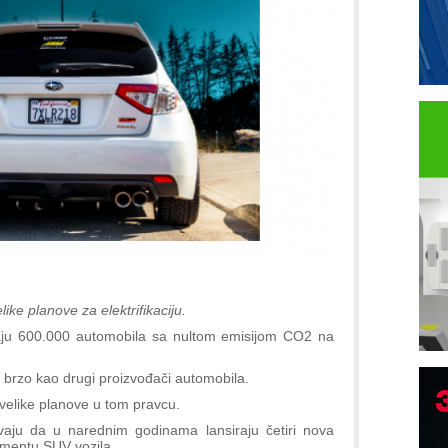
ke planove za elektrifikaciju.
daju 600.000 automobila sa nultom emisijom CO2 na
ko brzo kao drugi proizvođači automobila.
B
 velike planove u tom pravcu.
I
vaju da u narednim godinama lansiraju četiri nova
p
mentu SUV vozila.