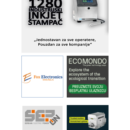
objekte
Alba d.o.o. – 35 godina preciznosti u
metrologiji i pametnim dozirnim
rešenjima
IBeRTIM - oprema za ispitivanje
kontrole kvaliteta
STAUFF – Komponente koje
povećavaju pouzdanost hidrauličkih
sistema
YAMADA pumpe – japanska
pouzdanost u transferu fluida
Filtration Group Industrial – Napredna
rešenja za filtraciju u hidrauličkim i
procesnim sistemima
Art Utopia Studio – vizuelne priče
industrije i biznisa
RILINEX kompanije Rittal
FANUC: Najbolje za vašu pametnu
automatizaciju