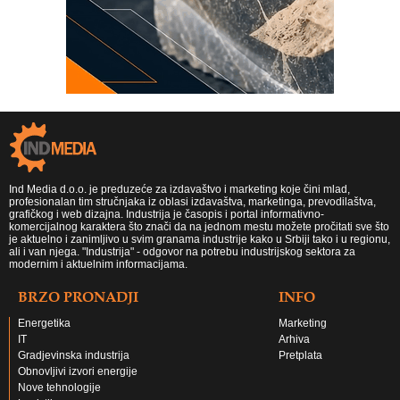
Ind Media d.o.o. je preduzeće za izdavaštvo i marketing koje čini mlad,
profesionalan tim stručnjaka iz oblasi izdavaštva, marketinga, prevodilaštva,
grafičkog i web dizajna. Industrija je časopis i portal informativno-
komercijalnog karaktera što znači da na jednom mestu možete pročitati sve što
je aktuelno i zanimljivo u svim granama industrije kako u Srbiji tako i u regionu,
ali i van njega. "Industrija" - odgovor na potrebu industrijskog sektora za
modernim i aktuelnim informacijama.
BRZO PRONADJI
INFO
Energetika
Marketing
IT
Arhiva
Gradjevinska industrija
Pretplata
Obnovljivi izvori energije
Nove tehnologije