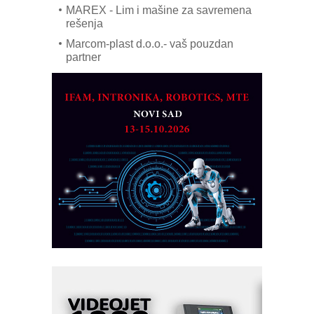
MAREX - Lim i mašine za savremena
rešenja
Marcom-plast d.o.o.- vaš pouzdan
partner
CTO - Prilagodite svoju toplinsku
obradu!
Razvoj asortimanskog pravca MINI-
PLC AKYTEC
AUKOM: Svetski standard metrologije
dostupan u Srbiji
MOTOMAN – NEXT-Robotika vođena
veštačkom inteligencijom
I.SAFE MOBILE revolucioniše
industrijsku automatizaciju
pionirskimmobile operator PANEL-OM
Fleksibilno stezanje i brzo
podešavanje u proizvodnji prototipova
KIP KOP – napredna rešenja za
savremene industrijske i logističke