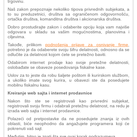
trgovinu.
Naš zakon prepoznaje nekoliko tipova privrednih subjekata, a
to su preduzetnici, društva sa ograničenom odgovornošću,
ortačka društva, komanditna društva i akcionarska društva.
Dobro prostudirajte zakon i odaberite opciju koja vam najviše
odgovara u skladu sa vašim mogućnostima, planovima i
ciljevima.
Takođe, prilikom
podnošenja prijave za osnivanje firme
,
potrebno je da odaberete svoju šifru delatnosti, odnosno da se
odlučite za delatnost kojom ćete se pretežno baviti.
Odabirom internet prodaje kao svoje pretežne delatnosti,
oslobađate se obaveze posedovanja fiskalne kase.
Uslov za to jeste da robu šaljete poštom ili kurirskom službom,
a ukoliko imate svog kurira, u obavezi ste da posedujete
mobilnu fiskalnu kasu.
Kreiranje web sajta i internet prodavnice
Nakon što ste se registrovali kao privredni subjekat,
registrovali svoju firmu i odabrali pretežnu delatnost, na redu je
izrada web sajta i internet prodavnice.
Polazeći od pretpostavke da ne posedujete znanja iz ovih
oblasti, biće neophodno da angažujete programera koji će
pokrenuti vaš sajt.
Međutim, bitno je znati šta sve ovaj korak podrazumeva.