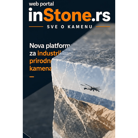
EVOKS Maintenance Management
ROSA i SCHUNK podižu proizvodnju
na viši nivo
Detekcija različitih oblika
MAREX - Lim i mašine za savremena
rešenja