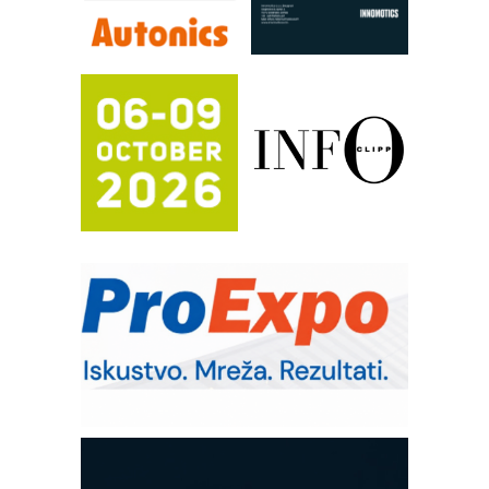
Efikasno upravljanje energijom
Automatizacija pakovanja · Display
(Shelf-Ready) omotnice
Proizvodnja iC7 Hybrid 1500 VDC
mrežnog pretvarača sa tečnim
hlađenjem
Potpuna efikasnost bez složenih
sistema
Trajna oznaka kao dugoročna korist
Bezbednost na prvom mestu!
IB BLUMENAUER - više od 40 godina
poverenja u industriji
RMQ-TITAN ADVANCED INDICATOR
– Pametna signalizacija za efikasnije
upravljanje mašinama
Sigurnije ispitivanje transformatora u
solarnim elektranama i vetroparkovima
COMBYPACK