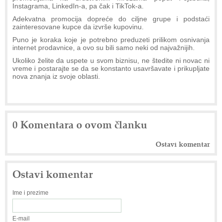
Instagrama, LinkedIn-a, pa čak i TikTok-a.
Adekvatna promocija dopreće do ciljne grupe i podstaći
zainteresovane kupce da izvrše kupovinu.
Puno je koraka koje je potrebno preduzeti prilikom osnivanja
internet prodavnice, a ovo su bili samo neki od najvažnijih.
Ukoliko želite da uspete u svom biznisu, ne štedite ni novac ni
vreme i postarajte se da se konstanto usavršavate i prikupljate
nova znanja iz svoje oblasti.
0 Komentara o ovom članku
Ostavi komentar
Ostavi komentar
Ime i prezime
E-mail