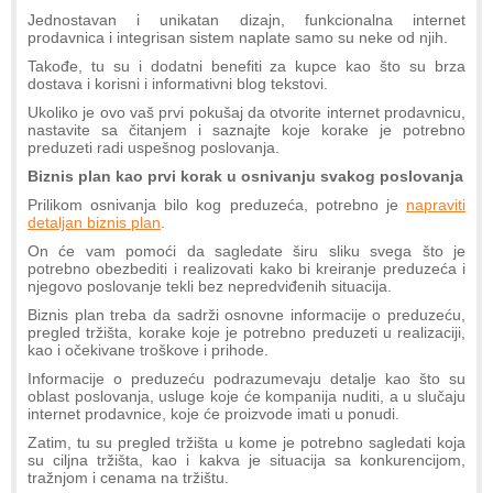
Jednostavan i unikatan dizajn, funkcionalna internet
prodavnica i integrisan sistem naplate samo su neke od njih.
Takođe, tu su i dodatni benefiti za kupce kao što su brza
dostava i korisni i informativni blog tekstovi.
Ukoliko je ovo vaš prvi pokušaj da otvorite internet prodavnicu,
nastavite sa čitanjem i saznajte koje korake je potrebno
preduzeti radi uspešnog poslovanja.
Biznis plan kao prvi korak u osnivanju svakog poslovanja
Prilikom osnivanja bilo kog preduzeća, potrebno je
napraviti
detaljan biznis plan
.
On će vam pomoći da sagledate širu sliku svega što je
potrebno obezbediti i realizovati kako bi kreiranje preduzeća i
njegovo poslovanje tekli bez nepredviđenih situacija.
Biznis plan treba da sadrži osnovne informacije o preduzeću,
pregled tržišta, korake koje je potrebno preduzeti u realizaciji,
kao i očekivane troškove i prihode.
Informacije o preduzeću podrazumevaju detalje kao što su
oblast poslovanja, usluge koje će kompanija nuditi, a u slučaju
internet prodavnice, koje će proizvode imati u ponudi.
Zatim, tu su pregled tržišta u kome je potrebno sagledati koja
su ciljna tržišta, kao i kakva je situacija sa konkurencijom,
tražnjom i cenama na tržištu.