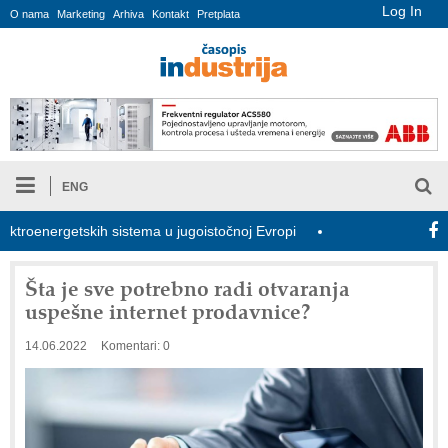
Log In
O nama
Marketing
Arhiva
Kontakt
Pretplata
ENG
nergetskih sistema u jugoistočnoj Evropi
COMBYPACK
U Sr
Šta je sve potrebno radi otvaranja
uspešne internet prodavnice?
14.06.2022
Komentari: 0