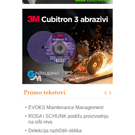
Trajna oznaka kao dugoročna korist
Bezbednost na prvom mestu!
IB BLUMENAUER - više od 40 godina
poverenja u industriji
RMQ-TITAN ADVANCED INDICATOR
– Pametna signalizacija za efikasnije
upravljanje mašinama
Sigurnije ispitivanje transformatora u
solarnim elektranama i vetroparkovima
Promo tekstovi
COMBYPACK
EVOKS Maintenance Management
ROSA i SCHUNK podižu proizvodnju
na viši nivo
Detekcija različitih oblika