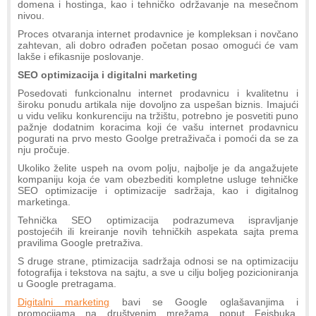
domena i hostinga, kao i tehničko održavanje na mesečnom
nivou.
Proces otvaranja internet prodavnice je kompleksan i novčano
zahtevan, ali dobro odrađen početan posao omogući će vam
lakše i efikasnije poslovanje.
SEO optimizacija i digitalni marketing
Posedovati funkcionalnu internet prodavnicu i kvalitetnu i
široku ponudu artikala nije dovoljno za uspešan biznis. Imajući
u vidu veliku konkurenciju na tržištu, potrebno je posvetiti puno
pažnje dodatnim koracima koji će vašu internet prodavnicu
pogurati na prvo mesto Goolge pretraživača i pomoći da se za
nju pročuje.
Ukoliko želite uspeh na ovom polju, najbolje je da angažujete
kompaniju koja će vam obezbediti kompletne usluge tehničke
SEO optimizacije i optimizacije sadržaja, kao i digitalnog
marketinga.
Tehnička SEO optimizacija podrazumeva ispravljanje
postojećih ili kreiranje novih tehničkih aspekata sajta prema
pravilima Google pretraživa.
S druge strane, ptimizacija sadržaja odnosi se na optimizaciju
fotografija i tekstova na sajtu, a sve u cilju boljeg pozicioniranja
u Google pretragama.
Digitalni marketing
bavi se Google oglašavanjima i
promocijama na društvenim mrežama poput Fejsbuka,