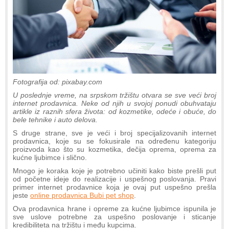
Fotografija od: pixabay.com
U poslednje vreme, na srpskom tržištu otvara se sve veći broj
internet prodavnica. Neke od njih u svojoj ponudi obuhvataju
artikle iz raznih sfera života: od kozmetike, odeće i obuće, do
bele tehnike i auto delova.
S druge strane, sve je veći i broj specijalizovanih internet
prodavnica, koje su se fokusirale na određenu kategoriju
proizvoda kao što su kozmetika, dečija oprema, oprema za
kućne ljubimce i slično.
Mnogo je koraka koje je potrebno učiniti kako biste prešli put
od početne ideje do realizacije i uspešnog poslovanja. Pravi
primer internet prodavnice koja je ovaj put uspešno prešla
jeste
online prodavnica Bubi pet shop
.
Ova prodavnica hrane i opreme za kućne ljubimce ispunila je
sve uslove potrebne za uspešno poslovanje i sticanje
kredibiliteta na tržištu i među kupcima.