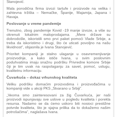
Stanojević.
Mala porodična firma izvozi tartufe i proizvode na velika i
zahtevna tržišta – Nemačke, Španije, Majamija, Japana i
Havaja.
Poslovanje u vreme pandemije
Trenutno, zbog pandemije Kovid -19 manje izvoze, a više su
okrenuti lokalnim maloprodajama. „Mere države su
dobrodošle, iskoristili smo prvi paket pomoći Vlade Srbije, a
treba da iskoristimo i drugi, što će uticati povoljno na našu
likvidnost“, objasnila je Ivana Stanojević.
Prioritet kompaniji je stalno ulaganje u osavremenjivanje
proizvodnje, a kako ističe Ivana, u svim poslovnim
poduhvatima imaju snažnu podršku Privredne komore Srbije
čiji je tim uvak na raspolaganju za savet, pomoć, uslugu,
kvalitetnu informaciju.
Čuvarkuća – dokaz vrhunskog kvaliteta
Veliku podršku domaćim proizvodima i proizvođačima u
kompaniji vide u akciji PKS „Stvarano u Srbiji“.
„Veoma smo zainteresovani za žig Čuvarkuća, jer naši
proizvodi ispunjavaju sve uslove u pogledu kvaliteta i porekla
resursa. Nadamo se da ćemo uskoro biti nosioci prestižne
potvrde kvaliteta, što je sjajna prilika da to dokažemo našim
potrošačima“, naglašava Ivana.