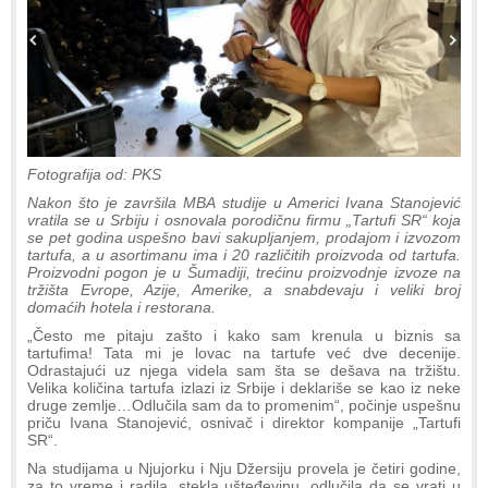
Fotografija od: PKS
Nakon što je završila MBA studije u Americi Ivana Stanojević
vratila se u Srbiju i osnovala porodičnu firmu „Tartufi SR“ koja
se pet godina uspešno bavi sakupljanjem, prodajom i izvozom
tartufa, a u asortimanu ima i 20 različitih proizvoda od tartufa.
Proizvodni pogon je u Šumadiji, trećinu proizvodnje izvoze na
tržišta Evrope, Azije, Amerike, a snabdevaju i veliki broj
domaćih hotela i restorana.
„Često me pitaju zašto i kako sam krenula u biznis sa
tartufima! Tata mi je lovac na tartufe već dve decenije.
Odrastajući uz njega videla sam šta se dešava na tržištu.
Velika količina tartufa izlazi iz Srbije i deklariše se kao iz neke
druge zemlje…Odlučila sam da to promenim“, počinje uspešnu
priču Ivana Stanojević, osnivač i direktor kompanije „Tartufi
SR“.
Na studijama u Njujorku i Nju Džersiju provela je četiri godine,
za to vreme i radila, stekla ušteđevinu, odlučila da se vrati u