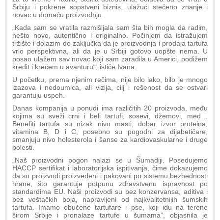
Srbiju i pokrene sopstveni biznis, ulažući stečeno znanje i
novac u domaću proizvodnju.
„Kada sam se vratila razmišljala sam šta bih mogla da radim,
nešto novo, autentično i originalno. Počinjem da istražujem
tržište i dolazim do zaključka da je proizvodnja i prodaja tartufa
vrlo perspektivna, ali da je u Srbiji gotovo uopšte nema. U
posao ulažem sav novac koji sam zaradila u Americi, podižem
kredit i krećem u avanturu“, ističe Ivana.
U početku, prema njenim rečima, nije bilo lako, bilo je mnogo
izazova i nedoumica, ali vizija, cilj i rešenost da se ostvari
garantuju uspeh.
Danas kompanija u ponudi ima različitih 20 proizvoda, među
kojima su sveži crni i beli tartufi, sosevi, džemovi, med…
Benefiti tartufa su nizak nivo masti, dobar izvor proteina,
vitamina B, D i C, posebno su pogodni za dijabetičare,
smanjuju nivo holesterola i šanse za kardiovaskularne i druge
bolesti.
„Naš proizvodni pogon nalazi se u Šumadiji. Posedujemo
HACCP sertifikat i laboratorijska ispitivanja, čime dokazujemo
da su proizvodi proizvedeni i pakovani po sistemu bezbednosti
hrane, što garantuje potpunu zdravstvenu ispravnost po
standardima EU. Naši proizvodi su bez konzervansa, aditiva i
bez veštačkih boja, napravljeni od najkvalitetnijih šumskih
tartufa. Imamo obučene tartufare i pse, koji idu na terene
širom Srbije i pronalaze tartufe u šumama”, objasnila je