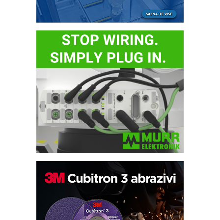
Bezbednost na prvom mestu!
IB BLUMENAUER - više od 40 godina
poverenja u industriji
RMQ-TITAN ADVANCED INDICATOR
– Pametna signalizacija za efikasnije