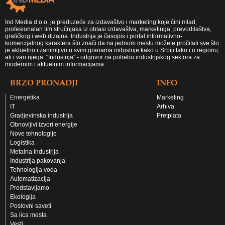
Ind Media d.o.o. je preduzeće za izdavaštvo i marketing koje čini mlad,
profesionalan tim stručnjaka iz oblasi izdavaštva, marketinga, prevodilaštva,
grafičkog i web dizajna. Industrija je časopis i portal informativno-
komercijalnog karaktera što znači da na jednom mestu možete pročitati sve što
je aktuelno i zanimljivo u svim granama industrije kako u Srbiji tako i u regionu,
ali i van njega. "Industrija" - odgovor na potrebu industrijskog sektora za
modernim i aktuelnim informacijama.
BRZO PRONADJI
INFO
Energetika
Marketing
IT
Arhiva
Gradjevinska industrija
Pretplata
Obnovljivi izvori energije
Nove tehnologije
Logistika
Metalna industrija
Industrija pakovanja
Tehnologija voda
Automatizacija
Predstavljamo
Ekologija
Poslovni saveti
Sa lica mesta
Vesti