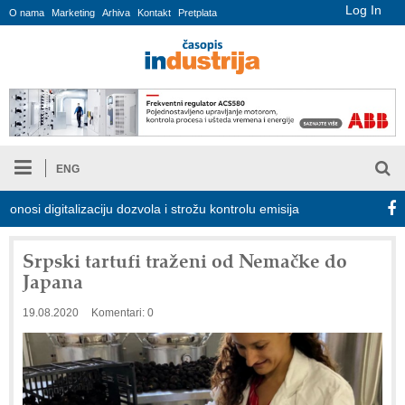
Log In
O nama
Marketing
Arhiva
Kontakt
Pretplata
ENG
digitalizaciju dozvola i strožu kontrolu emisija
Proizvodnja iC7 
Srpski tartufi traženi od Nemačke do
Japana
19.08.2020
Komentari: 0