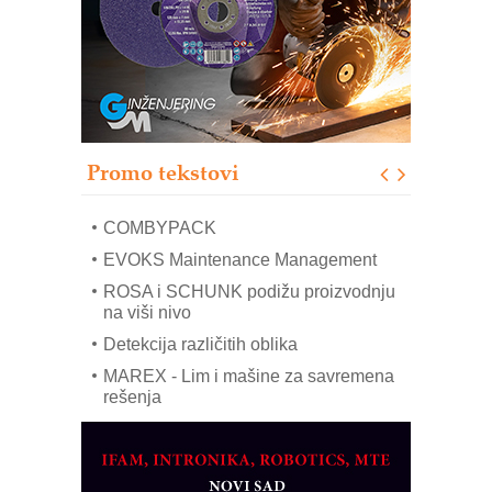
upravljanje mašinama
Sigurnije ispitivanje transformatora u
solarnim elektranama i vetroparkovima
Pranje točkova na gradilištu- standard
modernog i odgovornog građenja
Proizvodnja iC7 Hybrid 1500 VDC
Promo tekstovi
mrežnog pretvarača sa tečnim
hlađenjem
COMBYPACK
EVOKS Maintenance Management
ROSA i SCHUNK podižu proizvodnju
na viši nivo
Detekcija različitih oblika
MAREX - Lim i mašine za savremena
rešenja
Marcom-plast d.o.o.- vaš pouzdan
partner
CTO - Prilagodite svoju toplinsku