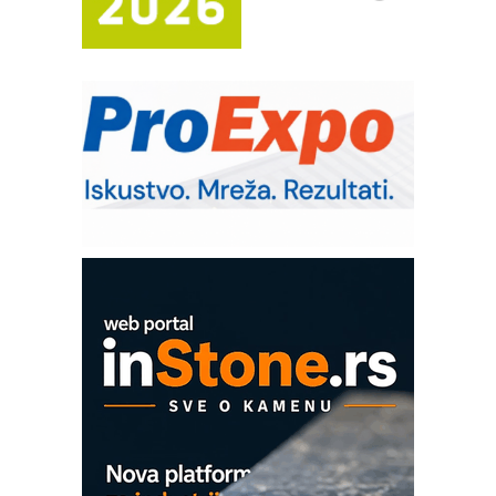
IB BLUMENAUER - više od 40 godina
poverenja u industriji
RMQ-TITAN ADVANCED INDICATOR
– Pametna signalizacija za efikasnije
upravljanje mašinama
Sigurnije ispitivanje transformatora u
solarnim elektranama i vetroparkovima
Pranje točkova na gradilištu- standard
modernog i odgovornog građenja
Proizvodnja iC7 Hybrid 1500 VDC
mrežnog pretvarača sa tečnim
hlađenjem
COMBYPACK
EVOKS Maintenance Management
ROSA i SCHUNK podižu proizvodnju
na viši nivo
Detekcija različitih oblika