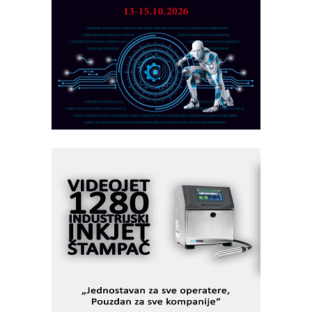
obradu!
Razvoj asortimanskog pravca MINI-
PLC AKYTEC
AUKOM: Svetski standard metrologije
dostupan u Srbiji
MOTOMAN – NEXT-Robotika vođena
veštačkom inteligencijom
I.SAFE MOBILE revolucioniše
industrijsku automatizaciju
pionirskimmobile operator PANEL-OM
Fleksibilno stezanje i brzo
podešavanje u proizvodnji prototipova
KIP KOP – napredna rešenja za
savremene industrijske i logističke
objekte
Alba d.o.o. – 35 godina preciznosti u
metrologiji i pametnim dozirnim
rešenjima
IBeRTIM - oprema za ispitivanje