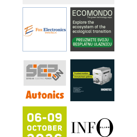
kontrole kvaliteta
STAUFF – Komponente koje
povećavaju pouzdanost hidrauličkih
sistema
YAMADA pumpe – japanska
pouzdanost u transferu fluida
Filtration Group Industrial – Napredna
rešenja za filtraciju u hidrauličkim i
procesnim sistemima
RILINEX kompanije Rittal
FANUC: Najbolje za vašu pametnu
automatizaciju
Efikasno upravljanje energijom
Automatizacija pakovanja · Display
(Shelf-Ready) omotnice
Potpuna efikasnost bez složenih
sistema
Trajna oznaka kao dugoročna korist
Bezbednost na prvom mestu!